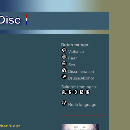
Dutch ratings:
Violence
Fear
Sex
Discrimination
Drugs/Alcohol
Suitable from ages:
Rude language
___________________
her is not