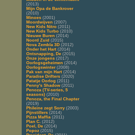
(2013)
Mijn Opa de Bankrover
(2010)
Minoes
(2001)
Moordwijven
(2007)
New Kids Nitro
(2011)
New Kids Turbo
(2010)
Nieuwe Buren
(2014)
Noord Zuid
(2015)
Nova Zembla 3D
(2012)
Onder het Hart
(2014)
Ontsnapping, De
(2015)
Onze jongens
(2017)
Oorlogsgeheimen
(2014)
Oorlogswinter
(2008)
Pak van mijn Hart
(2014)
Paradise Drifters
(2020)
Patatje Oorlog
(2011)
Penny's Shadow
(2011)
Penoza (TV-series, 5
seasons)
(2010)
Penoza, the Final Chapter
(2019)
Phileine zegt Sorry
(2003)
Pijnstillers
(2014)
Pizza Maffia
(2011)
Plan C.
(2012)
Poel, De
(2014)
Popoz
(2015)