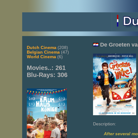
De
Groeten va
Dutch Cinema
(208)
Belgian Cinema
(47)
World Cinema
(6)
Movies..: 261
Blu-Rays: 306
Description:
After several mo