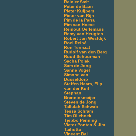
Reinier Smit
Peter de Baan
Pieter Kuijpers
Pieter van Rijn
Pim de la Parra
Pim van Hoeve
Reinout Oerlemans
Remy van Heugten
Robert Jan Westdijk
Roel Reiné
Ron Termaat
Rudolf van den Berg
Ruud Schuurman
Sacha Polak
Sam de Jong
Sanne Vogel
Simone van
Dusseldorp
Steffen Haars, Flip
van der Kuil
Stephan
Brenninkmeijer
Steven de Jong
Tallulah Schwab
Tessa Schram
Tim Oliehoek
Tjebbo Penning
Victor Ponten & Jim
Taihuttu
Vincent Bal