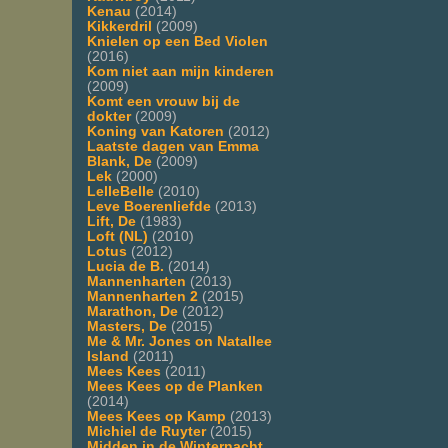
Kenau
(2014)
Kikkerdril
(2009)
Knielen op een Bed Violen
(2016)
Kom niet aan mijn kinderen
(2009)
Komt een vrouw bij de
dokter
(2009)
Koning van Katoren
(2012)
Laatste dagen van Emma
Blank, De
(2009)
Lek
(2000)
LelleBelle
(2010)
Leve Boerenliefde
(2013)
Lift, De
(1983)
Loft (NL)
(2010)
Lotus
(2012)
Lucia de B.
(2014)
Mannenharten
(2013)
Mannenharten 2
(2015)
Marathon, De
(2012)
Masters, De
(2015)
Me & Mr. Jones on Natallee
Island
(2011)
Mees Kees
(2011)
Mees Kees op de Planken
(2014)
Mees Kees op Kamp
(2013)
Michiel de Ruyter
(2015)
Midden in de Winternacht