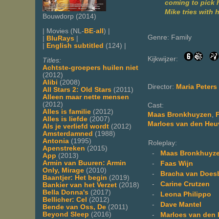
coming to pick h
Mike tries with 
Bouwdorp (2014)
| Movies (NL-
BE
-
all
) |
Genre: Family
|
BluRays
|
|
English subtitled
(124) |
Kijkwijzer:
Titles:
Achtste-groepers huilen niet
(2012)
Alibi
(2008)
Director:
Maria Peters
All Stars 2: Old Stars
(2011)
Alleen maar nette mensen
(2012)
Cast:
Alles is familie
(2012)
Maas Bronkhuyzen
,
Alles is liefde
(2007)
Marloes van den Heu
Als je verliefd wordt
(2012)
Amsterdamned
(1988)
Antonia
(1995)
Roleplay:
Apenstreken
(2015)
-
Maas Bronkhuyz
App
(2013)
Armin van Buuren: Armin
-
Faas Wijn
Only, Mirage
(2010)
-
Bracha van Does
Baantjer: Het begin
(2019)
-
Carine Crutzen
Bankier van het Verzet
(2018)
Bella Donna's
(2017)
-
Leona Philippo
Bellicher: Cel
(2012)
-
Dave Mantel
Bende van Oss, De
(2011)
Beyond Sleep
(2016)
-
Marloes van den 