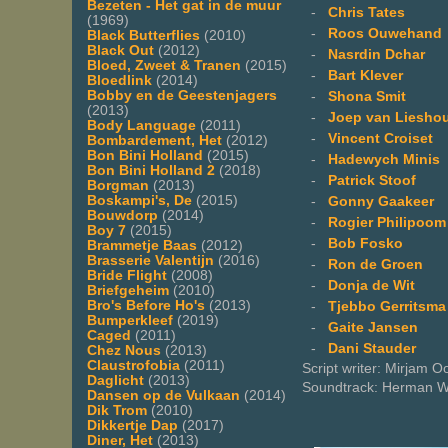
Bezeten - Het gat in de muur
-
Chris Tates
(1969)
-
Roos Ouwehand
Black Butterflies
(2010)
Black Out
(2012)
-
Nasrdin Dchar
Bloed, Zweet & Tranen
(2015)
-
Bart Klever
Bloedlink
(2014)
Bobby en de Geestenjagers
-
Shona Smit
(2013)
-
Joep van Liesho
Body Language
(2011)
-
Vincent Croiset
Bombardement, Het
(2012)
Bon Bini Holland
(2015)
-
Hadewych Minis
Bon Bini Holland 2
(2018)
-
Patrick Stoof
Borgman
(2013)
Boskampi's, De
(2015)
-
Gonny Gaakeer
Bouwdorp
(2014)
-
Rogier Philipoom
Boy 7
(2015)
-
Bob Fosko
Brammetje Baas
(2012)
Brasserie Valentijn
(2016)
-
Ron de Groen
Bride Flight
(2008)
-
Donja de Wit
Briefgeheim
(2010)
Bro's Before Ho's
(2013)
-
Tjebbo Gerritsma
Bumperkleef
(2019)
-
Gaite Jansen
Caged
(2011)
-
Dani Stauder
Chez Nous
(2013)
Claustrofobia
(2011)
Script writer: Mirjam 
Daglicht
(2013)
Soundtrack: Herman W
Dansen op de Vulkaan
(2014)
Dik Trom
(2010)
Dikkertje Dap
(2017)
Diner, Het
(2013)