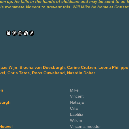
im up. He falls in the hands of childcare and may be send to an 
his roommate Vincent to prevent this. Will Mike be home at Christ
Faas Wijn
,
Bracha van Doesburgh
,
Carine Crutzen
,
Leona Philippo
vel
,
Chris Tates
,
Roos Ouwehand
,
Nasrdin Dchar
...
en
Mike
Vincent
burgh
Natasja
Cilia
Laetitia
Willem
Heuvel
Vincents moeder