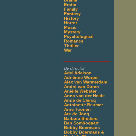
Drama
Erotic
Family
Fantasy
History
Horror
Music
Mystery
Psychological
Romance
Thriller
War
___________________
By director:
Adel Adelson
Adriënne Wurpel
Alex van Warmerdam
André van Duren
Aniëlle Webster
Anna van der Heide
Anne de Clercq
Antoinette Beumer
Arne Toonen
Ate de Jong
Barbara Bredero
Ben Sombogaart
Bobby Boermans
Bobby Boermans &