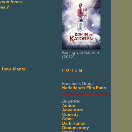
foster home.
mas ?
Koning van Katoren
(2012)
___________________
,
Dave Mantel
,
F O R U M
___________________
Facebook Group
Nederlands Film Fans
___________________
By genre:
Action
Adventure
Comedy
Crime
Dark Humor
Documentery