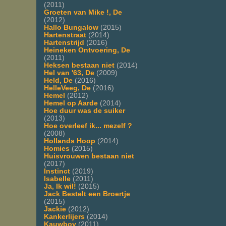
(2011)
Groeten van Mike !, De
(2012)
Hallo Bungalow
(2015)
Hartenstraat
(2014)
Hartenstrijd
(2016)
Heineken Ontvoering, De
(2011)
Heksen bestaan niet
(2014)
Hel van '63, De
(2009)
Held, De
(2016)
HelleVeeg, De
(2016)
Hemel
(2012)
Hemel op Aarde
(2014)
Hoe duur was de suiker
(2013)
Hoe overleef ik... mezelf ?
(2008)
Hollands Hoop
(2014)
Homies
(2015)
Huisvrouwen bestaan niet
(2017)
Instinct
(2019)
Isabelle
(2011)
Ja, Ik wil!
(2015)
Jack Bestelt een Broertje
(2015)
Jackie
(2012)
Kankerlijers
(2014)
Kauwboy
(2011)