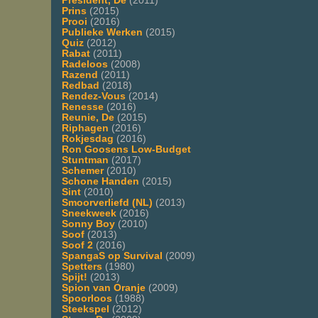
President, De
(2011)
Prins
(2015)
Prooi
(2016)
Publieke Werken
(2015)
Quiz
(2012)
Rabat
(2011)
Radeloos
(2008)
Razend
(2011)
Redbad
(2018)
Rendez-Vous
(2014)
Renesse
(2016)
Reunie, De
(2015)
Riphagen
(2016)
Rokjesdag
(2016)
Ron Goosens Low-Budget
Stuntman
(2017)
Schemer
(2010)
Schone Handen
(2015)
Sint
(2010)
Smoorverliefd (NL)
(2013)
Sneekweek
(2016)
Sonny Boy
(2010)
Soof
(2013)
Soof 2
(2016)
SpangaS op Survival
(2009)
Spetters
(1980)
Spijt!
(2013)
Spion van Oranje
(2009)
Spoorloos
(1988)
Steekspel
(2012)