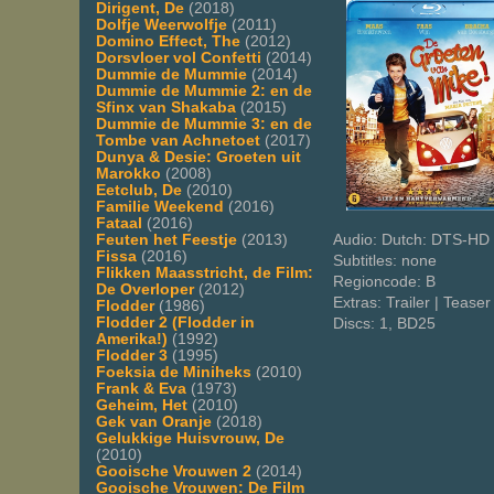
Dirigent, De
(2018)
Dolfje Weerwolfje
(2011)
Domino Effect, The
(2012)
Dorsvloer vol Confetti
(2014)
Dummie de Mummie
(2014)
Dummie de Mummie 2: en de
Sfinx van Shakaba
(2015)
Dummie de Mummie 3: en de
Tombe van Achnetoet
(2017)
Dunya & Desie: Groeten uit
Marokko
(2008)
Eetclub, De
(2010)
Familie Weekend
(2016)
Fataal
(2016)
Audio: Dutch: DTS-HD 
Feuten het Feestje
(2013)
Fissa
(2016)
Subtitles: none
Flikken Maasstricht, de Film:
Regioncode: B
De Overloper
(2012)
Extras: Trailer | Teaser
Flodder
(1986)
Flodder 2 (Flodder in
Discs: 1, BD25
Amerika!)
(1992)
Flodder 3
(1995)
Foeksia de Miniheks
(2010)
Frank & Eva
(1973)
Geheim, Het
(2010)
Gek van Oranje
(2018)
Gelukkige Huisvrouw, De
(2010)
Gooische Vrouwen 2
(2014)
Gooische Vrouwen: De Film