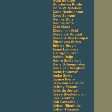
Mark de Cloe
Boudewijn Koole
Chris W. Mitchell
Dana Nechushtan
Dave Schram
Dennis Bots
Dennis Dots
Dick Maas
Diede In 't Veld
Diederick Koopal
Diederik Van Rooijen
Elbert van Strien
Erik de Bruyn
Esmé Lammers
George Sluizer
Halina Reijn
Hanro Smitsman
Hans Scheepmaker
Hilde van Mieghem
Ineke Houtman
Ineke Smits
Janice Pierre
Jean van de Velde
Jeffrey Elmont
Jelle de Jonge
Jesse Bleekemolen
Jim Taihuttu
Job Gosschalk
Johan Nijenhuis
Johan Timmers