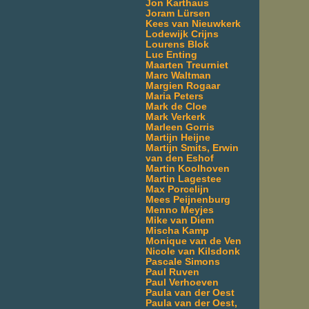
Jon Karthaus
Joram Lürsen
Kees van Nieuwkerk
Lodewijk Crijns
Lourens Blok
Luc Enting
Maarten Treurniet
Marc Waltman
Margien Rogaar
Maria Peters
Mark de Cloe
Mark Verkerk
Marleen Gorris
Martijn Heijne
Martijn Smits, Erwin
van den Eshof
Martin Koolhoven
Martin Lagestee
Max Porcelijn
Mees Peijnenburg
Menno Meyjes
Mike van Diem
Mischa Kamp
Monique van de Ven
Nicole van Kilsdonk
Pascale Simons
Paul Ruven
Paul Verhoeven
Paula van der Oest
Paula van der Oest,