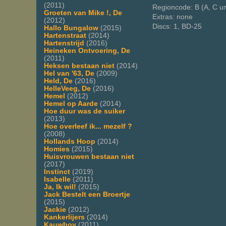
(2011)
Regioncode: B (A, C u
Groeten van Mike !, De
Extras: none
(2012)
Discs: 1, BD-25
Hallo Bungalow
(2015)
Hartenstraat
(2014)
Hartenstrijd
(2016)
Heineken Ontvoering, De
(2011)
Heksen bestaan niet
(2014)
Hel van '63, De
(2009)
Held, De
(2016)
HelleVeeg, De
(2016)
Hemel
(2012)
Hemel op Aarde
(2014)
Hoe duur was de suiker
(2013)
Hoe overleef ik... mezelf ?
(2008)
Hollands Hoop
(2014)
Homies
(2015)
Huisvrouwen bestaan niet
(2017)
Instinct
(2019)
Isabelle
(2011)
Ja, Ik wil!
(2015)
Jack Bestelt een Broertje
(2015)
Jackie
(2012)
Kankerlijers
(2014)
Kauwboy
(2011)