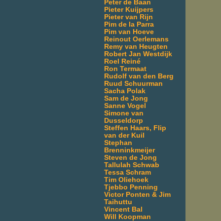
Peter de Baan
Pieter Kuijpers
Pieter van Rijn
Pim de la Parra
Pim van Hoeve
Reinout Oerlemans
Remy van Heugten
Robert Jan Westdijk
Roel Reiné
Ron Termaat
Rudolf van den Berg
Ruud Schuurman
Sacha Polak
Sam de Jong
Sanne Vogel
Simone van
Dusseldorp
Steffen Haars, Flip
van der Kuil
Stephan
Brenninkmeijer
Steven de Jong
Tallulah Schwab
Tessa Schram
Tim Oliehoek
Tjebbo Penning
Victor Ponten & Jim
Taihuttu
Vincent Bal
Will Koopman