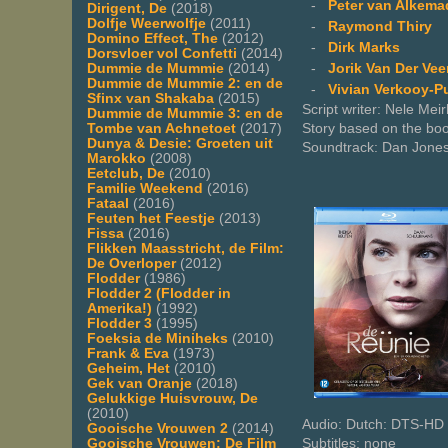
-
Peter van Alkema
Dirigent, De
(2018)
Dolfje Weerwolfje
(2011)
-
Raymond Thiry
Domino Effect, The
(2012)
-
Dirk Marks
Dorsvloer vol Confetti
(2014)
-
Jorik Van Der Vee
Dummie de Mummie
(2014)
Dummie de Mummie 2: en de
-
Vivian Verkooy-P
Sfinx van Shakaba
(2015)
Script writer: Nele M
Dummie de Mummie 3: en de
Story based on the boo
Tombe van Achnetoet
(2017)
Dunya & Desie: Groeten uit
Soundtrack: Dan Jone
Marokko
(2008)
Eetclub, De
(2010)
Familie Weekend
(2016)
Fataal
(2016)
Feuten het Feestje
(2013)
Fissa
(2016)
Flikken Maasstricht, de Film:
De Overloper
(2012)
Flodder
(1986)
Flodder 2 (Flodder in
Amerika!)
(1992)
Flodder 3
(1995)
Foeksia de Miniheks
(2010)
Frank & Eva
(1973)
Geheim, Het
(2010)
Gek van Oranje
(2018)
Gelukkige Huisvrouw, De
(2010)
Audio: Dutch: DTS-HD 
Gooische Vrouwen 2
(2014)
Subtitles: none
Gooische Vrouwen: De Film