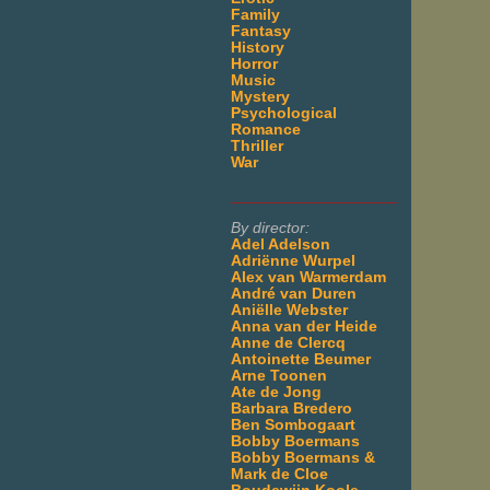
Family
Fantasy
History
Horror
Music
Mystery
Psychological
Romance
Thriller
War
___________________
By director:
Adel Adelson
Adriënne Wurpel
Alex van Warmerdam
André van Duren
Aniëlle Webster
Anna van der Heide
Anne de Clercq
Antoinette Beumer
Arne Toonen
Ate de Jong
Barbara Bredero
Ben Sombogaart
Bobby Boermans
Bobby Boermans &
Mark de Cloe