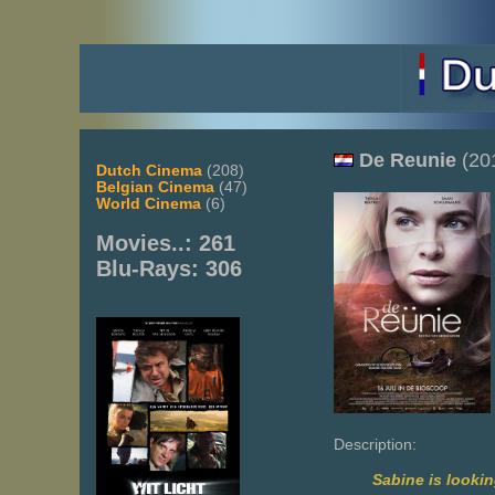
De
Reunie
(20
Dutch Cinema
(208)
Belgian Cinema
(47)
World Cinema
(6)
Movies..: 261
Blu-Rays: 306
Description:
Sabine is lookin