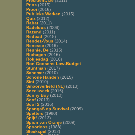
President, De
(2011)
Prins
(2015)
Prooi
(2016)
Publieke Werken
(2015)
Quiz
(2012)
Rabat
(2011)
Radeloos
(2008)
Razend
(2011)
Redbad
(2018)
Rendez-Vous
(2014)
Renesse
(2016)
Reunie, De
(2015)
Riphagen
(2016)
Rokjesdag
(2016)
Ron Goosens Low-Budget
Stuntman
(2017)
Schemer
(2010)
Schone Handen
(2015)
Sint
(2010)
Smoorverliefd (NL)
(2013)
Sneekweek
(2016)
Sonny Boy
(2010)
Soof
(2013)
Soof 2
(2016)
SpangaS op Survival
(2009)
Spetters
(1980)
Spijt!
(2013)
Spion van Oranje
(2009)
Spoorloos
(1988)
Steekspel
(2012)