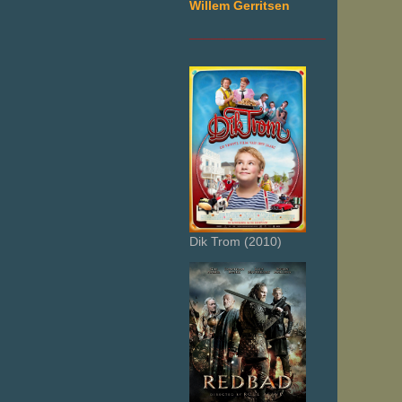
Willem Gerritsen
___________________
Dik Trom (2010)