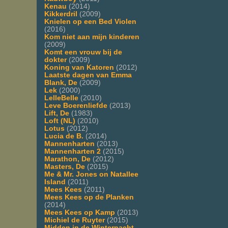
Kenau
(2014)
Kikkerdril
(2009)
Knielen op een Bed Violen
(2016)
Kom niet aan mijn kinderen
(2009)
Komt een vrouw bij de
dokter
(2009)
Koning van Katoren
(2012)
Laatste dagen van Emma
Blank, De
(2009)
Lek
(2000)
LelleBelle
(2010)
Leve Boerenliefde
(2013)
Lift, De
(1983)
Loft (NL)
(2010)
Lotus
(2012)
Lucia de B.
(2014)
Mannenharten
(2013)
Mannenharten 2
(2015)
Marathon, De
(2012)
Masters, De
(2015)
Me & Mr. Jones on Natallee
Island
(2011)
Mees Kees
(2011)
Mees Kees op de Planken
(2014)
Mees Kees op Kamp
(2013)
Michiel de Ruyter
(2015)
Midden in de Winternacht