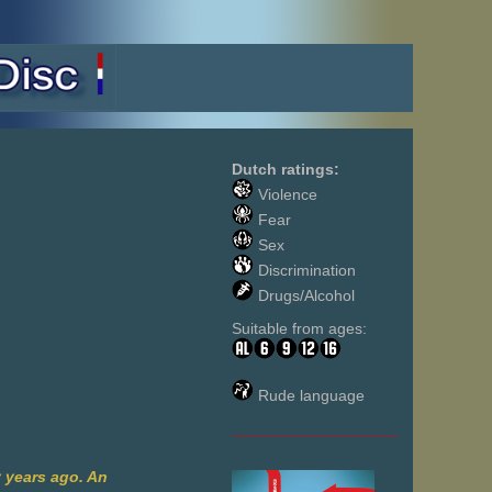
Dutch ratings:
Violence
Fear
Sex
Discrimination
Drugs/Alcohol
Suitable from ages:
Rude language
___________________
y years ago. An