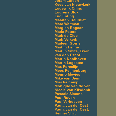
Joram Lürsen
Kees van Nieuwkerk
Lodewijk Crijns
Lourens Blok
Luc Enting
Maarten Treurniet
Marc Waltman
Margien Rogaar
Maria Peters
Mark de Cloe
Mark Verkerk
Marleen Gorris
Martijn Heijne
Martijn Smits, Erwin
van den Eshof
Martin Koolhoven
Martin Lagestee
Max Porcelijn
Mees Peijnenburg
Menno Meyjes
Mike van Diem
Mischa Kamp
Monique van de Ven
Nicole van Kilsdonk
Pascale Simons
Paul Ruven
Paul Verhoeven
Paula van der Oest
Paula van der Oest,
Reinier Smit