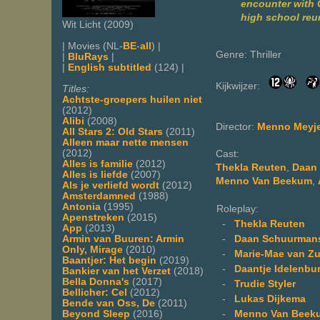
encounter with 
high school reu
Wit Licht (2009)
| Movies (NL-
BE
-
all
) |
Genre: Thriller
|
BluRays
|
|
English subtitled
(124) |
Kijkwijzer:
Titles:
Achtste-groepers huilen niet
(2012)
Alibi
(2008)
Director:
Menno Meyj
All Stars 2: Old Stars
(2011)
Alleen maar nette mensen
(2012)
Cast:
Alles is familie
(2012)
Thekla Reuten
,
Daan
Alles is liefde
(2007)
Menno Van Beekum
,
Als je verliefd wordt
(2012)
Amsterdamned
(1988)
Antonia
(1995)
Roleplay:
Apenstreken
(2015)
-
Thekla Reuten
App
(2013)
-
Daan Schuurman
Armin van Buuren: Armin
Only, Mirage
(2010)
-
Marie-Mae van Zu
Baantjer: Het begin
(2019)
-
Daantje Idelenbu
Bankier van het Verzet
(2018)
Bella Donna's
(2017)
-
Trudie Styler
Bellicher: Cel
(2012)
-
Lukas Dijkema
Bende van Oss, De
(2011)
-
Menno Van Beek
Beyond Sleep
(2016)