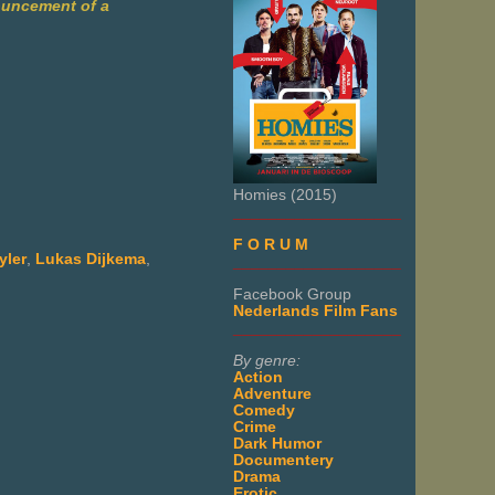
ouncement of a
Homies (2015)
___________________
F O R U M
yler
,
Lukas Dijkema
,
___________________
Facebook Group
Nederlands Film Fans
___________________
By genre:
Action
Adventure
Comedy
Crime
Dark Humor
Documentery
Drama
Erotic