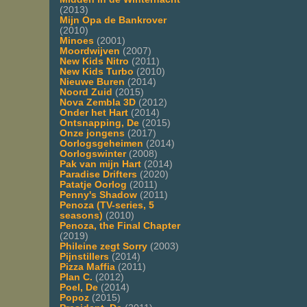
(2013)
Mijn Opa de Bankrover
(2010)
Minoes
(2001)
Moordwijven
(2007)
New Kids Nitro
(2011)
New Kids Turbo
(2010)
Nieuwe Buren
(2014)
Noord Zuid
(2015)
Nova Zembla 3D
(2012)
Onder het Hart
(2014)
Ontsnapping, De
(2015)
Onze jongens
(2017)
Oorlogsgeheimen
(2014)
Oorlogswinter
(2008)
Pak van mijn Hart
(2014)
Paradise Drifters
(2020)
Patatje Oorlog
(2011)
Penny's Shadow
(2011)
Penoza (TV-series, 5
seasons)
(2010)
Penoza, the Final Chapter
(2019)
Phileine zegt Sorry
(2003)
Pijnstillers
(2014)
Pizza Maffia
(2011)
Plan C.
(2012)
Poel, De
(2014)
Popoz
(2015)