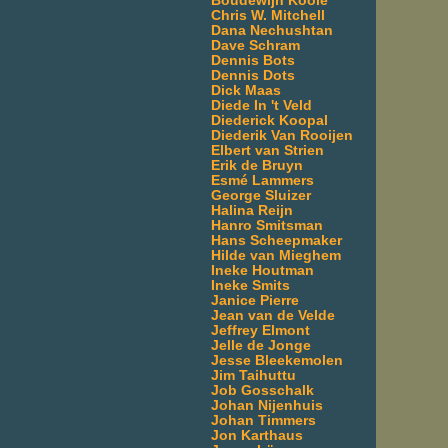
Boudewijn Koole
Chris W. Mitchell
Dana Nechushtan
Dave Schram
Dennis Bots
Dennis Dots
Dick Maas
Diede In 't Veld
Diederick Koopal
Diederik Van Rooijen
Elbert van Strien
Erik de Bruyn
Esmé Lammers
George Sluizer
Halina Reijn
Hanro Smitsman
Hans Scheepmaker
Hilde van Mieghem
Ineke Houtman
Ineke Smits
Janice Pierre
Jean van de Velde
Jeffrey Elmont
Jelle de Jonge
Jesse Bleekemolen
Jim Taihuttu
Job Gosschalk
Johan Nijenhuis
Johan Timmers
Jon Karthaus