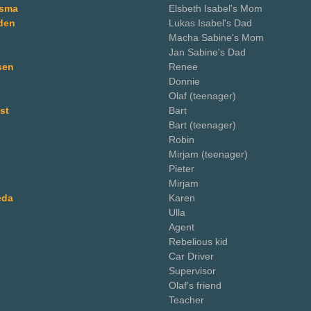
rsma
Elsbeth Isabel's Mom
jden
Lukas Isabel's Dad
Macha Sabine's Mom
Jan Sabine's Dad
sen
Renee
Donnie
Olaf (teenager)
st
Bart
Bart (teenager)
Robin
Mirjam (teenager)
Pieter
Mirjam
eda
Karen
Ulla
Agent
Rebelious kid
Car Driver
Supervisor
Olaf's friend
Teacher