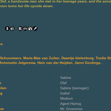
Olaf, a handsome man she met in her teenage years, and the ann
nion turns her life upside down.
es
 Schuurmans
,
Marie-Mae van Zuilen
,
Daantje Idelenburg
,
Trudie St
Antoinette Jelgersma
,
Hein van der Heijden
,
Janni Goslinga
...
Sabine
s
Olaf
ilen
Sabine (teenager)
rg
Isabel
Medium
Agent Hartog
um
Mr. Groesman