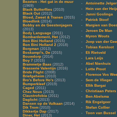
Bezeten - Het gat in de muur
-
Antoinette Jelge
(1969)
-
Hein van der Hei
Black Butterflies
(2010)
Black Out
(2012)
-
Janni Goslinga
Bloed, Zweet & Tranen
(2015)
-
Patrick Stoof
Bloedlink
(2014)
-
Margien van Doe
Bobby en de Geestenjagers
(2013)
-
Jeroen De Man
Body Language
(2011)
-
Myron Wouts
Bombardement, Het
(2012)
Bon Bini Holland
(2015)
-
Joep van der Gee
Bon Bini Holland 2
(2018)
-
Tobias Kersloot
Borgman
(2013)
-
Eli Rietveld
Boskampi's, De
(2015)
Bouwdorp
(2014)
-
Lara Leijs
Boy 7
(2015)
-
Abel Nienhuis
Brammetje Baas
(2012)
Brasserie Valentijn
(2016)
-
Lotte Proot
Bride Flight
(2008)
-
Florence Vos We
Briefgeheim
(2010)
-
Sem de Vlieger
Bro's Before Ho's
(2013)
Bumperkleef
(2019)
-
Ellik Bargai
Caged
(2011)
-
Christiaan Peters
Chez Nous
(2013)
Claustrofobia
(2011)
-
Ben Abelsma
Daglicht
(2013)
-
Rik Engelgeer
Dansen op de Vulkaan
(2014)
-
Stefan Collier
Dik Trom
(2010)
Dikkertje Dap
(2017)
-
Toon van Bussel
Diner, Het
(2013)