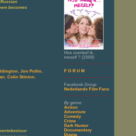
a Russian
 them becomes
Hoe overleef ik...
mezelf ? (2008)
___________________
F O R U M
ddington
,
Jon Polito
,
___________________
ean
,
Colin Stinton
,
Facebook Group
Nederlands Film Fans
___________________
By genre:
Action
Adventure
Comedy
Crime
Dark Humor
Documentery
meentebestuur
Drama