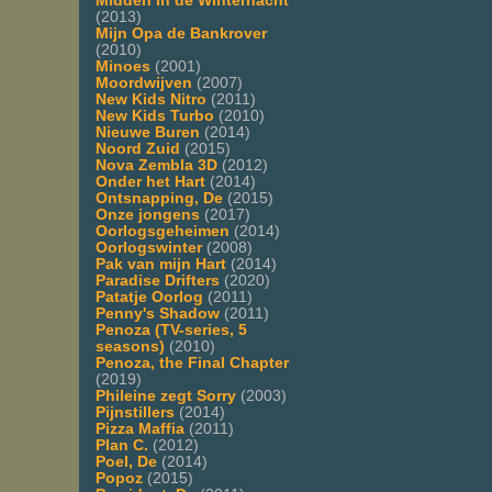
Midden in de Winternacht
(2013)
Mijn Opa de Bankrover
(2010)
Minoes
(2001)
Moordwijven
(2007)
New Kids Nitro
(2011)
New Kids Turbo
(2010)
Nieuwe Buren
(2014)
Noord Zuid
(2015)
Nova Zembla 3D
(2012)
Onder het Hart
(2014)
Ontsnapping, De
(2015)
Onze jongens
(2017)
Oorlogsgeheimen
(2014)
Oorlogswinter
(2008)
Pak van mijn Hart
(2014)
Paradise Drifters
(2020)
Patatje Oorlog
(2011)
Penny's Shadow
(2011)
Penoza (TV-series, 5
seasons)
(2010)
Penoza, the Final Chapter
(2019)
Phileine zegt Sorry
(2003)
Pijnstillers
(2014)
Pizza Maffia
(2011)
Plan C.
(2012)
Poel, De
(2014)
Popoz
(2015)