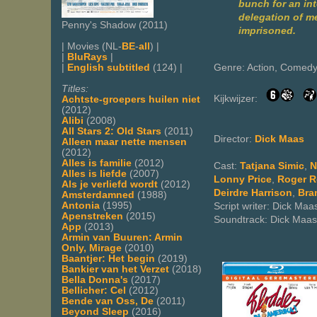
bunch for an in
delegation of m
Penny's Shadow (2011)
imprisoned.
| Movies (NL-
BE
-
all
) |
|
BluRays
|
|
English subtitled
(124) |
Genre: Action, Comed
Titles:
Kijkwijzer:
Achtste-groepers huilen niet
(2012)
Alibi
(2008)
All Stars 2: Old Stars
(2011)
Director:
Dick Maas
Alleen maar nette mensen
(2012)
Alles is familie
(2012)
Cast:
Tatjana Simic
,
N
Alles is liefde
(2007)
Lonny Price
,
Roger R
Als je verliefd wordt
(2012)
Deirdre Harrison
,
Bra
Amsterdamned
(1988)
Antonia
(1995)
Script writer: Dick Maa
Apenstreken
(2015)
Soundtrack: Dick Maas
App
(2013)
Armin van Buuren: Armin
Only, Mirage
(2010)
Baantjer: Het begin
(2019)
Bankier van het Verzet
(2018)
Bella Donna's
(2017)
Bellicher: Cel
(2012)
Bende van Oss, De
(2011)
Beyond Sleep
(2016)