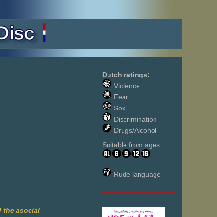
Dutch ratings:
Violence
Fear
Sex
Discrimination
Drugs/Alcohol
Suitable from ages:
Rude language
___________________
 the asocial