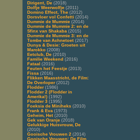
Dirigent, De
(2018)
Dolfje Weerwolfje
(2011)
Domino Effect, The
(2012)
Dorsvloer vol Confetti
(2014)
Dummie de Mummie
(2014)
Dummie de Mummie 2: en de
Sfinx van Shakaba
(2015)
Dummie de Mummie 3: en de
Tombe van Achnetoet
(2017)
Dunya & Desie: Groeten uit
Marokko
(2008)
Eetclub, De
(2010)
Familie Weekend
(2016)
Fataal
(2016)
Feuten het Feestje
(2013)
Fissa
(2016)
Flikken Maasstricht, de Film:
De Overloper
(2012)
Flodder
(1986)
Flodder 2 (Flodder in
Amerika!)
(1992)
Flodder 3
(1995)
Foeksia de Miniheks
(2010)
Frank & Eva
(1973)
Geheim, Het
(2010)
Gek van Oranje
(2018)
Gelukkige Huisvrouw, De
(2010)
Gooische Vrouwen 2
(2014)
Gooische Vrouwen: De Film