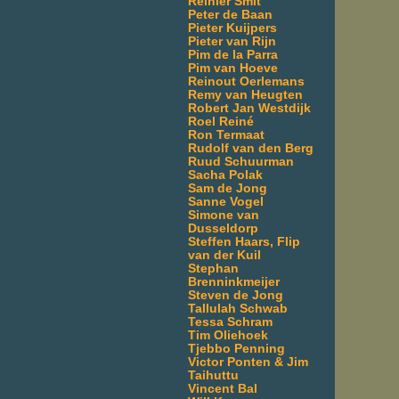
Reinier Smit
Peter de Baan
Pieter Kuijpers
Pieter van Rijn
Pim de la Parra
Pim van Hoeve
Reinout Oerlemans
Remy van Heugten
Robert Jan Westdijk
Roel Reiné
Ron Termaat
Rudolf van den Berg
Ruud Schuurman
Sacha Polak
Sam de Jong
Sanne Vogel
Simone van
Dusseldorp
Steffen Haars, Flip
van der Kuil
Stephan
Brenninkmeijer
Steven de Jong
Tallulah Schwab
Tessa Schram
Tim Oliehoek
Tjebbo Penning
Victor Ponten & Jim
Taihuttu
Vincent Bal