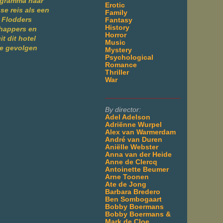
rogramma naar
Erotic
se reis als een
Family
 Flodders
Fantasy
History
happers en
Horror
t dit hotel
Music
ge gevolgen
Mystery
Psychological
Romance
Thriller
War
___________________
By director:
Adel Adelson
Adriënne Wurpel
Alex van Warmerdam
André van Duren
Aniëlle Webster
Anna van der Heide
Anne de Clercq
Antoinette Beumer
Arne Toonen
Ate de Jong
Barbara Bredero
Ben Sombogaart
Bobby Boermans
Bobby Boermans &
Mark de Cloe