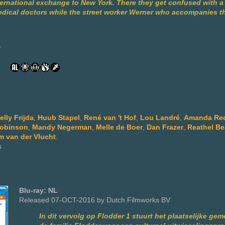
ternational exchange to New York. There they get confused with 
edical doctors while the street worker Werner who accompanies
y
elly Frijda
,
Huub Stapel
,
René van 't Hof
,
Lou Landré
,
Amanda Re
obinson
,
Mandy Negerman
,
Melle de Boer
,
Dan Frazer
,
Reathel B
m van der Vlucht
.
s
Blu-ray: NL
Released 07-OCT-2016 by Dutch Filmworks BV
In dit vervolg op Flodder 1 stuurt het plaatselijke ge