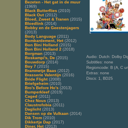
Bezeten - Het gat in de muur
(1969)
Black Butterflies
(2010)
Black Out
(2012)
Bloed, Zweet & Tranen
(2015)
Bloedlink
(2014)
Bobby en de Geestenjagers
(2013)
Body Language
(2011)
Bombardement, Het
(2012)
Bon Bini Holland
(2015)
Bon Bini Holland 2
(2018)
Borgman
(2013)
Audio: Dutch: Dolby Dig
Boskampi's, De
(2015)
Bouwdorp
(2014)
Subtitles: none
Boy 7
(2015)
Regioncode: B (A, C u
Brammetje Baas
(2012)
Extras: none
Brasserie Valentijn
(2016)
Discs: 1, BD25
Bride Flight
(2008)
Briefgeheim
(2010)
Bro's Before Ho's
(2013)
Bumperkleef
(2019)
Caged
(2011)
Chez Nous
(2013)
Claustrofobia
(2011)
Daglicht
(2013)
Dansen op de Vulkaan
(2014)
Dik Trom
(2010)
Dikkertje Dap
(2017)
Diner, Het
(2013)