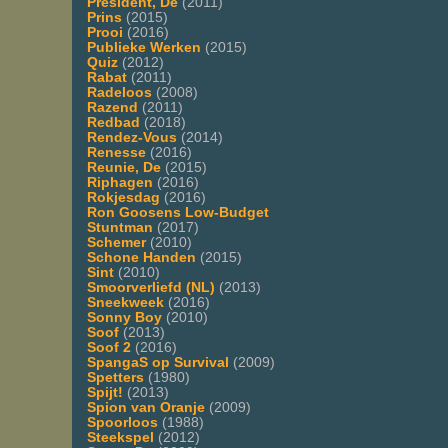
President, De
(2011)
Prins
(2015)
Prooi
(2016)
Publieke Werken
(2015)
Quiz
(2012)
Rabat
(2011)
Radeloos
(2008)
Razend
(2011)
Redbad
(2018)
Rendez-Vous
(2014)
Renesse
(2016)
Reunie, De
(2015)
Riphagen
(2016)
Rokjesdag
(2016)
Ron Goosens Low-Budget
Stuntman
(2017)
Schemer
(2010)
Schone Handen
(2015)
Sint
(2010)
Smoorverliefd (NL)
(2013)
Sneekweek
(2016)
Sonny Boy
(2010)
Soof
(2013)
Soof 2
(2016)
SpangaS op Survival
(2009)
Spetters
(1980)
Spijt!
(2013)
Spion van Oranje
(2009)
Spoorloos
(1988)
Steekspel
(2012)