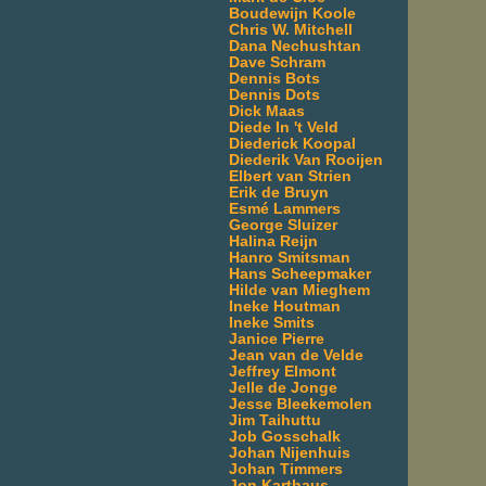
Boudewijn Koole
Chris W. Mitchell
Dana Nechushtan
Dave Schram
Dennis Bots
Dennis Dots
Dick Maas
Diede In 't Veld
Diederick Koopal
Diederik Van Rooijen
Elbert van Strien
Erik de Bruyn
Esmé Lammers
George Sluizer
Halina Reijn
Hanro Smitsman
Hans Scheepmaker
Hilde van Mieghem
Ineke Houtman
Ineke Smits
Janice Pierre
Jean van de Velde
Jeffrey Elmont
Jelle de Jonge
Jesse Bleekemolen
Jim Taihuttu
Job Gosschalk
Johan Nijenhuis
Johan Timmers
Jon Karthaus