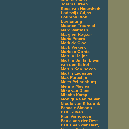
Joram Lürsen
Kees van Nieuwkerk
Lodewijk Crijns
Lourens Blok
Luc Enting
Maarten Treurniet
Marc Waltman
Margien Rogaar
Maria Peters
Mark de Cloe
Mark Verkerk
Marleen Gorris
Martijn Heijne
Martijn Smits, Erwin
van den Eshof
Martin Koolhoven
Martin Lagestee
Max Porcelijn
Mees Peijnenburg
Menno Meyjes
Mike van Diem
Mischa Kamp
Monique van de Ven
Nicole van Kilsdonk
Pascale Simons
Paul Ruven
Paul Verhoeven
Paula van der Oest
Paula van der Oest,