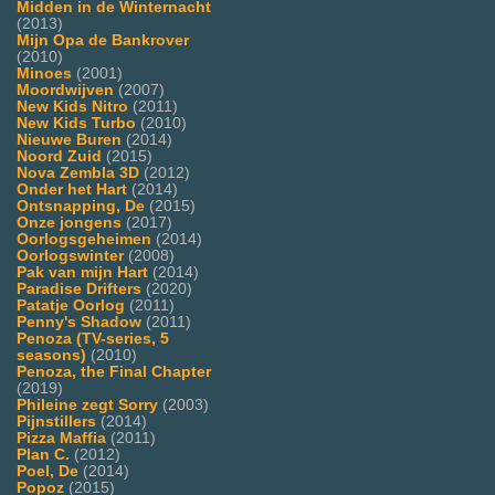
Midden in de Winternacht
(2013)
Mijn Opa de Bankrover
(2010)
Minoes
(2001)
Moordwijven
(2007)
New Kids Nitro
(2011)
New Kids Turbo
(2010)
Nieuwe Buren
(2014)
Noord Zuid
(2015)
Nova Zembla 3D
(2012)
Onder het Hart
(2014)
Ontsnapping, De
(2015)
Onze jongens
(2017)
Oorlogsgeheimen
(2014)
Oorlogswinter
(2008)
Pak van mijn Hart
(2014)
Paradise Drifters
(2020)
Patatje Oorlog
(2011)
Penny's Shadow
(2011)
Penoza (TV-series, 5
seasons)
(2010)
Penoza, the Final Chapter
(2019)
Phileine zegt Sorry
(2003)
Pijnstillers
(2014)
Pizza Maffia
(2011)
Plan C.
(2012)
Poel, De
(2014)
Popoz
(2015)