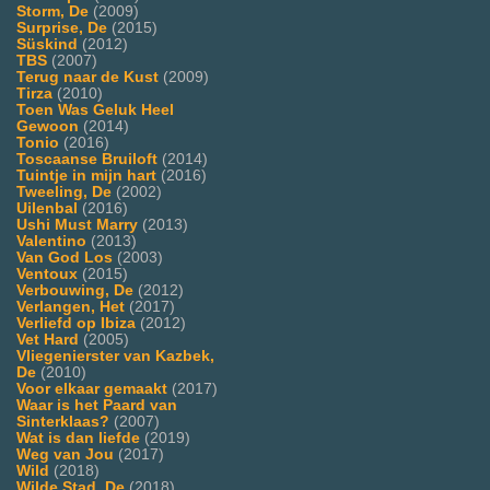
Storm, De
(2009)
Surprise, De
(2015)
Süskind
(2012)
TBS
(2007)
Terug naar de Kust
(2009)
Tirza
(2010)
Toen Was Geluk Heel
Gewoon
(2014)
Tonio
(2016)
Toscaanse Bruiloft
(2014)
Tuintje in mijn hart
(2016)
Tweeling, De
(2002)
Uilenbal
(2016)
Ushi Must Marry
(2013)
Valentino
(2013)
Van God Los
(2003)
Ventoux
(2015)
Verbouwing, De
(2012)
Verlangen, Het
(2017)
Verliefd op Ibiza
(2012)
Vet Hard
(2005)
Vliegenierster van Kazbek,
De
(2010)
Voor elkaar gemaakt
(2017)
Waar is het Paard van
Sinterklaas?
(2007)
Wat is dan liefde
(2019)
Weg van Jou
(2017)
Wild
(2018)
Wilde Stad, De
(2018)