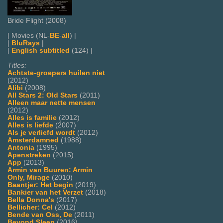
Bride Flight (2008)
| Movies (NL-
BE
-
all
) |
|
BluRays
|
|
English subtitled
(124) |
Titles:
Achtste-groepers huilen niet
(2012)
Alibi
(2008)
All Stars 2: Old Stars
(2011)
Alleen maar nette mensen
(2012)
Alles is familie
(2012)
Alles is liefde
(2007)
Als je verliefd wordt
(2012)
Amsterdamned
(1988)
Antonia
(1995)
Apenstreken
(2015)
App
(2013)
Armin van Buuren: Armin
Only, Mirage
(2010)
Baantjer: Het begin
(2019)
Bankier van het Verzet
(2018)
Bella Donna's
(2017)
Bellicher: Cel
(2012)
Bende van Oss, De
(2011)
Beyond Sleep
(2016)