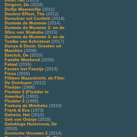
Diner, Het
(2013)
Dirigent, De
(2018)
Dolfje Weerwolfje
(2011)
Domino Effect, The
(2012)
Dorsvloer vol Confetti
(2014)
Dummie de Mummie
(2014)
Dummie de Mummie 2: en de
Sfinx van Shakaba
(2015)
Dummie de Mummie 3: en de
Tombe van Achnetoet
(2017)
Dunya & Desie: Groeten uit
Marokko
(2008)
Eetclub, De
(2010)
Familie Weekend
(2016)
Fataal
(2016)
Feuten het Feestje
(2013)
Fissa
(2016)
Flikken Maasstricht, de Film:
De Overloper
(2012)
Flodder
(1986)
Flodder 2 (Flodder in
Amerika!)
(1992)
Flodder 3
(1995)
Foeksia de Miniheks
(2010)
Frank & Eva
(1973)
Geheim, Het
(2010)
Gek van Oranje
(2018)
Gelukkige Huisvrouw, De
(2010)
Gooische Vrouwen 2
(2014)