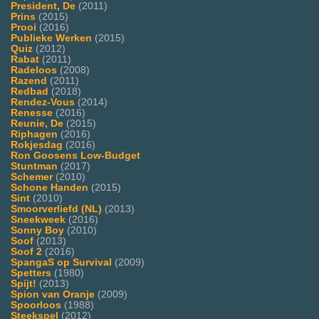
President, De
(2011)
Prins
(2015)
Prooi
(2016)
Publieke Werken
(2015)
Quiz
(2012)
Rabat
(2011)
Radeloos
(2008)
Razend
(2011)
Redbad
(2018)
Rendez-Vous
(2014)
Renesse
(2016)
Reunie, De
(2015)
Riphagen
(2016)
Rokjesdag
(2016)
Ron Goosens Low-Budget
Stuntman
(2017)
Schemer
(2010)
Schone Handen
(2015)
Sint
(2010)
Smoorverliefd (NL)
(2013)
Sneekweek
(2016)
Sonny Boy
(2010)
Soof
(2013)
Soof 2
(2016)
SpangaS op Survival
(2009)
Spetters
(1980)
Spijt!
(2013)
Spion van Oranje
(2009)
Spoorloos
(1988)
Steekspel
(2012)