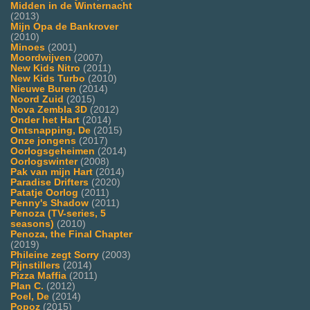
Midden in de Winternacht
(2013)
Mijn Opa de Bankrover
(2010)
Minoes
(2001)
Moordwijven
(2007)
New Kids Nitro
(2011)
New Kids Turbo
(2010)
Nieuwe Buren
(2014)
Noord Zuid
(2015)
Nova Zembla 3D
(2012)
Onder het Hart
(2014)
Ontsnapping, De
(2015)
Onze jongens
(2017)
Oorlogsgeheimen
(2014)
Oorlogswinter
(2008)
Pak van mijn Hart
(2014)
Paradise Drifters
(2020)
Patatje Oorlog
(2011)
Penny's Shadow
(2011)
Penoza (TV-series, 5
seasons)
(2010)
Penoza, the Final Chapter
(2019)
Phileine zegt Sorry
(2003)
Pijnstillers
(2014)
Pizza Maffia
(2011)
Plan C.
(2012)
Poel, De
(2014)
Popoz
(2015)