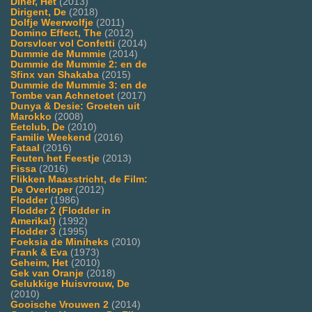
Diner, Het
(2013)
Dirigent, De
(2018)
Dolfje Weerwolfje
(2011)
Domino Effect, The
(2012)
Dorsvloer vol Confetti
(2014)
Dummie de Mummie
(2014)
Dummie de Mummie 2: en de
Sfinx van Shakaba
(2015)
Dummie de Mummie 3: en de
Tombe van Achnetoet
(2017)
Dunya & Desie: Groeten uit
Marokko
(2008)
Eetclub, De
(2010)
Familie Weekend
(2016)
Fataal
(2016)
Feuten het Feestje
(2013)
Fissa
(2016)
Flikken Maasstricht, de Film:
De Overloper
(2012)
Flodder
(1986)
Flodder 2 (Flodder in
Amerika!)
(1992)
Flodder 3
(1995)
Foeksia de Miniheks
(2010)
Frank & Eva
(1973)
Geheim, Het
(2010)
Gek van Oranje
(2018)
Gelukkige Huisvrouw, De
(2010)
Gooische Vrouwen 2
(2014)