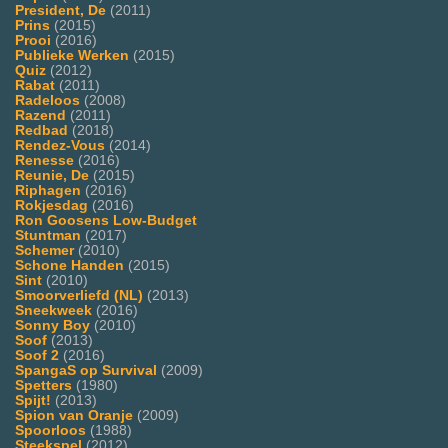
President, De
(2011)
Prins
(2015)
Prooi
(2016)
Publieke Werken
(2015)
Quiz
(2012)
Rabat
(2011)
Radeloos
(2008)
Razend
(2011)
Redbad
(2018)
Rendez-Vous
(2014)
Renesse
(2016)
Reunie, De
(2015)
Riphagen
(2016)
Rokjesdag
(2016)
Ron Goosens Low-Budget
Stuntman
(2017)
Schemer
(2010)
Schone Handen
(2015)
Sint
(2010)
Smoorverliefd (NL)
(2013)
Sneekweek
(2016)
Sonny Boy
(2010)
Soof
(2013)
Soof 2
(2016)
SpangaS op Survival
(2009)
Spetters
(1980)
Spijt!
(2013)
Spion van Oranje
(2009)
Spoorloos
(1988)
Steekspel
(2012)