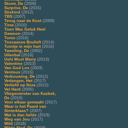
Storm, De
(2009)
Surprise, De
(2015)
Süskind
(2012)
TBS
(2007)
Terug naar de Kust
(2009)
Tirza
(2010)
Toen Was Geluk Heel
Gewoon
(2014)
Tonio
(2016)
Toscaanse Bruiloft
(2014)
Tuintje in mijn hart
(2016)
Tweeling, De
(2002)
Uilenbal
(2016)
Ushi Must Marry
(2013)
Valentino
(2013)
Van God Los
(2003)
Ventoux
(2015)
Verbouwing, De
(2012)
Verlangen, Het
(2017)
Verliefd op Ibiza
(2012)
Vet Hard
(2005)
Vliegenierster van Kazbek,
De
(2010)
Voor elkaar gemaakt
(2017)
Waar is het Paard van
Sinterklaas?
(2007)
Wat is dan liefde
(2019)
Weg van Jou
(2017)
Wild
(2018)
Wilde Stad, De
(2018)