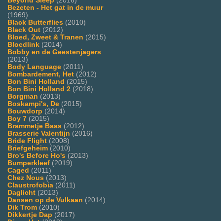
Beyond Sleep
(2016)
Bezeten - Het gat in de muur
(1969)
Black Butterflies
(2010)
Black Out
(2012)
Bloed, Zweet & Tranen
(2015)
Bloedlink
(2014)
Bobby en de Geestenjagers
(2013)
Body Language
(2011)
Bombardement, Het
(2012)
Bon Bini Holland
(2015)
Bon Bini Holland 2
(2018)
Borgman
(2013)
Boskampi's, De
(2015)
Bouwdorp
(2014)
Boy 7
(2015)
Brammetje Baas
(2012)
Brasserie Valentijn
(2016)
Bride Flight
(2008)
Briefgeheim
(2010)
Bro's Before Ho's
(2013)
Bumperkleef
(2019)
Caged
(2011)
Chez Nous
(2013)
Claustrofobia
(2011)
Daglicht
(2013)
Dansen op de Vulkaan
(2014)
Dik Trom
(2010)
Dikkertje Dap
(2017)