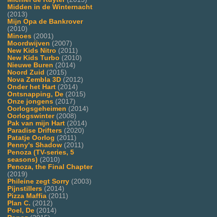
Midden in de Winternacht
(2013)
Mijn Opa de Bankrover
(2010)
Minoes
(2001)
Moordwijven
(2007)
New Kids Nitro
(2011)
New Kids Turbo
(2010)
Nieuwe Buren
(2014)
Noord Zuid
(2015)
Nova Zembla 3D
(2012)
Onder het Hart
(2014)
Ontsnapping, De
(2015)
Onze jongens
(2017)
Oorlogsgeheimen
(2014)
Oorlogswinter
(2008)
Pak van mijn Hart
(2014)
Paradise Drifters
(2020)
Patatje Oorlog
(2011)
Penny's Shadow
(2011)
Penoza (TV-series, 5
seasons)
(2010)
Penoza, the Final Chapter
(2019)
Phileine zegt Sorry
(2003)
Pijnstillers
(2014)
Pizza Maffia
(2011)
Plan C.
(2012)
Poel, De
(2014)