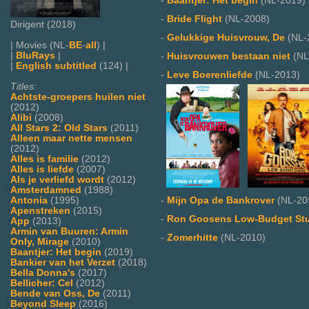
-
Baantjer: Het begin
(NL-2019)
-
Bride Flight
(NL-2008)
Dirigent (2018)
-
Gelukkige Huisvrouw, De
(NL-
| Movies (NL-
BE
-
all
) |
|
BluRays
|
-
Huisvrouwen bestaan niet
(NL
|
English subtitled
(124) |
-
Leve Boerenliefde
(NL-2013)
Titles:
Achtste-groepers huilen niet
(2012)
Alibi
(2008)
All Stars 2: Old Stars
(2011)
Alleen maar nette mensen
(2012)
Alles is familie
(2012)
Alles is liefde
(2007)
Als je verliefd wordt
(2012)
Amsterdamned
(1988)
Antonia
(1995)
-
Mijn Opa de Bankrover
(NL-20
Apenstreken
(2015)
-
Ron Goosens Low-Budget St
App
(2013)
Armin van Buuren: Armin
-
Zomerhitte
(NL-2010)
Only, Mirage
(2010)
Baantjer: Het begin
(2019)
Bankier van het Verzet
(2018)
Bella Donna's
(2017)
Bellicher: Cel
(2012)
Bende van Oss, De
(2011)
Beyond Sleep
(2016)