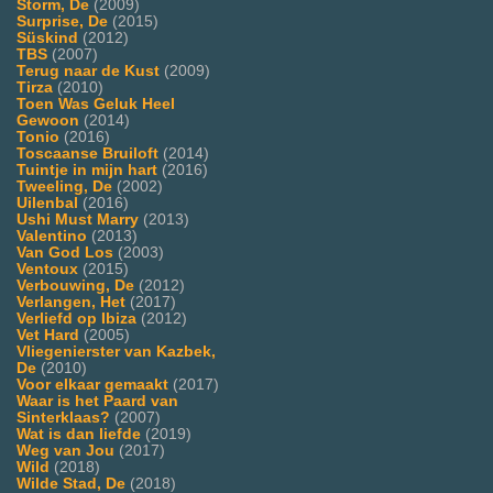
Storm, De
(2009)
Surprise, De
(2015)
Süskind
(2012)
TBS
(2007)
Terug naar de Kust
(2009)
Tirza
(2010)
Toen Was Geluk Heel
Gewoon
(2014)
Tonio
(2016)
Toscaanse Bruiloft
(2014)
Tuintje in mijn hart
(2016)
Tweeling, De
(2002)
Uilenbal
(2016)
Ushi Must Marry
(2013)
Valentino
(2013)
Van God Los
(2003)
Ventoux
(2015)
Verbouwing, De
(2012)
Verlangen, Het
(2017)
Verliefd op Ibiza
(2012)
Vet Hard
(2005)
Vliegenierster van Kazbek,
De
(2010)
Voor elkaar gemaakt
(2017)
Waar is het Paard van
Sinterklaas?
(2007)
Wat is dan liefde
(2019)
Weg van Jou
(2017)
Wild
(2018)
Wilde Stad, De
(2018)