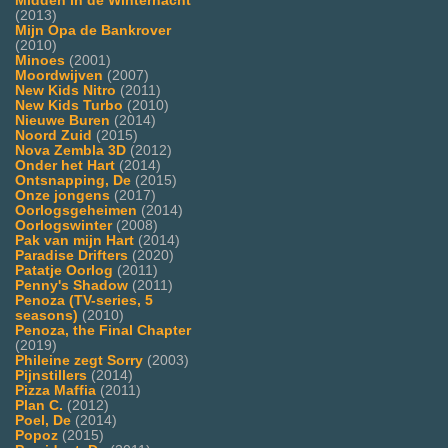
Midden in de Winternacht
(2013)
Mijn Opa de Bankrover
(2010)
Minoes
(2001)
Moordwijven
(2007)
New Kids Nitro
(2011)
New Kids Turbo
(2010)
Nieuwe Buren
(2014)
Noord Zuid
(2015)
Nova Zembla 3D
(2012)
Onder het Hart
(2014)
Ontsnapping, De
(2015)
Onze jongens
(2017)
Oorlogsgeheimen
(2014)
Oorlogswinter
(2008)
Pak van mijn Hart
(2014)
Paradise Drifters
(2020)
Patatje Oorlog
(2011)
Penny's Shadow
(2011)
Penoza (TV-series, 5
seasons)
(2010)
Penoza, the Final Chapter
(2019)
Phileine zegt Sorry
(2003)
Pijnstillers
(2014)
Pizza Maffia
(2011)
Plan C.
(2012)
Poel, De
(2014)
Popoz
(2015)