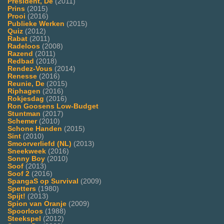
President, De
(2011)
Prins
(2015)
Prooi
(2016)
Publieke Werken
(2015)
Quiz
(2012)
Rabat
(2011)
Radeloos
(2008)
Razend
(2011)
Redbad
(2018)
Rendez-Vous
(2014)
Renesse
(2016)
Reunie, De
(2015)
Riphagen
(2016)
Rokjesdag
(2016)
Ron Goosens Low-Budget
Stuntman
(2017)
Schemer
(2010)
Schone Handen
(2015)
Sint
(2010)
Smoorverliefd (NL)
(2013)
Sneekweek
(2016)
Sonny Boy
(2010)
Soof
(2013)
Soof 2
(2016)
SpangaS op Survival
(2009)
Spetters
(1980)
Spijt!
(2013)
Spion van Oranje
(2009)
Spoorloos
(1988)
Steekspel
(2012)