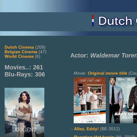
Dutch Cinema
(208)
Belgian Cinema
(47)
Actor:
Waldemar Toren
World Cinema
(6)
Movies..: 261
Movie:
Original movie title
(Cou
Blu-Rays: 306
-
Allez, Eddy!
(BE-2012)