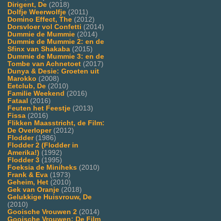
Dirigent, De
(2018)
Dolfje Weerwolfje
(2011)
Domino Effect, The
(2012)
Dorsvloer vol Confetti
(2014)
Dummie de Mummie
(2014)
Dummie de Mummie 2: en de
Sfinx van Shakaba
(2015)
Dummie de Mummie 3: en de
Tombe van Achnetoet
(2017)
Dunya & Desie: Groeten uit
Marokko
(2008)
Eetclub, De
(2010)
Familie Weekend
(2016)
Fataal
(2016)
Feuten het Feestje
(2013)
Fissa
(2016)
Flikken Maasstricht, de Film:
De Overloper
(2012)
Flodder
(1986)
Flodder 2 (Flodder in
Amerika!)
(1992)
Flodder 3
(1995)
Foeksia de Miniheks
(2010)
Frank & Eva
(1973)
Geheim, Het
(2010)
Gek van Oranje
(2018)
Gelukkige Huisvrouw, De
(2010)
Gooische Vrouwen 2
(2014)
Gooische Vrouwen: De Film