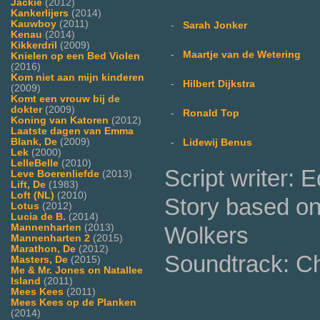
Jackie
(2012)
Kankerlijers
(2014)
Kauwboy
(2011)
-
Sarah Jonker
Kenau
(2014)
Kikkerdril
(2009)
-
Maartje van de Wetering
Knielen op een Bed Violen
(2016)
Kom niet aan mijn kinderen
-
Hilbert Dijkstra
(2009)
Komt een vrouw bij de
dokter
(2009)
-
Ronald Top
Koning van Katoren
(2012)
Laatste dagen van Emma
Blank, De
(2009)
-
Lidewij Benus
Lek
(2000)
LelleBelle
(2010)
Script writer: 
Leve Boerenliefde
(2013)
Lift, De
(1983)
Loft (NL)
(2010)
Story based on
Lotus
(2012)
Lucia de B.
(2014)
Wolkers
Mannenharten
(2013)
Mannenharten 2
(2015)
Marathon, De
(2012)
Soundtrack: Ch
Masters, De
(2015)
Me & Mr. Jones on Natallee
Island
(2011)
Mees Kees
(2011)
Mees Kees op de Planken
(2014)