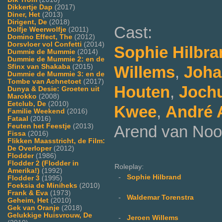
Dikkertje Dap
(2017)
Diner, Het
(2013)
Dirigent, De
(2018)
Cast:
Dolfje Weerwolfje
(2011)
Domino Effect, The
(2012)
Dorsvloer vol Confetti
(2014)
Sophie Hilbra
Dummie de Mummie
(2014)
Dummie de Mummie 2: en de
Willems
,
Joha
Sfinx van Shakaba
(2015)
Dummie de Mummie 3: en de
Tombe van Achnetoet
(2017)
Houten
,
Joch
Dunya & Desie: Groeten uit
Marokko
(2008)
Eetclub, De
(2010)
Kwee
,
André 
Familie Weekend
(2016)
Fataal
(2016)
Arend van Noor
Feuten het Feestje
(2013)
Fissa
(2016)
Flikken Maasstricht, de Film:
De Overloper
(2012)
Flodder
(1986)
Flodder 2 (Flodder in
Roleplay:
Amerika!)
(1992)
-
Sophie Hilbrand
Flodder 3
(1995)
Foeksia de Miniheks
(2010)
Frank & Eva
(1973)
-
Waldemar Torenstra
Geheim, Het
(2010)
Gek van Oranje
(2018)
Gelukkige Huisvrouw, De
-
Jeroen Willems