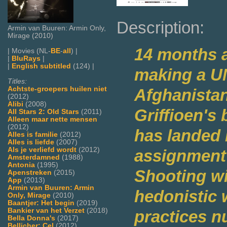
Description:
Armin van Buuren: Armin Only,
Mirage (2010)
14 months a
| Movies (NL-
BE
-
all
) |
|
BluRays
|
|
English subtitled
(124) |
making a U
Titles:
Achtste-groepers huilen niet
Afghanista
(2012)
Alibi
(2008)
Griffioen's
All Stars 2: Old Stars
(2011)
Alleen maar nette mensen
(2012)
has landed 
Alles is familie
(2012)
Alles is liefde
(2007)
Als je verliefd wordt
(2012)
assignment 
Amsterdamned
(1988)
Antonia
(1995)
Shooting wi
Apenstreken
(2015)
App
(2013)
Armin van Buuren: Armin
hedonistic 
Only, Mirage
(2010)
Baantjer: Het begin
(2019)
Bankier van het Verzet
(2018)
practices n
Bella Donna's
(2017)
Bellicher: Cel
(2012)