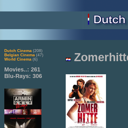
Dutch Cinema
(208)
Zomerhitt
Belgian Cinema
(47)
World Cinema
(6)
Movies..: 261
Blu-Rays: 306