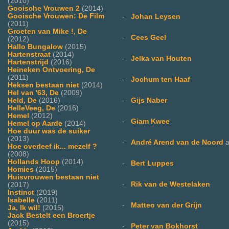
(2010)
Gooische Vrouwen 2
(2014)
Gooische Vrouwen: De Film
-
Johan Leysen
(2011)
Groeten van Mike !, De
-
Cees Geel
(2012)
Hallo Bungalow
(2015)
Hartenstraat
(2014)
-
Jelka van Houten
Hartenstrijd
(2016)
Heineken Ontvoering, De
(2011)
-
Jochum ten Haaf
Heksen bestaan niet
(2014)
Hel van '63, De
(2009)
-
Gijs Naber
Held, De
(2016)
HelleVeeg, De
(2016)
Hemel
(2012)
-
Giam Kwee
Hemel op Aarde
(2014)
Hoe duur was de suiker
(2013)
-
André Arend van de Noord
a
Hoe overleef ik... mezelf ?
(2008)
Hollands Hoop
(2014)
-
Bert Luppes
Homies
(2015)
Huisvrouwen bestaan niet
-
Rik van de Westelaken
(2017)
Instinct
(2019)
Isabelle
(2011)
-
Matteo van der Grijn
Ja, Ik wil!
(2015)
Jack Bestelt een Broertje
(2015)
-
Peter van Bokhorst