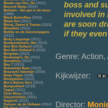
boss and s
Bende van Oss, De
(2011)
Beyond Sleep
(2016)
Bezeten - Het gat in de muur
involved in
(1969)
Black Butterflies
(2010)
Black Out
(2012)
are soon dr
Bloed, Zweet & Tranen
(2015)
Bloedlink
(2014)
if they even
Bobby en de Geestenjagers
(2013)
Body Language
(2011)
Bombardement, Het
(2012)
Bon Bini Holland
(2015)
Bon Bini Holland 2
(2018)
Genre: Action, 
Borgman
(2013)
Boskampi's, De
(2015)
Bouwdorp
(2014)
Boy 7
(2015)
Brammetje Baas
(2012)
Brasserie Valentijn
(2016)
Kijkwijzer:
Bride Flight
(2008)
Briefgeheim
(2010)
Bro's Before Ho's
(2013)
Bumperkleef
(2019)
Caged
(2011)
Chez Nous
(2013)
Claustrofobia
(2011)
Daglicht
(2013)
Director:
Moni
Dansen op de Vulkaan
(2014)
Dik Trom
(2010)