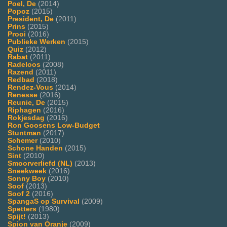
Poel, De
(2014)
Popoz
(2015)
President, De
(2011)
Prins
(2015)
Prooi
(2016)
Publieke Werken
(2015)
Quiz
(2012)
Rabat
(2011)
Radeloos
(2008)
Razend
(2011)
Redbad
(2018)
Rendez-Vous
(2014)
Renesse
(2016)
Reunie, De
(2015)
Riphagen
(2016)
Rokjesdag
(2016)
Ron Goosens Low-Budget
Stuntman
(2017)
Schemer
(2010)
Schone Handen
(2015)
Sint
(2010)
Smoorverliefd (NL)
(2013)
Sneekweek
(2016)
Sonny Boy
(2010)
Soof
(2013)
Soof 2
(2016)
SpangaS op Survival
(2009)
Spetters
(1980)
Spijt!
(2013)
Spion van Oranje
(2009)