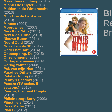
Mees Kees op Kamp
(2013)
Michiel de Ruyter
(2015)
Midden in de Winternacht
Bl
(2013)
Mijn Opa de Bankrover
(2010)
Re
Minoes
(2001)
Moordwijven
(2007)
Br
New Kids Nitro
(2011)
New Kids Turbo
(2010)
Nieuwe Buren
(2014)
Noord Zuid
(2015)
Nova Zembla 3D
(2012)
Onder het Hart
(2014)
Ontsnapping, De
(2015)
Onze jongens
(2017)
Oorlogsgeheimen
(2014)
Oorlogswinter
(2008)
Pak van mijn Hart
(2014)
Paradise Drifters
(2020)
Patatje Oorlog
(2011)
Penny's Shadow
(2011)
Penoza (TV-series, 5
seasons)
(2010)
Penoza, the Final Chapter
(2019)
Phileine zegt Sorry
(2003)
Pijnstillers
(2014)
Pizza Maffia
(2011)
Plan C.
(2012)