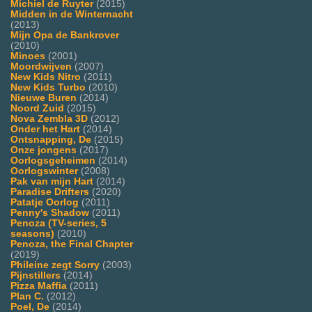
Michiel de Ruyter
(2015)
Midden in de Winternacht
(2013)
Mijn Opa de Bankrover
(2010)
Minoes
(2001)
Moordwijven
(2007)
New Kids Nitro
(2011)
New Kids Turbo
(2010)
Nieuwe Buren
(2014)
Noord Zuid
(2015)
Nova Zembla 3D
(2012)
Onder het Hart
(2014)
Ontsnapping, De
(2015)
Onze jongens
(2017)
Oorlogsgeheimen
(2014)
Oorlogswinter
(2008)
Pak van mijn Hart
(2014)
Paradise Drifters
(2020)
Patatje Oorlog
(2011)
Penny's Shadow
(2011)
Penoza (TV-series, 5
seasons)
(2010)
Penoza, the Final Chapter
(2019)
Phileine zegt Sorry
(2003)
Pijnstillers
(2014)
Pizza Maffia
(2011)
Plan C.
(2012)
Poel, De
(2014)