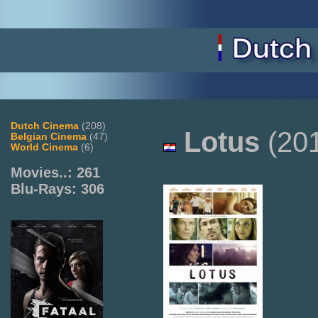
Dutch Cinema
(208)
Lotus
(20
Belgian Cinema
(47)
World Cinema
(6)
Movies..: 261
Blu-Rays: 306