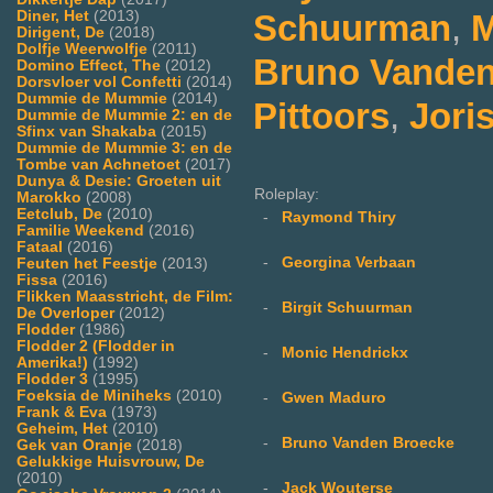
Schuurman
,
M
Diner, Het
(2013)
Dirigent, De
(2018)
Dolfje Weerwolfje
(2011)
Bruno Vanden
Domino Effect, The
(2012)
Dorsvloer vol Confetti
(2014)
Dummie de Mummie
(2014)
Pittoors
,
Jori
Dummie de Mummie 2: en de
Sfinx van Shakaba
(2015)
Dummie de Mummie 3: en de
Tombe van Achnetoet
(2017)
Dunya & Desie: Groeten uit
Roleplay:
Marokko
(2008)
Eetclub, De
(2010)
-
Raymond Thiry
Familie Weekend
(2016)
Fataal
(2016)
-
Georgina Verbaan
Feuten het Feestje
(2013)
Fissa
(2016)
Flikken Maasstricht, de Film:
-
Birgit Schuurman
De Overloper
(2012)
Flodder
(1986)
Flodder 2 (Flodder in
-
Monic Hendrickx
Amerika!)
(1992)
Flodder 3
(1995)
Foeksia de Miniheks
(2010)
-
Gwen Maduro
Frank & Eva
(1973)
Geheim, Het
(2010)
-
Bruno Vanden Broecke
Gek van Oranje
(2018)
Gelukkige Huisvrouw, De
(2010)
-
Jack Wouterse