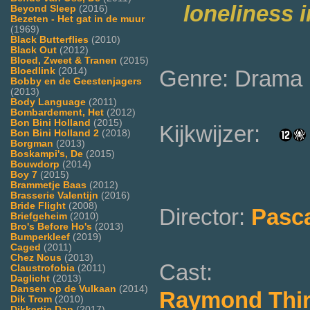
loneliness 
Beyond Sleep
(2016)
Bezeten - Het gat in de muur
(1969)
Black Butterflies
(2010)
Black Out
(2012)
Bloed, Zweet & Tranen
(2015)
Genre: Drama
Bloedlink
(2014)
Bobby en de Geestenjagers
(2013)
Body Language
(2011)
Bombardement, Het
(2012)
Bon Bini Holland
(2015)
Kijkwijzer:
Bon Bini Holland 2
(2018)
Borgman
(2013)
Boskampi's, De
(2015)
Bouwdorp
(2014)
Boy 7
(2015)
Brammetje Baas
(2012)
Brasserie Valentijn
(2016)
Bride Flight
(2008)
Director:
Pasc
Briefgeheim
(2010)
Bro's Before Ho's
(2013)
Bumperkleef
(2019)
Caged
(2011)
Chez Nous
(2013)
Cast:
Claustrofobia
(2011)
Daglicht
(2013)
Dansen op de Vulkaan
(2014)
Raymond Thi
Dik Trom
(2010)
Dikkertje Dap
(2017)