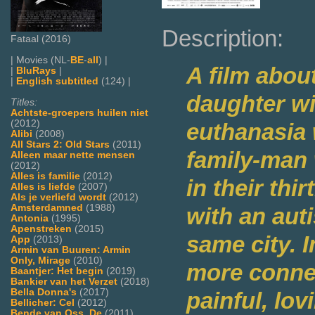
Description:
Fataal (2016)
| Movies (NL-
BE
-
all
) |
A film abou
|
BluRays
|
|
English subtitled
(124) |
daughter wi
Titles:
Achtste-groepers huilen niet
(2012)
euthanasia 
Alibi
(2008)
All Stars 2: Old Stars
(2011)
family-man 
Alleen maar nette mensen
(2012)
Alles is familie
(2012)
in their thi
Alles is liefde
(2007)
Als je verliefd wordt
(2012)
Amsterdamned
(1988)
with an auti
Antonia
(1995)
Apenstreken
(2015)
same city. I
App
(2013)
Armin van Buuren: Armin
Only, Mirage
(2010)
more connec
Baantjer: Het begin
(2019)
Bankier van het Verzet
(2018)
Bella Donna's
(2017)
painful, lo
Bellicher: Cel
(2012)
Bende van Oss, De
(2011)