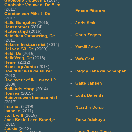
Gooische Vrouwen 2
(2014)
Gooische Vrouwen: De Film
(2011)
-
Frieda Pittoors
Groeten van Mike !, De
(2012)
Hallo Bungalow
(2015)
-
Joris Smit
Hartenstraat
(2014)
Hartenstrijd
(2016)
-
Chris Zegers
Heineken Ontvoering, De
(2011)
Heksen bestaan niet
(2014)
-
Yamill Jones
Hel van '63, De
(2009)
Held, De
(2016)
HelleVeeg, De
(2016)
-
Vefa Ocal
Hemel
(2012)
Hemel op Aarde
(2014)
-
Peggy Jane de Schepper
Hoe duur was de suiker
(2013)
Hoe overleef ik... mezelf ?
-
Gaite Jansen
(2008)
Hollands Hoop
(2014)
Homies
(2015)
-
Edda Barends
Huisvrouwen bestaan niet
(2017)
Instinct
(2019)
-
Nasrdin Dchar
Isabelle
(2011)
Ja, Ik wil!
(2015)
-
Yinka Adekoya
Jack Bestelt een Broertje
(2015)
Jackie
(2012)
-
Ilano Silvas Timas