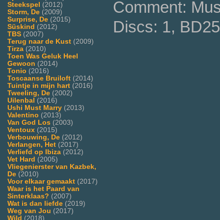
Comment: Music
Steekspel
(2012)
Storm, De
(2009)
Surprise, De
(2015)
Discs: 1, BD25
Süskind
(2012)
TBS
(2007)
Terug naar de Kust
(2009)
Tirza
(2010)
Toen Was Geluk Heel
Gewoon
(2014)
Tonio
(2016)
Toscaanse Bruiloft
(2014)
Tuintje in mijn hart
(2016)
Tweeling, De
(2002)
Uilenbal
(2016)
Ushi Must Marry
(2013)
Valentino
(2013)
Van God Los
(2003)
Ventoux
(2015)
Verbouwing, De
(2012)
Verlangen, Het
(2017)
Verliefd op Ibiza
(2012)
Vet Hard
(2005)
Vliegenierster van Kazbek,
De
(2010)
Voor elkaar gemaakt
(2017)
Waar is het Paard van
Sinterklaas?
(2007)
Wat is dan liefde
(2019)
Weg van Jou
(2017)
Wild
(2018)