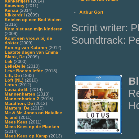
Kankerlijers
(2014)
Kauwboy
(2011)
Kenau
(2014)
-
Arthur Gort
Kikkerdril
(2009)
Knielen op een Bed Violen
Script writer: 
(2016)
Kom niet aan mijn kinderen
(2009)
Soundtrack: Pe
Komt een vrouw bij de
dokter
(2009)
Koning van Katoren
(2012)
Laatste dagen van Emma
Blank, De
(2009)
Lek
(2000)
LelleBelle
(2010)
Leve Boerenliefde
(2013)
Lift, De
(1983)
Bl
Loft (NL)
(2010)
Lotus
(2012)
Lucia de B.
(2014)
R
Mannenharten
(2013)
Mannenharten 2
(2015)
Ho
Marathon, De
(2012)
Masters, De
(2015)
Me & Mr. Jones on Natallee
Island
(2011)
Mees Kees
(2011)
Mees Kees op de Planken
(2014)
Mees Kees op Kamp
(2013)