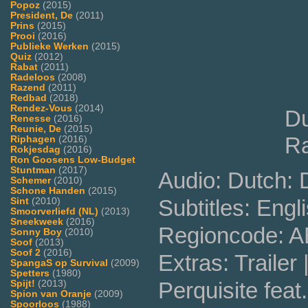
Popoz
(2015)
President, De
(2011)
Prins
(2015)
Prooi
(2016)
Publieke Werken
(2015)
Quiz
(2012)
Rabat
(2011)
Radeloos
(2008)
Razend
(2011)
Redbad
(2018)
Rendez-Vous
(2014)
Du
Renesse
(2016)
Reunie, De
(2015)
Ra
Riphagen
(2016)
Rokjesdag
(2016)
Ron Goosens Low-Budget
Stuntman
(2017)
Audio: Dutch:
Schemer
(2010)
Schone Handen
(2015)
Subtitles: Engl
Sint
(2010)
Smoorverliefd (NL)
(2013)
Sneekweek
(2016)
Regioncode: 
Sonny Boy
(2010)
Soof
(2013)
Soof 2
(2016)
Extras: Trailer
SpangaS op Survival
(2009)
Spetters
(1980)
Perquisite fea
Spijt!
(2013)
Spion van Oranje
(2009)
Spoorloos
(1988)