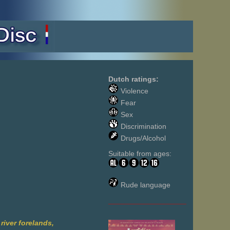
Dutch ratings:
Violence
Fear
Sex
Discrimination
Drugs/Alcohol
Suitable from ages:
Rude language
___________________
river forelands,