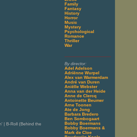
Family
Fantasy
History
Horror
Music
Mystery
Psychological
Romance
Thriller
War
___________________
By director:
Adel Adelson
Adriënne Wurpel
Alex van Warmerdam
André van Duren
Aniëlle Webster
Anna van der Heide
Anne de Clercq
Antoinette Beumer
Arne Toonen
Ate de Jong
Barbara Bredero
Ben Sombogaart
Bobby Boermans
' | B-Roll (Behind the
Bobby Boermans &
Mark de Cloe