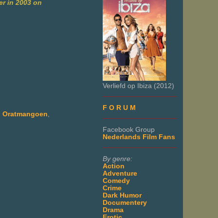
er in 2003 on
Verliefd op Ibiza (2012)
___________________
F O R U M
 Oratmangoen
,
___________________
Facebook Group
Nederlands Film Fans
___________________
By genre:
Action
Adventure
Comedy
Crime
Dark Humor
Documentery
Drama
Erotic