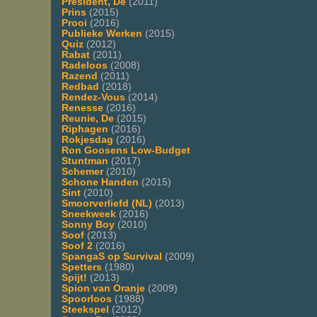
President, De
(2011)
Prins
(2015)
Prooi
(2016)
Publieke Werken
(2015)
Quiz
(2012)
Rabat
(2011)
Radeloos
(2008)
Razend
(2011)
Redbad
(2018)
Rendez-Vous
(2014)
Renesse
(2016)
Reunie, De
(2015)
Riphagen
(2016)
Rokjesdag
(2016)
Ron Goosens Low-Budget
Stuntman
(2017)
Schemer
(2010)
Schone Handen
(2015)
Sint
(2010)
Smoorverliefd (NL)
(2013)
Sneekweek
(2016)
Sonny Boy
(2010)
Soof
(2013)
Soof 2
(2016)
SpangaS op Survival
(2009)
Spetters
(1980)
Spijt!
(2013)
Spion van Oranje
(2009)
Spoorloos
(1988)
Steekspel
(2012)