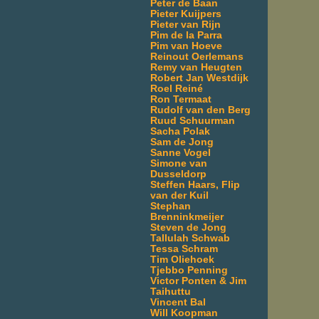
Peter de Baan
Pieter Kuijpers
Pieter van Rijn
Pim de la Parra
Pim van Hoeve
Reinout Oerlemans
Remy van Heugten
Robert Jan Westdijk
Roel Reiné
Ron Termaat
Rudolf van den Berg
Ruud Schuurman
Sacha Polak
Sam de Jong
Sanne Vogel
Simone van
Dusseldorp
Steffen Haars, Flip
van der Kuil
Stephan
Brenninkmeijer
Steven de Jong
Tallulah Schwab
Tessa Schram
Tim Oliehoek
Tjebbo Penning
Victor Ponten & Jim
Taihuttu
Vincent Bal
Will Koopman