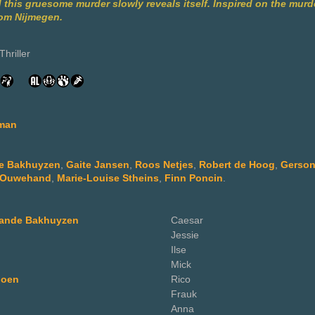
 this gruesome murder slowly reveals itself. Inspired on the murd
rom Nijmegen.
hriller
man
de Bakhuyzen
,
Gaite Jansen
,
Roos Netjes
,
Robert de Hoog
,
Gerson
 Ouwehand
,
Marie-Louise Stheins
,
Finn Poncin
.
Sande Bakhuyzen
Caesar
Jessie
Ilse
Mick
goen
Rico
Frauk
Anna