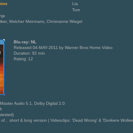
eins
Lia
Tom
nje
itker, Melcher Meirmans, Chrisnanne Wiegel
Blu-ray: NL
Released 04-MAY-2011 by Warner Bros Home Video
Duration: 92 min.
Rating: 12
aster Audio 5.1, Dolby Digital 2.0
sh
ntested)
g of... short & long version | Videoclips: 'Dead Wrong' & 'Donkere Wolken