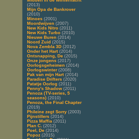
Midden in de Winternacht
(2013)
Mijn Opa de Bankrover
(2010)
Minoes
(2001)
Moordwijven
(2007)
New Kids Nitro
(2011)
New Kids Turbo
(2010)
Nieuwe Buren
(2014)
Noord Zuid
(2015)
Nova Zembla 3D
(2012)
Onder het Hart
(2014)
Ontsnapping, De
(2015)
Onze jongens
(2017)
Oorlogsgeheimen
(2014)
Oorlogswinter
(2008)
Pak van mijn Hart
(2014)
Paradise Drifters
(2020)
Patatje Oorlog
(2011)
Penny's Shadow
(2011)
Penoza (TV-series, 5
seasons)
(2010)
Penoza, the Final Chapter
(2019)
Phileine zegt Sorry
(2003)
Pijnstillers
(2014)
Pizza Maffia
(2011)
Plan C.
(2012)
Poel, De
(2014)
Popoz
(2015)