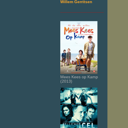
Willem Gerritsen
___________________
Mees Kees op Kamp
(2013)