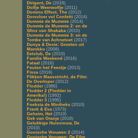
Dirigent, De
(2018)
Dolfje Weerwolfje
(2011)
Domino Effect, The
(2012)
Dorsvloer vol Confetti
(2014)
Dummie de Mummie
(2014)
Dummie de Mummie 2: en de
Sfinx van Shakaba
(2015)
Dummie de Mummie 3: en de
Tombe van Achnetoet
(2017)
Dunya & Desie: Groeten uit
Marokko
(2008)
Eetclub, De
(2010)
Familie Weekend
(2016)
Fataal
(2016)
Feuten het Feestje
(2013)
Fissa
(2016)
Flikken Maasstricht, de Film:
De Overloper
(2012)
Flodder
(1986)
Flodder 2 (Flodder in
Amerika!)
(1992)
Flodder 3
(1995)
Foeksia de Miniheks
(2010)
Frank & Eva
(1973)
Geheim, Het
(2010)
Gek van Oranje
(2018)
Gelukkige Huisvrouw, De
(2010)
Gooische Vrouwen 2
(2014)
Gooische Vrouwen: De Film