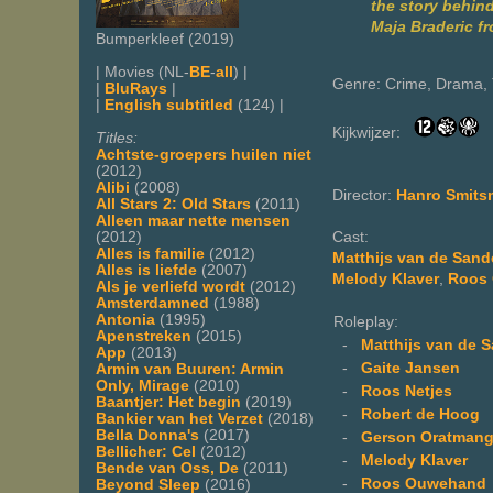
the story behind
Maja Braderic f
Bumperkleef (2019)
| Movies (NL-
BE
-
all
) |
Genre: Crime, Drama, T
|
BluRays
|
|
English subtitled
(124) |
Kijkwijzer:
Titles:
Achtste-groepers huilen niet
(2012)
Alibi
(2008)
Director:
Hanro Smits
All Stars 2: Old Stars
(2011)
Alleen maar nette mensen
(2012)
Cast:
Alles is familie
(2012)
Matthijs van de San
Alles is liefde
(2007)
Melody Klaver
,
Roos
Als je verliefd wordt
(2012)
Amsterdamned
(1988)
Antonia
(1995)
Roleplay:
Apenstreken
(2015)
-
Matthijs van de 
App
(2013)
-
Gaite Jansen
Armin van Buuren: Armin
Only, Mirage
(2010)
-
Roos Netjes
Baantjer: Het begin
(2019)
-
Robert de Hoog
Bankier van het Verzet
(2018)
Bella Donna's
(2017)
-
Gerson Oratman
Bellicher: Cel
(2012)
-
Melody Klaver
Bende van Oss, De
(2011)
-
Roos Ouwehand
Beyond Sleep
(2016)