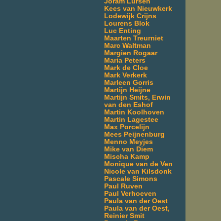
Joram Lürsen
Kees van Nieuwkerk
Lodewijk Crijns
Lourens Blok
Luc Enting
Maarten Treurniet
Marc Waltman
Margien Rogaar
Maria Peters
Mark de Cloe
Mark Verkerk
Marleen Gorris
Martijn Heijne
Martijn Smits, Erwin
van den Eshof
Martin Koolhoven
Martin Lagestee
Max Porcelijn
Mees Peijnenburg
Menno Meyjes
Mike van Diem
Mischa Kamp
Monique van de Ven
Nicole van Kilsdonk
Pascale Simons
Paul Ruven
Paul Verhoeven
Paula van der Oest
Paula van der Oest,
Reinier Smit