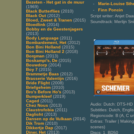
Bezeten - Het gat in de muur
-
Marie-Louise Sth
(1969)
-
Finn Poncin
Black Butterflies
(2010)
Black Out
(2012)
Script writer: Anjet Daa
Bloed, Zweet & Tranen
(2015)
Soundtrack: Merlijn Sn
Bloedlink
(2014)
Bobby en de Geestenjagers
(2013)
Body Language
(2011)
Bombardement, Het
(2012)
Bon Bini Holland
(2015)
Bon Bini Holland 2
(2018)
Borgman
(2013)
Boskampi's, De
(2015)
Bouwdorp
(2014)
Boy 7
(2015)
Brammetje Baas
(2012)
Brasserie Valentijn
(2016)
Bride Flight
(2008)
Briefgeheim
(2010)
Bro's Before Ho's
(2013)
Bumperkleef
(2019)
Caged
(2011)
Audio: Dutch: DTS-HD M
Chez Nous
(2013)
Claustrofobia
(2011)
Subtitles: Dutch, Engli
Daglicht
(2013)
Regioncode: B (A, C u
Dansen op de Vulkaan
(2014)
Extras: Trailer | Makin
Dik Trom
(2010)
scenes)
Dikkertje Dap
(2017)
Diner, Het
(2013)
Discs: 1, BD50