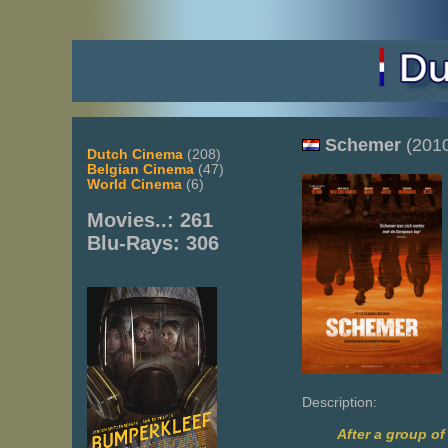
Schemer
(201
Dutch Cinema
(208)
Belgian Cinema
(47)
World Cinema
(6)
Movies..: 261
Blu-Rays: 306
Description:
After a group of