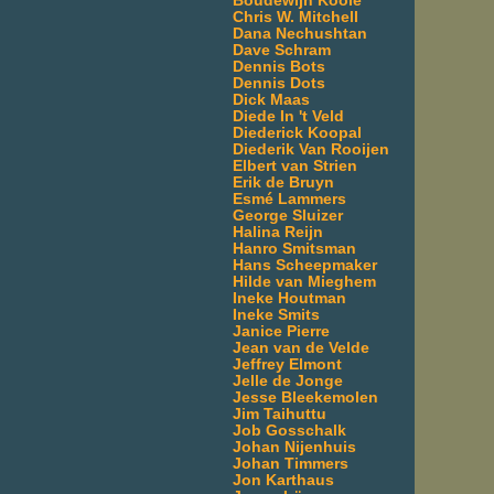
Boudewijn Koole
Chris W. Mitchell
Dana Nechushtan
Dave Schram
Dennis Bots
Dennis Dots
Dick Maas
Diede In 't Veld
Diederick Koopal
Diederik Van Rooijen
Elbert van Strien
Erik de Bruyn
Esmé Lammers
George Sluizer
Halina Reijn
Hanro Smitsman
Hans Scheepmaker
Hilde van Mieghem
Ineke Houtman
Ineke Smits
Janice Pierre
Jean van de Velde
Jeffrey Elmont
Jelle de Jonge
Jesse Bleekemolen
Jim Taihuttu
Job Gosschalk
Johan Nijenhuis
Johan Timmers
Jon Karthaus