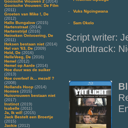
Gooische Vrouwen 2
(2014)
Gooische Vrouwen: De Film
(2011)
-
Vuks Ngcingwana
Groeten van Mike !, De
(2012)
Hallo Bungalow
(2015)
-
Sam Okelo
Hartenstraat
(2014)
Hartenstrijd
(2016)
Script writer: 
Heineken Ontvoering, De
(2011)
Heksen bestaan niet
(2014)
Soundtrack: Ni
Hel van '63, De
(2009)
Held, De
(2016)
HelleVeeg, De
(2016)
Hemel
(2012)
Hemel op Aarde
(2014)
Hoe duur was de suiker
(2013)
Hoe overleef ik... mezelf ?
(2008)
Bl
Hollands Hoop
(2014)
Homies
(2015)
Re
Huisvrouwen bestaan niet
(2017)
Instinct
(2019)
En
Isabelle
(2011)
Ja, Ik wil!
(2015)
Jack Bestelt een Broertje
(2015)
Jackie
(2012)