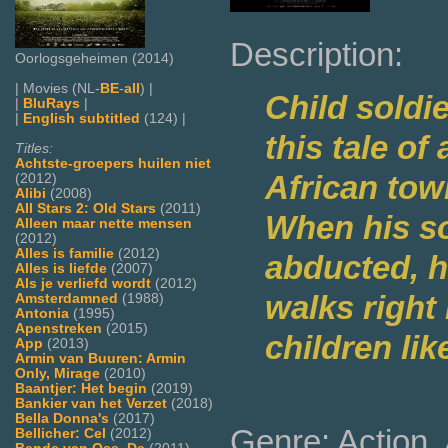
Description:
Oorlogsgeheimen (2014)
| Movies (NL-
BE
-
all
) |
Child soldie
|
BluRays
|
|
English subtitled
(124) |
this tale of
Titles:
Achtste-groepers huilen niet
African tow
(2012)
Alibi
(2008)
All Stars 2: Old Stars
(2011)
When his so
Alleen maar nette mensen
(2012)
Alles is familie
(2012)
abducted, h
Alles is liefde
(2007)
Als je verliefd wordt
(2012)
walks right 
Amsterdamned
(1988)
Antonia
(1995)
Apenstreken
(2015)
children lik
App
(2013)
Armin van Buuren: Armin
Only, Mirage
(2010)
Baantjer: Het begin
(2019)
Bankier van het Verzet
(2018)
Bella Donna's
(2017)
Genre: Action,
Bellicher: Cel
(2012)