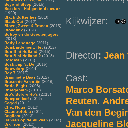
Bende van Oss, De
(2011)
Beyond Sleep
(2016)
Bezeten - Het gat in de muur
(1969)
Black Butterflies
(2010)
Kijkwijzer:
Black Out
(2012)
Bloed, Zweet & Tranen
(2015)
Bloedlink
(2014)
Bobby en de Geestenjagers
(2013)
Body Language
(2011)
Bombardement, Het
(2012)
Bon Bini Holland
(2015)
Director:
Jean 
Bon Bini Holland 2
(2018)
Borgman
(2013)
Boskampi's, De
(2015)
Bouwdorp
(2014)
Boy 7
(2015)
Cast:
Brammetje Baas
(2012)
Brasserie Valentijn
(2016)
Bride Flight
(2008)
Marco Borsat
Briefgeheim
(2010)
Bro's Before Ho's
(2013)
Reuten
,
Andr
Bumperkleef
(2019)
Caged
(2011)
Chez Nous
(2013)
Van den Begi
Claustrofobia
(2011)
Daglicht
(2013)
Dansen op de Vulkaan
(2014)
Jacqueline B
Dik Trom
(2010)