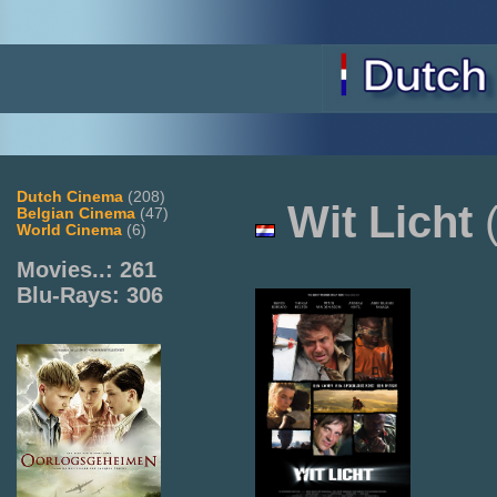
Dutch Cinema
(208)
Wit Licht
(
Belgian Cinema
(47)
World Cinema
(6)
Movies..: 261
Blu-Rays: 306