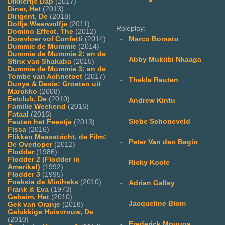
Dikkertje Dap
(2017)
Diner, Het
(2013)
Dirigent, De
(2018)
Dolfje Weerwolfje
(2011)
Roleplay:
Domino Effect, The
(2012)
Dorsvloer vol Confetti
(2014)
-
Marco Borsato
Dummie de Mummie
(2014)
Dummie de Mummie 2: en de
-
Abby Mukiibi Nkaaga
Sfinx van Shakaba
(2015)
Dummie de Mummie 3: en de
Tombe van Achnetoet
(2017)
-
Thekla Reuten
Dunya & Desie: Groeten uit
Marokko
(2008)
Eetclub, De
(2010)
-
Andrew Kintu
Familie Weekend
(2016)
Fataal
(2016)
-
Siebe Schoneveld
Feuten het Feestje
(2013)
Fissa
(2016)
Flikken Maasstricht, de Film:
-
Peter Van den Begin
De Overloper
(2012)
Flodder
(1986)
Flodder 2 (Flodder in
-
Ricky Koole
Amerika!)
(1992)
Flodder 3
(1995)
Foeksia de Miniheks
(2010)
-
Adrian Galley
Frank & Eva
(1973)
Geheim, Het
(2010)
-
Jacqueline Blom
Gek van Oranje
(2018)
Gelukkige Huisvrouw, De
(2010)
-
Frederick Mpuuga