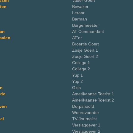
ssen
Vader Goert
jden
Bewaker
Leraar
Barman
Burgemeester
man
AT Commandant
aalen
AT'er
Broertje Goert
Zusje Goert 1
Zusje Goert 2
Collega 1
Collega 2
Yup 1
Yup 2
en
Gids
rde
Amerikaanse Toerist 1
Amerikaanse Toerist 2
ven
Dorpshoofd
Woordvoerder
el
TV-Journalist
Verslaggever 1
Verslaggever 2