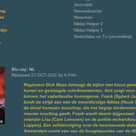
Journalist
amp
Nieuwslezeres
nt
Weerman
Niklas Helper 2
tijn
Niklas Helper 1
Sinterklaas on Tv (uncredited)
s
Blu-ray: NL
Released 27-OCT-2011 by A-Film
Regisseur Dick Maas behaagt de kijker met bruut gewe
humor en geslaagde schrikmomenten. Sint zorgt voor
binnen het vaderlandse horrorgenre. Frank (Egbert-J
bindt de strijd aan met de moordlustige Niklas (Huub S
de dood herrezen bisschop, die het begrip kindervrie
nieuwe invulling geeft. Frank wordt daarin bijgestaan 
vriendin Lisa (Caro Lenssen) en de politie-rechercheu
Luppes). Een achtervolging over de besneeuwde dak
Amsterdam vormt een van de hoogtepunten van de fil