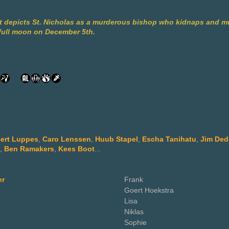
hat depicts St. Nicholas as a murderous bishop who kidnaps and m
 full moon on December 5th.
ert Luppes
,
Caro Lenssen
,
Huub Stapel
,
Escha Tanihatu
,
Jim Ded
,
Ben Ramakers
,
Kees Boot
...
er
Frank
Goert Hoekstra
Lisa
Niklas
Sophie