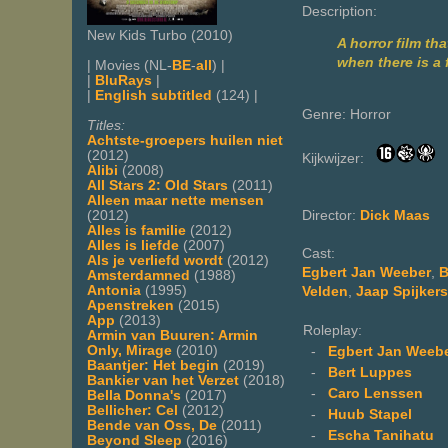
Description:
New Kids Turbo (2010)
A horror film t
when there is a
| Movies (NL-
BE
-
all
) |
|
BluRays
|
|
English subtitled
(124) |
Genre: Horror
Titles:
Achtste-groepers huilen niet
(2012)
Kijkwijzer:
Alibi
(2008)
All Stars 2: Old Stars
(2011)
Alleen maar nette mensen
(2012)
Director:
Dick Maas
Alles is familie
(2012)
Alles is liefde
(2007)
Cast:
Als je verliefd wordt
(2012)
Egbert Jan Weeber
,
B
Amsterdamned
(1988)
Antonia
(1995)
Velden
,
Jaap Spijkers
Apenstreken
(2015)
App
(2013)
Roleplay:
Armin van Buuren: Armin
Only, Mirage
(2010)
-
Egbert Jan Weeb
Baantjer: Het begin
(2019)
-
Bert Luppes
Bankier van het Verzet
(2018)
-
Caro Lenssen
Bella Donna's
(2017)
Bellicher: Cel
(2012)
-
Huub Stapel
Bende van Oss, De
(2011)
-
Escha Tanihatu
Beyond Sleep
(2016)