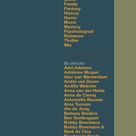
Family
Fantasy
History
Horror
Music
Mystery
Psychological
Romance
Thriller
War
___________________
By director:
Adel Adelson
Adriënne Wurpel
Alex van Warmerdam
André van Duren
Aniëlle Webster
Anna van der Heide
Anne de Clercq
Antoinette Beumer
Arne Toonen
Ate de Jong
Barbara Bredero
Ben Sombogaart
Bobby Boermans
Bobby Boermans &
Mark de Cloe