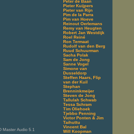
Peter de Baan
Pieter Kuijpers
Pieter van Rijn
Pim de la Parra
Pim van Hoeve
Reinout Oerlemans
Remy van Heugten
Robert Jan Westdijk
Roel Reiné
Ron Termaat
Rudolf van den Berg
Ruud Schuurman
Sacha Polak
Sam de Jong
Sanne Vogel
Simone van
Dusseldorp
Steffen Haars, Flip
van der Kuil
Stephan
Brenninkmeijer
Steven de Jong
Tallulah Schwab
Tessa Schram
Tim Oliehoek
Tjebbo Penning
Victor Ponten & Jim
Taihuttu
Vincent Bal
 Master Audio 5.1
Will Koopman