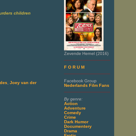
urders children
Zevende Hemel (2016)
___________________
F O R U M
___________________
Facebook Group
des
,
Joey van der
Nederlands Film Fans
___________________
By genre:
Action
Adventure
Comedy
Crime
Dark Humor
Documentery
Drama
Erotic