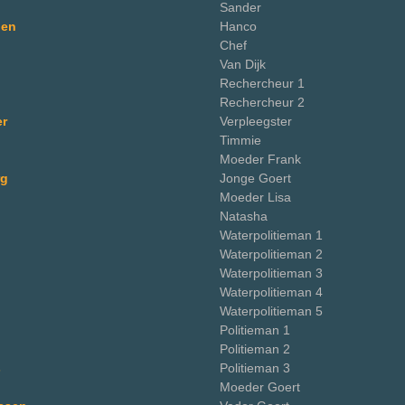
Sander
den
Hanco
Chef
Van Dijk
Rechercheur 1
Rechercheur 2
er
Verpleegster
Timmie
Moeder Frank
rg
Jonge Goert
Moeder Lisa
Natasha
Waterpolitieman 1
Waterpolitieman 2
Waterpolitieman 3
Waterpolitieman 4
Waterpolitieman 5
Politieman 1
Politieman 2
s
Politieman 3
Moeder Goert