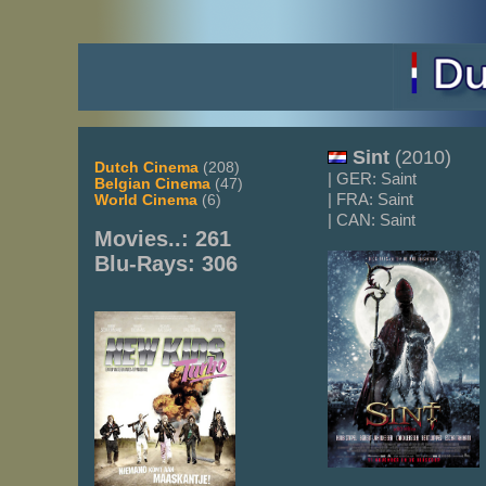
Sint
(2010)
Dutch Cinema
(208)
| GER: Saint
Belgian Cinema
(47)
| FRA: Saint
World Cinema
(6)
| CAN: Saint
Movies..: 261
Blu-Rays: 306