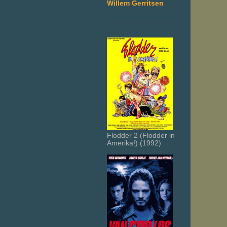
Willem Gerritsen
___________________
Flodder 2 (Flodder in
Amerika!) (1992)