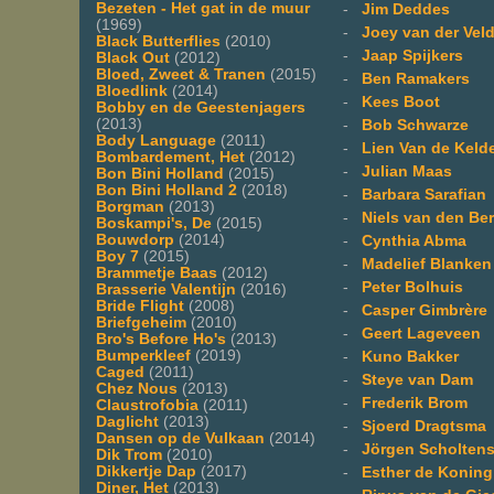
Bezeten - Het gat in de muur
-
Jim Deddes
(1969)
-
Joey van der Vel
Black Butterflies
(2010)
-
Jaap Spijkers
Black Out
(2012)
Bloed, Zweet & Tranen
(2015)
-
Ben Ramakers
Bloedlink
(2014)
-
Kees Boot
Bobby en de Geestenjagers
(2013)
-
Bob Schwarze
Body Language
(2011)
-
Lien Van de Keld
Bombardement, Het
(2012)
-
Julian Maas
Bon Bini Holland
(2015)
Bon Bini Holland 2
(2018)
-
Barbara Sarafian
Borgman
(2013)
-
Niels van den Be
Boskampi's, De
(2015)
Bouwdorp
(2014)
-
Cynthia Abma
Boy 7
(2015)
-
Madelief Blanken
Brammetje Baas
(2012)
-
Peter Bolhuis
Brasserie Valentijn
(2016)
Bride Flight
(2008)
-
Casper Gimbrère
Briefgeheim
(2010)
-
Geert Lageveen
Bro's Before Ho's
(2013)
Bumperkleef
(2019)
-
Kuno Bakker
Caged
(2011)
-
Steye van Dam
Chez Nous
(2013)
-
Frederik Brom
Claustrofobia
(2011)
Daglicht
(2013)
-
Sjoerd Dragtsma
Dansen op de Vulkaan
(2014)
-
Jörgen Scholten
Dik Trom
(2010)
Dikkertje Dap
(2017)
-
Esther de Koning
Diner, Het
(2013)