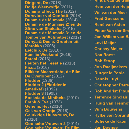
-
Rinus van de Gie
Dirigent, De
(2018)
-
Hein van der Hei
Dolfje Weerwolfje
(2011)
Domino Effect, The
(2012)
-
Wil van der Meer
Dorsvloer vol Confetti
(2014)
-
Fred Goessens
Dummie de Mummie
(2014)
Dummie de Mummie 2: en de
-
René van Asten
Sfinx van Shakaba
(2015)
-
Pieter Van der S
Dummie de Mummie 3: en de
-
Jan-Willem van B
Tombe van Achnetoet
(2017)
Dunya & Desie: Groeten uit
-
Levi Meijer
Marokko
(2008)
-
Chrissy Meijer
Eetclub, De
(2010)
Familie Weekend
(2016)
-
Noa Roest
Fataal
(2016)
-
Bob Stoop
Feuten het Feestje
(2013)
-
Job Raaijmakers
Fissa
(2016)
Flikken Maasstricht, de Film:
-
Rutger le Poole
De Overloper
(2012)
-
Dennis Luyf
Flodder
(1986)
Flodder 2 (Flodder in
-
Christopher Parr
Amerika!)
(1992)
-
Rob Andrist Plou
Flodder 3
(1995)
-
Terrence Sinclair
Foeksia de Miniheks
(2010)
Frank & Eva
(1973)
-
Huug van Tienho
Geheim, Het
(2010)
-
Wim Bouwens
Gek van Oranje
(2018)
Gelukkige Huisvrouw, De
-
Hylke van Sprund
(2010)
-
Sofieke de Kater
Gooische Vrouwen 2
(2014)
-
Jan Doense
Gooische Vrouwen: De Film