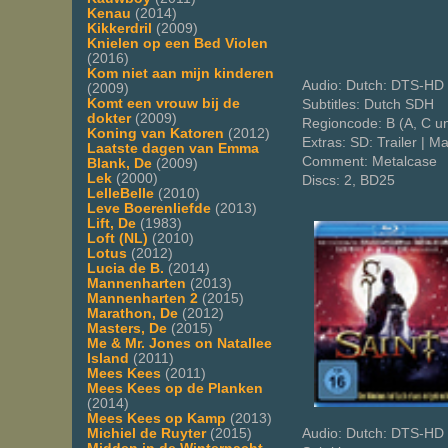
Kenau
(2014)
Kikkerdril
(2009)
Knielen op een Bed Violen
(2016)
Kom niet aan mijn kinderen
Audio: Dutch: DTS-HD M
(2009)
Komt een vrouw bij de
Subtitles: Dutch SDH
dokter
(2009)
Regioncode: B (A, C u
Koning van Katoren
(2012)
Extras: SD: Trailer | Ma
Laatste dagen van Emma
Comment: Metalcase
Blank, De
(2009)
Lek
(2000)
Discs: 2, BD25
LelleBelle
(2010)
Leve Boerenliefde
(2013)
Lift, De
(1983)
Loft (NL)
(2010)
Lotus
(2012)
Lucia de B.
(2014)
Mannenharten
(2013)
Mannenharten 2
(2015)
Marathon, De
(2012)
Masters, De
(2015)
Me & Mr. Jones on Natallee
Island
(2011)
Mees Kees
(2011)
Mees Kees op de Planken
(2014)
Mees Kees op Kamp
(2013)
Michiel de Ruyter
(2015)
Audio: Dutch: DTS-HD 