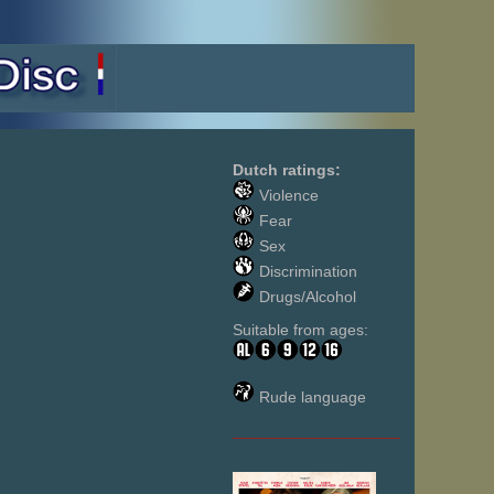
Dutch ratings:
Violence
Fear
Sex
Discrimination
Drugs/Alcohol
Suitable from ages:
Rude language
___________________