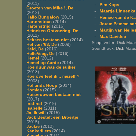
(2011)
-
Pim Kops
Groeten van Mike !, De
-
Maartje Linnenk
(2012)
Hallo Bungalow
(2015)
-
Remco van de Ka
Hartenstraat
(2014)
-
Joram Pemmelaar
Hartenstrijd
(2016)
-
Martijn van Nelles
Heineken Ontvoering, De
(2011)
-
Max Davidse
Heksen bestaan niet
(2014)
Script writer: Dick Maa
Hel van '63, De
(2009)
Soundtrack: Dick Maas
Held, De
(2016)
HelleVeeg, De
(2016)
Hemel
(2012)
Hemel op Aarde
(2014)
Hoe duur was de suiker
(2013)
Hoe overleef ik... mezelf ?
(2008)
Hollands Hoop
(2014)
Homies
(2015)
Huisvrouwen bestaan niet
(2017)
Instinct
(2019)
Isabelle
(2011)
Ja, Ik wil!
(2015)
Jack Bestelt een Broertje
(2015)
Jackie
(2012)
Kankerlijers
(2014)
Kauwboy
(2011)