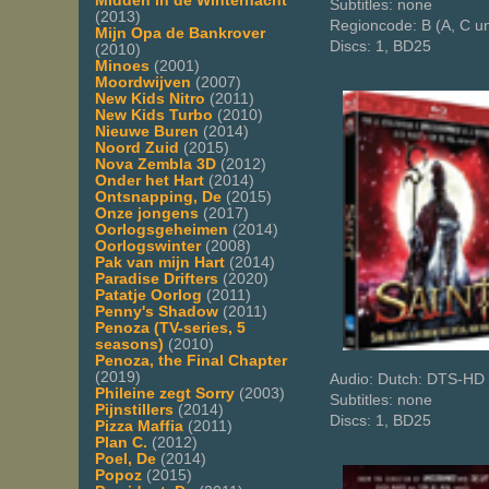
Midden in de Winternacht
Subtitles: none
(2013)
Regioncode: B (A, C u
Mijn Opa de Bankrover
Discs: 1, BD25
(2010)
Minoes
(2001)
Moordwijven
(2007)
New Kids Nitro
(2011)
New Kids Turbo
(2010)
Nieuwe Buren
(2014)
Noord Zuid
(2015)
Nova Zembla 3D
(2012)
Onder het Hart
(2014)
Ontsnapping, De
(2015)
Onze jongens
(2017)
Oorlogsgeheimen
(2014)
Oorlogswinter
(2008)
Pak van mijn Hart
(2014)
Paradise Drifters
(2020)
Patatje Oorlog
(2011)
Penny's Shadow
(2011)
Penoza (TV-series, 5
seasons)
(2010)
Penoza, the Final Chapter
(2019)
Audio: Dutch: DTS-HD 
Phileine zegt Sorry
(2003)
Subtitles: none
Pijnstillers
(2014)
Discs: 1, BD25
Pizza Maffia
(2011)
Plan C.
(2012)
Poel, De
(2014)
Popoz
(2015)