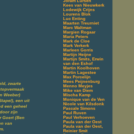
Joram Lürsen
Kees van Nieuwkerk
Lodewijk Crijns
Lourens Blok
Luc Enting
Maarten Treurniet
Marc Waltman
Margien Rogaar
Maria Peters
Mark de Cloe
Mark Verkerk
Marleen Gorris
Martijn Heijne
Martijn Smits, Erwin
van den Eshof
Martin Koolhoven
Martin Lagestee
Max Porcelijn
Mees Peijnenburg
ld, zwarte
Menno Meyjes
 topvermaak
Mike van Diem
Mischa Kamp
an Weeber)
Monique van de Ven
tapel), een uit
Nicole van Kilsdonk
nd een geheel
Pascale Simons
door zijn
Paul Ruven
Paul Verhoeven
r Goert (Ben
Paula van der Oest
en van
Paula van der Oest,
m.
Reinier Smit