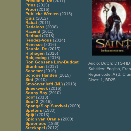
President, De
(2011)
Prins
(2015)
Prooi
(2016)
Publieke Werken
(2015)
Quiz
(2012)
Rabat
(2011)
Radeloos
(2008)
Razend
(2011)
Redbad
(2018)
Rendez-Vous
(2014)
Renesse
(2016)
Reunie, De
(2015)
Riphagen
(2016)
Rokjesdag
(2016)
Ron Goosens Low-Budget
Audio: Dutch: DTS-HD 
Stuntman
(2017)
Subtitles: English, Fre
Schemer
(2010)
Regioncode: A (B, C un
Schone Handen
(2015)
Sint
(2010)
Discs: 1, BD25
Smoorverliefd (NL)
(2013)
Sneekweek
(2016)
Sonny Boy
(2010)
Soof
(2013)
Soof 2
(2016)
SpangaS op Survival
(2009)
Spetters
(1980)
Spijt!
(2013)
Spion van Oranje
(2009)
Spoorloos
(1988)
Steekspel
(2012)