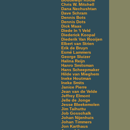
Boudewijn Koole
Chris W. Mitchell
Dana Nechushtan
Dave Schram
Dennis Bots
Dennis Dots
Dick Maas
Diede In 't Veld
Diederick Koopal
Diederik Van Rooijen
Elbert van Strien
Erik de Bruyn
Esmé Lammers
George Sluizer
Halina Reijn
Hanro Smitsman
Hans Scheepmaker
Hilde van Mieghem
Ineke Houtman
Ineke Smits
Janice Pierre
Jean van de Velde
Jeffrey Elmont
Jelle de Jonge
Jesse Bleekemolen
Jim Taihuttu
Job Gosschalk
Johan Nijenhuis
Johan Timmers
Jon Karthaus