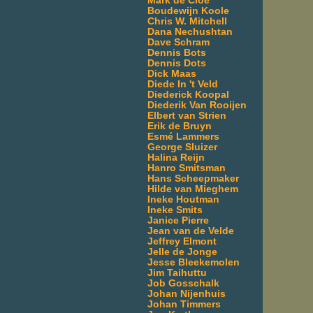
Mark de Cloe
Boudewijn Koole
Chris W. Mitchell
Dana Nechushtan
Dave Schram
Dennis Bots
Dennis Dots
Dick Maas
Diede In 't Veld
Diederick Koopal
Diederik Van Rooijen
Elbert van Strien
Erik de Bruyn
Esmé Lammers
George Sluizer
Halina Reijn
Hanro Smitsman
Hans Scheepmaker
Hilde van Mieghem
Ineke Houtman
Ineke Smits
Janice Pierre
Jean van de Velde
Jeffrey Elmont
Jelle de Jonge
Jesse Bleekemolen
Jim Taihuttu
Job Gosschalk
Johan Nijenhuis
Johan Timmers