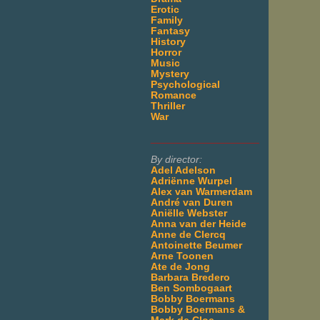
Erotic
Family
Fantasy
History
Horror
Music
Mystery
Psychological
Romance
Thriller
War
___________________
By director:
Adel Adelson
Adriënne Wurpel
Alex van Warmerdam
André van Duren
Aniëlle Webster
Anna van der Heide
Anne de Clercq
Antoinette Beumer
Arne Toonen
Ate de Jong
Barbara Bredero
Ben Sombogaart
Bobby Boermans
Bobby Boermans &