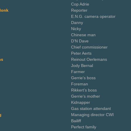
Cop Adrie
donk
Reporter
E.N.G. camera operator
Danny
Nicky
Chinese man
D'N Dave
Chief commissioner
Peter Aerts
ns
Reinout Oerlemans
Jody Bernal
Farmer
Gerrie's boss
Foreman
Rikkert's boss
Gerrie's mother
Kidnapper
Gas station attendant
g
Managing director CWI
Bailiff
Perfect family