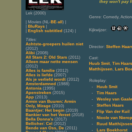
they won't pay 
Lek (2000)
Genre: Comedy, Action
| Movies (NL-
BE
-
all
) |
|
BluRays
|
Kijkwijzer:
|
English subtitled
(124) |
Titles:
Achtste-groepers huilen niet
Director:
Steffen Haars
(2012)
Alibi
(2008)
All Stars 2: Old Stars
(2011)
Cast:
Alleen maar nette mensen
Huub Smit
,
Tim Haar
(2012)
Matthijssen
,
Lars Bo
Alles is familie
(2012)
Alles is liefde
(2007)
Als je verliefd wordt
(2012)
Roleplay:
Amsterdamned
(1988)
-
Huub Smit
Antonia
(1995)
Apenstreken
(2015)
-
Tim Haars
App
(2013)
-
Wesley van Gaal
Armin van Buuren: Armin
-
Steffen Haars
Only, Mirage
(2010)
Baantjer: Het begin
(2019)
-
Flip Van der Kuil
Bankier van het Verzet
(2018)
-
Nicole van Niero
Bella Donna's
(2017)
Bellicher: Cel
(2012)
-
Ruud Matthijsse
Bende van Oss, De
(2011)
-
Lars Boekhorst