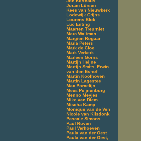
Jon Karthaus
Joram Lürsen
Kees van Nieuwkerk
Lodewijk Crijns
Lourens Blok
Luc Enting
Maarten Treurniet
Marc Waltman
Margien Rogaar
Maria Peters
Mark de Cloe
Mark Verkerk
Marleen Gorris
Martijn Heijne
Martijn Smits, Erwin
van den Eshof
Martin Koolhoven
Martin Lagestee
Max Porcelijn
Mees Peijnenburg
Menno Meyjes
Mike van Diem
Mischa Kamp
Monique van de Ven
Nicole van Kilsdonk
Pascale Simons
Paul Ruven
Paul Verhoeven
Paula van der Oest
Paula van der Oest,