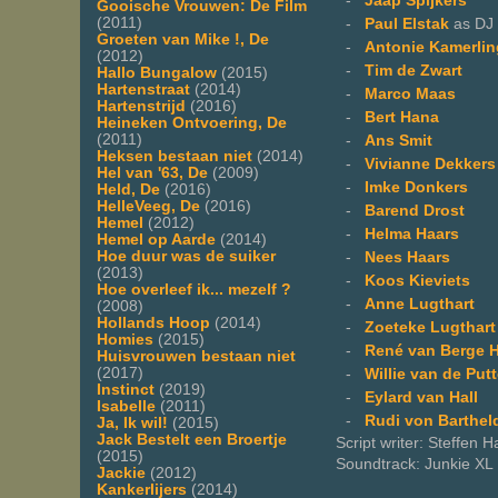
-
Jaap Spijkers
Gooische Vrouwen: De Film
(2011)
-
Paul Elstak
as DJ 
Groeten van Mike !, De
-
Antonie Kamerlin
(2012)
-
Tim de Zwart
Hallo Bungalow
(2015)
Hartenstraat
(2014)
-
Marco Maas
Hartenstrijd
(2016)
-
Bert Hana
Heineken Ontvoering, De
(2011)
-
Ans Smit
Heksen bestaan niet
(2014)
-
Vivianne Dekkers
Hel van '63, De
(2009)
-
Imke Donkers
Held, De
(2016)
HelleVeeg, De
(2016)
-
Barend Drost
Hemel
(2012)
-
Helma Haars
Hemel op Aarde
(2014)
Hoe duur was de suiker
-
Nees Haars
(2013)
-
Koos Kieviets
Hoe overleef ik... mezelf ?
-
Anne Lugthart
(2008)
Hollands Hoop
(2014)
-
Zoeteke Lugthart
Homies
(2015)
-
René van Berge
Huisvrouwen bestaan niet
(2017)
-
Willie van de Put
Instinct
(2019)
-
Eylard van Hall
Isabelle
(2011)
-
Rudi von Barthel
Ja, Ik wil!
(2015)
Jack Bestelt een Broertje
Script writer: Steffen H
(2015)
Soundtrack: Junkie XL
Jackie
(2012)
Kankerlijers
(2014)