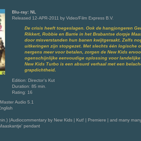
Blu-ray: NL
Released 12-APR-2011 by Video/Film Express B.V.
De crisis heeft toegeslagen. Ook de hangjongeren Ger
Rikkert, Robbie en Barrie in het Brabantse dorpje Maas
door misverstanden hun banen kwijtgeraakt. Zelfs nog
uitkeringen zijn stopgezet. Met slechts één logische 
nergens meer voor betalen, zorgen de New Kids ervoo
ogenschijnlijke eenvoudige oplossing voor landelijke
New Kids Turbo is een absurd verhaal met een belach
grapdichtheid.
Edition: Director's Kut
Duration: 85 min.
Rating: 16
Master Audio 5.1
English
min.) |Audiocommentary by New Kids | Kut! | Premiere | and many many
'Maaskantje' pendant