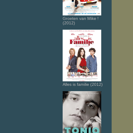
Groeten van Mike !
(2012)
Alles is familie (2012)