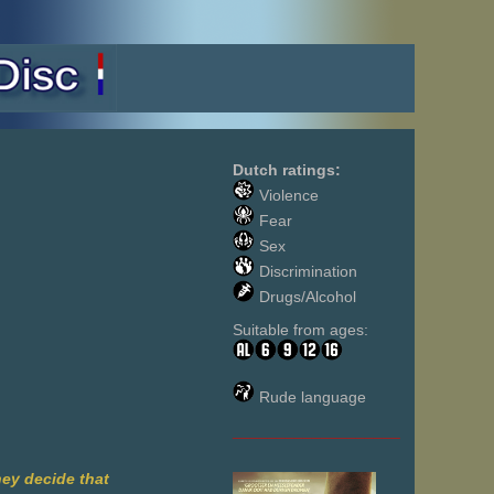
Dutch ratings:
Violence
Fear
Sex
Discrimination
Drugs/Alcohol
Suitable from ages:
Rude language
___________________
hey decide that