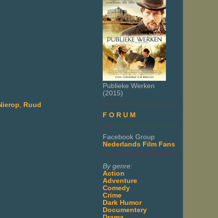
Publieke Werken
(2015)
___________________
Nierop
,
Ruud
F O R U M
___________________
Facebook Group
Nederlands Film Fans
___________________
By genre:
Action
Adventure
Comedy
Crime
Dark Humor
Documentery
Drama