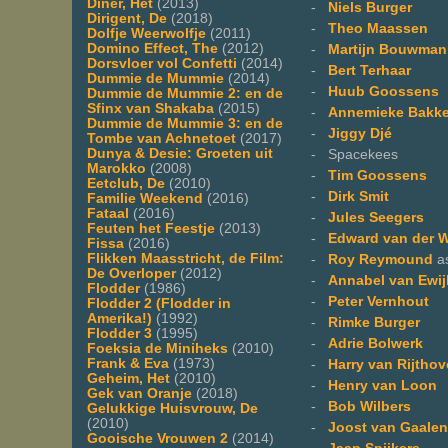
Diner, Het
(2013)
-
Niels Burger
Dirigent, De
(2018)
-
Theo Maassen
Dolfje Weerwolfje
(2011)
Domino Effect, The
(2012)
-
Martijn Bouwman
Dorsvloer vol Confetti
(2014)
-
Bert Terhaar
Dummie de Mummie
(2014)
-
Huub Goossens
Dummie de Mummie 2: en de
Sfinx van Shakaba
(2015)
-
Annemieke Bakk
Dummie de Mummie 3: en de
-
Jiggy Djé
Tombe van Achnetoet
(2017)
Dunya & Desie: Groeten uit
- Spacekees
Marokko
(2008)
-
Tim Goossens
Eetclub, De
(2010)
-
Dirk Smit
Familie Weekend
(2016)
Fataal
(2016)
-
Jules Seegers
Feuten het Feestje
(2013)
-
Edward van der 
Fissa
(2016)
Flikken Maasstricht, de Film:
-
Roy Reymound
a
De Overloper
(2012)
-
Annabel van Ewij
Flodder
(1986)
-
Peter Vernhout
Flodder 2 (Flodder in
Amerika!)
(1992)
-
Rimke Burger
Flodder 3
(1995)
-
Adrie Bolwerk
Foeksia de Miniheks
(2010)
Frank & Eva
(1973)
-
Harry van Rijtho
Geheim, Het
(2010)
-
Henry van Loon
Gek van Oranje
(2018)
-
Bob Wilbers
Gelukkige Huisvrouw, De
(2010)
-
Joost van Gaalen
Gooische Vrouwen 2
(2014)