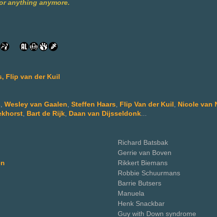
for anything anymore.
, Flip van der Kuil
s
,
Wesley van Gaalen
,
Steffen Haars
,
Flip Van der Kuil
,
Nicole van 
ekhorst
,
Bart de Rijk
,
Daan van Dijsseldonk
...
Richard Batsbak
Gerrie van Boven
en
Rikkert Biemans
Robbie Schuurmans
Barrie Butsers
p
Manuela
n
Henk Snackbar
Guy with Down syndrome