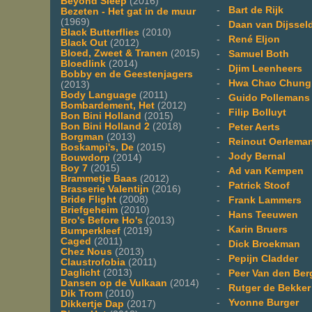
Beyond Sleep
(2016)
-
Bart de Rijk
Bezeten - Het gat in de muur
(1969)
-
Daan van Dijssel
Black Butterflies
(2010)
-
René Eljon
Black Out
(2012)
Bloed, Zweet & Tranen
(2015)
-
Samuel Both
Bloedlink
(2014)
-
Djim Leenheers
Bobby en de Geestenjagers
-
Hwa Chao Chung
(2013)
Body Language
(2011)
-
Guido Pollemans
Bombardement, Het
(2012)
-
Filip Bolluyt
Bon Bini Holland
(2015)
Bon Bini Holland 2
(2018)
-
Peter Aerts
Borgman
(2013)
-
Reinout Oerlema
Boskampi's, De
(2015)
-
Jody Bernal
Bouwdorp
(2014)
Boy 7
(2015)
-
Ad van Kempen
Brammetje Baas
(2012)
-
Patrick Stoof
Brasserie Valentijn
(2016)
Bride Flight
(2008)
-
Frank Lammers
Briefgeheim
(2010)
-
Hans Teeuwen
Bro's Before Ho's
(2013)
-
Karin Bruers
Bumperkleef
(2019)
Caged
(2011)
-
Dick Broekman
Chez Nous
(2013)
-
Pepijn Cladder
Claustrofobia
(2011)
Daglicht
(2013)
-
Peer Van den Ber
Dansen op de Vulkaan
(2014)
-
Rutger de Bekker
Dik Trom
(2010)
-
Yvonne Burger
Dikkertje Dap
(2017)