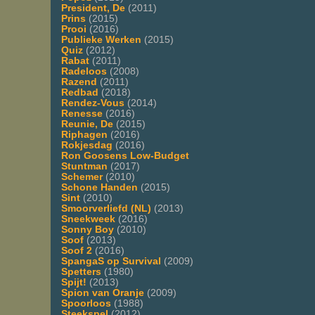
President, De
(2011)
Prins
(2015)
Prooi
(2016)
Publieke Werken
(2015)
Quiz
(2012)
Rabat
(2011)
Radeloos
(2008)
Razend
(2011)
Redbad
(2018)
Rendez-Vous
(2014)
Renesse
(2016)
Reunie, De
(2015)
Riphagen
(2016)
Rokjesdag
(2016)
Ron Goosens Low-Budget
Stuntman
(2017)
Schemer
(2010)
Schone Handen
(2015)
Sint
(2010)
Smoorverliefd (NL)
(2013)
Sneekweek
(2016)
Sonny Boy
(2010)
Soof
(2013)
Soof 2
(2016)
SpangaS op Survival
(2009)
Spetters
(1980)
Spijt!
(2013)
Spion van Oranje
(2009)
Spoorloos
(1988)
Steekspel
(2012)