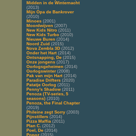
Midden in de Winternacht
(2013)
Mijn Opa de Bankrover
(2010)
Minoes
(2001)
Moordwijven
(2007)
New Kids Nitro
(2011)
New Kids Turbo
(2010)
Nieuwe Buren
(2014)
Noord Zuid
(2015)
Nova Zembla 3D
(2012)
Onder het Hart
(2014)
Ontsnapping, De
(2015)
Onze jongens
(2017)
Oorlogsgeheimen
(2014)
Oorlogswinter
(2008)
Pak van mijn Hart
(2014)
Paradise Drifters
(2020)
Patatje Oorlog
(2011)
Penny's Shadow
(2011)
Penoza (TV-series, 5
seasons)
(2010)
Penoza, the Final Chapter
(2019)
Phileine zegt Sorry
(2003)
Pijnstillers
(2014)
Pizza Maffia
(2011)
Plan C.
(2012)
Poel, De
(2014)
Popoz
(2015)