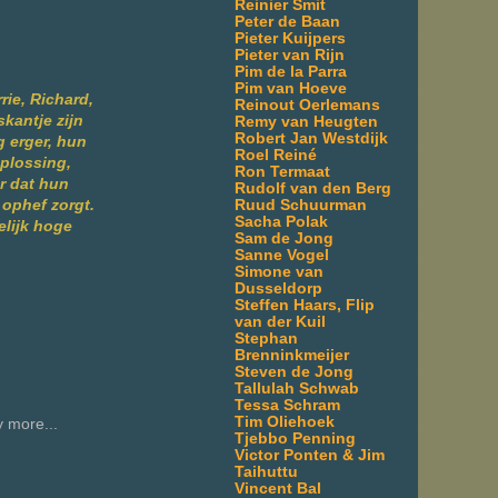
Reinier Smit
Peter de Baan
Pieter Kuijpers
Pieter van Rijn
Pim de la Parra
Pim van Hoeve
rie, Richard,
Reinout Oerlemans
kantje zijn
Remy van Heugten
Robert Jan Westdijk
 erger, hun
Roel Reiné
oplossing,
Ron Termaat
r dat hun
Rudolf van den Berg
Ruud Schuurman
 ophef zorgt.
Sacha Polak
elijk hoge
Sam de Jong
Sanne Vogel
Simone van
Dusseldorp
Steffen Haars, Flip
van der Kuil
Stephan
Brenninkmeijer
Steven de Jong
Tallulah Schwab
Tessa Schram
Tim Oliehoek
 more...
Tjebbo Penning
Victor Ponten & Jim
Taihuttu
Vincent Bal