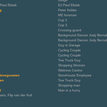
Judge
Paul Elstak
DJ Paul Elstak
g
Peter Kelder
ME foreman
Cop 2
Cop 3
Crossing guard
Background Dancer Jody Bernal
Background Dancer Jody Bernal
Guy in Garage
Cycling Couple
Cycling Couple
Tow Truck Guy
Shopping Woman
Waitress Casino
 Henegouwen
Storehouse Employee
ten
Tow Truck Guy
Shopping man
d
Man in a hurry
aars, Flip van der Kuil