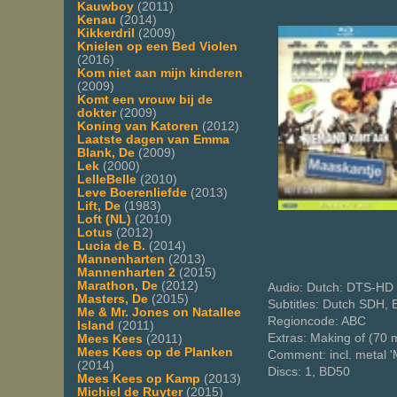
Kauwboy
(2011)
Kenau
(2014)
Kikkerdril
(2009)
Knielen op een Bed Violen
(2016)
Kom niet aan mijn kinderen
(2009)
Komt een vrouw bij de
dokter
(2009)
Koning van Katoren
(2012)
Laatste dagen van Emma
Blank, De
(2009)
Lek
(2000)
LelleBelle
(2010)
Leve Boerenliefde
(2013)
Lift, De
(1983)
Loft (NL)
(2010)
Lotus
(2012)
Lucia de B.
(2014)
Mannenharten
(2013)
Mannenharten 2
(2015)
Marathon, De
(2012)
Audio: Dutch: DTS-HD 
Masters, De
(2015)
Subtitles: Dutch SDH, 
Me & Mr. Jones on Natallee
Regioncode: ABC
Island
(2011)
Extras: Making of (70 
Mees Kees
(2011)
Mees Kees op de Planken
Comment: incl. metal 
(2014)
Discs: 1, BD50
Mees Kees op Kamp
(2013)
Michiel de Ruyter
(2015)