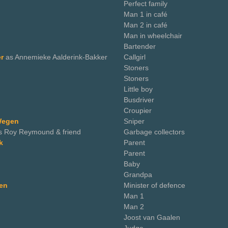
Perfect family
Man 1 in café
Man 2 in café
Man in wheelchair
Bartender
er
as Annemieke Aalderink-Bakker
Callgirl
Stoners
Stoners
Little boy
Busdriver
Croupier
Wegen
Sniper
s Roy Reymound & friend
Garbage collectors
k
Parent
Parent
Baby
Grandpa
ven
Minister of defence
Man 1
Man 2
Joost van Gaalen