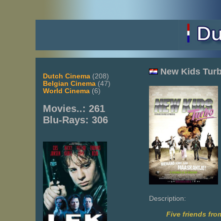
New Kids Tur
Dutch Cinema
(208)
Belgian Cinema
(47)
World Cinema
(6)
Movies..: 261
Blu-Rays: 306
Description:
Five friends fro