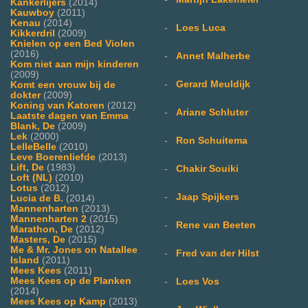
Kankerlijers
(2014)
Kauwboy
(2011)
Kenau
(2014)
-
Loes Luca
Kikkerdril
(2009)
Knielen op een Bed Violen
(2016)
-
Annet Malherbe
Kom niet aan mijn kinderen
(2009)
-
Gerard Meuldijk
Komt een vrouw bij de
dokter
(2009)
Koning van Katoren
(2012)
-
Ariane Schluter
Laatste dagen van Emma
Blank, De
(2009)
Lek
(2000)
-
Ron Schuitema
LelleBelle
(2010)
Leve Boerenliefde
(2013)
Lift, De
(1983)
-
Chakir Souiki
Loft (NL)
(2010)
Lotus
(2012)
-
Jaap Spijkers
Lucia de B.
(2014)
Mannenharten
(2013)
Mannenharten 2
(2015)
-
Rene van Beeten
Marathon, De
(2012)
Masters, De
(2015)
Me & Mr. Jones on Natallee
-
Fred van der Hilst
Island
(2011)
Mees Kees
(2011)
Mees Kees op de Planken
-
Loes Vos
(2014)
Mees Kees op Kamp
(2013)