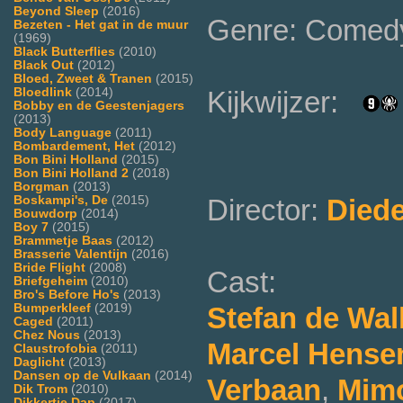
Beyond Sleep
(2016)
Genre: Comed
Bezeten - Het gat in de muur
(1969)
Black Butterflies
(2010)
Black Out
(2012)
Bloed, Zweet & Tranen
(2015)
Kijkwijzer:
Bloedlink
(2014)
Bobby en de Geestenjagers
(2013)
Body Language
(2011)
Bombardement, Het
(2012)
Bon Bini Holland
(2015)
Bon Bini Holland 2
(2018)
Borgman
(2013)
Director:
Diede
Boskampi's, De
(2015)
Bouwdorp
(2014)
Boy 7
(2015)
Brammetje Baas
(2012)
Brasserie Valentijn
(2016)
Bride Flight
(2008)
Cast:
Briefgeheim
(2010)
Bro's Before Ho's
(2013)
Stefan de Wal
Bumperkleef
(2019)
Caged
(2011)
Chez Nous
(2013)
Marcel Hens
Claustrofobia
(2011)
Daglicht
(2013)
Dansen op de Vulkaan
(2014)
Verbaan
,
Mim
Dik Trom
(2010)
Dikkertje Dap
(2017)