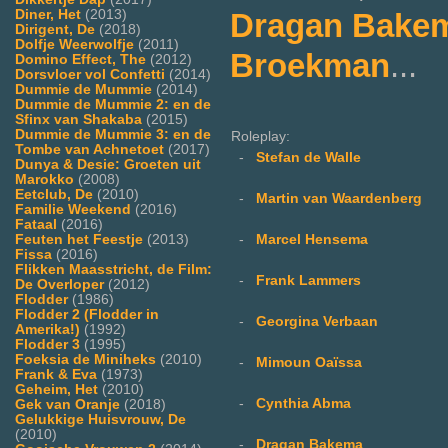
Dragan Bake
Diner, Het
(2013)
Dirigent, De
(2018)
Dolfje Weerwolfje
(2011)
Broekman
...
Domino Effect, The
(2012)
Dorsvloer vol Confetti
(2014)
Dummie de Mummie
(2014)
Dummie de Mummie 2: en de
Sfinx van Shakaba
(2015)
Dummie de Mummie 3: en de
Roleplay:
Tombe van Achnetoet
(2017)
-
Stefan de Walle
Dunya & Desie: Groeten uit
Marokko
(2008)
Eetclub, De
(2010)
-
Martin van Waardenberg
Familie Weekend
(2016)
Fataal
(2016)
-
Marcel Hensema
Feuten het Feestje
(2013)
Fissa
(2016)
Flikken Maasstricht, de Film:
-
Frank Lammers
De Overloper
(2012)
Flodder
(1986)
Flodder 2 (Flodder in
-
Georgina Verbaan
Amerika!)
(1992)
Flodder 3
(1995)
Foeksia de Miniheks
(2010)
-
Mimoun Oaïssa
Frank & Eva
(1973)
Geheim, Het
(2010)
-
Cynthia Abma
Gek van Oranje
(2018)
Gelukkige Huisvrouw, De
(2010)
-
Dragan Bakema