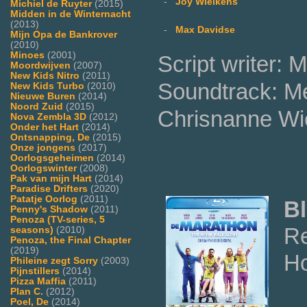
-
Joy Wielkens
Michiel de Ruyter
(2015)
Midden in de Winternacht
(2013)
-
Max Davidse
Mijn Opa de Bankrover
(2010)
Minoes
(2001)
Script writer:
Moordwijven
(2007)
New Kids Nitro
(2011)
Soundtrack: Me
New Kids Turbo
(2010)
Nieuwe Buren
(2014)
Noord Zuid
(2015)
Chrisnanne Wi
Nova Zembla 3D
(2012)
Onder het Hart
(2014)
Ontsnapping, De
(2015)
Onze jongens
(2017)
Oorlogsgeheimen
(2014)
Oorlogswinter
(2008)
Pak van mijn Hart
(2014)
Paradise Drifters
(2020)
Patatje Oorlog
(2011)
Bl
Penny's Shadow
(2011)
Penoza (TV-series, 5
R
seasons)
(2010)
Penoza, the Final Chapter
(2019)
Ho
Phileine zegt Sorry
(2003)
Pijnstillers
(2014)
Pizza Maffia
(2011)
Plan C.
(2012)
Poel, De
(2014)