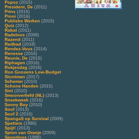
Popoz
(2015)
President, De
(2011)
Prins
(2015)
Prooi
(2016)
Publieke Werken
(2015)
Quiz
(2012)
Rabat
(2011)
Radeloos
(2008)
Razend
(2011)
Redbad
(2018)
Rendez-Vous
(2014)
Renesse
(2016)
Reunie, De
(2015)
Riphagen
(2016)
Rokjesdag
(2016)
Ron Goosens Low-Budget
Stuntman
(2017)
Schemer
(2010)
Schone Handen
(2015)
Sint
(2010)
Smoorverliefd (NL)
(2013)
Sneekweek
(2016)
Sonny Boy
(2010)
Soof
(2013)
Soof 2
(2016)
SpangaS op Survival
(2009)
Spetters
(1980)
Spijt!
(2013)
Spion van Oranje
(2009)
Spoorloos
(1988)