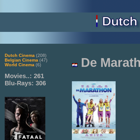
Dutch Cinema
(208)
De
Marat
Belgian Cinema
(47)
World Cinema
(6)
Movies..: 261
Blu-Rays: 306