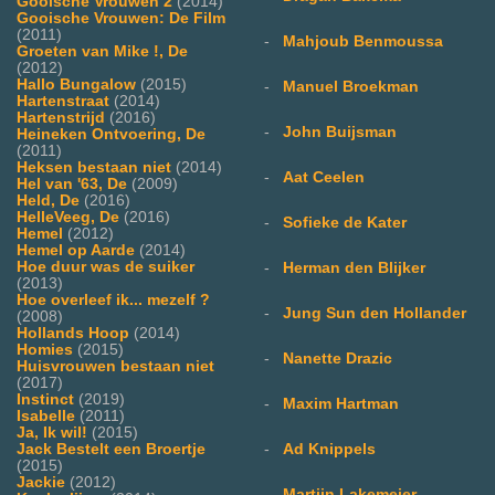
Gooische Vrouwen 2
(2014)
Gooische Vrouwen: De Film
(2011)
-
Mahjoub Benmoussa
Groeten van Mike !, De
(2012)
Hallo Bungalow
(2015)
-
Manuel Broekman
Hartenstraat
(2014)
Hartenstrijd
(2016)
-
John Buijsman
Heineken Ontvoering, De
(2011)
Heksen bestaan niet
(2014)
-
Aat Ceelen
Hel van '63, De
(2009)
Held, De
(2016)
HelleVeeg, De
(2016)
-
Sofieke de Kater
Hemel
(2012)
Hemel op Aarde
(2014)
Hoe duur was de suiker
-
Herman den Blijker
(2013)
Hoe overleef ik... mezelf ?
-
Jung Sun den Hollander
(2008)
Hollands Hoop
(2014)
Homies
(2015)
-
Nanette Drazic
Huisvrouwen bestaan niet
(2017)
Instinct
(2019)
-
Maxim Hartman
Isabelle
(2011)
Ja, Ik wil!
(2015)
-
Ad Knippels
Jack Bestelt een Broertje
(2015)
Jackie
(2012)
-
Martijn Lakemeier