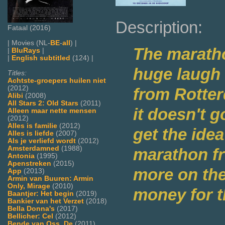
Description:
Fataal (2016)
| Movies (NL-
BE
-
all
) |
The maratho
|
BluRays
|
|
English subtitled
(124) |
huge laugh 
Titles:
Achtste-groepers huilen niet
(2012)
from Rotter
Alibi
(2008)
All Stars 2: Old Stars
(2011)
it doesn't g
Alleen maar nette mensen
(2012)
Alles is familie
(2012)
get the ide
Alles is liefde
(2007)
Als je verliefd wordt
(2012)
Amsterdamned
(1988)
marathon fr
Antonia
(1995)
Apenstreken
(2015)
more on the
App
(2013)
Armin van Buuren: Armin
Only, Mirage
(2010)
money for t
Baantjer: Het begin
(2019)
Bankier van het Verzet
(2018)
Bella Donna's
(2017)
Bellicher: Cel
(2012)
Bende van Oss, De
(2011)