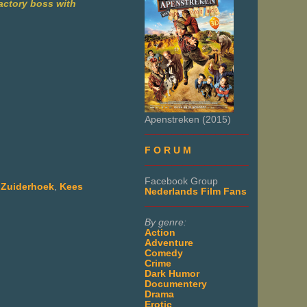
factory boss with
Apenstreken (2015)
___________________
F O R U M
___________________
Facebook Group
 Zuiderhoek
,
Kees
Nederlands Film Fans
___________________
By genre:
Action
Adventure
Comedy
Crime
Dark Humor
Documentery
Drama
Erotic