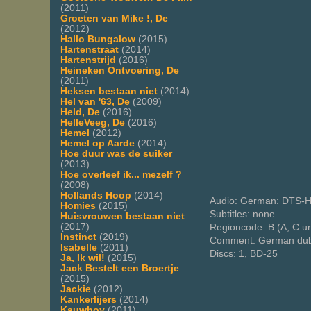
(2011)
Groeten van Mike !, De
(2012)
Hallo Bungalow
(2015)
Hartenstraat
(2014)
Hartenstrijd
(2016)
Heineken Ontvoering, De
(2011)
Heksen bestaan niet
(2014)
Hel van '63, De
(2009)
Held, De
(2016)
HelleVeeg, De
(2016)
Hemel
(2012)
Hemel op Aarde
(2014)
Hoe duur was de suiker
(2013)
Hoe overleef ik... mezelf ?
(2008)
Hollands Hoop
(2014)
Audio: German: DTS-H
Homies
(2015)
Subtitles: none
Huisvrouwen bestaan niet
(2017)
Regioncode: B (A, C u
Instinct
(2019)
Comment: German dub
Isabelle
(2011)
Discs: 1, BD-25
Ja, Ik wil!
(2015)
Jack Bestelt een Broertje
(2015)
Jackie
(2012)
Kankerlijers
(2014)
Kauwboy
(2011)