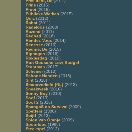
President, De
(2011)
Prins
(2015)
Prooi
(2016)
Publieke Werken
(2015)
Quiz
(2012)
Rabat
(2011)
Radeloos
(2008)
Razend
(2011)
Redbad
(2018)
Rendez-Vous
(2014)
Renesse
(2016)
Reunie, De
(2015)
Riphagen
(2016)
Rokjesdag
(2016)
Ron Goosens Low-Budget
Stuntman
(2017)
Schemer
(2010)
Schone Handen
(2015)
Sint
(2010)
Smoorverliefd (NL)
(2013)
Sneekweek
(2016)
Sonny Boy
(2010)
Soof
(2013)
Soof 2
(2016)
SpangaS op Survival
(2009)
Spetters
(1980)
Spijt!
(2013)
Spion van Oranje
(2009)
Spoorloos
(1988)
Steekspel
(2012)