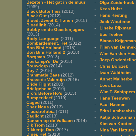
Bezeten - Het gat in de muur
-
Olga Zuiderhoek
(1969)
-
Kees Hulst
Black Butterflies
(2010)
-
Hans Kesting
Black Out
(2012)
Bloed, Zweet & Tranen
(2015)
-
Jack Wouterse
Bloedlink
(2014)
-
Lineke Rijxman
Bobby en de Geestenjagers
(2013)
-
Bas Teeken
Body Language
(2011)
-
Bianca Krijgsman
Bombardement, Het
(2012)
-
Plien van Benne
Bon Bini Holland
(2015)
Bon Bini Holland 2
(2018)
-
Wim Van den Heu
Borgman
(2013)
-
Joep Onderdelin
Boskampi's, De
(2015)
Bouwdorp
(2014)
-
Chris Bolczek
Boy 7
(2015)
-
Iwan Waldheim
Brammetje Baas
(2012)
-
Annet Malherbe
Brasserie Valentijn
(2016)
Bride Flight
(2008)
-
Loes Luca
Briefgeheim
(2010)
-
Wim T. Schippers
Bro's Before Ho's
(2013)
Bumperkleef
(2019)
-
Hans Teeuwen
Caged
(2011)
-
Paul Haenen
Chez Nous
(2013)
-
Frits Lambrechts
Claustrofobia
(2011)
Daglicht
(2013)
-
Katja Schuurman
Dansen op de Vulkaan
(2014)
-
Kim van Kooten
Dik Trom
(2010)
Dikkertje Dap
(2017)
-
Nina Van Hattum
Diner, Het
(2013)