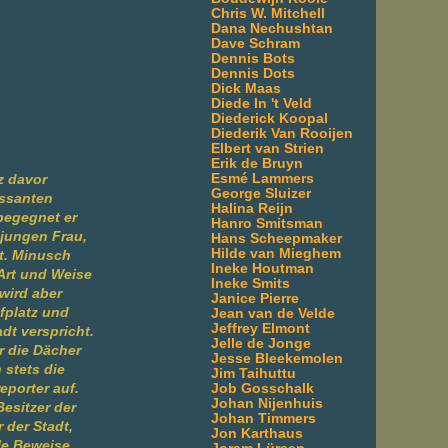
Chris W. Mitchell
Dana Nechushtan
Dave Schram
Dennis Bots
Dennis Dots
Dick Maas
Diede In 't Veld
Diederick Koopal
Diederik Van Rooijen
Elbert van Strien
Erik de Bruyn
Esmé Lammers
z davor
George Sluizer
essanten
Halina Reijn
 begegnet er
Hanro Smitsman
jungen Frau,
Hans Scheepmaker
Hilde van Mieghem
t. Minusch
Ineke Houtman
 Art und Weise
Ineke Smits
wird aber
Janice Pierre
fplatz und
Jean van de Velde
Jeffrey Elmont
dt verspricht.
Jelle de Jonge
r die Dächer
Jesse Bleekemolen
 stets die
Jim Taihuttu
Job Gosschalk
eporter auf.
Johan Nijenhuis
Besitzer der
Johan Timmers
 der Stadt,
Jon Karthaus
le Beweise