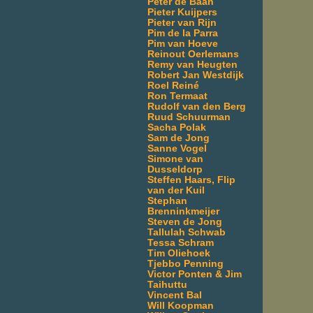
Peter de Baan
Pieter Kuijpers
Pieter van Rijn
Pim de la Parra
Pim van Hoeve
Reinout Oerlemans
Remy van Heugten
Robert Jan Westdijk
Roel Reiné
Ron Termaat
Rudolf van den Berg
Ruud Schuurman
Sacha Polak
Sam de Jong
Sanne Vogel
Simone van
Dusseldorp
Steffen Haars, Flip
van der Kuil
Stephan
Brenninkmeijer
Steven de Jong
Tallulah Schwab
Tessa Schram
Tim Oliehoek
Tjebbo Penning
Victor Ponten & Jim
Taihuttu
Vincent Bal
Will Koopman