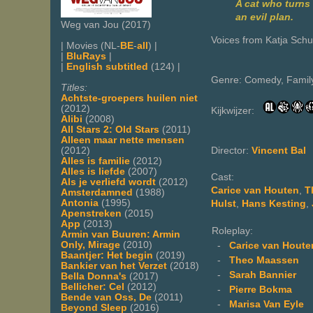
A cat who turns 
an evil plan.
Weg van Jou (2017)
Voices from Katja Sch
| Movies (NL-
BE
-
all
) |
|
BluRays
|
|
English subtitled
(124) |
Genre: Comedy, Family
Titles:
Achtste-groepers huilen niet
(2012)
Kijkwijzer:
Alibi
(2008)
All Stars 2: Old Stars
(2011)
Alleen maar nette mensen
(2012)
Director:
Vincent Bal
Alles is familie
(2012)
Alles is liefde
(2007)
Cast:
Als je verliefd wordt
(2012)
Carice van Houten
,
T
Amsterdamned
(1988)
Antonia
(1995)
Hulst
,
Hans Kesting
,
Apenstreken
(2015)
App
(2013)
Roleplay:
Armin van Buuren: Armin
Only, Mirage
(2010)
-
Carice van Houte
Baantjer: Het begin
(2019)
-
Theo Maassen
Bankier van het Verzet
(2018)
-
Sarah Bannier
Bella Donna's
(2017)
Bellicher: Cel
(2012)
-
Pierre Bokma
Bende van Oss, De
(2011)
-
Marisa Van Eyle
Beyond Sleep
(2016)