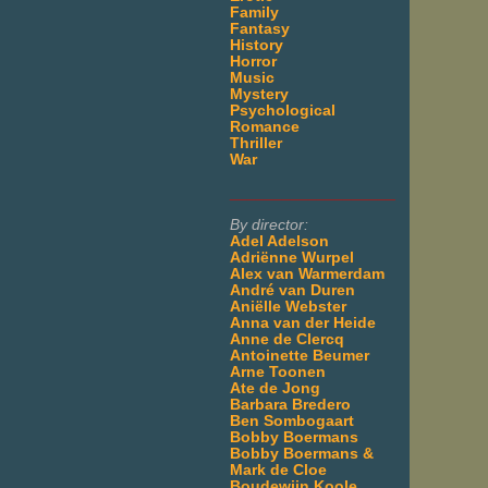
Family
Fantasy
History
Horror
Music
Mystery
Psychological
Romance
Thriller
War
___________________
By director:
Adel Adelson
Adriënne Wurpel
Alex van Warmerdam
André van Duren
Aniëlle Webster
Anna van der Heide
Anne de Clercq
Antoinette Beumer
Arne Toonen
Ate de Jong
Barbara Bredero
Ben Sombogaart
Bobby Boermans
Bobby Boermans &
Mark de Cloe
Boudewijn Koole