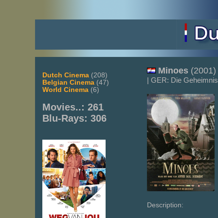
Minoes
(2001)
Dutch Cinema
(208)
| GER: Die Geheimnis
Belgian Cinema
(47)
World Cinema
(6)
Movies..: 261
Blu-Rays: 306
Description: