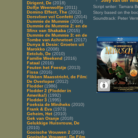
-
Joey van der Vel
Dirigent, De
(2018)
Script writer: Tamara 
Dolfje Weerwolfje
(2011)
Domino Effect, The
(2012)
Story based on the bo
Dorsvloer vol Confetti
(2014)
Soundtrack: Peter Ver
Dummie de Mummie
(2014)
Dummie de Mummie 2: en de
Sfinx van Shakaba
(2015)
Dummie de Mummie 3: en de
Tombe van Achnetoet
(2017)
Dunya & Desie: Groeten uit
Marokko
(2008)
Eetclub, De
(2010)
Familie Weekend
(2016)
Fataal
(2016)
Feuten het Feestje
(2013)
Fissa
(2016)
Flikken Maasstricht, de Film:
De Overloper
(2012)
Flodder
(1986)
Flodder 2 (Flodder in
Amerika!)
(1992)
Flodder 3
(1995)
Foeksia de Miniheks
(2010)
Frank & Eva
(1973)
Geheim, Het
(2010)
Gek van Oranje
(2018)
Gelukkige Huisvrouw, De
(2010)
Gooische Vrouwen 2
(2014)
Gooische Vrouwen: De Film