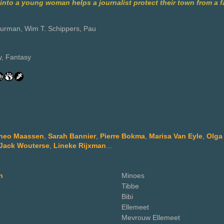
into a young woman helps a journalist protect their town from a 
uurman, Wim T. Schippers, Pau
, Fantasy
heo Maassen
,
Sarah Bannier
,
Pierre Bokma
,
Marisa Van Eyle
,
Olga
Jack Wouterse
,
Lineke Rijxman
...
n
Minoes
Tibbe
Bibi
Ellemeet
Mevrouw Ellemeet