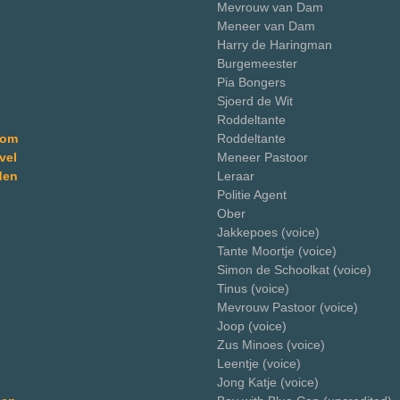
Mevrouw van Dam
Meneer van Dam
Harry de Haringman
Burgemeester
Pia Bongers
Sjoerd de Wit
Roddeltante
kom
Roddeltante
vel
Meneer Pastoor
den
Leraar
Politie Agent
Ober
Jakkepoes (voice)
Tante Moortje (voice)
Simon de Schoolkat (voice)
Tinus (voice)
Mevrouw Pastoor (voice)
Joop (voice)
Zus Minoes (voice)
Leentje (voice)
Jong Katje (voice)