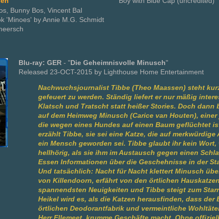
den
Boy with Blue Cap (uncredited)
Bos, Bunny Bos, Vincent Bal
ok 'Minoes' by Annie M.G. Schmidt
meersch
Blu-ray: GER
- "
Die Geheimnisvolle Minusch
"
Released 23-OCT-2015 by Lighthouse Home Entertainment
Nachwuchsjournalist Tibbe (Theo Maassen) steht kur
gefeuert zu werden. Ständig liefert er nur mäßig inter
Klatsch und Tratscht statt heißer Stories. Doch dann
auf dem Heimweg Minusch (Carice van Houten), einer 
die wegen eines Hundes auf einen Baum geflüchtet is
erzählt Tibbe, sie sei eine Katze, die auf merkwürdige
ein Mensch geworden sei. Tibbe glaubt ihr kein Wort, 
hellhörig, als sie ihm im Austausch gegen einen Schla
Essen Informationen über die Geschehnisse in der Sta
Und tatsächlich: Nacht für Nacht klettert Minusch übe
von Killendoorn, erfährt von den örtlichen Hauskatzen
spannendsten Neuigkeiten und Tibbe steigt zum Starr
Heikel wird es, als die Katzen herausfinden, dass der 
örtlichen Deodorantfabrik und vermeintliche Wohltäter
Herr Ellemeet, krumme Geschäfte macht. Ohne offiziel