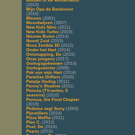
Midden in de Winternacht
(2013)
Mijn Opa de Bankrover
(2010)
Minoes
(2001)
Moordwijven
(2007)
New Kids Nitro
(2011)
New Kids Turbo
(2010)
Nieuwe Buren
(2014)
Noord Zuid
(2015)
Nova Zembla 3D
(2012)
Onder het Hart
(2014)
Ontsnapping, De
(2015)
Onze jongens
(2017)
Oorlogsgeheimen
(2014)
Oorlogswinter
(2008)
Pak van mijn Hart
(2014)
Paradise Drifters
(2020)
Patatje Oorlog
(2011)
Penny's Shadow
(2011)
Penoza (TV-series, 5
seasons)
(2010)
Penoza, the Final Chapter
(2019)
Phileine zegt Sorry
(2003)
Pijnstillers
(2014)
Pizza Maffia
(2011)
Plan C.
(2012)
Poel, De
(2014)
Popoz
(2015)