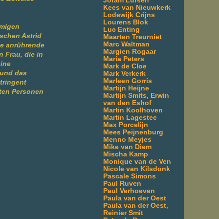
Joram Lürsen
Kees van Nieuwkerk
Lodewijk Crijns
Lourens Blok
amigen
Luc Enting
schen Astrid
Maarten Treurniet
Marc Waltman
ne anrührende
Margien Rogaar
 Frau, die in
Maria Peters
eine
Mark de Cloe
 und das
Mark Verkerk
Marleen Gorris
tringent
Martijn Heijne
eten Personen
Martijn Smits, Erwin
van den Eshof
Martin Koolhoven
Martin Lagestee
Max Porcelijn
Mees Peijnenburg
Menno Meyjes
Mike van Diem
Mischa Kamp
Monique van de Ven
Nicole van Kilsdonk
Pascale Simons
Paul Ruven
Paul Verhoeven
Paula van der Oest
Paula van der Oest,
Reinier Smit