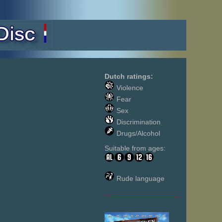
Dutch ratings:
Violence
Fear
Sex
Discrimination
Drugs/Alcohol
Suitable from ages:
Rude language
___________________