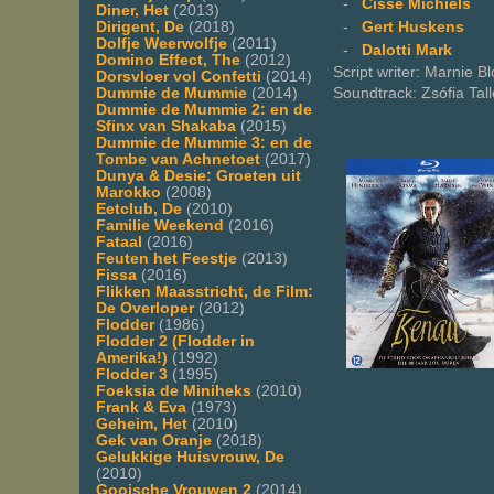
-
Cisse Michiels
Diner, Het
(2013)
-
Gert Huskens
Dirigent, De
(2018)
Dolfje Weerwolfje
(2011)
-
Dalotti Mark
Domino Effect, The
(2012)
Script writer: Marnie B
Dorsvloer vol Confetti
(2014)
Soundtrack: Zsófia Tall
Dummie de Mummie
(2014)
Dummie de Mummie 2: en de
Sfinx van Shakaba
(2015)
Dummie de Mummie 3: en de
Tombe van Achnetoet
(2017)
Dunya & Desie: Groeten uit
Marokko
(2008)
Eetclub, De
(2010)
Familie Weekend
(2016)
Fataal
(2016)
Feuten het Feestje
(2013)
Fissa
(2016)
Flikken Maasstricht, de Film:
De Overloper
(2012)
Flodder
(1986)
Flodder 2 (Flodder in
Amerika!)
(1992)
Flodder 3
(1995)
Foeksia de Miniheks
(2010)
Frank & Eva
(1973)
Geheim, Het
(2010)
Gek van Oranje
(2018)
Gelukkige Huisvrouw, De
(2010)
Gooische Vrouwen 2
(2014)