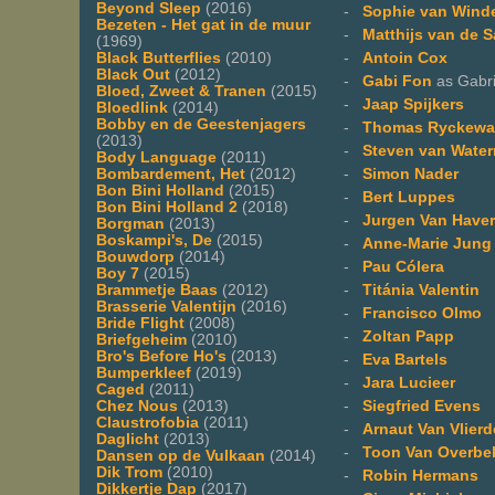
Beyond Sleep
(2016)
-
Sophie van Wind
Bezeten - Het gat in de muur
-
Matthijs van de 
(1969)
-
Antoin Cox
Black Butterflies
(2010)
Black Out
(2012)
-
Gabi Fon
as Gabri
Bloed, Zweet & Tranen
(2015)
-
Jaap Spijkers
Bloedlink
(2014)
Bobby en de Geestenjagers
-
Thomas Ryckewa
(2013)
-
Steven van Wate
Body Language
(2011)
-
Simon Nader
Bombardement, Het
(2012)
Bon Bini Holland
(2015)
-
Bert Luppes
Bon Bini Holland 2
(2018)
-
Jurgen Van Haver
Borgman
(2013)
Boskampi's, De
(2015)
-
Anne-Marie Jung
Bouwdorp
(2014)
-
Pau Cólera
Boy 7
(2015)
-
Titánia Valentin
Brammetje Baas
(2012)
Brasserie Valentijn
(2016)
-
Francisco Olmo
Bride Flight
(2008)
-
Zoltan Papp
Briefgeheim
(2010)
Bro's Before Ho's
(2013)
-
Eva Bartels
Bumperkleef
(2019)
-
Jara Lucieer
Caged
(2011)
-
Siegfried Evens
Chez Nous
(2013)
Claustrofobia
(2011)
-
Arnaut Van Vlier
Daglicht
(2013)
-
Toon Van Overbe
Dansen op de Vulkaan
(2014)
Dik Trom
(2010)
-
Robin Hermans
Dikkertje Dap
(2017)