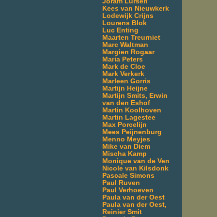
Joram Lürsen
Kees van Nieuwkerk
Lodewijk Crijns
Lourens Blok
Luc Enting
Maarten Treurniet
Marc Waltman
Margien Rogaar
Maria Peters
Mark de Cloe
Mark Verkerk
Marleen Gorris
Martijn Heijne
Martijn Smits, Erwin
van den Eshof
Martin Koolhoven
Martin Lagestee
Max Porcelijn
Mees Peijnenburg
Menno Meyjes
Mike van Diem
Mischa Kamp
Monique van de Ven
Nicole van Kilsdonk
Pascale Simons
Paul Ruven
Paul Verhoeven
Paula van der Oest
Paula van der Oest,
Reinier Smit