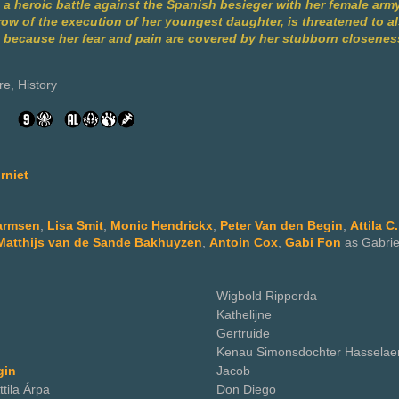
 a heroic battle against the Spanish besieger with her female arm
ow of the execution of her youngest daughter, is threatened to al
, because her fear and pain are covered by her stubborn closenes
re, History
rniet
Harmsen
,
Lisa Smit
,
Monic Hendrickx
,
Peter Van den Begin
,
Attila C
Matthijs van de Sande Bakhuyzen
,
Antoin Cox
,
Gabi Fon
as Gabrie
Wigbold Ripperda
Kathelijne
Gertruide
Kenau Simonsdochter Hasselae
gin
Jacob
ttila Árpa
Don Diego