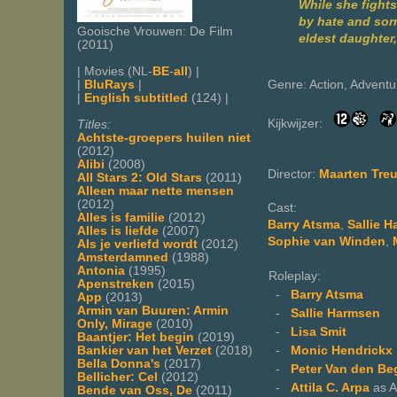
While she fights
by hate and sorr
Gooische Vrouwen: De Film
eldest daughter
(2011)
| Movies (NL-
BE
-
all
) |
Genre: Action, Adventu
|
BluRays
|
|
English subtitled
(124) |
Kijkwijzer:
Titles:
Achtste-groepers huilen niet
(2012)
Alibi
(2008)
Director:
Maarten Treu
All Stars 2: Old Stars
(2011)
Alleen maar nette mensen
(2012)
Cast:
Alles is familie
(2012)
Barry Atsma
,
Sallie 
Alles is liefde
(2007)
Sophie van Winden
,
Als je verliefd wordt
(2012)
Amsterdamned
(1988)
Antonia
(1995)
Roleplay:
Apenstreken
(2015)
-
Barry Atsma
App
(2013)
Armin van Buuren: Armin
-
Sallie Harmsen
Only, Mirage
(2010)
-
Lisa Smit
Baantjer: Het begin
(2019)
-
Monic Hendrickx
Bankier van het Verzet
(2018)
Bella Donna's
(2017)
-
Peter Van den Be
Bellicher: Cel
(2012)
-
Attila C. Arpa
as A
Bende van Oss, De
(2011)