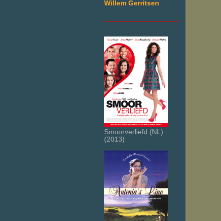
Willem Gerritsen
___________________
Smoorverliefd (NL)
(2013)