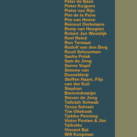
Peter de Baan
Pieter Kuijpers
Pieter van Rijn
Pim de la Parra
Pim van Hoeve
Reinout Oerlemans
Remy van Heugten
Robert Jan Westdijk
Roel Reiné
Ron Termaat
Rudolf van den Berg
Ruud Schuurman
Sacha Polak
Sam de Jong
Sanne Vogel
Simone van
Dusseldorp
Steffen Haars, Flip
van der Kuil
Stephan
Brenninkmeijer
Steven de Jong
Tallulah Schwab
Tessa Schram
Tim Oliehoek
Tjebbo Penning
Victor Ponten & Jim
Taihuttu
Vincent Bal
Will Koopman