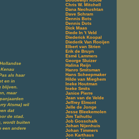
Boudewijn Koole
Chris W. Mitchell
Dana Nechushtan
Dave Schram
Dennis Bots
Dennis Dots
Dick Maas
Diede In 't Veld
Diederick Koopal
Diederik Van Rooijen
Elbert van Strien
Erik de Bruyn
Esmé Lammers
George Sluizer
 Hollandse
Halina Reijn
e Kenau
Hanro Smitsman
Hans Scheepmaker
Pas als haar
Hilde van Mieghem
et en in
Ineke Houtman
 blijven.
Ineke Smits
en, maar
Janice Pierre
Jean van de Velde
Spanjaarden
Jeffrey Elmont
rry Atsma) wil
Jelle de Jonge
nen dat
Jesse Bleekemolen
Jim Taihuttu
or de stad.
Job Gosschalk
, wordt buiten
Johan Nijenhuis
e een andere
Johan Timmers
Jon Karthaus