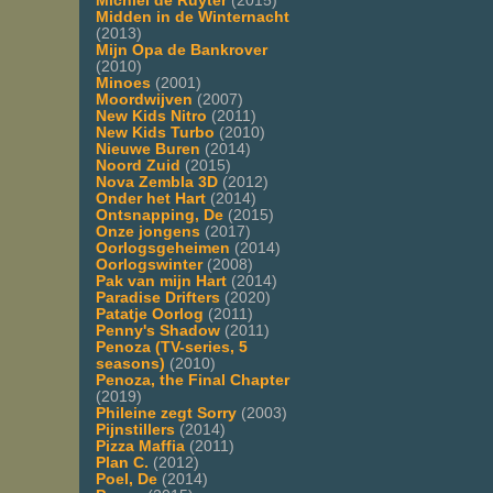
Michiel de Ruyter
(2015)
Midden in de Winternacht
(2013)
Mijn Opa de Bankrover
(2010)
Minoes
(2001)
Moordwijven
(2007)
New Kids Nitro
(2011)
New Kids Turbo
(2010)
Nieuwe Buren
(2014)
Noord Zuid
(2015)
Nova Zembla 3D
(2012)
Onder het Hart
(2014)
Ontsnapping, De
(2015)
Onze jongens
(2017)
Oorlogsgeheimen
(2014)
Oorlogswinter
(2008)
Pak van mijn Hart
(2014)
Paradise Drifters
(2020)
Patatje Oorlog
(2011)
Penny's Shadow
(2011)
Penoza (TV-series, 5
seasons)
(2010)
Penoza, the Final Chapter
(2019)
Phileine zegt Sorry
(2003)
Pijnstillers
(2014)
Pizza Maffia
(2011)
Plan C.
(2012)
Poel, De
(2014)