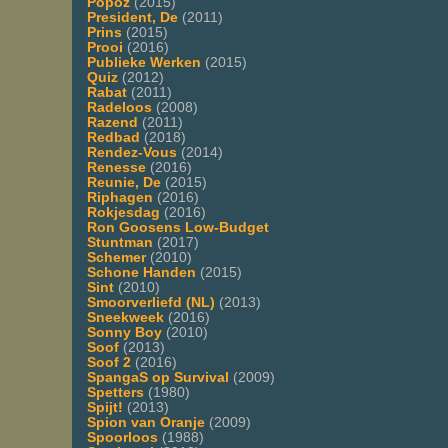
Popoz
(2015)
President, De
(2011)
Prins
(2015)
Prooi
(2016)
Publieke Werken
(2015)
Quiz
(2012)
Rabat
(2011)
Radeloos
(2008)
Razend
(2011)
Redbad
(2018)
Rendez-Vous
(2014)
Renesse
(2016)
Reunie, De
(2015)
Riphagen
(2016)
Rokjesdag
(2016)
Ron Goosens Low-Budget
Stuntman
(2017)
Schemer
(2010)
Schone Handen
(2015)
Sint
(2010)
Smoorverliefd (NL)
(2013)
Sneekweek
(2016)
Sonny Boy
(2010)
Soof
(2013)
Soof 2
(2016)
SpangaS op Survival
(2009)
Spetters
(1980)
Spijt!
(2013)
Spion van Oranje
(2009)
Spoorloos
(1988)