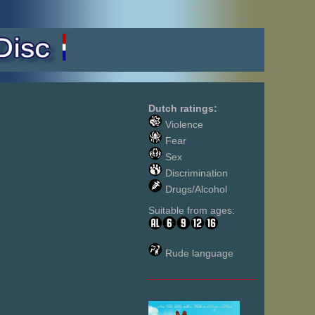
Dutch ratings:
Violence
Fear
Sex
Discrimination
Drugs/Alcohol
Suitable from ages:
Rude language
___________________