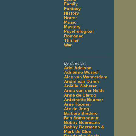
Family
Fantasy
History
Horror
Music
Mystery
Psychological
Romance
Thriller
War
___________________
By director:
Adel Adelson
Adriënne Wurpel
Alex van Warmerdam
André van Duren
Aniëlle Webster
Anna van der Heide
Anne de Clercq
Antoinette Beumer
Arne Toonen
Ate de Jong
Barbara Bredero
Ben Sombogaart
Bobby Boermans
Bobby Boermans &
Mark de Cloe