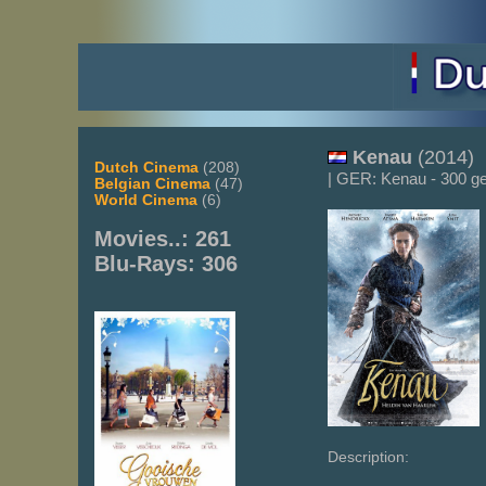
Kenau
(2014)
Dutch Cinema
(208)
| GER: Kenau - 300 g
Belgian Cinema
(47)
World Cinema
(6)
Movies..: 261
Blu-Rays: 306
Description: