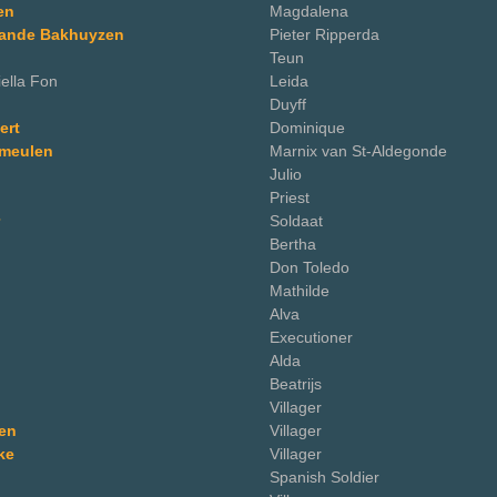
en
Magdalena
Sande Bakhuyzen
Pieter Ripperda
Teun
ella Fon
Leida
Duyff
ert
Dominique
rmeulen
Marnix van St-Aldegonde
Julio
Priest
Soldaat
Bertha
Don Toledo
Mathilde
Alva
Executioner
Alda
Beatrijs
Villager
den
Villager
ke
Villager
Spanish Soldier