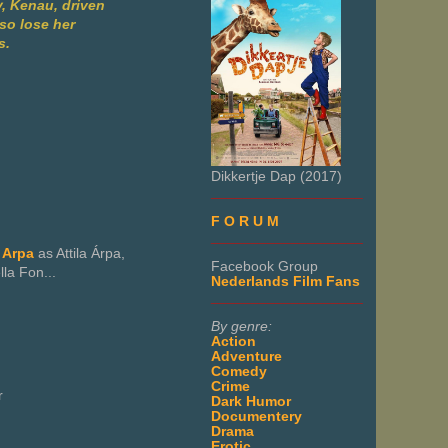
y, Kenau, driven
so lose her
s.
Dikkertje Dap (2017)
___________________
F O R U M
___________________
. Arpa
as Attila Árpa,
Facebook Group
lla Fon...
Nederlands Film Fans
___________________
By genre:
Action
Adventure
Comedy
Crime
r
Dark Humor
Documentery
Drama
Erotic