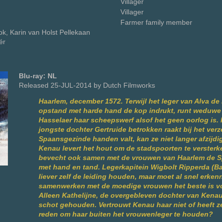
Villager
Villager
Farmer family member
lok, Karin van Holst Pellekaan
ér
Blu-ray: NL
Released 25-JUL-2014 by Dutch Filmworks
Haarlem, december 1572. Terwijl het leger van Alva de
opstand met harde hand de kop indrukt, runt weduw
Hasselaer haar scheepswerf alsof het geen oorlog is. 
jongste dochter Gertruide betrokken raakt bij het verz
Spaansgezinde handen valt, kan ze niet langer afzijdig
Kenau levert het hout om de stadspoorten te versterk
bevecht ook samen met de vrouwen van Haarlem de 
met hand en tand. Legerkapitein Wigbolt Ripperda (Ba
liever zelf de leiding houden, maar moet al snel erken
samenwerken met de moedige vrouwen het beste is vo
Alleen Kathelijne, de overgebleven dochter van Kenau
schot gehouden. Vertrouwt Kenau haar niet of heeft z
reden om haar buiten het vrouwenleger te houden?