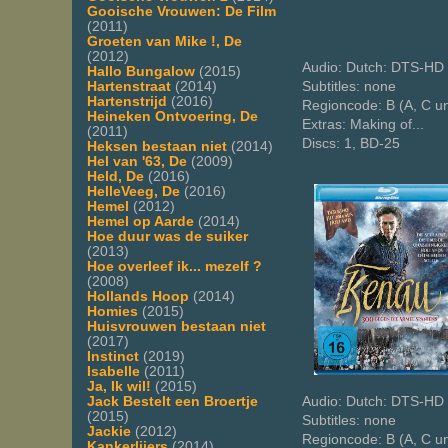
Gooische Vrouwen: De Film
(2011)
Groeten van Mike !, De
(2012)
Audio: Dutch: DTS-HD 
Hallo Bungalow
(2015)
Subtitles: none
Hartenstraat
(2014)
Hartenstrijd
(2016)
Regioncode: B (A, C u
Heineken Ontvoering, De
Extras: Making of...
(2011)
Discs: 1, BD-25
Heksen bestaan niet
(2014)
Hel van '63, De
(2009)
Held, De
(2016)
HelleVeeg, De
(2016)
Hemel
(2012)
Hemel op Aarde
(2014)
Hoe duur was de suiker
(2013)
Hoe overleef ik... mezelf ?
(2008)
Hollands Hoop
(2014)
Homies
(2015)
Huisvrouwen bestaan niet
(2017)
Instinct
(2019)
Isabelle
(2011)
Ja, Ik wil!
(2015)
Audio: Dutch: DTS-HD 
Jack Bestelt een Broertje
(2015)
Subtitles: none
Jackie
(2012)
Regioncode: B (A, C u
Kankerlijers
(2014)