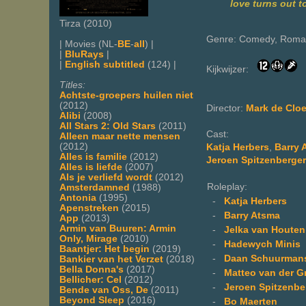
love turns out t
Tirza (2010)
Genre: Comedy, Roma
| Movies (NL-
BE
-
all
) |
|
BluRays
|
|
English subtitled
(124) |
Kijkwijzer:
Titles:
Achtste-groepers huilen niet
(2012)
Director:
Mark de Clo
Alibi
(2008)
All Stars 2: Old Stars
(2011)
Cast:
Alleen maar nette mensen
(2012)
Katja Herbers
,
Barry 
Alles is familie
(2012)
Jeroen Spitzenberger
Alles is liefde
(2007)
Als je verliefd wordt
(2012)
Roleplay:
Amsterdamned
(1988)
Antonia
(1995)
-
Katja Herbers
Apenstreken
(2015)
-
Barry Atsma
App
(2013)
Armin van Buuren: Armin
-
Jelka van Houten
Only, Mirage
(2010)
-
Hadewych Minis
Baantjer: Het begin
(2019)
-
Daan Schuurman
Bankier van het Verzet
(2018)
Bella Donna's
(2017)
-
Matteo van der Gr
Bellicher: Cel
(2012)
-
Jeroen Spitzenbe
Bende van Oss, De
(2011)
Beyond Sleep
(2016)
-
Bo Maerten