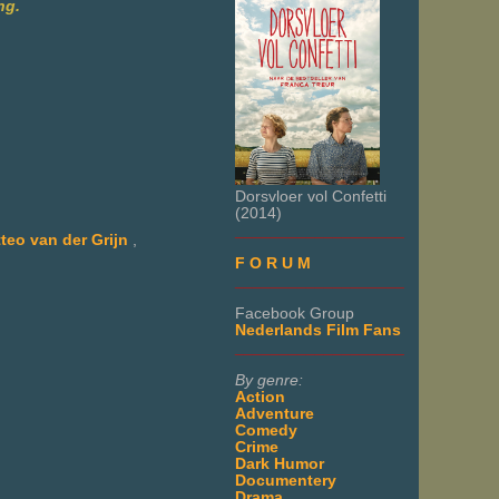
ng.
Dorsvloer vol Confetti
(2014)
___________________
teo van der Grijn
,
F O R U M
___________________
Facebook Group
Nederlands Film Fans
___________________
By genre:
Action
Adventure
Comedy
Crime
Dark Humor
Documentery
Drama