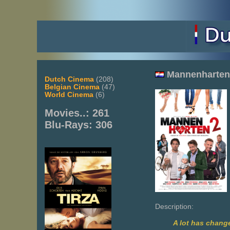
Mannenharten
Dutch Cinema
(208)
Belgian Cinema
(47)
World Cinema
(6)
Movies..: 261
Blu-Rays: 306
Description:
A lot has change