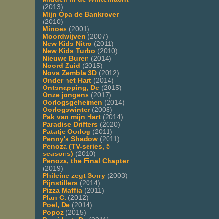
(2013)
Mijn Opa de Bankrover
(2010)
Minoes
(2001)
Moordwijven
(2007)
New Kids Nitro
(2011)
New Kids Turbo
(2010)
Nieuwe Buren
(2014)
Noord Zuid
(2015)
Nova Zembla 3D
(2012)
Onder het Hart
(2014)
Ontsnapping, De
(2015)
Onze jongens
(2017)
Oorlogsgeheimen
(2014)
Oorlogswinter
(2008)
Pak van mijn Hart
(2014)
Paradise Drifters
(2020)
Patatje Oorlog
(2011)
Penny's Shadow
(2011)
Penoza (TV-series, 5
seasons)
(2010)
Penoza, the Final Chapter
(2019)
Phileine zegt Sorry
(2003)
Pijnstillers
(2014)
Pizza Maffia
(2011)
Plan C.
(2012)
Poel, De
(2014)
Popoz
(2015)