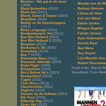
Bezeten - Het gat in de muur
-
Maartje van de W
(1969)
-
Barbara Sloesen
Black Butterflies
(2010)
Black Out
(2012)
-
Liliana de Vries
Bloed, Zweet & Tranen
(2015)
-
Zoë van Weert
Bloedlink
(2014)
Bobby en de Geestenjagers
-
Edwin Jonker
(2013)
-
Mingus Dagelet
Body Language
(2011)
-
Fabian Jansen
Bombardement, Het
(2012)
Bon Bini Holland
(2015)
-
Daan Aufenacker
Bon Bini Holland 2
(2018)
-
Annick Boer
Borgman
(2013)
Boskampi's, De
(2015)
-
Bert Hana
Bouwdorp
(2014)
-
Duy Huynh
Boy 7
(2015)
-
Liza Macedo dos
Brammetje Baas
(2012)
Brasserie Valentijn
(2016)
-
Robert Duursema
Bride Flight
(2008)
Script writer: Marnie Bl
Briefgeheim
(2010)
Soundtrack: Fons Merk
Bro's Before Ho's
(2013)
Bumperkleef
(2019)
Caged
(2011)
Chez Nous
(2013)
Claustrofobia
(2011)
Daglicht
(2013)
Dansen op de Vulkaan
(2014)
Dik Trom
(2010)
Dikkertje Dap
(2017)
Diner, Het
(2013)