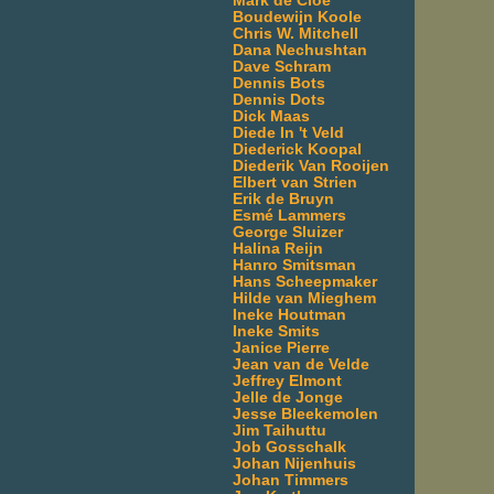
Mark de Cloe
Boudewijn Koole
Chris W. Mitchell
Dana Nechushtan
Dave Schram
Dennis Bots
Dennis Dots
Dick Maas
Diede In 't Veld
Diederick Koopal
Diederik Van Rooijen
Elbert van Strien
Erik de Bruyn
Esmé Lammers
George Sluizer
Halina Reijn
Hanro Smitsman
Hans Scheepmaker
Hilde van Mieghem
Ineke Houtman
Ineke Smits
Janice Pierre
Jean van de Velde
Jeffrey Elmont
Jelle de Jonge
Jesse Bleekemolen
Jim Taihuttu
Job Gosschalk
Johan Nijenhuis
Johan Timmers