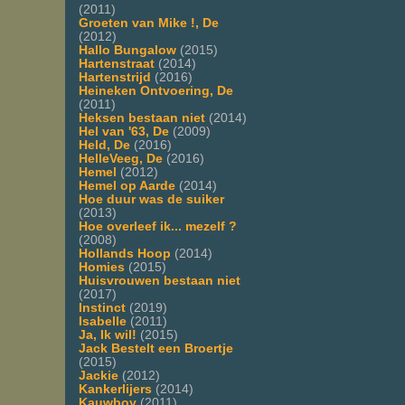
(2011)
Groeten van Mike !, De
(2012)
Hallo Bungalow
(2015)
Hartenstraat
(2014)
Hartenstrijd
(2016)
Heineken Ontvoering, De
(2011)
Heksen bestaan niet
(2014)
Hel van '63, De
(2009)
Held, De
(2016)
HelleVeeg, De
(2016)
Hemel
(2012)
Hemel op Aarde
(2014)
Hoe duur was de suiker
(2013)
Hoe overleef ik... mezelf ?
(2008)
Hollands Hoop
(2014)
Homies
(2015)
Huisvrouwen bestaan niet
(2017)
Instinct
(2019)
Isabelle
(2011)
Ja, Ik wil!
(2015)
Jack Bestelt een Broertje
(2015)
Jackie
(2012)
Kankerlijers
(2014)
Kauwboy
(2011)