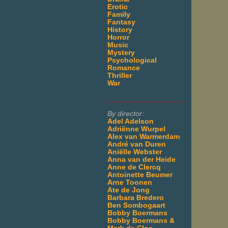
Erotic
Family
Fantasy
History
Horror
Music
Mystery
Psychological
Romance
Thriller
War
___________________
By director:
Adel Adelson
Adriënne Wurpel
Alex van Warmerdam
André van Duren
Aniëlle Webster
Anna van der Heide
Anne de Clercq
Antoinette Beumer
Arne Toonen
Ate de Jong
Barbara Bredero
Ben Sombogaart
Bobby Boermans
Bobby Boermans &