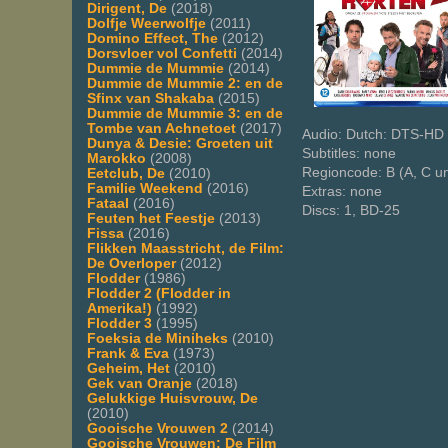
Dirigent, De
(2018)
Dolfje Weerwolfje
(2011)
Domino Effect, The
(2012)
Dorsvloer vol Confetti
(2014)
Dummie de Mummie
(2014)
Dummie de Mummie 2: en de
Sfinx van Shakaba
(2015)
Dummie de Mummie 3: en de
Tombe van Achnetoet
(2017)
Audio: Dutch: DTS-HD 
Dunya & Desie: Groeten uit
Subtitles: none
Marokko
(2008)
Regioncode: B (A, C u
Eetclub, De
(2010)
Familie Weekend
(2016)
Extras: none
Fataal
(2016)
Discs: 1, BD-25
Feuten het Feestje
(2013)
Fissa
(2016)
Flikken Maasstricht, de Film:
De Overloper
(2012)
Flodder
(1986)
Flodder 2 (Flodder in
Amerika!)
(1992)
Flodder 3
(1995)
Foeksia de Miniheks
(2010)
Frank & Eva
(1973)
Geheim, Het
(2010)
Gek van Oranje
(2018)
Gelukkige Huisvrouw, De
(2010)
Gooische Vrouwen 2
(2014)
Gooische Vrouwen: De Film