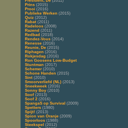
President, De
(2011)
Prins
(2015)
Prooi
(2016)
Publieke Werken
(2015)
Quiz
(2012)
Rabat
(2011)
Radeloos
(2008)
Razend
(2011)
Redbad
(2018)
Rendez-Vous
(2014)
Renesse
(2016)
Reunie, De
(2015)
Riphagen
(2016)
Rokjesdag
(2016)
Ron Goosens Low-Budget
Stuntman
(2017)
Schemer
(2010)
Schone Handen
(2015)
Sint
(2010)
Smoorverliefd (NL)
(2013)
Sneekweek
(2016)
Sonny Boy
(2010)
Soof
(2013)
Soof 2
(2016)
SpangaS op Survival
(2009)
Spetters
(1980)
Spijt!
(2013)
Spion van Oranje
(2009)
Spoorloos
(1988)
Steekspel
(2012)