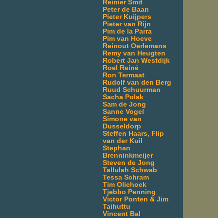
Reinier Smit
Peter de Baan
Pieter Kuijpers
Pieter van Rijn
Pim de la Parra
Pim van Hoeve
Reinout Oerlemans
Remy van Heugten
Robert Jan Westdijk
Roel Reiné
Ron Termaat
Rudolf van den Berg
Ruud Schuurman
Sacha Polak
Sam de Jong
Sanne Vogel
Simone van
Dusseldorp
Steffen Haars, Flip
van der Kuil
Stephan
Brenninkmeijer
Steven de Jong
Tallulah Schwab
Tessa Schram
Tim Oliehoek
Tjebbo Penning
Victor Ponten & Jim
Taihuttu
Vincent Bal