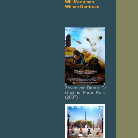
Will Koopman
Willem Gerritsen
___________________
Zeven van Daran: De
strijd om Pareo Rots
(2007)