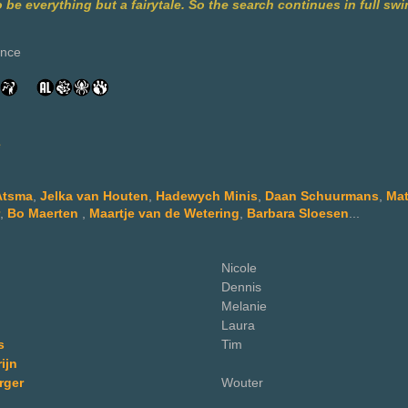
o be everything but a fairytale. So the search continues in full swi
nce
e
Atsma
,
Jelka van Houten
,
Hadewych Minis
,
Daan Schuurmans
,
Mat
,
Bo Maerten
,
Maartje van de Wetering
,
Barbara Sloesen
...
Nicole
Dennis
Melanie
Laura
s
Tim
ijn
rger
Wouter