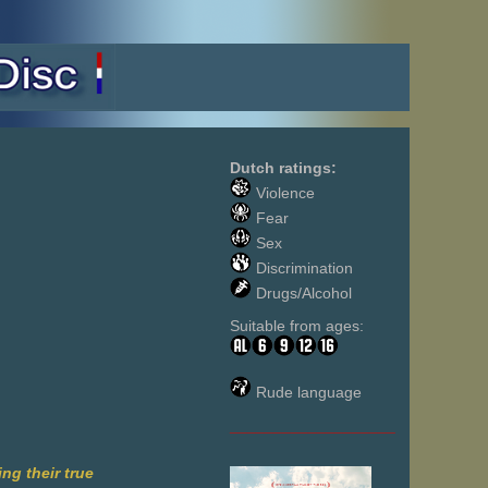
Dutch ratings:
Violence
Fear
Sex
Discrimination
Drugs/Alcohol
Suitable from ages:
Rude language
___________________
ng their true