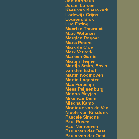
Jon Karthaus
Joram Lürsen
Kees van Nieuwkerk
Lodewijk Crijns
Lourens Blok
Luc Enting
Maarten Treurniet
Marc Waltman
Margien Rogaar
Maria Peters
Mark de Cloe
Mark Verkerk
Marleen Gorris
Martijn Heijne
Martijn Smits, Erwin
van den Eshof
Martin Koolhoven
Martin Lagestee
Max Porcelijn
Mees Peijnenburg
Menno Meyjes
Mike van Diem
Mischa Kamp
Monique van de Ven
Nicole van Kilsdonk
Pascale Simons
Paul Ruven
Paul Verhoeven
Paula van der Oest
Paula van der Oest,