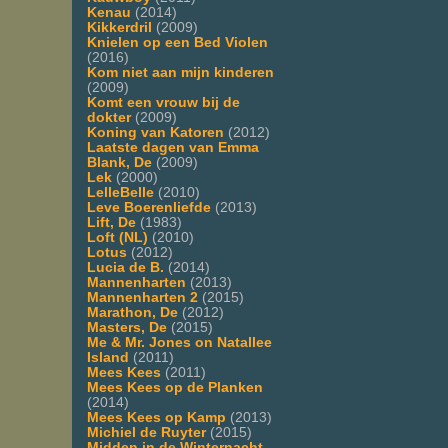
Kenau
(2014)
Kikkerdril
(2009)
Knielen op een Bed Violen
(2016)
Kom niet aan mijn kinderen
(2009)
Komt een vrouw bij de
dokter
(2009)
Koning van Katoren
(2012)
Laatste dagen van Emma
Blank, De
(2009)
Lek
(2000)
LelleBelle
(2010)
Leve Boerenliefde
(2013)
Lift, De
(1983)
Loft (NL)
(2010)
Lotus
(2012)
Lucia de B.
(2014)
Mannenharten
(2013)
Mannenharten 2
(2015)
Marathon, De
(2012)
Masters, De
(2015)
Me & Mr. Jones on Natallee
Island
(2011)
Mees Kees
(2011)
Mees Kees op de Planken
(2014)
Mees Kees op Kamp
(2013)
Michiel de Ruyter
(2015)
Midden in de Winternacht