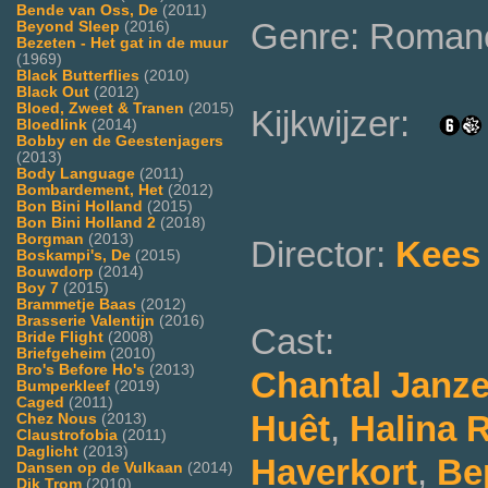
Bende van Oss, De
(2011)
Genre: Roman
Beyond Sleep
(2016)
Bezeten - Het gat in de muur
(1969)
Black Butterflies
(2010)
Black Out
(2012)
Bloed, Zweet & Tranen
(2015)
Kijkwijzer:
Bloedlink
(2014)
Bobby en de Geestenjagers
(2013)
Body Language
(2011)
Bombardement, Het
(2012)
Bon Bini Holland
(2015)
Bon Bini Holland 2
(2018)
Borgman
(2013)
Director:
Kees
Boskampi's, De
(2015)
Bouwdorp
(2014)
Boy 7
(2015)
Brammetje Baas
(2012)
Brasserie Valentijn
(2016)
Cast:
Bride Flight
(2008)
Briefgeheim
(2010)
Bro's Before Ho's
(2013)
Chantal Janz
Bumperkleef
(2019)
Caged
(2011)
Huêt
,
Halina R
Chez Nous
(2013)
Claustrofobia
(2011)
Daglicht
(2013)
Haverkort
,
Be
Dansen op de Vulkaan
(2014)
Dik Trom
(2010)