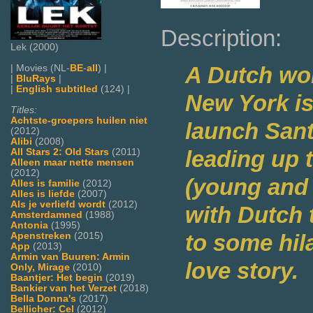
Description:
Lek (2000)
A Dutch wo
| Movies (NL-
BE
-
all
) |
|
BluRays
|
|
English subtitled
(124) |
New York is
Titles:
Achtste-groepers huilen niet
launch Sant
(2012)
Alibi
(2008)
leading up 
All Stars 2: Old Stars
(2011)
Alleen maar nette mensen
(2012)
(young and
Alles is familie
(2012)
Alles is liefde
(2007)
Als je verliefd wordt
(2012)
with Dutch t
Amsterdamned
(1988)
Antonia
(1995)
to some hila
Apenstreken
(2015)
App
(2013)
Armin van Buuren: Armin
love story.
Only, Mirage
(2010)
Baantjer: Het begin
(2019)
Bankier van het Verzet
(2018)
Bella Donna's
(2017)
Bellicher: Cel
(2012)