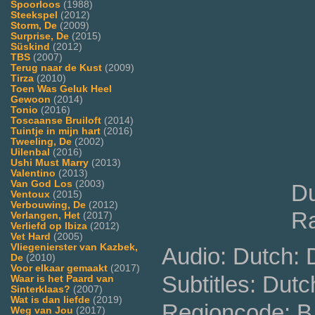
Spoorloos
(1988)
Steekspel
(2012)
Storm, De
(2009)
Surprise, De
(2015)
Süskind
(2012)
TBS
(2007)
Terug naar de Kust
(2009)
Tirza
(2010)
Toen Was Geluk Heel
Gewoon
(2014)
Tonio
(2016)
Toscaanse Bruiloft
(2014)
Tuintje in mijn hart
(2016)
Tweeling, De
(2002)
Uilenbal
(2016)
Ushi Must Marry
(2013)
Valentino
(2013)
Van God Los
(2003)
Du
Ventoux
(2015)
Verbouwing, De
(2012)
Ra
Verlangen, Het
(2017)
Verliefd op Ibiza
(2012)
Vet Hard
(2005)
Vliegenierster van Kazbek,
Audio: Dutch:
De
(2010)
Voor elkaar gemaakt
(2017)
Subtitles: Dutc
Waar is het Paard van
Sinterklaas?
(2007)
Wat is dan liefde
(2019)
Regioncode: B 
Weg van Jou
(2017)