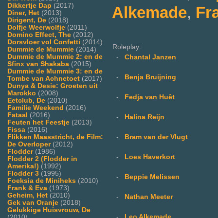
Dikkertje Dap
(2017)
Alkemade
,
Fr
Diner, Het
(2013)
Dirigent, De
(2018)
Dolfje Weerwolfje
(2011)
Domino Effect, The
(2012)
Dorsvloer vol Confetti
(2014)
Roleplay:
Dummie de Mummie
(2014)
Dummie de Mummie 2: en de
-
Chantal Janzen
Sfinx van Shakaba
(2015)
Dummie de Mummie 3: en de
-
Benja Bruijning
Tombe van Achnetoet
(2017)
Dunya & Desie: Groeten uit
Marokko
(2008)
-
Fedja van Huêt
Eetclub, De
(2010)
Familie Weekend
(2016)
Fataal
(2016)
-
Halina Reijn
Feuten het Feestje
(2013)
Fissa
(2016)
-
Bram van der Vlugt
Flikken Maasstricht, de Film:
De Overloper
(2012)
Flodder
(1986)
-
Loes Haverkort
Flodder 2 (Flodder in
Amerika!)
(1992)
Flodder 3
(1995)
-
Beppie Melissen
Foeksia de Miniheks
(2010)
Frank & Eva
(1973)
Geheim, Het
(2010)
-
Nathan Meeter
Gek van Oranje
(2018)
Gelukkige Huisvrouw, De
-
Leo Alkemade
(2010)