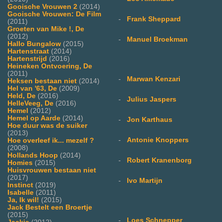
Gooische Vrouwen 2
(2014)
Gooische Vrouwen: De Film
-
Frank Sheppard
(2011)
Groeten van Mike !, De
(2012)
-
Manuel Broekman
Hallo Bungalow
(2015)
Hartenstraat
(2014)
Hartenstrijd
(2016)
Heineken Ontvoering, De
(2011)
-
Marwan Kenzari
Heksen bestaan niet
(2014)
Hel van '63, De
(2009)
Held, De
(2016)
-
Julius Jaspers
HelleVeeg, De
(2016)
Hemel
(2012)
Hemel op Aarde
(2014)
-
Jon Karthaus
Hoe duur was de suiker
(2013)
-
Antonie Knoppers
Hoe overleef ik... mezelf ?
(2008)
Hollands Hoop
(2014)
-
Robert Kranenborg
Homies
(2015)
Huisvrouwen bestaan niet
(2017)
-
Ivo Martijn
Instinct
(2019)
Isabelle
(2011)
Ja, Ik wil!
(2015)
Jack Bestelt een Broertje
(2015)
-
Loes Schnepper