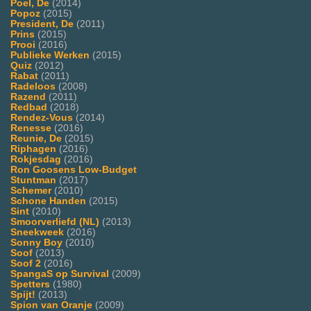
Poel, De
(2014)
Popoz
(2015)
President, De
(2011)
Prins
(2015)
Prooi
(2016)
Publieke Werken
(2015)
Quiz
(2012)
Rabat
(2011)
Radeloos
(2008)
Razend
(2011)
Redbad
(2018)
Rendez-Vous
(2014)
Renesse
(2016)
Reunie, De
(2015)
Riphagen
(2016)
Rokjesdag
(2016)
Ron Goosens Low-Budget
Stuntman
(2017)
Schemer
(2010)
Schone Handen
(2015)
Sint
(2010)
Smoorverliefd (NL)
(2013)
Sneekweek
(2016)
Sonny Boy
(2010)
Soof
(2013)
Soof 2
(2016)
SpangaS op Survival
(2009)
Spetters
(1980)
Spijt!
(2013)
Spion van Oranje
(2009)