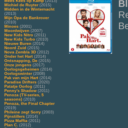
Bl
Mees Kees op Kamp
(2013)
Michiel de Ruyter
(2015)
Midden in de Winternacht
Re
(2013)
Mijn Opa de Bankrover
(2010)
Be
Minoes
(2001)
Moordwijven
(2007)
New Kids Nitro
(2011)
New Kids Turbo
(2010)
Nieuwe Buren
(2014)
Noord Zuid
(2015)
Nova Zembla 3D
(2012)
Onder het Hart
(2014)
Ontsnapping, De
(2015)
Onze jongens
(2017)
Oorlogsgeheimen
(2014)
Oorlogswinter
(2008)
Pak van mijn Hart
(2014)
Paradise Drifters
(2020)
Patatje Oorlog
(2011)
Penny's Shadow
(2011)
Penoza (TV-series, 5
seasons)
(2010)
Penoza, the Final Chapter
(2019)
Phileine zegt Sorry
(2003)
Pijnstillers
(2014)
Pizza Maffia
(2011)
Plan C.
(2012)