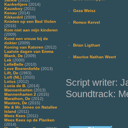
Jackie
(2012)
Kankerlijers
(2014)
Kauwboy
(2011)
-
Geza Weisz
Kenau
(2014)
Kikkerdril
(2009)
Knielen op een Bed Violen
-
Remco Kervel
(2016)
Kom niet aan mijn kinderen
(2009)
Komt een vrouw bij de
dokter
(2009)
-
Brian Ligthart
Koning van Katoren
(2012)
Laatste dagen van Emma
Blank, De
(2009)
-
Maurice Nathan Weert
Lek
(2000)
LelleBelle
(2010)
Leve Boerenliefde
(2013)
Lift, De
(1983)
Loft (NL)
(2010)
Script writer:
Lotus
(2012)
Lucia de B.
(2014)
Mannenharten
(2013)
Soundtrack: M
Mannenharten 2
(2015)
Marathon, De
(2012)
Masters, De
(2015)
Me & Mr. Jones on Natallee
Island
(2011)
Mees Kees
(2011)
Mees Kees op de Planken
(2014)