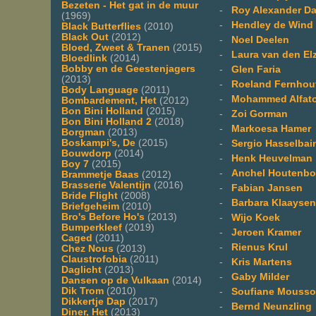
Bezeten - Het gat in de muur
-
Roy Alexander D
(1969)
-
Hendley de Wind
Black Butterflies
(2010)
Black Out
(2012)
-
Noel Deelen
Bloed, Zweet & Tranen
(2015)
-
Laura van den El
Bloedlink
(2014)
Bobby en de Geestenjagers
-
Glen Faria
(2013)
-
Roeland Fernhou
Body Language
(2011)
-
Mohammed Alfato
Bombardement, Het
(2012)
Bon Bini Holland
(2015)
-
Zoi Gorman
Bon Bini Holland 2
(2018)
-
Markoesa Hamer
Borgman
(2013)
Boskampi's, De
(2015)
-
Sergio Hasselbai
Bouwdorp
(2014)
-
Henk Heuvelman
Boy 7
(2015)
-
Anchel Houtenbo
Brammetje Baas
(2012)
Brasserie Valentijn
(2016)
-
Fabian Jansen
Bride Flight
(2008)
-
Barbara Klaaysen
Briefgeheim
(2010)
Bro's Before Ho's
(2013)
-
Wijo Koek
Bumperkleef
(2019)
-
Jeroen Kramer
Caged
(2011)
-
Rienus Krul
Chez Nous
(2013)
Claustrofobia
(2011)
-
Kris Martens
Daglicht
(2013)
-
Gaby Milder
Dansen op de Vulkaan
(2014)
Dik Trom
(2010)
-
Soufiane Mousso
Dikkertje Dap
(2017)
-
Bernd Neunzling
Diner, Het
(2013)