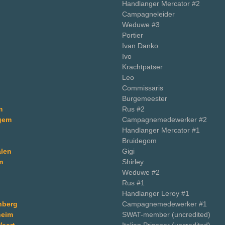
Handlanger Mercator #2
Campagneleider
Weduwe #3
Portier
Ivan Danko
Ivo
Krachtpatser
Leo
Commissaris
Burgemeester
m
Rus #2
gem
Campagnemedewerker #2
Handlanger Mercator #1
Bruidegom
alen
Gigi
m
Shirley
Weduwe #2
Rus #1
Handlanger Leroy #1
nberg
Campagnemedewerker #1
heim
SWAT-member (uncredited)