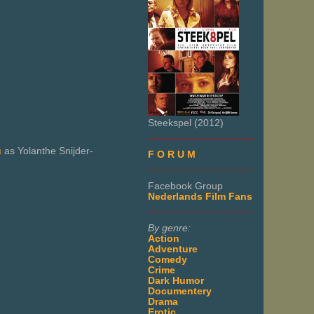
Steekspel (2012)
___________________
u
as Yolanthe Snijder-
F O R U M
___________________
Facebook Group
Nederlands Film Fans
___________________
By genre:
Action
Adventure
Comedy
Crime
Dark Humor
Documentery
Drama
Erotic