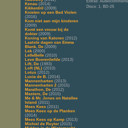
Extras: Audiocommenta
Kenau
(2014)
Discs: 1, BD-25
Kikkerdril
(2009)
Knielen op een Bed Violen
(2016)
Kom niet aan mijn kinderen
(2009)
Komt een vrouw bij de
dokter
(2009)
Koning van Katoren
(2012)
Laatste dagen van Emma
Blank, De
(2009)
Lek
(2000)
LelleBelle
(2010)
Leve Boerenliefde
(2013)
Lift, De
(1983)
Loft (NL)
(2010)
Lotus
(2012)
Lucia de B.
(2014)
Mannenharten
(2013)
Mannenharten 2
(2015)
Marathon, De
(2012)
Masters, De
(2015)
Me & Mr. Jones on Natallee
Island
(2011)
Mees Kees
(2011)
Mees Kees op de Planken
(2014)
Mees Kees op Kamp
(2013)
Michiel de Ruyter
(2015)