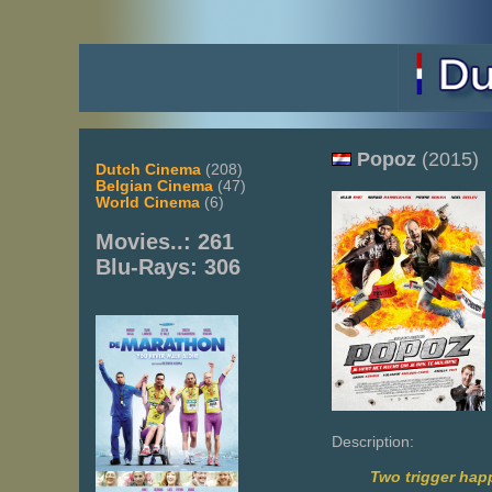
Popoz
(2015)
Dutch Cinema
(208)
Belgian Cinema
(47)
World Cinema
(6)
Movies..: 261
Blu-Rays: 306
Description:
Two trigger happ