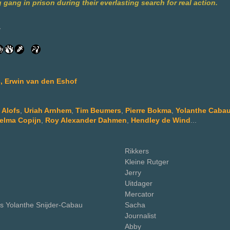
g gang in prison during their everlasting search for real action.
y
s, Erwin van den Eshof
 Alofs
,
Uriah Arnhem
,
Tim Beumers
,
Pierre Bokma
,
Yolanthe Caba
elma Copijn
,
Roy Alexander Dahmen
,
Hendley de Wind
...
Rikkers
Kleine Rutger
Jerry
Uitdager
Mercator
s Yolanthe Snijder-Cabau
Sacha
Journalist
Abby