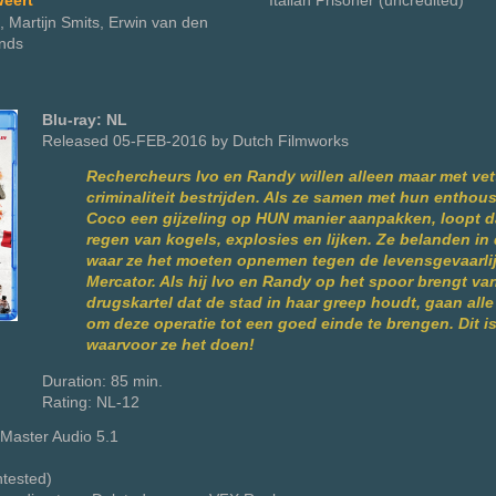
eert
Italian Prisoner (uncredited)
k, Martijn Smits, Erwin van den
nds
Blu-ray: NL
Released 05-FEB-2016 by Dutch Filmworks
Rechercheurs Ivo en Randy willen alleen maar met vet
criminaliteit bestrijden. Als ze samen met hun enthous
Coco een gijzeling op HUN manier aanpakken, loopt da
regen van kogels, explosies en lijken. Ze belanden i
waar ze het moeten opnemen tegen de levensgevaarlij
Mercator. Als hij Ivo en Randy op het spoor brengt va
drugskartel dat de stad in haar greep houdt, gaan all
om deze operatie tot een goed einde te brengen. Dit is
waarvoor ze het doen!
Duration: 85 min.
Rating: NL-12
Master Audio 5.1
ntested)