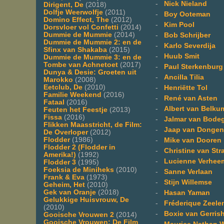
-
Nick Nieland
Dirigent, De
(2018)
Dolfje Weerwolfje
(2011)
-
Boy Ooteman
Domino Effect, The
(2012)
-
Kim Pool
Dorsvloer vol Confetti
(2014)
Dummie de Mummie
(2014)
-
Bob Schrijber
Dummie de Mummie 2: en de
-
Karlo Severdija
Sfinx van Shakaba
(2015)
-
Huub Smit
Dummie de Mummie 3: en de
Tombe van Achnetoet
(2017)
-
Paul Sterkenburg
Dunya & Desie: Groeten uit
-
Ancilla Tilia
Marokko
(2008)
Eetclub, De
(2010)
-
Henriëtte Tol
Familie Weekend
(2016)
-
René van Asten
Fataal
(2016)
-
Albert van Belku
Feuten het Feestje
(2013)
Fissa
(2016)
-
Jalmar van Bode
Flikken Maasstricht, de Film:
-
Jaap van Dongen
De Overloper
(2012)
Flodder
(1986)
-
Mike van Dooren
Flodder 2 (Flodder in
-
Christine van Str
Amerika!)
(1992)
-
Lucienne Verhee
Flodder 3
(1995)
Foeksia de Miniheks
(2010)
-
Sanne Verlaan
Frank & Eva
(1973)
-
Stijn Willemse
Geheim, Het
(2010)
Gek van Oranje
(2018)
-
Hasan Yaman
Gelukkige Huisvrouw, De
-
Fréderique Zeele
(2010)
-
Boxie van Gerris
Gooische Vrouwen 2
(2014)
Gooische Vrouwen: De Film