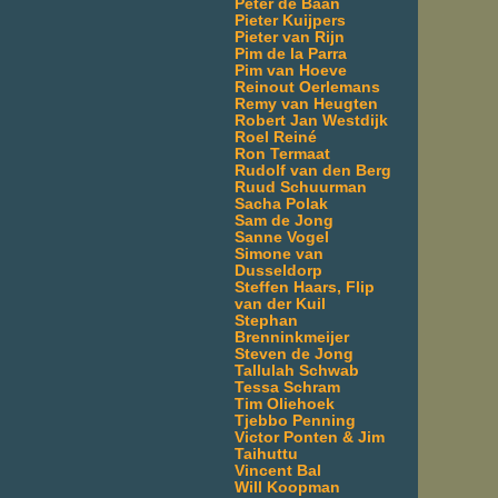
Peter de Baan
Pieter Kuijpers
Pieter van Rijn
Pim de la Parra
Pim van Hoeve
Reinout Oerlemans
Remy van Heugten
Robert Jan Westdijk
Roel Reiné
Ron Termaat
Rudolf van den Berg
Ruud Schuurman
Sacha Polak
Sam de Jong
Sanne Vogel
Simone van
Dusseldorp
Steffen Haars, Flip
van der Kuil
Stephan
Brenninkmeijer
Steven de Jong
Tallulah Schwab
Tessa Schram
Tim Oliehoek
Tjebbo Penning
Victor Ponten & Jim
Taihuttu
Vincent Bal
Will Koopman