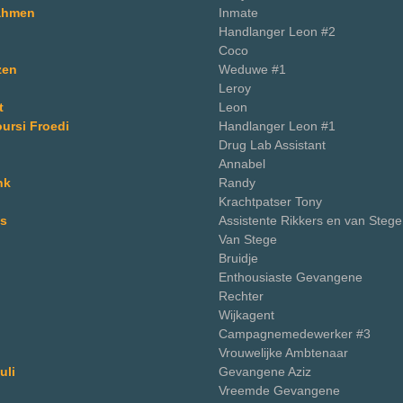
ahmen
Inmate
Handlanger Leon #2
Coco
zen
Weduwe #1
Leroy
t
Leon
ursi Froedi
Handlanger Leon #1
Drug Lab Assistant
Annabel
nk
Randy
Krachtpatser Tony
s
Assistente Rikkers en van Stege
Van Stege
Bruidje
Enthousiaste Gevangene
Rechter
Wijkagent
Campagnemedewerker #3
Vrouwelijke Ambtenaar
uli
Gevangene Aziz
Vreemde Gevangene