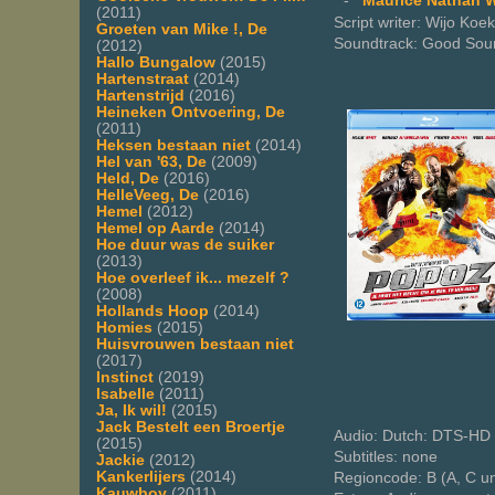
-
Maurice Nathan W
(2011)
Script writer: Wijo Koe
Groeten van Mike !, De
Soundtrack: Good Sou
(2012)
Hallo Bungalow
(2015)
Hartenstraat
(2014)
Hartenstrijd
(2016)
Heineken Ontvoering, De
(2011)
Heksen bestaan niet
(2014)
Hel van '63, De
(2009)
Held, De
(2016)
HelleVeeg, De
(2016)
Hemel
(2012)
Hemel op Aarde
(2014)
Hoe duur was de suiker
(2013)
Hoe overleef ik... mezelf ?
(2008)
Hollands Hoop
(2014)
Homies
(2015)
Huisvrouwen bestaan niet
(2017)
Instinct
(2019)
Isabelle
(2011)
Ja, Ik wil!
(2015)
Jack Bestelt een Broertje
Audio: Dutch: DTS-HD 
(2015)
Subtitles: none
Jackie
(2012)
Kankerlijers
(2014)
Regioncode: B (A, C u
Kauwboy
(2011)