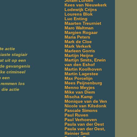
Joram Lürsen
Kees van Nieuwkerk
Lodewijk Crijns
Lourens Blok
Luc Enting
Maarten Treurniet
Marc Waltman
Margien Rogaar
Maria Peters
Mark de Cloe
Mark Verkerk
te actie
Marleen Gorris
iaste stagiair
Martijn Heijne
Martijn Smits, Erwin
t uit op een
van den Eshof
n de gevangenis
Martin Koolhoven
ke crimineel
Martin Lagestee
n een
Max Porcelijn
Mees Peijnenburg
e remmen los
Menno Meyjes
 die actie
Mike van Diem
Mischa Kamp
Monique van de Ven
Nicole van Kilsdonk
Pascale Simons
Paul Ruven
Paul Verhoeven
Paula van der Oest
Paula van der Oest,
Reinier Smit