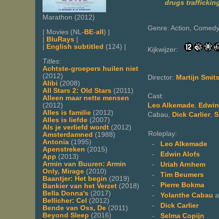
drugs traffickin
Marathon (2012)
Genre: Action, Comed
| Movies (NL-
BE
-
all
) |
|
BluRays
|
|
English subtitled
(124) |
Kijkwijzer:
Titles:
Achtste-groepers huilen niet
(2012)
Director:
Martijn Smit
Alibi
(2008)
All Stars 2: Old Stars
(2011)
Cast:
Alleen maar nette mensen
(2012)
Leo Alkemade
,
Edwin
Alles is familie
(2012)
Cabau,
Dick Carlier
,
S
Alles is liefde
(2007)
Als je verliefd wordt
(2012)
Roleplay:
Amsterdamned
(1988)
Antonia
(1995)
-
Leo Alkemade
Apenstreken
(2015)
-
Edwin Alofs
App
(2013)
Armin van Buuren: Armin
-
Uriah Arnhem
Only, Mirage
(2010)
-
Tim Beumers
Baantjer: Het begin
(2019)
-
Pierre Bokma
Bankier van het Verzet
(2018)
Bella Donna's
(2017)
-
Yolanthe Cabau
a
Bellicher: Cel
(2012)
-
Dick Carlier
Bende van Oss, De
(2011)
Beyond Sleep
(2016)
-
Selma Copijn