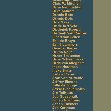
Chris W. Mitchell
Dana Nechushtan
Dave Schram
Dennis Bots
Dennis Dots
Dick Maas
Diede In 't Veld
Diederick Koopal
Diederik Van Rooijen
Elbert van Strien
Erik de Bruyn
Esmé Lammers
George Sluizer
Halina Reijn
Hanro Smitsman
Hans Scheepmaker
Hilde van Mieghem
Ineke Houtman
Ineke Smits
Janice Pierre
Jean van de Velde
Jeffrey Elmont
Jelle de Jonge
Jesse Bleekemolen
Jim Taihuttu
Job Gosschalk
Johan Nijenhuis
Johan Timmers
Jon Karthaus