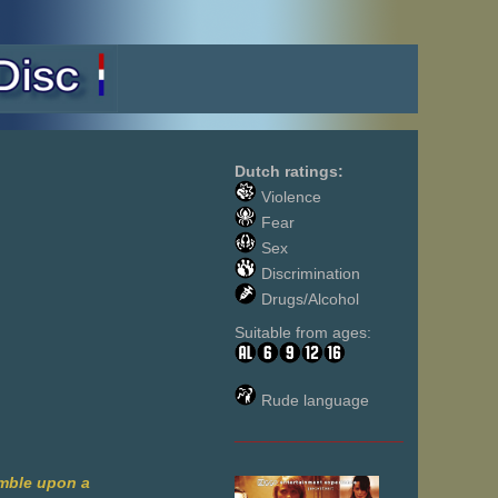
Dutch ratings:
Violence
Fear
Sex
Discrimination
Drugs/Alcohol
Suitable from ages:
Rude language
___________________
umble upon a