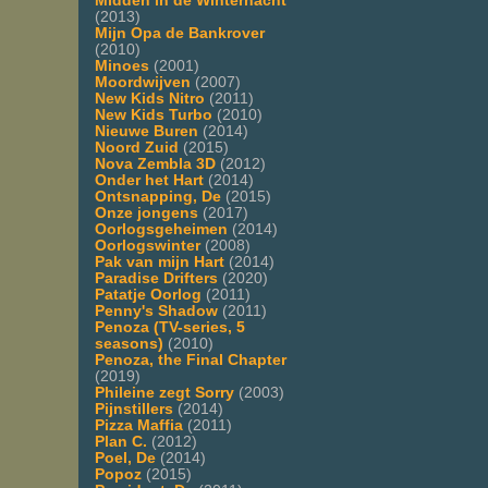
Midden in de Winternacht
(2013)
Mijn Opa de Bankrover
(2010)
Minoes
(2001)
Moordwijven
(2007)
New Kids Nitro
(2011)
New Kids Turbo
(2010)
Nieuwe Buren
(2014)
Noord Zuid
(2015)
Nova Zembla 3D
(2012)
Onder het Hart
(2014)
Ontsnapping, De
(2015)
Onze jongens
(2017)
Oorlogsgeheimen
(2014)
Oorlogswinter
(2008)
Pak van mijn Hart
(2014)
Paradise Drifters
(2020)
Patatje Oorlog
(2011)
Penny's Shadow
(2011)
Penoza (TV-series, 5
seasons)
(2010)
Penoza, the Final Chapter
(2019)
Phileine zegt Sorry
(2003)
Pijnstillers
(2014)
Pizza Maffia
(2011)
Plan C.
(2012)
Poel, De
(2014)
Popoz
(2015)