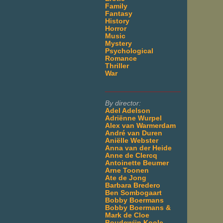
Family
Fantasy
History
Horror
Music
Mystery
Psychological
Romance
Thriller
War
___________________
By director:
Adel Adelson
Adriënne Wurpel
Alex van Warmerdam
André van Duren
Aniëlle Webster
Anna van der Heide
Anne de Clercq
Antoinette Beumer
Arne Toonen
Ate de Jong
Barbara Bredero
Ben Sombogaart
Bobby Boermans
Bobby Boermans &
Mark de Cloe
Boudewijn Koole