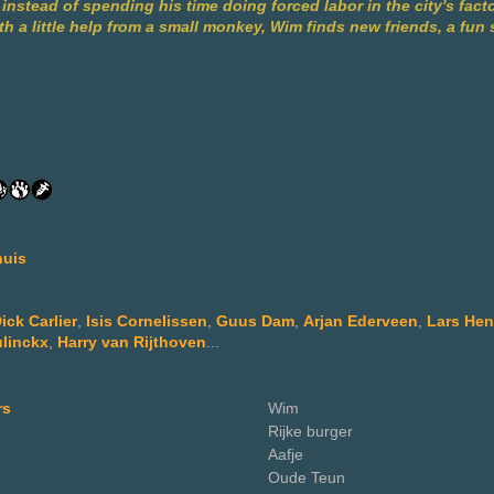
 instead of spending his time doing forced labor in the city's fact
h a little help from a small monkey, Wim finds new friends, a fun
huis
ick Carlier
,
Isis Cornelissen
,
Guus Dam
,
Arjan Ederveen
,
Lars He
ulinckx
,
Harry van Rijthoven
...
rs
Wim
Rijke burger
Aafje
Oude Teun