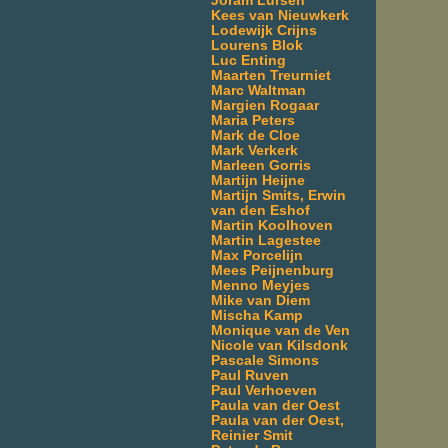
Joram Lürsen
Kees van Nieuwkerk
Lodewijk Crijns
Lourens Blok
Luc Enting
Maarten Treurniet
Marc Waltman
Margien Rogaar
Maria Peters
Mark de Cloe
Mark Verkerk
Marleen Gorris
Martijn Heijne
Martijn Smits, Erwin
van den Eshof
Martin Koolhoven
Martin Lagestee
Max Porcelijn
Mees Peijnenburg
Menno Meyjes
Mike van Diem
Mischa Kamp
Monique van de Ven
Nicole van Kilsdonk
Pascale Simons
Paul Ruven
Paul Verhoeven
Paula van der Oest
Paula van der Oest,
Reinier Smit