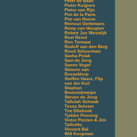
Peter de Baan
Pieter Kuijpers
Pieter van Rijn
Pim de la Parra
Pim van Hoeve
Reinout Oerlemans
Remy van Heugten
Robert Jan Westdijk
Roel Reiné
Ron Termaat
Rudolf van den Berg
Ruud Schuurman
Sacha Polak
Sam de Jong
Sanne Vogel
Simone van
Dusseldorp
Steffen Haars, Flip
van der Kuil
Stephan
Brenninkmeijer
Steven de Jong
Tallulah Schwab
Tessa Schram
Tim Oliehoek
Tjebbo Penning
Victor Ponten & Jim
Taihuttu
Vincent Bal
Will Koopman