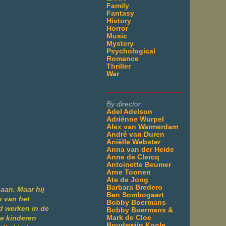
Family
Fantasy
History
Horror
Music
Mystery
Psychological
Romance
Thriller
War
___________________
By director:
Adel Adelson
Adriënne Wurpel
Alex van Warmerdam
André van Duren
Aniëlle Webster
Anna van der Heide
Anne de Clercq
Antoinette Beumer
Arne Toonen
Ate de Jong
Barbara Bredero
aan. Maar hij
Ben Sombogaart
n van het
Bobby Boermans
rd werken in de
Bobby Boermans &
Mark de Cloe
De kinderen
Boudewijn Koole