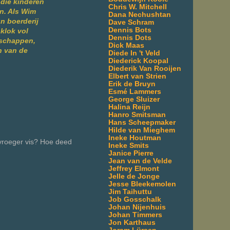
die kinderen
Chris W. Mitchell
an. Als Wim
Dana Nechushtan
n boerderij
Dave Schram
Dennis Bots
 klok vol
Dennis Dots
dschappen,
Dick Maas
n van de
Diede In 't Veld
Diederick Koopal
Diederik Van Rooijen
Elbert van Strien
Erik de Bruyn
Esmé Lammers
George Sluizer
Halina Reijn
Hanro Smitsman
Hans Scheepmaker
Hilde van Mieghem
Ineke Houtman
vroeger vis? Hoe deed
Ineke Smits
Janice Pierre
Jean van de Velde
Jeffrey Elmont
Jelle de Jonge
Jesse Bleekemolen
Jim Taihuttu
Job Gosschalk
Johan Nijenhuis
Johan Timmers
Jon Karthaus