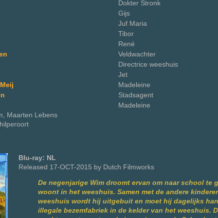
Dokter Stronk
Gijs
Juf Maria
Tibor
René
ven
Veldwachter
Directrice weeshuis
Jet
Meij
Madeleine
en
Stadsagent
Madeleine
om, Maarten Lebens
ilperoort
Blu-ray: NL
Released 17-OCT-2015 by Dutch Filmworks
De negenjarige Wim droomt ervan om naar school te g
woont in het weeshuis. Samen met de andere kindere
weeshuis wordt hij uitgebuit en moet hij dagelijks ha
illegale bezemfabriek in de kelder van het weeshuis. 