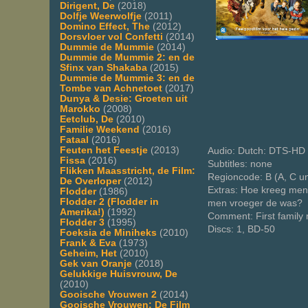
Dirigent, De
(2018)
Dolfje Weerwolfje
(2011)
Domino Effect, The
(2012)
Dorsvloer vol Confetti
(2014)
Dummie de Mummie
(2014)
Dummie de Mummie 2: en de
Sfinx van Shakaba
(2015)
Dummie de Mummie 3: en de
Tombe van Achnetoet
(2017)
Dunya & Desie: Groeten uit
Marokko
(2008)
Eetclub, De
(2010)
Familie Weekend
(2016)
Fataal
(2016)
Feuten het Feestje
(2013)
Audio: Dutch: DTS-HD 
Fissa
(2016)
Subtitles: none
Flikken Maasstricht, de Film:
Regioncode: B (A, C u
De Overloper
(2012)
Extras: Hoe kreeg men
Flodder
(1986)
Flodder 2 (Flodder in
men vroeger de was?
Amerika!)
(1992)
Comment: First family 
Flodder 3
(1995)
Discs: 1, BD-50
Foeksia de Miniheks
(2010)
Frank & Eva
(1973)
Geheim, Het
(2010)
Gek van Oranje
(2018)
Gelukkige Huisvrouw, De
(2010)
Gooische Vrouwen 2
(2014)
Gooische Vrouwen: De Film