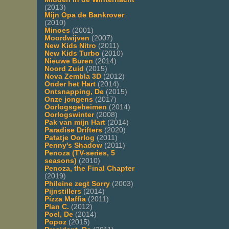
(2013)
Mijn Opa de Bankrover
(2010)
Minoes
(2001)
Moordwijven
(2007)
New Kids Nitro
(2011)
New Kids Turbo
(2010)
Nieuwe Buren
(2014)
Noord Zuid
(2015)
Nova Zembla 3D
(2012)
Onder het Hart
(2014)
Ontsnapping, De
(2015)
Onze jongens
(2017)
Oorlogsgeheimen
(2014)
Oorlogswinter
(2008)
Pak van mijn Hart
(2014)
Paradise Drifters
(2020)
Patatje Oorlog
(2011)
Penny's Shadow
(2011)
Penoza (TV-series, 5
seasons)
(2010)
Penoza, the Final Chapter
(2019)
Phileine zegt Sorry
(2003)
Pijnstillers
(2014)
Pizza Maffia
(2011)
Plan C.
(2012)
Poel, De
(2014)
Popoz
(2015)