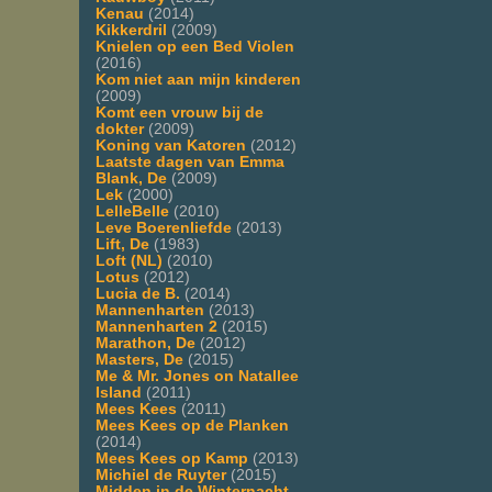
Kenau
(2014)
Kikkerdril
(2009)
Knielen op een Bed Violen
(2016)
Kom niet aan mijn kinderen
(2009)
Komt een vrouw bij de
dokter
(2009)
Koning van Katoren
(2012)
Laatste dagen van Emma
Blank, De
(2009)
Lek
(2000)
LelleBelle
(2010)
Leve Boerenliefde
(2013)
Lift, De
(1983)
Loft (NL)
(2010)
Lotus
(2012)
Lucia de B.
(2014)
Mannenharten
(2013)
Mannenharten 2
(2015)
Marathon, De
(2012)
Masters, De
(2015)
Me & Mr. Jones on Natallee
Island
(2011)
Mees Kees
(2011)
Mees Kees op de Planken
(2014)
Mees Kees op Kamp
(2013)
Michiel de Ruyter
(2015)
Midden in de Winternacht