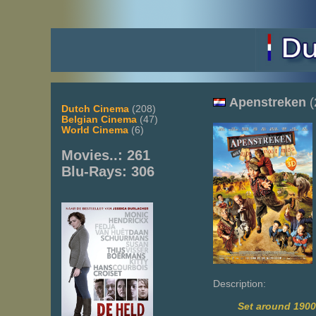
Apenstreken
(
Dutch Cinema
(208)
Belgian Cinema
(47)
World Cinema
(6)
Movies..: 261
Blu-Rays: 306
Description:
Set around 1900