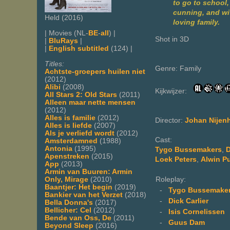
to go to school,
cunning, and wit
Held (2016)
loving family.
| Movies (NL-
BE
-
all
) |
Shot in 3D
|
BluRays
|
|
English subtitled
(124) |
Titles:
Genre: Family
Achtste-groepers huilen niet
(2012)
Alibi
(2008)
Kijkwijzer:
All Stars 2: Old Stars
(2011)
Alleen maar nette mensen
(2012)
Alles is familie
(2012)
Director:
Johan Nijen
Alles is liefde
(2007)
Als je verliefd wordt
(2012)
Cast:
Amsterdamned
(1988)
Antonia
(1995)
Tygo Bussemakers
,
D
Apenstreken
(2015)
Loek Peters
,
Alwin P
App
(2013)
Armin van Buuren: Armin
Roleplay:
Only, Mirage
(2010)
Baantjer: Het begin
(2019)
-
Tygo Bussemake
Bankier van het Verzet
(2018)
-
Dick Carlier
Bella Donna's
(2017)
Bellicher: Cel
(2012)
-
Isis Cornelissen
Bende van Oss, De
(2011)
-
Guus Dam
Beyond Sleep
(2016)