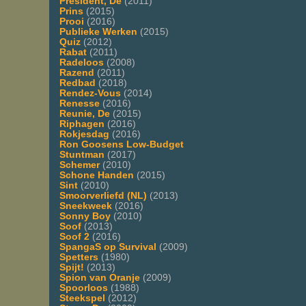
President, De
(2011)
Prins
(2015)
Prooi
(2016)
Publieke Werken
(2015)
Quiz
(2012)
Rabat
(2011)
Radeloos
(2008)
Razend
(2011)
Redbad
(2018)
Rendez-Vous
(2014)
Renesse
(2016)
Reunie, De
(2015)
Riphagen
(2016)
Rokjesdag
(2016)
Ron Goosens Low-Budget
Stuntman
(2017)
Schemer
(2010)
Schone Handen
(2015)
Sint
(2010)
Smoorverliefd (NL)
(2013)
Sneekweek
(2016)
Sonny Boy
(2010)
Soof
(2013)
Soof 2
(2016)
SpangaS op Survival
(2009)
Spetters
(1980)
Spijt!
(2013)
Spion van Oranje
(2009)
Spoorloos
(1988)
Steekspel
(2012)