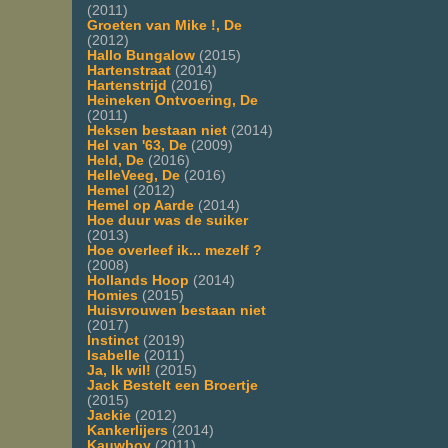
(2011)
Groeten van Mike !, De
(2012)
Hallo Bungalow
(2015)
Hartenstraat
(2014)
Hartenstrijd
(2016)
Heineken Ontvoering, De
(2011)
Heksen bestaan niet
(2014)
Hel van '63, De
(2009)
Held, De
(2016)
HelleVeeg, De
(2016)
Hemel
(2012)
Hemel op Aarde
(2014)
Hoe duur was de suiker
(2013)
Hoe overleef ik... mezelf ?
(2008)
Hollands Hoop
(2014)
Homies
(2015)
Huisvrouwen bestaan niet
(2017)
Instinct
(2019)
Isabelle
(2011)
Ja, Ik wil!
(2015)
Jack Bestelt een Broertje
(2015)
Jackie
(2012)
Kankerlijers
(2014)
Kauwboy
(2011)