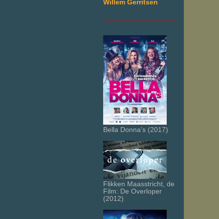
Willem Gerritsen
___________________
Bella Donna's (2017)
Flikken Maasstricht, de
Film: De Overloper
(2012)