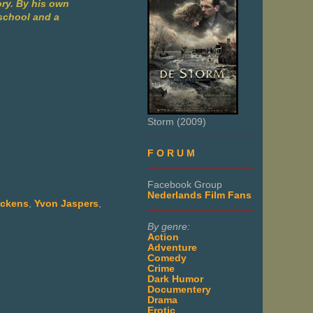
ory. By his own
 school and a
Storm (2009)
___________________
F O R U M
___________________
Facebook Group
Nederlands Film Fans
nckens
,
Yvon Jaspers
,
___________________
By genre:
Action
Adventure
Comedy
Crime
Dark Humor
Documentery
Drama
Erotic