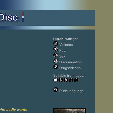
Dutch ratings:
Violence
Fear
Sex
Discrimination
Drugs/Alcohol
Suitable from ages:
Rude language
___________________
 who badly wants