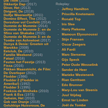
Dik Trom
(2010)
Roleplay:
Dikkertje Dap
(2017)
Diner, Het
(2013)
-
Jeffrey Hamilton
Dirigent, De
(2018)
-
Priscilla Knetemann
Dolfje Weerwolfje
(2011)
Domino Effect, The
(2012)
-
Ronald Top
Dorsvloer vol Confetti
(2014)
-
Iris Slee
Dummie de Mummie
(2014)
-
Harry Piekema
Dummie de Mummie 2: en de
Sfinx van Shakaba
(2015)
-
Mamoun Elyounoussi
Dummie de Mummie 3: en de
-
Stijn Fransen
Tombe van Achnetoet
(2017)
Dunya & Desie: Groeten uit
-
Oscar Zeegers
Marokko
(2008)
-
Ali Fardi
Eetclub, De
(2010)
-
Marc Siersema
Familie Weekend
(2016)
Fataal
(2016)
-
Gijs Speck
Feuten het Feestje
(2013)
-
Peter Oude Wesselink
Fissa
(2016)
Flikken Maasstricht, de Film:
-
Sander de Heer
De Overloper
(2012)
-
Marieke Westenenk
Flodder
(1986)
-
Rian Gerritsen
Flodder 2 (Flodder in
Amerika!)
(1992)
-
Edo Brunner
Flodder 3
(1995)
-
Mary-Lou van Steenis
Foeksia de Miniheks
(2010)
Frank & Eva
(1973)
-
Juul Vrijdag
Geheim, Het
(2010)
-
Ernst ter Linden
Gek van Oranje
(2018)
-
Joël de Tombe
Gelukkige Huisvrouw, De