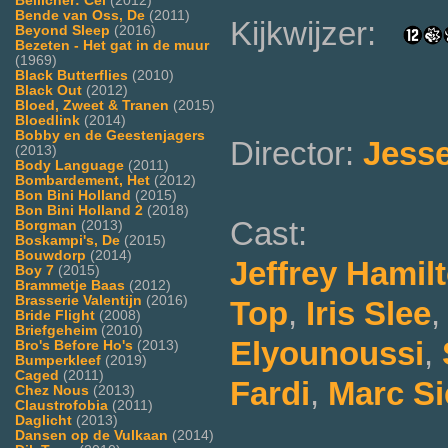
Bellicher: Cel
(2012)
Bende van Oss, De
(2011)
Kijkwijzer:
Beyond Sleep
(2016)
Bezeten - Het gat in de muur
(1969)
Black Butterflies
(2010)
Black Out
(2012)
Bloed, Zweet & Tranen
(2015)
Bloedlink
(2014)
Bobby en de Geestenjagers
Director:
Jess
(2013)
Body Language
(2011)
Bombardement, Het
(2012)
Bon Bini Holland
(2015)
Bon Bini Holland 2
(2018)
Cast:
Borgman
(2013)
Boskampi's, De
(2015)
Bouwdorp
(2014)
Jeffrey Hamil
Boy 7
(2015)
Brammetje Baas
(2012)
Brasserie Valentijn
(2016)
Top
,
Iris Slee
Bride Flight
(2008)
Briefgeheim
(2010)
Elyounoussi
,
Bro's Before Ho's
(2013)
Bumperkleef
(2019)
Caged
(2011)
Fardi
,
Marc S
Chez Nous
(2013)
Claustrofobia
(2011)
Daglicht
(2013)
Dansen op de Vulkaan
(2014)