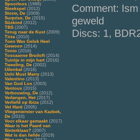
Spoorloos
(1988)
Comment: Ism L
Steekspel
(2012)
Storm, De
(2009)
geweld
Surprise, De
(2015)
Süskind
(2012)
TBS
(2007)
Discs: 1, BDR
Terug naar de Kust
(2009)
Tirza
(2010)
Toen Was Geluk Heel
Gewoon
(2014)
Tonio
(2016)
Toscaanse Bruiloft
(2014)
Tuintje in mijn hart
(2016)
Tweeling, De
(2002)
Uilenbal
(2016)
Ushi Must Marry
(2013)
Valentino
(2013)
Van God Los
(2003)
Ventoux
(2015)
Verbouwing, De
(2012)
Verlangen, Het
(2017)
Verliefd op Ibiza
(2012)
Vet Hard
(2005)
Vliegenierster van Kazbek,
De
(2010)
Voor elkaar gemaakt
(2017)
Waar is het Paard van
Sinterklaas?
(2007)
Wat is dan liefde
(2019)
Weg van Jou
(2017)