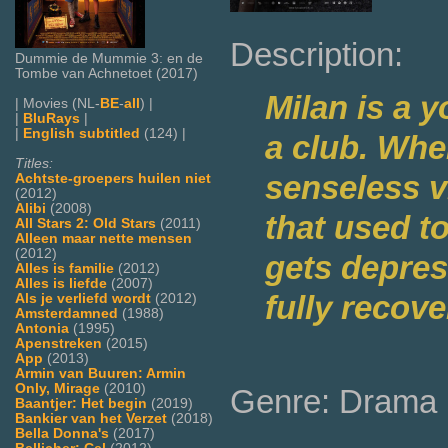
Description:
Dummie de Mummie 3: en de
Tombe van Achnetoet (2017)
Milan is a 
| Movies (NL-
BE
-
all
) |
|
BluRays
|
|
English subtitled
(124) |
a club. Whe
Titles:
senseless v
Achtste-groepers huilen niet
(2012)
Alibi
(2008)
that used t
All Stars 2: Old Stars
(2011)
Alleen maar nette mensen
(2012)
gets depres
Alles is familie
(2012)
Alles is liefde
(2007)
fully recove
Als je verliefd wordt
(2012)
Amsterdamned
(1988)
Antonia
(1995)
Apenstreken
(2015)
App
(2013)
Armin van Buuren: Armin
Only, Mirage
(2010)
Genre: Drama
Baantjer: Het begin
(2019)
Bankier van het Verzet
(2018)
Bella Donna's
(2017)