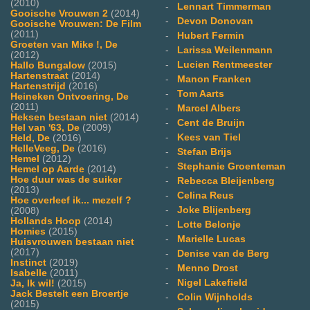
(2010)
-
Lennart Timmerman
Gooische Vrouwen 2
(2014)
-
Devon Donovan
Gooische Vrouwen: De Film
(2011)
-
Hubert Fermin
Groeten van Mike !, De
-
Larissa Weilenmann
(2012)
-
Lucien Rentmeester
Hallo Bungalow
(2015)
Hartenstraat
(2014)
-
Manon Franken
Hartenstrijd
(2016)
-
Tom Aarts
Heineken Ontvoering, De
(2011)
-
Marcel Albers
Heksen bestaan niet
(2014)
-
Cent de Bruijn
Hel van '63, De
(2009)
-
Kees van Tiel
Held, De
(2016)
HelleVeeg, De
(2016)
-
Stefan Brijs
Hemel
(2012)
-
Stephanie Groenteman
Hemel op Aarde
(2014)
Hoe duur was de suiker
-
Rebecca Bleijenberg
(2013)
-
Celina Reus
Hoe overleef ik... mezelf ?
-
Joke Blijenberg
(2008)
Hollands Hoop
(2014)
-
Lotte Belonje
Homies
(2015)
-
Marielle Lucas
Huisvrouwen bestaan niet
(2017)
-
Denise van de Berg
Instinct
(2019)
-
Menno Drost
Isabelle
(2011)
-
Nigel Lakefield
Ja, Ik wil!
(2015)
Jack Bestelt een Broertje
-
Colin Wijnholds
(2015)