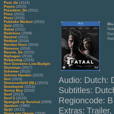
Poel, De
(2014)
Popoz
(2015)
President, De
(2011)
Prins
(2015)
Prooi
(2016)
Publieke Werken
(2015)
Blu
Quiz
(2012)
Rel
Rabat
(2011)
Radeloos
(2008)
Dura
Razend
(2011)
Rat
Redbad
(2018)
Rendez-Vous
(2014)
Renesse
(2016)
Reunie, De
(2015)
Riphagen
(2016)
Rokjesdag
(2016)
Ron Goosens Low-Budget
Stuntman
(2017)
Schemer
(2010)
Schone Handen
(2015)
Audio: Dutch:
Sint
(2010)
Smoorverliefd (NL)
(2013)
Sneekweek
(2016)
Subtitles: Dutc
Sonny Boy
(2010)
Soof
(2013)
Regioncode: B 
Soof 2
(2016)
SpangaS op Survival
(2009)
Spetters
(1980)
Extras: Trailer
Spijt!
(2013)
Spion van Oranje
(2009)