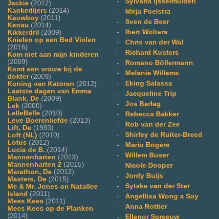
-
Sylvana Ijsselmuiden
Jackie
(2012)
Kankerlijers
(2014)
-
Mirja Poelstra
Kauwboy
(2011)
-
Sven de Beer
Kenau
(2014)
-
Ibert Wolters
Kikkerdril
(2009)
Knielen op een Bed Violen
-
Chris van der Wal
(2016)
-
Richard Kusters
Kom niet aan mijn kinderen
(2009)
-
Romano Böllermann
Komt een vrouw bij de
-
Melanie Willems
dokter
(2009)
-
Eking Salassa
Koning van Katoren
(2012)
Laatste dagen van Emma
-
Jacqueline Trip
Blank, De
(2009)
-
Jos Barlag
Lek
(2000)
LelleBelle
(2010)
-
Rebecca Bakker
Leve Boerenliefde
(2013)
-
Rob van der Zee
Lift, De
(1983)
-
Shirley de Ruiter-Breed
Loft (NL)
(2010)
Lotus
(2012)
-
Mario Bogers
Lucia de B.
(2014)
-
Willem Buser
Mannenharten
(2013)
Mannenharten 2
(2015)
-
Nicole Dooper
Marathon, De
(2012)
-
Jordy Buijs
Masters, De
(2015)
-
Sytske van der Ster
Me & Mr. Jones on Natallee
Island
(2011)
-
Angellisa Wong a Soy
Mees Kees
(2011)
-
Anna Rottier
Mees Kees op de Planken
(2014)
-
Ellenor Spreeuw