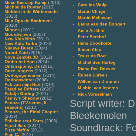
Mees Kees op Kamp
(2013)
-
Caroline Wulp
Michiel de Ruyter
(2015)
-
Martin Clinge
Midden in de Winternacht
(2013)
-
Martin Melissant
Mijn Opa de Bankrover
-
Laura van den Boogert
(2010)
Minoes
(2001)
-
Amin Ait Bihi
Moordwijven
(2007)
-
Peter Berkhof
New Kids Nitro
(2011)
-
Hans Doodkorte
New Kids Turbo
(2010)
Nieuwe Buren
(2014)
-
Simon Ates
Noord Zuid
(2015)
-
Truus de Boer
Nova Zembla 3D
(2012)
Onder het Hart
(2014)
-
Michel den Hartog
Ontsnapping, De
(2015)
-
Diana Dee Doeves
Onze jongens
(2017)
-
Ruben Lürsen
Oorlogsgeheimen
(2014)
Oorlogswinter
(2008)
-
Willem van Dinteren
Pak van mijn Hart
(2014)
-
Michiel van Ieperen
Paradise Drifters
(2020)
Patatje Oorlog
(2011)
-
Nick Vorsselman
Penny's Shadow
(2011)
Script writer:
Penoza (TV-series, 5
seasons)
(2010)
Penoza, the Final Chapter
Bleekemolen
(2019)
Phileine zegt Sorry
(2003)
Soundtrack: F
Pijnstillers
(2014)
Pizza Maffia
(2011)
Plan C.
(2012)