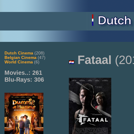
Dutch Cinema
(208)
Fataal
(20
Belgian Cinema
(47)
World Cinema
(6)
Movies..: 261
Blu-Rays: 306