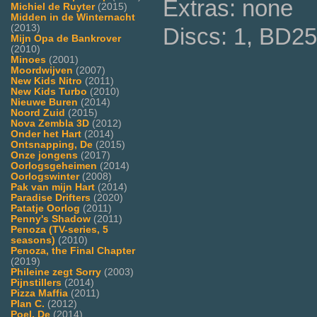
Extras: none
Michiel de Ruyter
(2015)
Midden in de Winternacht
(2013)
Discs: 1, BD25
Mijn Opa de Bankrover
(2010)
Minoes
(2001)
Moordwijven
(2007)
New Kids Nitro
(2011)
New Kids Turbo
(2010)
Nieuwe Buren
(2014)
Noord Zuid
(2015)
Nova Zembla 3D
(2012)
Onder het Hart
(2014)
Ontsnapping, De
(2015)
Onze jongens
(2017)
Oorlogsgeheimen
(2014)
Oorlogswinter
(2008)
Pak van mijn Hart
(2014)
Paradise Drifters
(2020)
Patatje Oorlog
(2011)
Penny's Shadow
(2011)
Penoza (TV-series, 5
seasons)
(2010)
Penoza, the Final Chapter
(2019)
Phileine zegt Sorry
(2003)
Pijnstillers
(2014)
Pizza Maffia
(2011)
Plan C.
(2012)
Poel, De
(2014)