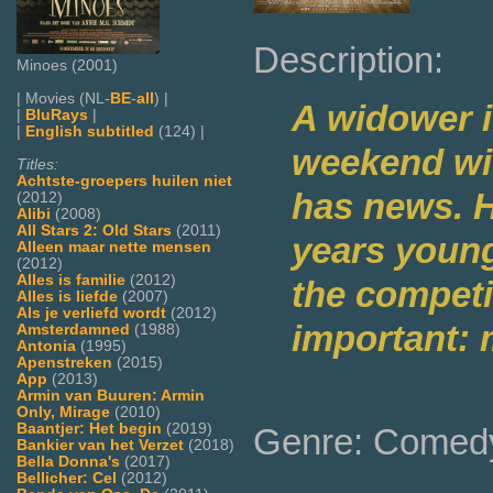
Description:
Minoes (2001)
| Movies (NL-
BE
-
all
) |
A widower in
|
BluRays
|
|
English subtitled
(124) |
weekend wi
Titles:
Achtste-groepers huilen niet
has news. H
(2012)
Alibi
(2008)
All Stars 2: Old Stars
(2011)
years young
Alleen maar nette mensen
(2012)
Alles is familie
(2012)
the competi
Alles is liefde
(2007)
Als je verliefd wordt
(2012)
important: 
Amsterdamned
(1988)
Antonia
(1995)
Apenstreken
(2015)
App
(2013)
Armin van Buuren: Armin
Only, Mirage
(2010)
Baantjer: Het begin
(2019)
Genre: Comed
Bankier van het Verzet
(2018)
Bella Donna's
(2017)
Bellicher: Cel
(2012)