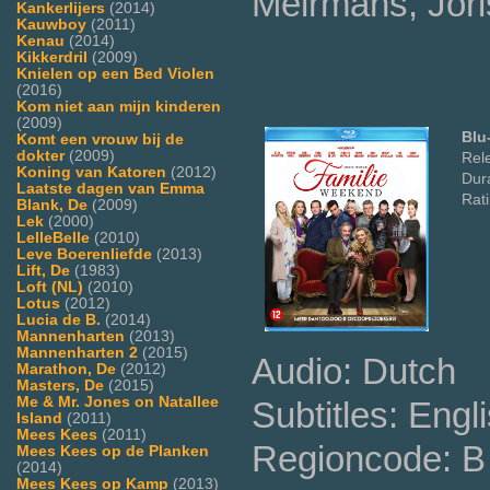
Meirmans, Jor
Kankerlijers
(2014)
Kauwboy
(2011)
Kenau
(2014)
Kikkerdril
(2009)
Knielen op een Bed Violen
(2016)
Kom niet aan mijn kinderen
(2009)
Blu
Komt een vrouw bij de
dokter
(2009)
Rel
Koning van Katoren
(2012)
Dura
Laatste dagen van Emma
Rat
Blank, De
(2009)
Lek
(2000)
LelleBelle
(2010)
Leve Boerenliefde
(2013)
Lift, De
(1983)
Loft (NL)
(2010)
Lotus
(2012)
Lucia de B.
(2014)
Mannenharten
(2013)
Mannenharten 2
(2015)
Audio: Dutch
Marathon, De
(2012)
Masters, De
(2015)
Me & Mr. Jones on Natallee
Subtitles: Engl
Island
(2011)
Mees Kees
(2011)
Regioncode: B 
Mees Kees op de Planken
(2014)
Mees Kees op Kamp
(2013)