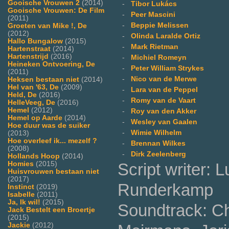
Gooische Vrouwen 2
(2014)
-
Tibor Lukács
Gooische Vrouwen: De Film
-
Peer Mascini
(2011)
-
Beppie Melissen
Groeten van Mike !, De
(2012)
-
Olinda Laralde Ortiz
Hallo Bungalow
(2015)
-
Mark Rietman
Hartenstraat
(2014)
Hartenstrijd
(2016)
-
Michiel Romeyn
Heineken Ontvoering, De
-
Peter William Strykes
(2011)
-
Nico van de Merwe
Heksen bestaan niet
(2014)
Hel van '63, De
(2009)
-
Lara van de Peppel
Held, De
(2016)
-
Romy van de Vaart
HelleVeeg, De
(2016)
Hemel
(2012)
-
Roy van den Akker
Hemel op Aarde
(2014)
-
Wesley van Gaalen
Hoe duur was de suiker
-
Wimie Wilhelm
(2013)
Hoe overleef ik... mezelf ?
-
Brennan Wilkes
(2008)
-
Dirk Zeelenberg
Hollands Hoop
(2014)
Homies
(2015)
Script writer:
Huisvrouwen bestaan niet
(2017)
Runderkamp
Instinct
(2019)
Isabelle
(2011)
Ja, Ik wil!
(2015)
Soundtrack: C
Jack Bestelt een Broertje
(2015)
Jackie
(2012)