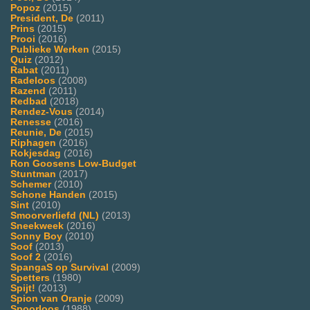
Popoz
(2015)
President, De
(2011)
Prins
(2015)
Prooi
(2016)
Publieke Werken
(2015)
Quiz
(2012)
Rabat
(2011)
Radeloos
(2008)
Razend
(2011)
Redbad
(2018)
Rendez-Vous
(2014)
Renesse
(2016)
Reunie, De
(2015)
Riphagen
(2016)
Rokjesdag
(2016)
Ron Goosens Low-Budget
Stuntman
(2017)
Schemer
(2010)
Schone Handen
(2015)
Sint
(2010)
Smoorverliefd (NL)
(2013)
Sneekweek
(2016)
Sonny Boy
(2010)
Soof
(2013)
Soof 2
(2016)
SpangaS op Survival
(2009)
Spetters
(1980)
Spijt!
(2013)
Spion van Oranje
(2009)
Spoorloos
(1988)