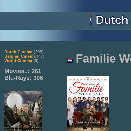
Dutch Cinema
(208)
Familie 
Belgian Cinema
(47)
World Cinema
(6)
Movies..: 261
Blu-Rays: 306