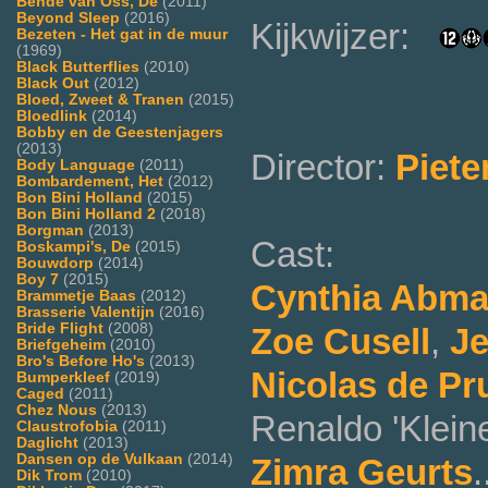
Bende van Oss, De
(2011)
Beyond Sleep
(2016)
Kijkwijzer:
Bezeten - Het gat in de muur
(1969)
Black Butterflies
(2010)
Black Out
(2012)
Bloed, Zweet & Tranen
(2015)
Bloedlink
(2014)
Bobby en de Geestenjagers
(2013)
Director:
Piete
Body Language
(2011)
Bombardement, Het
(2012)
Bon Bini Holland
(2015)
Bon Bini Holland 2
(2018)
Borgman
(2013)
Cast:
Boskampi's, De
(2015)
Bouwdorp
(2014)
Boy 7
(2015)
Cynthia Abm
Brammetje Baas
(2012)
Brasserie Valentijn
(2016)
Bride Flight
(2008)
Zoe Cusell
,
Je
Briefgeheim
(2010)
Bro's Before Ho's
(2013)
Nicolas de P
Bumperkleef
(2019)
Caged
(2011)
Chez Nous
(2013)
Renaldo 'Kleine
Claustrofobia
(2011)
Daglicht
(2013)
Dansen op de Vulkaan
(2014)
Zimra Geurts
.
Dik Trom
(2010)