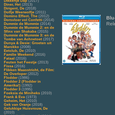
Dikkertje Dap
(2017)
Diner, Het
(2013)
Dirigent, De
(2018)
Dolfje Weerwolfje
(2011)
Domino Effect, The
(2012)
Blu
Dorsvloer vol Confetti
(2014)
Rel
Dummie de Mummie
(2014)
Dummie de Mummie 2: en de
Sfinx van Shakaba
(2015)
Dummie de Mummie 3: en de
Tombe van Achnetoet
(2017)
Dunya & Desie: Groeten uit
Marokko
(2008)
Eetclub, De
(2010)
Familie Weekend
(2016)
Fataal
(2016)
Feuten het Feestje
(2013)
Fissa
(2016)
Flikken Maasstricht, de Film:
De Overloper
(2012)
Flodder
(1986)
Flodder 2 (Flodder in
Amerika!)
(1992)
Flodder 3
(1995)
Foeksia de Miniheks
(2010)
Frank & Eva
(1973)
Geheim, Het
(2010)
Gek van Oranje
(2018)
Gelukkige Huisvrouw, De
(2010)