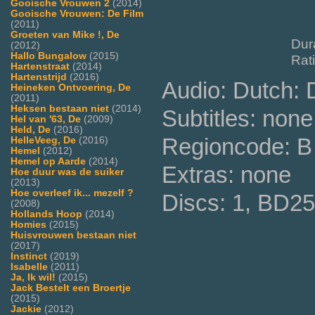
Gooische Vrouwen 2
(2014)
Gooische Vrouwen: De Film
(2011)
Groeten van Mike !, De
Dur
(2012)
Hallo Bungalow
(2015)
Rat
Hartenstraat
(2014)
Hartenstrijd
(2016)
Audio: Dutch: D
Heineken Ontvoering, De
(2011)
Heksen bestaan niet
(2014)
Subtitles: none
Hel van '63, De
(2009)
Held, De
(2016)
Regioncode: B 
HelleVeeg, De
(2016)
Hemel
(2012)
Hemel op Aarde
(2014)
Extras: none
Hoe duur was de suiker
(2013)
Hoe overleef ik... mezelf ?
Discs: 1, BD25
(2008)
Hollands Hoop
(2014)
Homies
(2015)
Huisvrouwen bestaan niet
(2017)
Instinct
(2019)
Isabelle
(2011)
Ja, Ik wil!
(2015)
Jack Bestelt een Broertje
(2015)
Jackie
(2012)