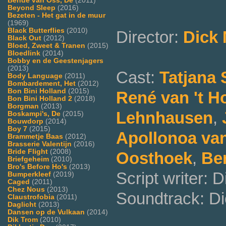
Bende van Oss, De
(2011)
Beyond Sleep
(2016)
Bezeten - Het gat in de muur
(1969)
Black Butterflies
(2010)
Director:
Dick
Black Out
(2012)
Bloed, Zweet & Tranen
(2015)
Bloedlink
(2014)
Bobby en de Geestenjagers
(2013)
Cast:
Tatjana 
Body Language
(2011)
Bombardement, Het
(2012)
Bon Bini Holland
(2015)
René van 't H
Bon Bini Holland 2
(2018)
Borgman
(2013)
Lehnhausen
,
Boskampi's, De
(2015)
Bouwdorp
(2014)
Boy 7
(2015)
Apollonoa va
Brammetje Baas
(2012)
Brasserie Valentijn
(2016)
Bride Flight
(2008)
Oosthoek
,
Be
Briefgeheim
(2010)
Bro's Before Ho's
(2013)
Script writer: 
Bumperkleef
(2019)
Caged
(2011)
Chez Nous
(2013)
Soundtrack: D
Claustrofobia
(2011)
Daglicht
(2013)
Dansen op de Vulkaan
(2014)
Dik Trom
(2010)