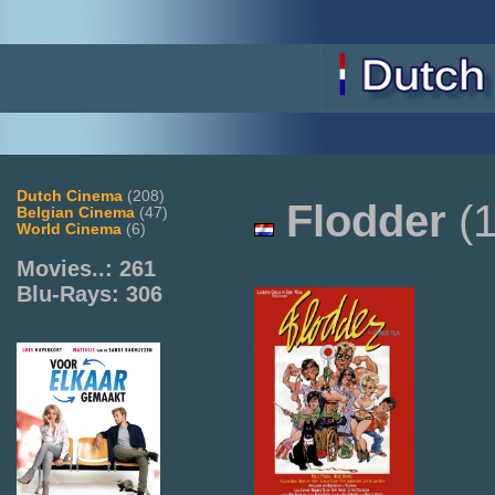
Dutch Cinema
(208)
Flodder
(1
Belgian Cinema
(47)
World Cinema
(6)
Movies..: 261
Blu-Rays: 306