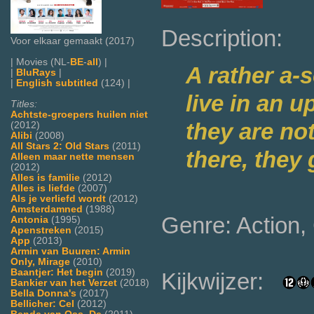
Description:
Voor elkaar gemaakt (2017)
| Movies (NL-
BE
-
all
) |
A rather a-s
|
BluRays
|
|
English subtitled
(124) |
live in an 
Titles:
Achtste-groepers huilen niet
they are no
(2012)
Alibi
(2008)
All Stars 2: Old Stars
(2011)
there, they 
Alleen maar nette mensen
(2012)
Alles is familie
(2012)
Alles is liefde
(2007)
Als je verliefd wordt
(2012)
Amsterdamned
(1988)
Genre: Action
Antonia
(1995)
Apenstreken
(2015)
App
(2013)
Armin van Buuren: Armin
Only, Mirage
(2010)
Baantjer: Het begin
(2019)
Kijkwijzer:
Bankier van het Verzet
(2018)
Bella Donna's
(2017)
Bellicher: Cel
(2012)