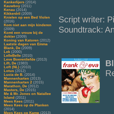
Kankerlijers
(2014)
Kauwboy
(2011)
Kenau
(2014)
Kikkerdril
(2009)
Script writer: 
Knielen op een Bed Violen
(2016)
Kom niet aan mijn kinderen
Soundtrack: A
(2009)
Komt een vrouw bij de
dokter
(2009)
Koning van Katoren
(2012)
Laatste dagen van Emma
Blank, De
(2009)
Lek
(2000)
LelleBelle
(2010)
Leve Boerenliefde
(2013)
Bl
Lift, De
(1983)
Loft (NL)
(2010)
Re
Lotus
(2012)
Lucia de B.
(2014)
Mannenharten
(2013)
Mannenharten 2
(2015)
Marathon, De
(2012)
Masters, De
(2015)
Me & Mr. Jones on Natallee
Island
(2011)
Mees Kees
(2011)
Mees Kees op de Planken
(2014)
Mees Kees op Kamp
(2013)