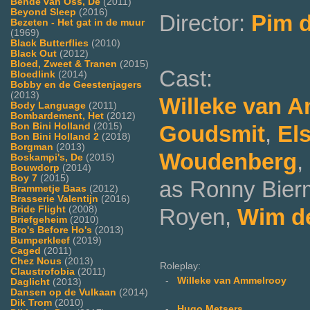
Bende van Oss, De
(2011)
Beyond Sleep
(2016)
Director:
Pim d
Bezeten - Het gat in de muur
(1969)
Black Butterflies
(2010)
Black Out
(2012)
Bloed, Zweet & Tranen
(2015)
Cast:
Bloedlink
(2014)
Bobby en de Geestenjagers
(2013)
Willeke van 
Body Language
(2011)
Bombardement, Het
(2012)
Bon Bini Holland
(2015)
Goudsmit
,
Els
Bon Bini Holland 2
(2018)
Borgman
(2013)
Woudenberg
,
Boskampi's, De
(2015)
Bouwdorp
(2014)
Boy 7
(2015)
as Ronny Bie
Brammetje Baas
(2012)
Brasserie Valentijn
(2016)
Bride Flight
(2008)
Royen,
Wim d
Briefgeheim
(2010)
Bro's Before Ho's
(2013)
Bumperkleef
(2019)
Caged
(2011)
Chez Nous
(2013)
Roleplay:
Claustrofobia
(2011)
-
Willeke van Ammelrooy
Daglicht
(2013)
Dansen op de Vulkaan
(2014)
Dik Trom
(2010)
-
Hugo Metsers