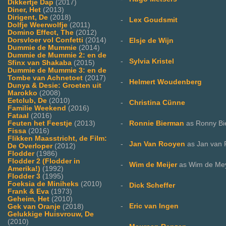
Dikkertje Dap
(2017)
Diner, Het
(2013)
Dirigent, De
(2018)
-
Lex Goudsmit
Dolfje Weerwolfje
(2011)
Domino Effect, The
(2012)
Dorsvloer vol Confetti
(2014)
-
Elsje de Wijn
Dummie de Mummie
(2014)
Dummie de Mummie 2: en de
-
Sylvia Kristel
Sfinx van Shakaba
(2015)
Dummie de Mummie 3: en de
Tombe van Achnetoet
(2017)
-
Helmert Woudenberg
Dunya & Desie: Groeten uit
Marokko
(2008)
Eetclub, De
(2010)
-
Christina Cünne
Familie Weekend
(2016)
Fataal
(2016)
Feuten het Feestje
(2013)
-
Ronnie Bierman
as Ronny B
Fissa
(2016)
Flikken Maasstricht, de Film:
-
Jan Van Rooyen
as Jan van
De Overloper
(2012)
Flodder
(1986)
Flodder 2 (Flodder in
-
Wim de Meijer
as Wim de Me
Amerika!)
(1992)
Flodder 3
(1995)
Foeksia de Miniheks
(2010)
-
Dick Scheffer
Frank & Eva
(1973)
Geheim, Het
(2010)
-
Eric van Ingen
Gek van Oranje
(2018)
Gelukkige Huisvrouw, De
(2010)