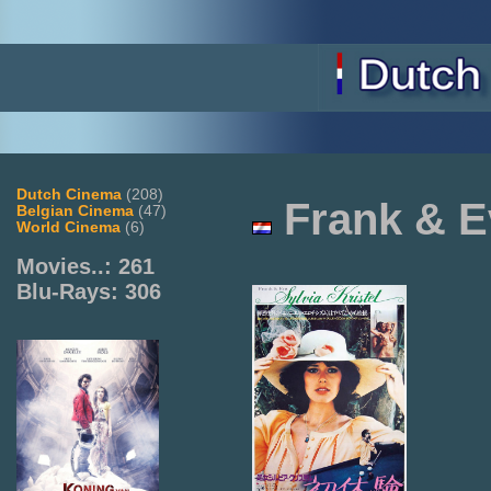
Dutch Cinema
(208)
Frank & E
Belgian Cinema
(47)
World Cinema
(6)
Movies..: 261
Blu-Rays: 306