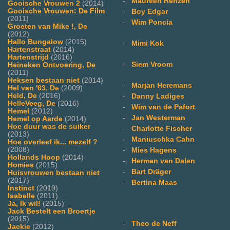
-
Maureen Renzen
Gooische Vrouwen 2
(2014)
Gooische Vrouwen: De Film
-
Boy Edgar
(2011)
-
Wim Poncia
Groeten van Mike !, De
(2012)
Hallo Bungalow
(2015)
-
Mimi Kok
Hartenstraat
(2014)
Hartenstrijd
(2016)
-
Siem Vroom
Heineken Ontvoering, De
(2011)
Heksen bestaan niet
(2014)
-
Marjan Heremans
Hel van '63, De
(2009)
Held, De
(2016)
-
Danny Ladiges
HelleVeeg, De
(2016)
-
Wim van de Pafort
Hemel
(2012)
-
Jan Westerman
Hemel op Aarde
(2014)
Hoe duur was de suiker
-
Charlotte Fischer
(2013)
-
Maniuschka Cahn
Hoe overleef ik... mezelf ?
(2008)
-
Mies Hagens
Hollands Hoop
(2014)
-
Herman van Dalen
Homies
(2015)
-
Bart Dräger
Huisvrouwen bestaan niet
(2017)
-
Bertina Maas
Instinct
(2019)
Isabelle
(2011)
Ja, Ik wil!
(2015)
Jack Bestelt een Broertje
(2015)
-
Theo de Neff
Jackie
(2012)