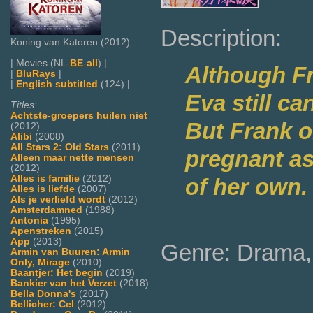
Description:
Koning van Katoren (2012)
| Movies (NL-
BE
-
all
) |
Although Fr
|
BluRays
|
|
English subtitled
(124) |
Eva still ca
Titles:
Achtste-groepers huilen niet
But Frank 
(2012)
Alibi
(2008)
All Stars 2: Old Stars
(2011)
pregnant as
Alleen maar nette mensen
(2012)
Alles is familie
(2012)
of her own.
Alles is liefde
(2007)
Als je verliefd wordt
(2012)
Amsterdamned
(1988)
Antonia
(1995)
Apenstreken
(2015)
App
(2013)
Genre: Drama
Armin van Buuren: Armin
Only, Mirage
(2010)
Baantjer: Het begin
(2019)
Bankier van het Verzet
(2018)
Bella Donna's
(2017)
Bellicher: Cel
(2012)