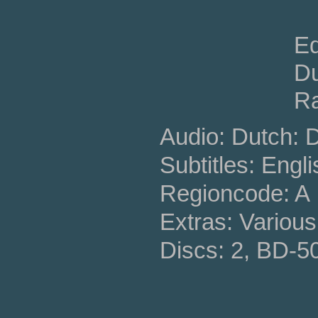
Ed
Du
Ra
Audio: Dutch: D
Subtitles: Engli
Regioncode: A
Extras: Various
Discs: 2, BD-