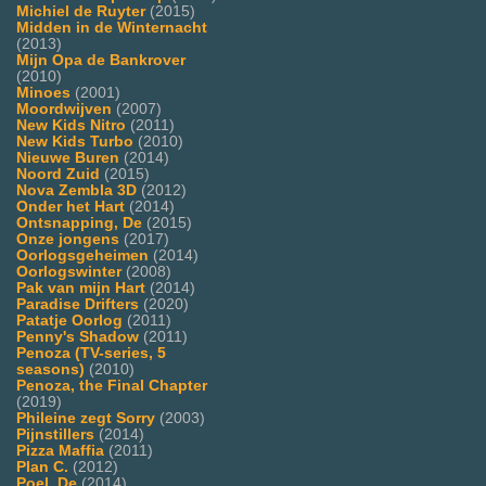
Michiel de Ruyter
(2015)
Midden in de Winternacht
(2013)
Mijn Opa de Bankrover
(2010)
Minoes
(2001)
Moordwijven
(2007)
New Kids Nitro
(2011)
New Kids Turbo
(2010)
Nieuwe Buren
(2014)
Noord Zuid
(2015)
Nova Zembla 3D
(2012)
Onder het Hart
(2014)
Ontsnapping, De
(2015)
Onze jongens
(2017)
Oorlogsgeheimen
(2014)
Oorlogswinter
(2008)
Pak van mijn Hart
(2014)
Paradise Drifters
(2020)
Patatje Oorlog
(2011)
Penny's Shadow
(2011)
Penoza (TV-series, 5
seasons)
(2010)
Penoza, the Final Chapter
(2019)
Phileine zegt Sorry
(2003)
Pijnstillers
(2014)
Pizza Maffia
(2011)
Plan C.
(2012)
Poel, De
(2014)