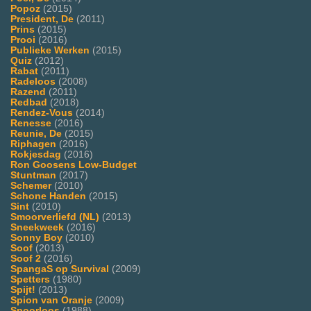
Popoz
(2015)
President, De
(2011)
Prins
(2015)
Prooi
(2016)
Publieke Werken
(2015)
Quiz
(2012)
Rabat
(2011)
Radeloos
(2008)
Razend
(2011)
Redbad
(2018)
Rendez-Vous
(2014)
Renesse
(2016)
Reunie, De
(2015)
Riphagen
(2016)
Rokjesdag
(2016)
Ron Goosens Low-Budget
Stuntman
(2017)
Schemer
(2010)
Schone Handen
(2015)
Sint
(2010)
Smoorverliefd (NL)
(2013)
Sneekweek
(2016)
Sonny Boy
(2010)
Soof
(2013)
Soof 2
(2016)
SpangaS op Survival
(2009)
Spetters
(1980)
Spijt!
(2013)
Spion van Oranje
(2009)
Spoorloos
(1988)