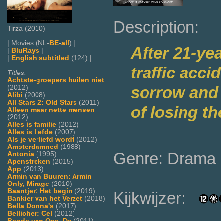
Description:
Tirza (2010)
| Movies (NL-
BE
-
all
) |
After 21-yea
|
BluRays
|
|
English subtitled
(124) |
traffic acci
Titles:
Achtste-groepers huilen niet
sorrow and 
(2012)
Alibi
(2008)
All Stars 2: Old Stars
(2011)
of losing th
Alleen maar nette mensen
(2012)
Alles is familie
(2012)
Alles is liefde
(2007)
Als je verliefd wordt
(2012)
Amsterdamned
(1988)
Genre: Drama
Antonia
(1995)
Apenstreken
(2015)
App
(2013)
Armin van Buuren: Armin
Only, Mirage
(2010)
Baantjer: Het begin
(2019)
Kijkwijzer:
Bankier van het Verzet
(2018)
Bella Donna's
(2017)
Bellicher: Cel
(2012)
Bende van Oss, De
(2011)