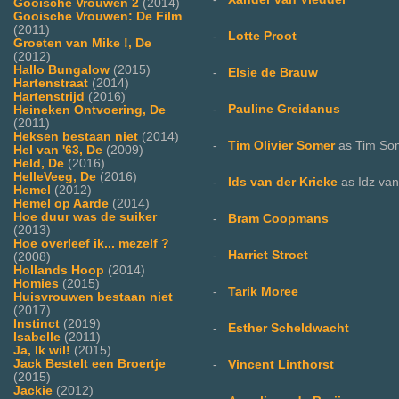
Gooische Vrouwen 2
(2014)
Gooische Vrouwen: De Film
(2011)
-
Lotte Proot
Groeten van Mike !, De
(2012)
Hallo Bungalow
(2015)
-
Elsie de Brauw
Hartenstraat
(2014)
Hartenstrijd
(2016)
-
Pauline Greidanus
Heineken Ontvoering, De
(2011)
Heksen bestaan niet
(2014)
-
Tim Olivier Somer
as Tim So
Hel van '63, De
(2009)
Held, De
(2016)
HelleVeeg, De
(2016)
-
Ids van der Krieke
as Idz van
Hemel
(2012)
Hemel op Aarde
(2014)
Hoe duur was de suiker
-
Bram Coopmans
(2013)
Hoe overleef ik... mezelf ?
-
Harriet Stroet
(2008)
Hollands Hoop
(2014)
Homies
(2015)
-
Tarik Moree
Huisvrouwen bestaan niet
(2017)
Instinct
(2019)
-
Esther Scheldwacht
Isabelle
(2011)
Ja, Ik wil!
(2015)
Jack Bestelt een Broertje
-
Vincent Linthorst
(2015)
Jackie
(2012)