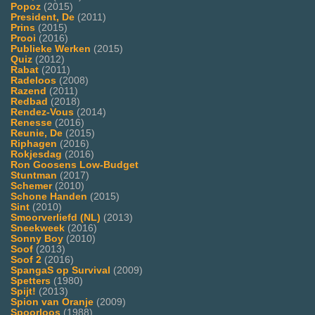
Popoz
(2015)
President, De
(2011)
Prins
(2015)
Prooi
(2016)
Publieke Werken
(2015)
Quiz
(2012)
Rabat
(2011)
Radeloos
(2008)
Razend
(2011)
Redbad
(2018)
Rendez-Vous
(2014)
Renesse
(2016)
Reunie, De
(2015)
Riphagen
(2016)
Rokjesdag
(2016)
Ron Goosens Low-Budget
Stuntman
(2017)
Schemer
(2010)
Schone Handen
(2015)
Sint
(2010)
Smoorverliefd (NL)
(2013)
Sneekweek
(2016)
Sonny Boy
(2010)
Soof
(2013)
Soof 2
(2016)
SpangaS op Survival
(2009)
Spetters
(1980)
Spijt!
(2013)
Spion van Oranje
(2009)
Spoorloos
(1988)