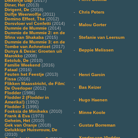
Dikkertje Dap
(2017)
Diner, Het
(2013)
Dirigent, De
(2018)
-
Chris Peters
Dolfje Weerwolfje
(2011)
Domino Effect, The
(2012)
Dorsvloer vol Confetti
(2014)
-
Malou Gorter
Dummie de Mummie
(2014)
Dummie de Mummie 2: en de
-
Stefanie van Leersum
Sfinx van Shakaba
(2015)
Dummie de Mummie 3: en de
Tombe van Achnetoet
(2017)
-
Beppie Melissen
Dunya & Desie: Groeten uit
Marokko
(2008)
Eetclub, De
(2010)
Familie Weekend
(2016)
Fataal
(2016)
Feuten het Feestje
(2013)
-
Henri Garcin
Fissa
(2016)
Flikken Maasstricht, de Film:
-
Bas Keizer
De Overloper
(2012)
Flodder
(1986)
Flodder 2 (Flodder in
-
Hugo Haenen
Amerika!)
(1992)
Flodder 3
(1995)
Foeksia de Miniheks
(2010)
-
Minne Koole
Frank & Eva
(1973)
Geheim, Het
(2010)
-
Gustav Borreman
Gek van Oranje
(2018)
Gelukkige Huisvrouw, De
(2010)
-
Xander van Vledder