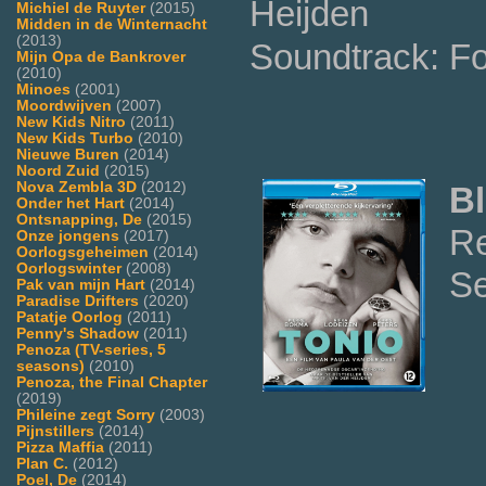
Heijden
Michiel de Ruyter
(2015)
Midden in de Winternacht
(2013)
Soundtrack: F
Mijn Opa de Bankrover
(2010)
Minoes
(2001)
Moordwijven
(2007)
New Kids Nitro
(2011)
New Kids Turbo
(2010)
Nieuwe Buren
(2014)
Noord Zuid
(2015)
Nova Zembla 3D
(2012)
Bl
Onder het Hart
(2014)
Ontsnapping, De
(2015)
Re
Onze jongens
(2017)
Oorlogsgeheimen
(2014)
Oorlogswinter
(2008)
Se
Pak van mijn Hart
(2014)
Paradise Drifters
(2020)
Patatje Oorlog
(2011)
Penny's Shadow
(2011)
Penoza (TV-series, 5
seasons)
(2010)
Penoza, the Final Chapter
(2019)
Phileine zegt Sorry
(2003)
Pijnstillers
(2014)
Pizza Maffia
(2011)
Plan C.
(2012)
Poel, De
(2014)