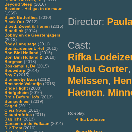
Beyond Sleep
(2016)
Bezeten - Het gat in de muur
(1969)
Black Butterflies
(2010)
Director:
Paula
Black Out
(2012)
Bloed, Zweet & Tranen
(2015)
Bloedlink
(2014)
Bobby en de Geestenjagers
(2013)
Cast:
Body Language
(2011)
Bombardement, Het
(2012)
Bon Bini Holland
(2015)
Rifka Lodeize
Bon Bini Holland 2
(2018)
Borgman
(2013)
Malou Gorter
Boskampi's, De
(2015)
Bouwdorp
(2014)
Boy 7
(2015)
Melissen
,
Hen
Brammetje Baas
(2012)
Brasserie Valentijn
(2016)
Bride Flight
(2008)
Haenen
,
Minn
Briefgeheim
(2010)
Bro's Before Ho's
(2013)
Bumperkleef
(2019)
Caged
(2011)
Chez Nous
(2013)
Roleplay:
Claustrofobia
(2011)
Daglicht
(2013)
-
Rifka Lodeizen
Dansen op de Vulkaan
(2014)
Dik Trom
(2010)
-
Pierre Bokma