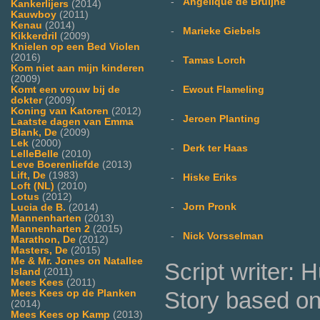
-
Angelique de Bruijne
Kankerlijers
(2014)
Kauwboy
(2011)
Kenau
(2014)
-
Marieke Giebels
Kikkerdril
(2009)
Knielen op een Bed Violen
(2016)
-
Tamas Lorch
Kom niet aan mijn kinderen
(2009)
-
Ewout Flameling
Komt een vrouw bij de
dokter
(2009)
Koning van Katoren
(2012)
-
Jeroen Planting
Laatste dagen van Emma
Blank, De
(2009)
Lek
(2000)
-
Derk ter Haas
LelleBelle
(2010)
Leve Boerenliefde
(2013)
Lift, De
(1983)
-
Hiske Eriks
Loft (NL)
(2010)
Lotus
(2012)
-
Jorn Pronk
Lucia de B.
(2014)
Mannenharten
(2013)
Mannenharten 2
(2015)
-
Nick Vorsselman
Marathon, De
(2012)
Masters, De
(2015)
Me & Mr. Jones on Natallee
Script writer:
Island
(2011)
Mees Kees
(2011)
Story based on 
Mees Kees op de Planken
(2014)
Mees Kees op Kamp
(2013)