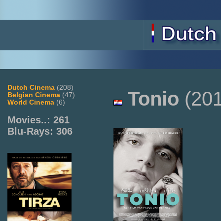
Dutch Cinema
(208)
Tonio
(201
Belgian Cinema
(47)
World Cinema
(6)
Movies..: 261
Blu-Rays: 306