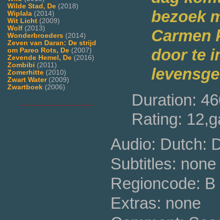
Wilde Stad, De
(2018)
bezoek m
Wiplala
(2014)
Wit Licht
(2009)
Wolf
(2013)
Carmen k
Wonderbroeders
(2014)
Zeven van Daran: De strijd
door te i
om Pareo Rots, De
(2007)
Zevende Hemel, De
(2016)
Zombibi
(2011)
levensge
Zomerhitte
(2010)
Zwart Water
(2009)
Zwartboek
(2006)
Duration: 46
___________________
Rating: 12,g
Audio: Dutch: 
Subtitles: none
Regioncode: B 
Extras: none