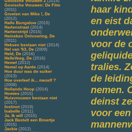
Gooische Vrouwen 2
(2014)
Gooische Vrouwen: De Film
haar kin
(2011)
Groeten van Mike !, De
en eist d
(2012)
Hallo Bungalow
(2015)
Hartenstraat
(2014)
onderwer
Hartenstrijd
(2016)
Heineken Ontvoering, De
(2011)
voor de 
Heksen bestaan niet
(2014)
Hel van '63, De
(2009)
geliquid
Held, De
(2016)
HelleVeeg, De
(2016)
Hemel
(2012)
tralies.
Hemel op Aarde
(2014)
Hoe duur was de suiker
de leidin
(2013)
Hoe overleef ik... mezelf ?
(2008)
nemen. O
Hollands Hoop
(2014)
Homies
(2015)
Huisvrouwen bestaan niet
deinst ze
(2017)
Instinct
(2019)
voor een
Isabelle
(2011)
Ja, Ik wil!
(2015)
Jack Bestelt een Broertje
mannenwe
(2015)
Jackie
(2012)