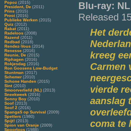
Popoz
(2015)
Blu-ray: NL
President, De
(2011)
Prins
(2015)
Released 15
Prooi
(2016)
Publieke Werken
(2015)
Quiz
(2012)
Rabat
(2011)
Het derd
Radeloos
(2008)
Razend
(2011)
Nederlan
Redbad
(2018)
Rendez-Vous
(2014)
Renesse
(2016)
kreeg ee
Reunie, De
(2015)
Riphagen
(2016)
Carmen 
Rokjesdag
(2016)
Ron Goosens Low-Budget
Stuntman
(2017)
neergesc
Schemer
(2010)
Schone Handen
(2015)
Sint
(2010)
vierde r
Smoorverliefd (NL)
(2013)
Sneekweek
(2016)
aanslag 
Sonny Boy
(2010)
Soof
(2013)
Soof 2
(2016)
overleefd
SpangaS op Survival
(2009)
Spetters
(1980)
coma te 
Spijt!
(2013)
Spion van Oranje
(2009)
Spoorloos
(1988)