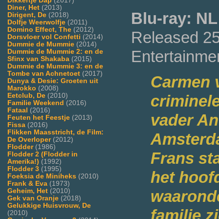
Dikkertje Dap
(2017)
Diner, Het
(2013)
Blu-ray: NL
Dirigent, De
(2018)
Dolfje Weerwolfje
(2011)
Domino Effect, The
(2012)
Released 25
Dorsvloer vol Confetti
(2014)
Dummie de Mummie
(2014)
Entertainme
Dummie de Mummie 2: en de
Sfinx van Shakaba
(2015)
Dummie de Mummie 3: en de
Tombe van Achnetoet
(2017)
Carmen v
Dunya & Desie: Groeten uit
Marokko
(2008)
Eetclub, De
(2010)
criminel
Familie Weekend
(2016)
Fataal
(2016)
vader An
Feuten het Feestje
(2013)
Fissa
(2016)
Flikken Maasstricht, de Film:
Amsterd
De Overloper
(2012)
Flodder
(1986)
Frans st
Flodder 2 (Flodder in
Amerika!)
(1992)
Flodder 3
(1995)
het hoof
Foeksia de Miniheks
(2010)
Frank & Eva
(1973)
Geheim, Het
(2010)
waaronde
Gek van Oranje
(2018)
Gelukkige Huisvrouw, De
familie 
(2010)