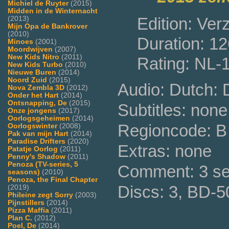
Michiel de Ruyter
(2015)
Midden in de Winternacht
Edition: Ve
(2013)
Mijn Opa de Bankrover
(2010)
Duration: 12
Minoes
(2001)
Moordwijven
(2007)
New Kids Nitro
(2011)
Rating: NL-
New Kids Turbo
(2010)
Nieuwe Buren
(2014)
Noord Zuid
(2015)
Audio: Dutch:
Nova Zembla 3D
(2012)
Onder het Hart
(2014)
Ontsnapping, De
(2015)
Subtitles: none
Onze jongens
(2017)
Oorlogsgeheimen
(2014)
Regioncode: B 
Oorlogswinter
(2008)
Pak van mijn Hart
(2014)
Paradise Drifters
(2020)
Extras: none
Patatje Oorlog
(2011)
Penny's Shadow
(2011)
Penoza (TV-series, 5
Comment: 3 se
seasons)
(2010)
Penoza, the Final Chapter
Discs: 3, BD-5
(2019)
Phileine zegt Sorry
(2003)
Pijnstillers
(2014)
Pizza Maffia
(2011)
Plan C.
(2012)
Poel, De
(2014)