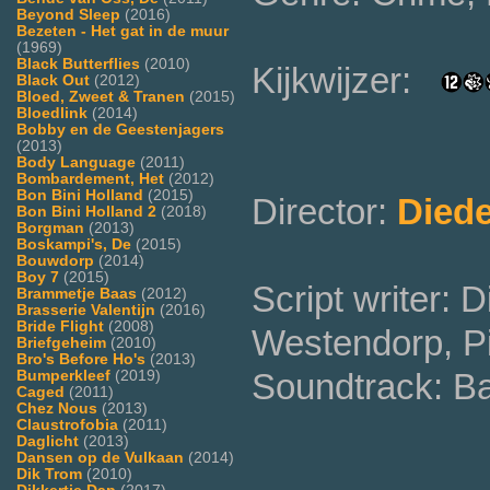
Beyond Sleep
(2016)
Bezeten - Het gat in de muur
(1969)
Black Butterflies
(2010)
Kijkwijzer:
Black Out
(2012)
Bloed, Zweet & Tranen
(2015)
Bloedlink
(2014)
Bobby en de Geestenjagers
(2013)
Body Language
(2011)
Bombardement, Het
(2012)
Bon Bini Holland
(2015)
Director:
Diede
Bon Bini Holland 2
(2018)
Borgman
(2013)
Boskampi's, De
(2015)
Bouwdorp
(2014)
Boy 7
(2015)
Script writer: 
Brammetje Baas
(2012)
Brasserie Valentijn
(2016)
Bride Flight
(2008)
Westendorp, Pi
Briefgeheim
(2010)
Bro's Before Ho's
(2013)
Soundtrack: Ba
Bumperkleef
(2019)
Caged
(2011)
Chez Nous
(2013)
Claustrofobia
(2011)
Daglicht
(2013)
Dansen op de Vulkaan
(2014)
Dik Trom
(2010)