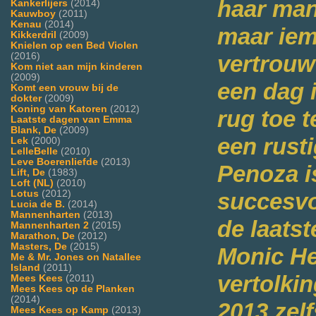
haar man
Kankerlijers
(2014)
Kauwboy
(2011)
Kenau
(2014)
maar iem
Kikkerdril
(2009)
Knielen op een Bed Violen
(2016)
vertrouw
Kom niet aan mijn kinderen
(2009)
een dag i
Komt een vrouw bij de
dokter
(2009)
Koning van Katoren
(2012)
rug toe 
Laatste dagen van Emma
Blank, De
(2009)
een rust
Lek
(2000)
LelleBelle
(2010)
Leve Boerenliefde
(2013)
Penoza i
Lift, De
(1983)
Loft (NL)
(2010)
Lotus
(2012)
succesvo
Lucia de B.
(2014)
Mannenharten
(2013)
de laatst
Mannenharten 2
(2015)
Marathon, De
(2012)
Masters, De
(2015)
Monic He
Me & Mr. Jones on Natallee
Island
(2011)
vertolki
Mees Kees
(2011)
Mees Kees op de Planken
(2014)
2013 zel
Mees Kees op Kamp
(2013)