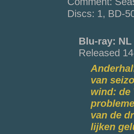
Comment: Seas
Discs: 1, BD-5
Blu-ray: NL
Released 14
Anderhal
van seiz
wind: de
probleme
van de d
lijken ge