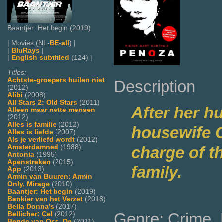
Baantjer: Het begin (2019)
| Movies (NL-
BE
-
all
) |
|
BluRays
|
|
English subtitled
(124) |
Titles:
Achtste-groepers huilen niet
Description
(2012)
Alibi
(2008)
All Stars 2: Old Stars
(2011)
After her h
Alleen maar nette mensen
(2012)
Alles is familie
(2012)
housewife C
Alles is liefde
(2007)
Als je verliefd wordt
(2012)
Amsterdamned
(1988)
charge of t
Antonia
(1995)
Apenstreken
(2015)
family.
App
(2013)
Armin van Buuren: Armin
Only, Mirage
(2010)
Baantjer: Het begin
(2019)
Bankier van het Verzet
(2018)
Bella Donna's
(2017)
Genre: Crime, 
Bellicher: Cel
(2012)
Bende van Oss, De
(2011)