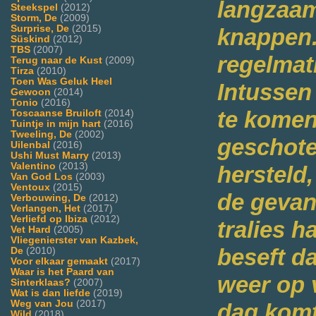
langzaam
Steekspel
(2012)
Storm, De
(2009)
Surprise, De
(2015)
knappen.
Süskind
(2012)
TBS
(2007)
regelmati
Terug naar de Kust
(2009)
Tirza
(2010)
Toen Was Geluk Heel
Intussen
Gewoon
(2014)
Tonio
(2016)
te komen
Toscaanse Bruiloft
(2014)
Tuintje in mijn hart
(2016)
Tweeling, De
(2002)
geschote
Uilenbal
(2016)
Ushi Must Marry
(2013)
Valentino
(2013)
hersteld
Van God Los
(2003)
Ventoux
(2015)
de gevan
Verbouwing, De
(2012)
Verlangen, Het
(2017)
Verliefd op Ibiza
(2012)
tralies h
Vet Hard
(2005)
Vliegenierster van Kazbek,
beseft da
De
(2010)
Voor elkaar gemaakt
(2017)
Waar is het Paard van
weer op 
Sinterklaas?
(2007)
Wat is dan liefde
(2019)
Weg van Jou
(2017)
dag komt
Wild
(2018)