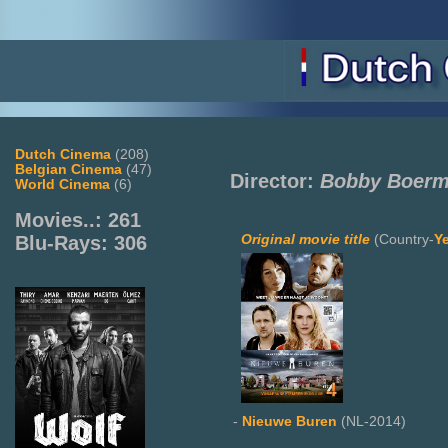
Dutch Cinema
(208)
Belgian Cinema
(47)
Director:
Bobby Boerm
World Cinema
(6)
Movies..: 261
Original movie title
(Country-
Y
Blu-Rays: 306
-
Nieuwe Buren
(NL-2014)