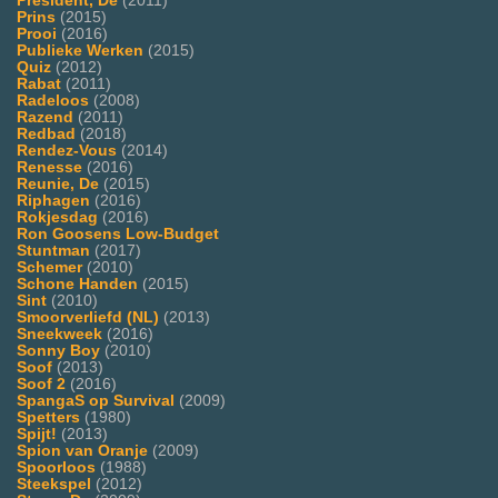
President, De
(2011)
Prins
(2015)
Prooi
(2016)
Publieke Werken
(2015)
Quiz
(2012)
Rabat
(2011)
Radeloos
(2008)
Razend
(2011)
Redbad
(2018)
Rendez-Vous
(2014)
Renesse
(2016)
Reunie, De
(2015)
Riphagen
(2016)
Rokjesdag
(2016)
Ron Goosens Low-Budget
Stuntman
(2017)
Schemer
(2010)
Schone Handen
(2015)
Sint
(2010)
Smoorverliefd (NL)
(2013)
Sneekweek
(2016)
Sonny Boy
(2010)
Soof
(2013)
Soof 2
(2016)
SpangaS op Survival
(2009)
Spetters
(1980)
Spijt!
(2013)
Spion van Oranje
(2009)
Spoorloos
(1988)
Steekspel
(2012)