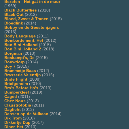
Bezeten - Het gat in de muur
(1969)
Black Butterflies
(2010)
Black Out
(2012)
Bloed, Zweet & Tranen
(2015)
Bloedlink
(2014)
Bobby en de Geestenjagers
(2013)
Body Language
(2011)
Bombardement, Het
(2012)
Bon Bini Holland
(2015)
Bon Bini Holland 2
(2018)
Borgman
(2013)
Boskampi's, De
(2015)
Bouwdorp
(2014)
Boy 7
(2015)
Brammetje Baas
(2012)
Brasserie Valentijn
(2016)
Bride Flight
(2008)
Briefgeheim
(2010)
Bro's Before Ho's
(2013)
Bumperkleef
(2019)
Caged
(2011)
Chez Nous
(2013)
Claustrofobia
(2011)
Daglicht
(2013)
Dansen op de Vulkaan
(2014)
Dik Trom
(2010)
Dikkertje Dap
(2017)
Diner, Het
(2013)