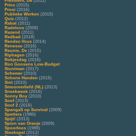
President, De
(2011)
Prins
(2015)
Prooi
(2016)
Publieke Werken
(2015)
Quiz
(2012)
Rabat
(2011)
Radeloos
(2008)
Razend
(2011)
Redbad
(2018)
Rendez-Vous
(2014)
Renesse
(2016)
Reunie, De
(2015)
Riphagen
(2016)
Rokjesdag
(2016)
Ron Goosens Low-Budget
Stuntman
(2017)
Schemer
(2010)
Schone Handen
(2015)
Sint
(2010)
Smoorverliefd (NL)
(2013)
Sneekweek
(2016)
Sonny Boy
(2010)
Soof
(2013)
Soof 2
(2016)
SpangaS op Survival
(2009)
Spetters
(1980)
Spijt!
(2013)
Spion van Oranje
(2009)
Spoorloos
(1988)
Steekspel
(2012)