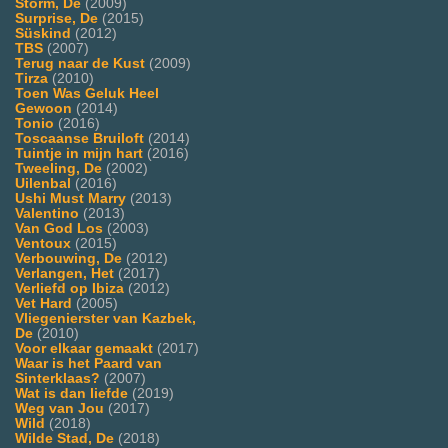
Storm, De
(2009)
Surprise, De
(2015)
Süskind
(2012)
TBS
(2007)
Terug naar de Kust
(2009)
Tirza
(2010)
Toen Was Geluk Heel
Gewoon
(2014)
Tonio
(2016)
Toscaanse Bruiloft
(2014)
Tuintje in mijn hart
(2016)
Tweeling, De
(2002)
Uilenbal
(2016)
Ushi Must Marry
(2013)
Valentino
(2013)
Van God Los
(2003)
Ventoux
(2015)
Verbouwing, De
(2012)
Verlangen, Het
(2017)
Verliefd op Ibiza
(2012)
Vet Hard
(2005)
Vliegenierster van Kazbek,
De
(2010)
Voor elkaar gemaakt
(2017)
Waar is het Paard van
Sinterklaas?
(2007)
Wat is dan liefde
(2019)
Weg van Jou
(2017)
Wild
(2018)
Wilde Stad, De
(2018)