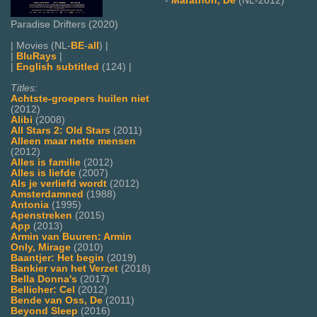
-
Marathon, De
(NL-2012)
Paradise Drifters (2020)
| Movies (NL-
BE
-
all
) |
|
BluRays
|
|
English subtitled
(124) |
Titles:
Achtste-groepers huilen niet
(2012)
Alibi
(2008)
All Stars 2: Old Stars
(2011)
Alleen maar nette mensen
(2012)
Alles is familie
(2012)
Alles is liefde
(2007)
Als je verliefd wordt
(2012)
Amsterdamned
(1988)
Antonia
(1995)
Apenstreken
(2015)
App
(2013)
Armin van Buuren: Armin
Only, Mirage
(2010)
Baantjer: Het begin
(2019)
Bankier van het Verzet
(2018)
Bella Donna's
(2017)
Bellicher: Cel
(2012)
Bende van Oss, De
(2011)
Beyond Sleep
(2016)