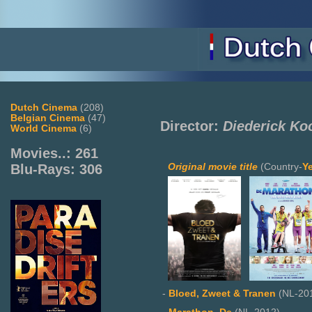
Dutch Cinema
(208)
Belgian Cinema
(47)
Director:
Diederick Ko
World Cinema
(6)
Movies..: 261
Original movie title
(Country-
Y
Blu-Rays: 306
-
Bloed, Zweet & Tranen
(NL-20