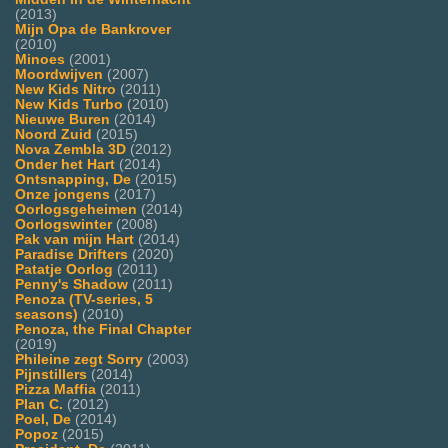
(2013)
Mijn Opa de Bankrover
(2010)
Minoes
(2001)
Moordwijven
(2007)
New Kids Nitro
(2011)
New Kids Turbo
(2010)
Nieuwe Buren
(2014)
Noord Zuid
(2015)
Nova Zembla 3D
(2012)
Onder het Hart
(2014)
Ontsnapping, De
(2015)
Onze jongens
(2017)
Oorlogsgeheimen
(2014)
Oorlogswinter
(2008)
Pak van mijn Hart
(2014)
Paradise Drifters
(2020)
Patatje Oorlog
(2011)
Penny's Shadow
(2011)
Penoza (TV-series, 5
seasons)
(2010)
Penoza, the Final Chapter
(2019)
Phileine zegt Sorry
(2003)
Pijnstillers
(2014)
Pizza Maffia
(2011)
Plan C.
(2012)
Poel, De
(2014)
Popoz
(2015)