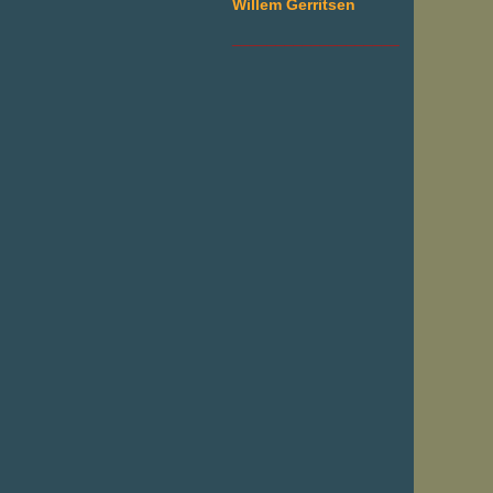
Willem Gerritsen
___________________