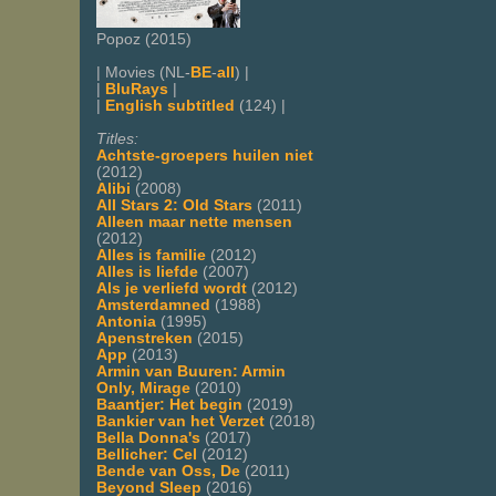
Popoz (2015)
| Movies (NL-
BE
-
all
) |
|
BluRays
|
|
English subtitled
(124) |
Titles:
Achtste-groepers huilen niet
(2012)
Alibi
(2008)
All Stars 2: Old Stars
(2011)
Alleen maar nette mensen
(2012)
Alles is familie
(2012)
Alles is liefde
(2007)
Als je verliefd wordt
(2012)
Amsterdamned
(1988)
Antonia
(1995)
Apenstreken
(2015)
App
(2013)
Armin van Buuren: Armin
Only, Mirage
(2010)
Baantjer: Het begin
(2019)
Bankier van het Verzet
(2018)
Bella Donna's
(2017)
Bellicher: Cel
(2012)
Bende van Oss, De
(2011)
Beyond Sleep
(2016)