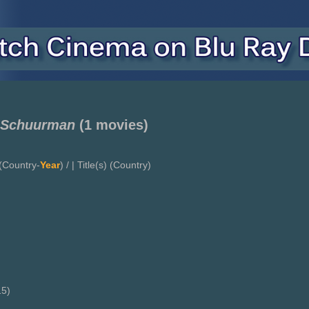
 Schuurman
(1 movies)
(Country-
Year
) / | Title(s) (Country)
5)