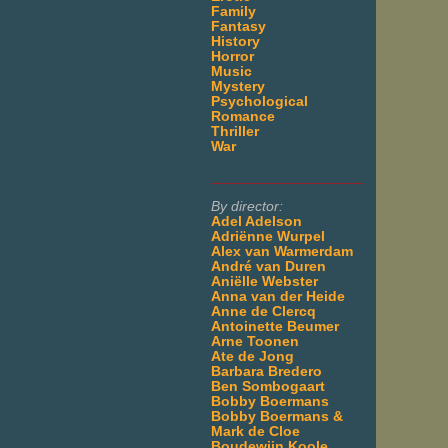
Family
Fantasy
History
Horror
Music
Mystery
Psychological
Romance
Thriller
War
___________________
By director:
Adel Adelson
Adriënne Wurpel
Alex van Warmerdam
André van Duren
Aniëlle Webster
Anna van der Heide
Anne de Clercq
Antoinette Beumer
Arne Toonen
Ate de Jong
Barbara Bredero
Ben Sombogaart
Bobby Boermans
Bobby Boermans &
Mark de Cloe
Boudewijn Koole