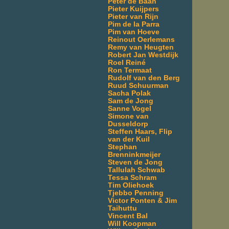
Peter de Baan
Pieter Kuijpers
Pieter van Rijn
Pim de la Parra
Pim van Hoeve
Reinout Oerlemans
Remy van Heugten
Robert Jan Westdijk
Roel Reiné
Ron Termaat
Rudolf van den Berg
Ruud Schuurman
Sacha Polak
Sam de Jong
Sanne Vogel
Simone van
Dusseldorp
Steffen Haars, Flip
van der Kuil
Stephan
Brenninkmeijer
Steven de Jong
Tallulah Schwab
Tessa Schram
Tim Oliehoek
Tjebbo Penning
Victor Ponten & Jim
Taihuttu
Vincent Bal
Will Koopman