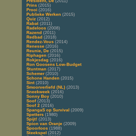
President, De
(2011)
Prins
(2015)
Prooi
(2016)
Publieke Werken
(2015)
Quiz
(2012)
Rabat
(2011)
Radeloos
(2008)
Razend
(2011)
Redbad
(2018)
Rendez-Vous
(2014)
Renesse
(2016)
Reunie, De
(2015)
Riphagen
(2016)
Rokjesdag
(2016)
Ron Goosens Low-Budget
Stuntman
(2017)
Schemer
(2010)
Schone Handen
(2015)
Sint
(2010)
Smoorverliefd (NL)
(2013)
Sneekweek
(2016)
Sonny Boy
(2010)
Soof
(2013)
Soof 2
(2016)
SpangaS op Survival
(2009)
Spetters
(1980)
Spijt!
(2013)
Spion van Oranje
(2009)
Spoorloos
(1988)
Steekspel
(2012)