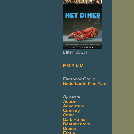
Diner (2013)
___________________
F O R U M
___________________
Facebook Group
Nederlands Film Fans
___________________
By genre:
Action
Adventure
Comedy
Crime
Dark Humor
Documentery
Drama
Erotic