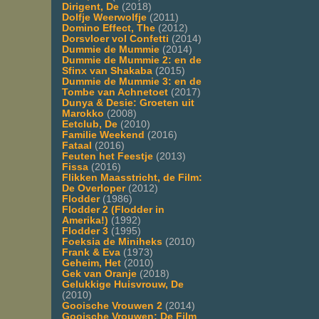
Dirigent, De
(2018)
Dolfje Weerwolfje
(2011)
Domino Effect, The
(2012)
Dorsvloer vol Confetti
(2014)
Dummie de Mummie
(2014)
Dummie de Mummie 2: en de
Sfinx van Shakaba
(2015)
Dummie de Mummie 3: en de
Tombe van Achnetoet
(2017)
Dunya & Desie: Groeten uit
Marokko
(2008)
Eetclub, De
(2010)
Familie Weekend
(2016)
Fataal
(2016)
Feuten het Feestje
(2013)
Fissa
(2016)
Flikken Maasstricht, de Film:
De Overloper
(2012)
Flodder
(1986)
Flodder 2 (Flodder in
Amerika!)
(1992)
Flodder 3
(1995)
Foeksia de Miniheks
(2010)
Frank & Eva
(1973)
Geheim, Het
(2010)
Gek van Oranje
(2018)
Gelukkige Huisvrouw, De
(2010)
Gooische Vrouwen 2
(2014)
Gooische Vrouwen: De Film