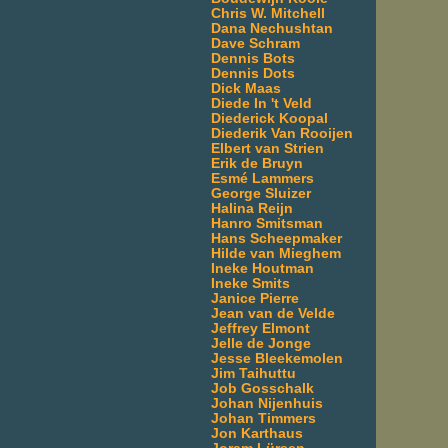
Chris W. Mitchell
Dana Nechushtan
Dave Schram
Dennis Bots
Dennis Dots
Dick Maas
Diede In 't Veld
Diederick Koopal
Diederik Van Rooijen
Elbert van Strien
Erik de Bruyn
Esmé Lammers
George Sluizer
Halina Reijn
Hanro Smitsman
Hans Scheepmaker
Hilde van Mieghem
Ineke Houtman
Ineke Smits
Janice Pierre
Jean van de Velde
Jeffrey Elmont
Jelle de Jonge
Jesse Bleekemolen
Jim Taihuttu
Job Gosschalk
Johan Nijenhuis
Johan Timmers
Jon Karthaus