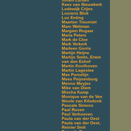
Joram Lürsen
Kees van Nieuwkerk
Lodewijk Crijns
Lourens Blok
Luc Enting
Maarten Treurniet
Marc Waltman
Margien Rogaar
Maria Peters
Mark de Cloe
Mark Verkerk
Marleen Gorris
Martijn Heijne
Martijn Smits, Erwin
van den Eshof
Martin Koolhoven
Martin Lagestee
Max Porcelijn
Mees Peijnenburg
Menno Meyjes
Mike van Diem
Mischa Kamp
Monique van de Ven
Nicole van Kilsdonk
Pascale Simons
Paul Ruven
Paul Verhoeven
Paula van der Oest
Paula van der Oest,
Reinier Smit