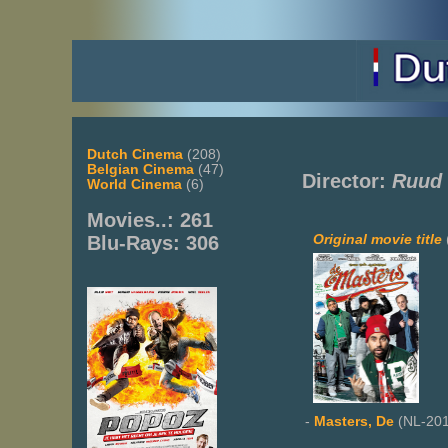
Dutch Cinema
(208)
Belgian Cinema
(47)
Director:
Ruud
World Cinema
(6)
Movies..: 261
Original movie title
Blu-Rays: 306
-
Masters, De
(NL-201