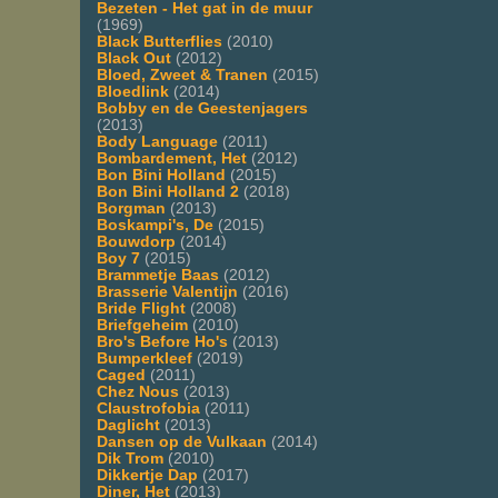
Bezeten - Het gat in de muur
(1969)
Black Butterflies
(2010)
Black Out
(2012)
Bloed, Zweet & Tranen
(2015)
Bloedlink
(2014)
Bobby en de Geestenjagers
(2013)
Body Language
(2011)
Bombardement, Het
(2012)
Bon Bini Holland
(2015)
Bon Bini Holland 2
(2018)
Borgman
(2013)
Boskampi's, De
(2015)
Bouwdorp
(2014)
Boy 7
(2015)
Brammetje Baas
(2012)
Brasserie Valentijn
(2016)
Bride Flight
(2008)
Briefgeheim
(2010)
Bro's Before Ho's
(2013)
Bumperkleef
(2019)
Caged
(2011)
Chez Nous
(2013)
Claustrofobia
(2011)
Daglicht
(2013)
Dansen op de Vulkaan
(2014)
Dik Trom
(2010)
Dikkertje Dap
(2017)
Diner, Het
(2013)