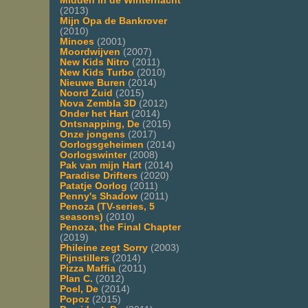
Midden in de Winternacht
(2013)
Mijn Opa de Bankrover
(2010)
Minoes
(2001)
Moordwijven
(2007)
New Kids Nitro
(2011)
New Kids Turbo
(2010)
Nieuwe Buren
(2014)
Noord Zuid
(2015)
Nova Zembla 3D
(2012)
Onder het Hart
(2014)
Ontsnapping, De
(2015)
Onze jongens
(2017)
Oorlogsgeheimen
(2014)
Oorlogswinter
(2008)
Pak van mijn Hart
(2014)
Paradise Drifters
(2020)
Patatje Oorlog
(2011)
Penny's Shadow
(2011)
Penoza (TV-series, 5
seasons)
(2010)
Penoza, the Final Chapter
(2019)
Phileine zegt Sorry
(2003)
Pijnstillers
(2014)
Pizza Maffia
(2011)
Plan C.
(2012)
Poel, De
(2014)
Popoz
(2015)