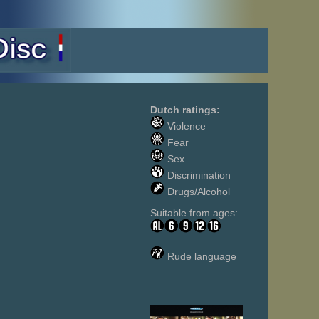
Dutch ratings:
Violence
Fear
Sex
Discrimination
Drugs/Alcohol
Suitable from ages:
Rude language
___________________