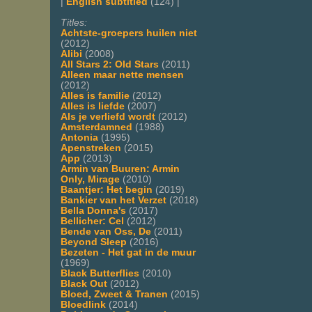
|
English subtitled
(124) |
Titles:
Achtste-groepers huilen niet
(2012)
Alibi
(2008)
All Stars 2: Old Stars
(2011)
Alleen maar nette mensen
(2012)
Alles is familie
(2012)
Alles is liefde
(2007)
Als je verliefd wordt
(2012)
Amsterdamned
(1988)
Antonia
(1995)
Apenstreken
(2015)
App
(2013)
Armin van Buuren: Armin
Only, Mirage
(2010)
Baantjer: Het begin
(2019)
Bankier van het Verzet
(2018)
Bella Donna's
(2017)
Bellicher: Cel
(2012)
Bende van Oss, De
(2011)
Beyond Sleep
(2016)
Bezeten - Het gat in de muur
(1969)
Black Butterflies
(2010)
Black Out
(2012)
Bloed, Zweet & Tranen
(2015)
Bloedlink
(2014)