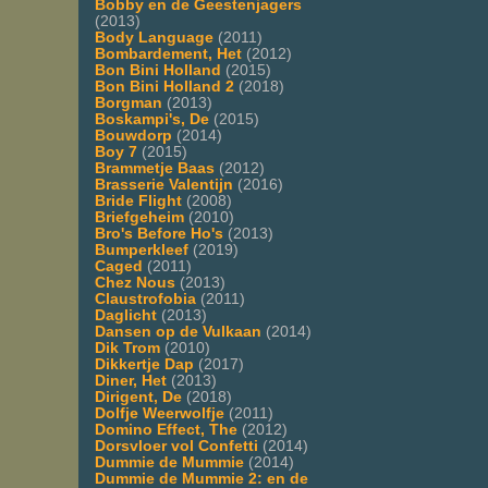
Bobby en de Geestenjagers
(2013)
Body Language
(2011)
Bombardement, Het
(2012)
Bon Bini Holland
(2015)
Bon Bini Holland 2
(2018)
Borgman
(2013)
Boskampi's, De
(2015)
Bouwdorp
(2014)
Boy 7
(2015)
Brammetje Baas
(2012)
Brasserie Valentijn
(2016)
Bride Flight
(2008)
Briefgeheim
(2010)
Bro's Before Ho's
(2013)
Bumperkleef
(2019)
Caged
(2011)
Chez Nous
(2013)
Claustrofobia
(2011)
Daglicht
(2013)
Dansen op de Vulkaan
(2014)
Dik Trom
(2010)
Dikkertje Dap
(2017)
Diner, Het
(2013)
Dirigent, De
(2018)
Dolfje Weerwolfje
(2011)
Domino Effect, The
(2012)
Dorsvloer vol Confetti
(2014)
Dummie de Mummie
(2014)
Dummie de Mummie 2: en de