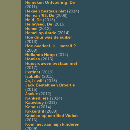
Heineken Ontvoering, De
(2011)
Heksen bestaan niet
(2014)
Hel van '63, De
(2009)
Held, De
(2016)
HelleVeeg, De
(2016)
Hemel
(2012)
Hemel op Aarde
(2014)
Hoe duur was de suiker
(2013)
Hoe overleef ik... mezelf ?
(2008)
Hollands Hoop
(2014)
Homies
(2015)
Huisvrouwen bestaan niet
(2017)
Instinct
(2019)
Isabelle
(2011)
Ja, Ik wil!
(2015)
Jack Bestelt een Broertje
(2015)
Jackie
(2012)
Kankerlijers
(2014)
Kauwboy
(2011)
Kenau
(2014)
Kikkerdril
(2009)
Knielen op een Bed Violen
(2016)
Kom niet aan mijn kinderen
(2009)