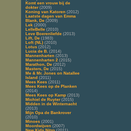
Komt een vrouw bij de
dokter
(2009)
Koning van Katoren
(2012)
Laatste dagen van Emma
Blank, De
(2009)
Lek
(2000)
LelleBelle
(2010)
Leve Boerenliefde
(2013)
Lift, De
(1983)
Loft (NL)
(2010)
Lotus
(2012)
Lucia de B.
(2014)
Mannenharten
(2013)
Mannenharten 2
(2015)
Marathon, De
(2012)
Masters, De
(2015)
Me & Mr. Jones on Natallee
Island
(2011)
Mees Kees
(2011)
Mees Kees op de Planken
(2014)
Mees Kees op Kamp
(2013)
Michiel de Ruyter
(2015)
Midden in de Winternacht
(2013)
Mijn Opa de Bankrover
(2010)
Minoes
(2001)
Moordwijven
(2007)
New Kids Nitro
(2011)