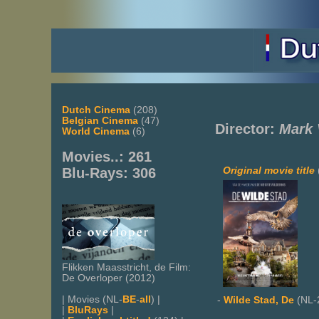
Dutch Cinema
(208)
Belgian Cinema
(47)
Director:
Mark 
World Cinema
(6)
Movies..: 261
Original movie title
Blu-Rays: 306
Flikken Maasstricht, de Film:
De Overloper (2012)
| Movies (NL-
BE
-
all
) |
-
Wilde Stad, De
(NL-
|
BluRays
|