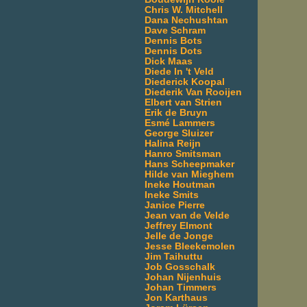
Chris W. Mitchell
Dana Nechushtan
Dave Schram
Dennis Bots
Dennis Dots
Dick Maas
Diede In 't Veld
Diederick Koopal
Diederik Van Rooijen
Elbert van Strien
Erik de Bruyn
Esmé Lammers
George Sluizer
Halina Reijn
Hanro Smitsman
Hans Scheepmaker
Hilde van Mieghem
Ineke Houtman
Ineke Smits
Janice Pierre
Jean van de Velde
Jeffrey Elmont
Jelle de Jonge
Jesse Bleekemolen
Jim Taihuttu
Job Gosschalk
Johan Nijenhuis
Johan Timmers
Jon Karthaus