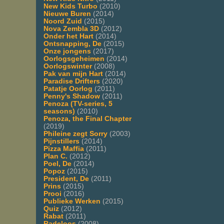
New Kids Turbo
(2010)
Nieuwe Buren
(2014)
Noord Zuid
(2015)
Nova Zembla 3D
(2012)
Onder het Hart
(2014)
Ontsnapping, De
(2015)
Onze jongens
(2017)
Oorlogsgeheimen
(2014)
Oorlogswinter
(2008)
Pak van mijn Hart
(2014)
Paradise Drifters
(2020)
Patatje Oorlog
(2011)
Penny's Shadow
(2011)
Penoza (TV-series, 5
seasons)
(2010)
Penoza, the Final Chapter
(2019)
Phileine zegt Sorry
(2003)
Pijnstillers
(2014)
Pizza Maffia
(2011)
Plan C.
(2012)
Poel, De
(2014)
Popoz
(2015)
President, De
(2011)
Prins
(2015)
Prooi
(2016)
Publieke Werken
(2015)
Quiz
(2012)
Rabat
(2011)
Radeloos
(2008)