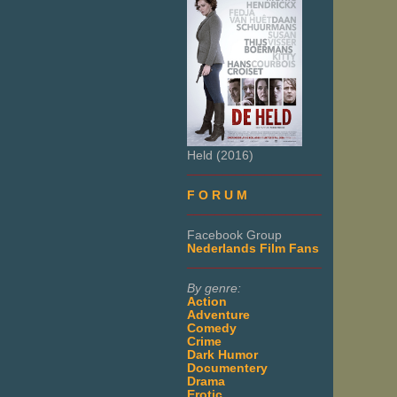
Held (2016)
___________________
F O R U M
___________________
Facebook Group
Nederlands Film Fans
___________________
By genre:
Action
Adventure
Comedy
Crime
Dark Humor
Documentery
Drama
Erotic