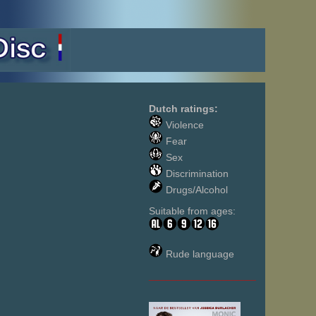
Dutch ratings:
Violence
Fear
Sex
Discrimination
Drugs/Alcohol
Suitable from ages:
Rude language
___________________