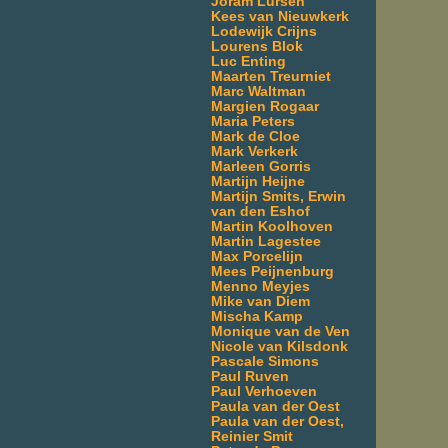
Joram Lürsen
Kees van Nieuwkerk
Lodewijk Crijns
Lourens Blok
Luc Enting
Maarten Treurniet
Marc Waltman
Margien Rogaar
Maria Peters
Mark de Cloe
Mark Verkerk
Marleen Gorris
Martijn Heijne
Martijn Smits, Erwin
van den Eshof
Martin Koolhoven
Martin Lagestee
Max Porcelijn
Mees Peijnenburg
Menno Meyjes
Mike van Diem
Mischa Kamp
Monique van de Ven
Nicole van Kilsdonk
Pascale Simons
Paul Ruven
Paul Verhoeven
Paula van der Oest
Paula van der Oest,
Reinier Smit