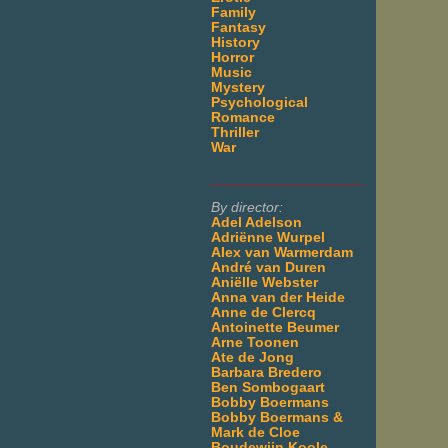
Family
Fantasy
History
Horror
Music
Mystery
Psychological
Romance
Thriller
War
___________________
By director:
Adel Adelson
Adriënne Wurpel
Alex van Warmerdam
André van Duren
Aniëlle Webster
Anna van der Heide
Anne de Clercq
Antoinette Beumer
Arne Toonen
Ate de Jong
Barbara Bredero
Ben Sombogaart
Bobby Boermans
Bobby Boermans &
Mark de Cloe
Boudewijn Koole