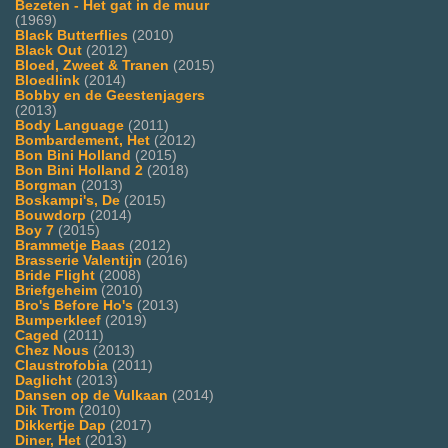
Bezeten - Het gat in de muur
(1969)
Black Butterflies
(2010)
Black Out
(2012)
Bloed, Zweet & Tranen
(2015)
Bloedlink
(2014)
Bobby en de Geestenjagers
(2013)
Body Language
(2011)
Bombardement, Het
(2012)
Bon Bini Holland
(2015)
Bon Bini Holland 2
(2018)
Borgman
(2013)
Boskampi's, De
(2015)
Bouwdorp
(2014)
Boy 7
(2015)
Brammetje Baas
(2012)
Brasserie Valentijn
(2016)
Bride Flight
(2008)
Briefgeheim
(2010)
Bro's Before Ho's
(2013)
Bumperkleef
(2019)
Caged
(2011)
Chez Nous
(2013)
Claustrofobia
(2011)
Daglicht
(2013)
Dansen op de Vulkaan
(2014)
Dik Trom
(2010)
Dikkertje Dap
(2017)
Diner, Het
(2013)