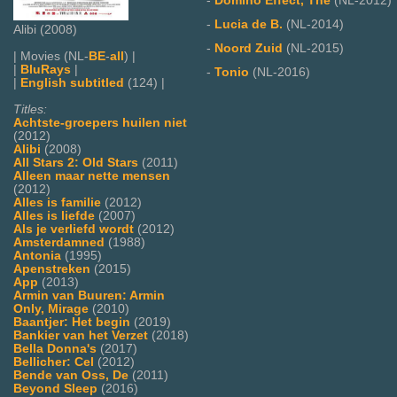
-
Domino Effect, The
(NL-2012)
-
Lucia de B.
(NL-2014)
Alibi (2008)
-
Noord Zuid
(NL-2015)
| Movies (NL-
BE
-
all
) |
|
BluRays
|
-
Tonio
(NL-2016)
|
English subtitled
(124) |
Titles:
Achtste-groepers huilen niet
(2012)
Alibi
(2008)
All Stars 2: Old Stars
(2011)
Alleen maar nette mensen
(2012)
Alles is familie
(2012)
Alles is liefde
(2007)
Als je verliefd wordt
(2012)
Amsterdamned
(1988)
Antonia
(1995)
Apenstreken
(2015)
App
(2013)
Armin van Buuren: Armin
Only, Mirage
(2010)
Baantjer: Het begin
(2019)
Bankier van het Verzet
(2018)
Bella Donna's
(2017)
Bellicher: Cel
(2012)
Bende van Oss, De
(2011)
Beyond Sleep
(2016)