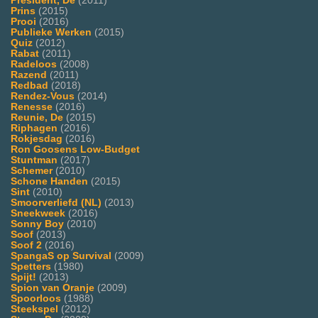
President, De
(2011)
Prins
(2015)
Prooi
(2016)
Publieke Werken
(2015)
Quiz
(2012)
Rabat
(2011)
Radeloos
(2008)
Razend
(2011)
Redbad
(2018)
Rendez-Vous
(2014)
Renesse
(2016)
Reunie, De
(2015)
Riphagen
(2016)
Rokjesdag
(2016)
Ron Goosens Low-Budget
Stuntman
(2017)
Schemer
(2010)
Schone Handen
(2015)
Sint
(2010)
Smoorverliefd (NL)
(2013)
Sneekweek
(2016)
Sonny Boy
(2010)
Soof
(2013)
Soof 2
(2016)
SpangaS op Survival
(2009)
Spetters
(1980)
Spijt!
(2013)
Spion van Oranje
(2009)
Spoorloos
(1988)
Steekspel
(2012)