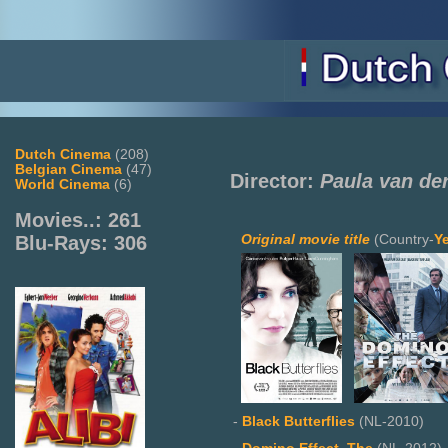
Dutch Cinema
(208)
Belgian Cinema
(47)
Director:
Paula van de
World Cinema
(6)
Movies..: 261
Original movie title
(Country-
Y
Blu-Rays: 306
-
Black Butterflies
(NL-2010)