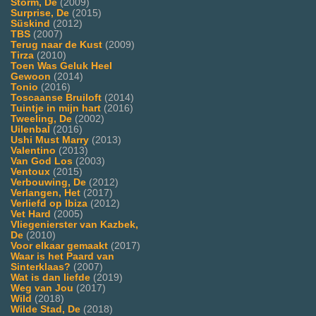
Storm, De
(2009)
Surprise, De
(2015)
Süskind
(2012)
TBS
(2007)
Terug naar de Kust
(2009)
Tirza
(2010)
Toen Was Geluk Heel
Gewoon
(2014)
Tonio
(2016)
Toscaanse Bruiloft
(2014)
Tuintje in mijn hart
(2016)
Tweeling, De
(2002)
Uilenbal
(2016)
Ushi Must Marry
(2013)
Valentino
(2013)
Van God Los
(2003)
Ventoux
(2015)
Verbouwing, De
(2012)
Verlangen, Het
(2017)
Verliefd op Ibiza
(2012)
Vet Hard
(2005)
Vliegenierster van Kazbek,
De
(2010)
Voor elkaar gemaakt
(2017)
Waar is het Paard van
Sinterklaas?
(2007)
Wat is dan liefde
(2019)
Weg van Jou
(2017)
Wild
(2018)
Wilde Stad, De
(2018)