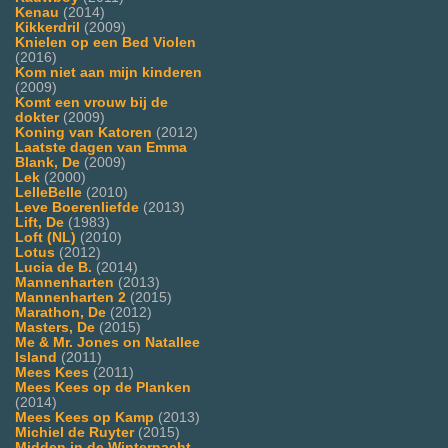
Kenau
(2014)
Kikkerdril
(2009)
Knielen op een Bed Violen
(2016)
Kom niet aan mijn kinderen
(2009)
Komt een vrouw bij de
dokter
(2009)
Koning van Katoren
(2012)
Laatste dagen van Emma
Blank, De
(2009)
Lek
(2000)
LelleBelle
(2010)
Leve Boerenliefde
(2013)
Lift, De
(1983)
Loft (NL)
(2010)
Lotus
(2012)
Lucia de B.
(2014)
Mannenharten
(2013)
Mannenharten 2
(2015)
Marathon, De
(2012)
Masters, De
(2015)
Me & Mr. Jones on Natallee
Island
(2011)
Mees Kees
(2011)
Mees Kees op de Planken
(2014)
Mees Kees op Kamp
(2013)
Michiel de Ruyter
(2015)
Midden in de Winternacht