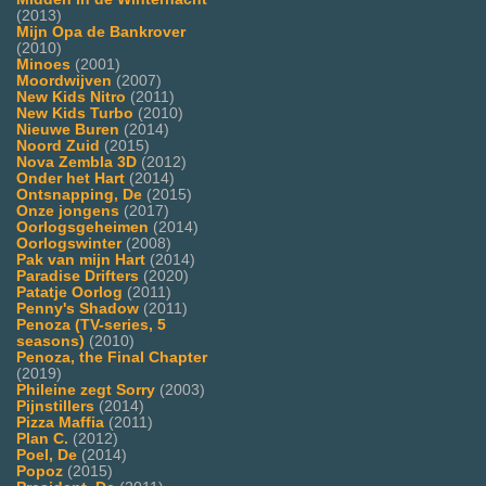
(2013)
Mijn Opa de Bankrover
(2010)
Minoes
(2001)
Moordwijven
(2007)
New Kids Nitro
(2011)
New Kids Turbo
(2010)
Nieuwe Buren
(2014)
Noord Zuid
(2015)
Nova Zembla 3D
(2012)
Onder het Hart
(2014)
Ontsnapping, De
(2015)
Onze jongens
(2017)
Oorlogsgeheimen
(2014)
Oorlogswinter
(2008)
Pak van mijn Hart
(2014)
Paradise Drifters
(2020)
Patatje Oorlog
(2011)
Penny's Shadow
(2011)
Penoza (TV-series, 5
seasons)
(2010)
Penoza, the Final Chapter
(2019)
Phileine zegt Sorry
(2003)
Pijnstillers
(2014)
Pizza Maffia
(2011)
Plan C.
(2012)
Poel, De
(2014)
Popoz
(2015)