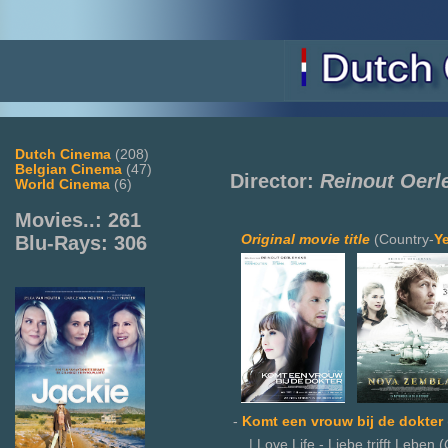
Dutch Cinema
(208)
Belgian Cinema
(47)
Director:
Reinout Oer
World Cinema
(6)
Movies..: 261
Original movie title
(Country-
Y
Blu-Rays: 306
-
Komt een vrouw bij de dokter
| Love Life - Liebe trifft Leben (