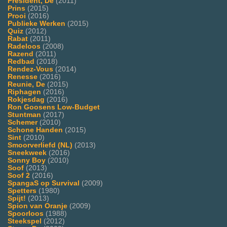
President, De
(2011)
Prins
(2015)
Prooi
(2016)
Publieke Werken
(2015)
Quiz
(2012)
Rabat
(2011)
Radeloos
(2008)
Razend
(2011)
Redbad
(2018)
Rendez-Vous
(2014)
Renesse
(2016)
Reunie, De
(2015)
Riphagen
(2016)
Rokjesdag
(2016)
Ron Goosens Low-Budget
Stuntman
(2017)
Schemer
(2010)
Schone Handen
(2015)
Sint
(2010)
Smoorverliefd (NL)
(2013)
Sneekweek
(2016)
Sonny Boy
(2010)
Soof
(2013)
Soof 2
(2016)
SpangaS op Survival
(2009)
Spetters
(1980)
Spijt!
(2013)
Spion van Oranje
(2009)
Spoorloos
(1988)
Steekspel
(2012)