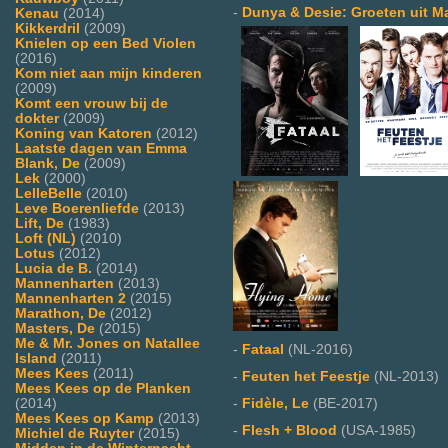
-
Dunya & Desie: Groeten uit M
Kenau
(2014)
Kikkerdril
(2009)
Knielen op een Bed Violen
(2016)
Kom niet aan mijn kinderen
(2009)
Komt een vrouw bij de
dokter
(2009)
Koning van Katoren
(2012)
Laatste dagen van Emma
Blank, De
(2009)
Lek
(2000)
LelleBelle
(2010)
Leve Boerenliefde
(2013)
Lift, De
(1983)
Loft (NL)
(2010)
Lotus
(2012)
Lucia de B.
(2014)
Mannenharten
(2013)
Mannenharten 2
(2015)
Marathon, De
(2012)
Masters, De
(2015)
Me & Mr. Jones on Natallee
-
Fataal
(NL-2016)
Island
(2011)
Mees Kees
(2011)
-
Feuten het Feestje
(NL-2013)
Mees Kees op de Planken
(2014)
-
Fidèle, Le
(BE-2017)
Mees Kees op Kamp
(2013)
-
Flesh + Blood
(USA-1985)
Michiel de Ruyter
(2015)