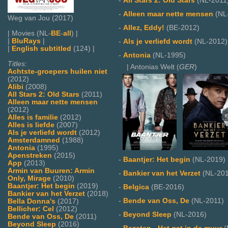
-
All Stars 2: Old Stars
(NL-2011
-
Alleen maar nette mensen
(NL
Weg van Jou (2017)
-
Allez, Eddy!
(BE-2012)
| Movies (NL-
BE
-
all
) |
|
BluRays
|
-
Als je verliefd wordt
(NL-2012)
|
English subtitled
(124) |
-
Antonia
(NL-1995)
Titles:
| Antonias Welt (
GER
)
Achtste-groepers huilen niet
(2012)
Alibi
(2008)
All Stars 2: Old Stars
(2011)
Alleen maar nette mensen
(2012)
Alles is familie
(2012)
Alles is liefde
(2007)
Als je verliefd wordt
(2012)
Amsterdamned
(1988)
Antonia
(1995)
Apenstreken
(2015)
-
Baantjer: Het begin
(NL-2019)
App
(2013)
Armin van Buuren: Armin
-
Bankier van het Verzet
(NL-201
Only, Mirage
(2010)
Baantjer: Het begin
(2019)
-
Belgica
(BE-2016)
Bankier van het Verzet
(2018)
-
Bende van Oss, De
(NL-2011)
Bella Donna's
(2017)
Bellicher: Cel
(2012)
-
Beyond Sleep
(NL-2016)
Bende van Oss, De
(2011)
Beyond Sleep
(2016)