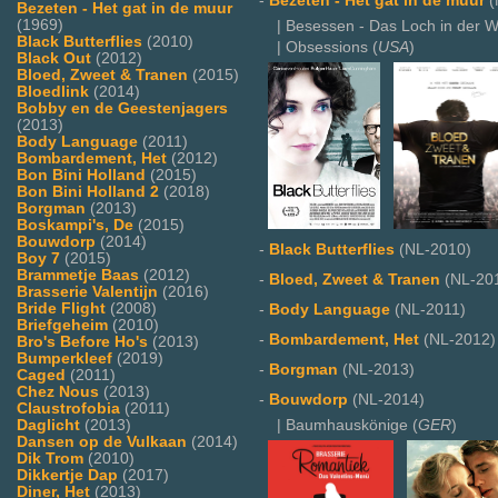
-
Bezeten - Het gat in de muur
(
Bezeten - Het gat in de muur
(1969)
| Besessen - Das Loch in der W
Black Butterflies
(2010)
| Obsessions (
USA
)
Black Out
(2012)
Bloed, Zweet & Tranen
(2015)
Bloedlink
(2014)
Bobby en de Geestenjagers
(2013)
Body Language
(2011)
Bombardement, Het
(2012)
Bon Bini Holland
(2015)
Bon Bini Holland 2
(2018)
Borgman
(2013)
Boskampi's, De
(2015)
Bouwdorp
(2014)
-
Black Butterflies
(NL-2010)
Boy 7
(2015)
Brammetje Baas
(2012)
-
Bloed, Zweet & Tranen
(NL-20
Brasserie Valentijn
(2016)
Bride Flight
(2008)
-
Body Language
(NL-2011)
Briefgeheim
(2010)
-
Bombardement, Het
(NL-2012)
Bro's Before Ho's
(2013)
Bumperkleef
(2019)
-
Borgman
(NL-2013)
Caged
(2011)
Chez Nous
(2013)
-
Bouwdorp
(NL-2014)
Claustrofobia
(2011)
Daglicht
(2013)
| Baumhauskönige (
GER
)
Dansen op de Vulkaan
(2014)
Dik Trom
(2010)
Dikkertje Dap
(2017)
Diner, Het
(2013)