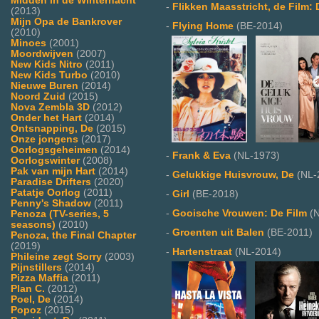
Midden in de Winternacht
-
Flikken Maasstricht, de Film:
(2013)
Mijn Opa de Bankrover
-
Flying Home
(BE-2014)
(2010)
Minoes
(2001)
Moordwijven
(2007)
New Kids Nitro
(2011)
New Kids Turbo
(2010)
Nieuwe Buren
(2014)
Noord Zuid
(2015)
Nova Zembla 3D
(2012)
Onder het Hart
(2014)
Ontsnapping, De
(2015)
Onze jongens
(2017)
Oorlogsgeheimen
(2014)
-
Frank & Eva
(NL-1973)
Oorlogswinter
(2008)
Pak van mijn Hart
(2014)
-
Gelukkige Huisvrouw, De
(NL-
Paradise Drifters
(2020)
Patatje Oorlog
(2011)
-
Girl
(BE-2018)
Penny's Shadow
(2011)
-
Gooische Vrouwen: De Film
(N
Penoza (TV-series, 5
seasons)
(2010)
-
Groenten uit Balen
(BE-2011)
Penoza, the Final Chapter
(2019)
-
Hartenstraat
(NL-2014)
Phileine zegt Sorry
(2003)
Pijnstillers
(2014)
Pizza Maffia
(2011)
Plan C.
(2012)
Poel, De
(2014)
Popoz
(2015)