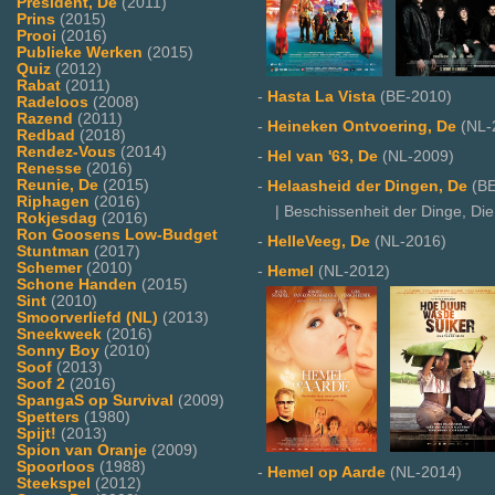
President, De
(2011)
Prins
(2015)
Prooi
(2016)
Publieke Werken
(2015)
Quiz
(2012)
Rabat
(2011)
-
Hasta La Vista
(BE-2010)
Radeloos
(2008)
Razend
(2011)
-
Heineken Ontvoering, De
(NL-
Redbad
(2018)
Rendez-Vous
(2014)
-
Hel van '63, De
(NL-2009)
Renesse
(2016)
Reunie, De
(2015)
-
Helaasheid der Dingen, De
(BE
Riphagen
(2016)
| Beschissenheit der Dinge, Die
Rokjesdag
(2016)
Ron Goosens Low-Budget
-
HelleVeeg, De
(NL-2016)
Stuntman
(2017)
Schemer
(2010)
-
Hemel
(NL-2012)
Schone Handen
(2015)
Sint
(2010)
Smoorverliefd (NL)
(2013)
Sneekweek
(2016)
Sonny Boy
(2010)
Soof
(2013)
Soof 2
(2016)
SpangaS op Survival
(2009)
Spetters
(1980)
Spijt!
(2013)
Spion van Oranje
(2009)
Spoorloos
(1988)
-
Hemel op Aarde
(NL-2014)
Steekspel
(2012)