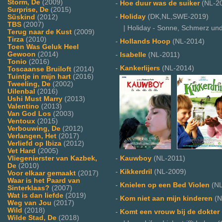
Storm, De
(2009)
-
Hoe duur was de suiker
(NL-2
Surprise, De
(2015)
-
Holiday
(DK,NL,SWE-2019)
Süskind
(2012)
TBS
(2007)
| Holiday - Sonne, Schmerz und S
Terug naar de Kust
(2009)
Tirza
(2010)
-
Hollands Hoop
(NL-2014)
Toen Was Geluk Heel
Gewoon
(2014)
-
Isabelle
(NL-2011)
Tonio
(2016)
-
Kankerlijers
(NL-2014)
Toscaanse Bruiloft
(2014)
Tuintje in mijn hart
(2016)
Tweeling, De
(2002)
Uilenbal
(2016)
Ushi Must Marry
(2013)
Valentino
(2013)
Van God Los
(2003)
Ventoux
(2015)
Verbouwing, De
(2012)
Verlangen, Het
(2017)
Verliefd op Ibiza
(2012)
Vet Hard
(2005)
Vliegenierster van Kazbek,
-
Kauwboy
(NL-2011)
De
(2010)
-
Kikkerdril
(NL-2009)
Voor elkaar gemaakt
(2017)
Waar is het Paard van
-
Knielen op een Bed Violen
(NL
Sinterklaas?
(2007)
Wat is dan liefde
(2019)
-
Kom niet aan mijn kinderen
(N
Weg van Jou
(2017)
Wild
(2018)
-
Komt een vrouw bij de dokter
Wilde Stad, De
(2018)