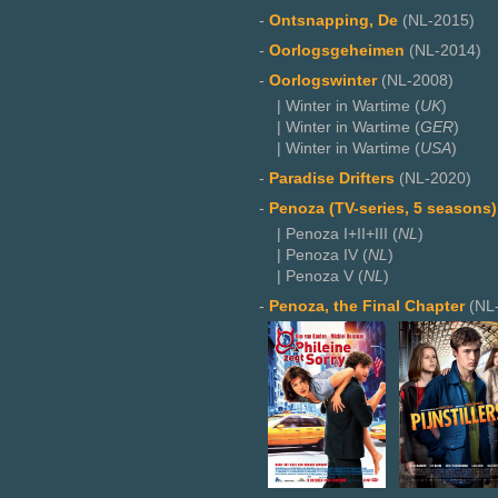
-
Ontsnapping, De
(NL-2015)
-
Oorlogsgeheimen
(NL-2014)
-
Oorlogswinter
(NL-2008)
| Winter in Wartime (
UK
)
| Winter in Wartime (
GER
)
| Winter in Wartime (
USA
)
-
Paradise Drifters
(NL-2020)
-
Penoza (TV-series, 5 seasons)
| Penoza I+II+III (
NL
)
| Penoza IV (
NL
)
| Penoza V (
NL
)
-
Penoza, the Final Chapter
(NL