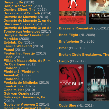
Dirigent, De
(2018)
Dolfje Weerwolfje
(2011)
Domino Effect, The
(2012)
Dorsvloer vol Confetti
(2014)
Dummie de Mummie
(2014)
Dummie de Mummie 2: en de
Sfinx van Shakaba
(2015)
Dummie de Mummie 3: en de
-
Brasserie Romantiek
(BE-2012
Tombe van Achnetoet
(2017)
-
Bride Flight
(NL-2008)
Dunya & Desie: Groeten uit
Marokko
(2008)
-
Briefgeheim
(NL-2010)
Eetclub, De
(2010)
Familie Weekend
(2016)
-
Broer
(BE-2016)
Fataal
(2016)
Feuten het Feestje
(2013)
-
Broken Circle Breakdown, Th
Fissa
(2016)
Flikken Maasstricht, de Film:
-
Cargo
(BE-2017)
De Overloper
(2012)
Flodder
(1986)
Flodder 2 (Flodder in
Amerika!)
(1992)
Flodder 3
(1995)
Foeksia de Miniheks
(2010)
Frank & Eva
(1973)
Geheim, Het
(2010)
Gek van Oranje
(2018)
Gelukkige Huisvrouw, De
(2010)
Gooische Vrouwen 2
(2014)
-
Code Blue
(NL,-2011)
Gooische Vrouwen: De Film