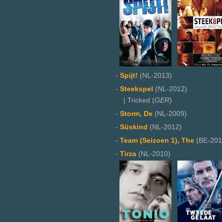
-
Spijt!
(NL-2013)
-
Steekspel
(NL-2012)
| Tricked (
GER
)
-
Storm, De
(NL-2009)
-
Süskind
(NL-2012)
-
Team (Seizoen 1), The
(BE-201
-
Tirza
(NL-2010)