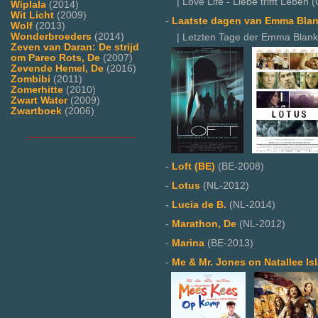
| Love Life - Liebe trifft Leben (
Wiplala
(2014)
Wit Licht
(2009)
-
Laatste dagen van Emma Blan
Wolf
(2013)
Wonderbroeders
(2014)
| Letzten Tage der Emma Blank,
Zeven van Daran: De strijd
om Pareo Rots, De
(2007)
Zevende Hemel, De
(2016)
Zombibi
(2011)
Zomerhitte
(2010)
Zwart Water
(2009)
Zwartboek
(2006)
___________________
-
Loft (BE)
(BE-2008)
-
Lotus
(NL-2012)
-
Lucia de B.
(NL-2014)
-
Marathon, De
(NL-2012)
-
Marina
(BE-2013)
-
Me & Mr. Jones on Natallee Is