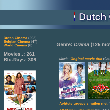
Dutch Cinema
(208)
Belgian Cinema
(47)
Genre:
Drama
(125 mo
World Cinema
(6)
Movies..: 261
Movie:
Original movie title
(Cou
Blu-Rays: 306
-
Achtste-groepers huilen niet
(