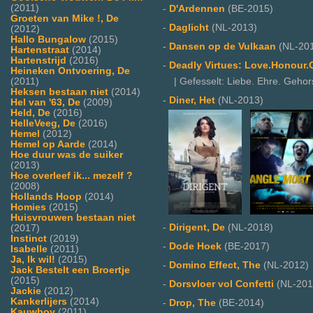
(2011)
-
D'Ardennen
(BE-2015)
Groeten van Mike !, De
-
Daglicht
(NL-2013)
(2012)
Hallo Bungalow
(2015)
-
Dansen op de Vulkaan
(NL-20
Hartenstraat
(2014)
Hartenstrijd
(2016)
-
Deadly Virtues: Love.Honour.
Heineken Ontvoering, De
(2011)
| Gefesselt: Liebe. Ehre. Gehor
Heksen bestaan niet
(2014)
-
Diner, Het
(NL-2013)
Hel van '63, De
(2009)
Held, De
(2016)
HelleVeeg, De
(2016)
Hemel
(2012)
Hemel op Aarde
(2014)
Hoe duur was de suiker
(2013)
Hoe overleef ik... mezelf ?
(2008)
Hollands Hoop
(2014)
Homies
(2015)
Huisvrouwen bestaan niet
-
Dirigent, De
(NL-2018)
(2017)
Instinct
(2019)
-
Dode Hoek
(BE-2017)
Isabelle
(2011)
Ja, Ik wil!
(2015)
-
Domino Effect, The
(NL-2012)
Jack Bestelt een Broertje
(2015)
-
Dorsvloer vol Confetti
(NL-201
Jackie
(2012)
Kankerlijers
(2014)
-
Drop, The
(BE-2014)
Kauwboy
(2011)