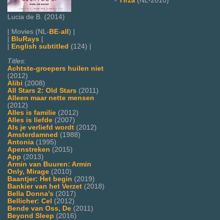
-
Tirza
(NL-2010)
Lucia de B. (2014)
| Movies (NL-
BE
-
all
) |
|
BluRays
|
|
English subtitled
(124) |
Titles:
Achtste-groepers huilen niet
(2012)
Alibi
(2008)
All Stars 2: Old Stars
(2011)
Alleen maar nette mensen
(2012)
Alles is familie
(2012)
Alles is liefde
(2007)
Als je verliefd wordt
(2012)
Amsterdamned
(1988)
Antonia
(1995)
Apenstreken
(2015)
App
(2013)
Armin van Buuren: Armin
Only, Mirage
(2010)
Baantjer: Het begin
(2019)
Bankier van het Verzet
(2018)
Bella Donna's
(2017)
Bellicher: Cel
(2012)
Bende van Oss, De
(2011)
Beyond Sleep
(2016)