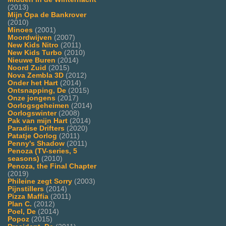
(2013)
Mijn Opa de Bankrover
(2010)
Minoes
(2001)
Moordwijven
(2007)
New Kids Nitro
(2011)
New Kids Turbo
(2010)
Nieuwe Buren
(2014)
Noord Zuid
(2015)
Nova Zembla 3D
(2012)
Onder het Hart
(2014)
Ontsnapping, De
(2015)
Onze jongens
(2017)
Oorlogsgeheimen
(2014)
Oorlogswinter
(2008)
Pak van mijn Hart
(2014)
Paradise Drifters
(2020)
Patatje Oorlog
(2011)
Penny's Shadow
(2011)
Penoza (TV-series, 5
seasons)
(2010)
Penoza, the Final Chapter
(2019)
Phileine zegt Sorry
(2003)
Pijnstillers
(2014)
Pizza Maffia
(2011)
Plan C.
(2012)
Poel, De
(2014)
Popoz
(2015)