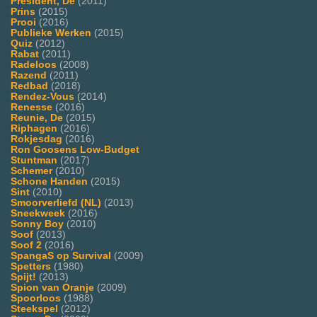
President, De
(2011)
Prins
(2015)
Prooi
(2016)
Publieke Werken
(2015)
Quiz
(2012)
Rabat
(2011)
Radeloos
(2008)
Razend
(2011)
Redbad
(2018)
Rendez-Vous
(2014)
Renesse
(2016)
Reunie, De
(2015)
Riphagen
(2016)
Rokjesdag
(2016)
Ron Goosens Low-Budget
Stuntman
(2017)
Schemer
(2010)
Schone Handen
(2015)
Sint
(2010)
Smoorverliefd (NL)
(2013)
Sneekweek
(2016)
Sonny Boy
(2010)
Soof
(2013)
Soof 2
(2016)
SpangaS op Survival
(2009)
Spetters
(1980)
Spijt!
(2013)
Spion van Oranje
(2009)
Spoorloos
(1988)
Steekspel
(2012)