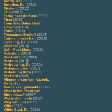
Storm, De
(2009)
Surprise, De
(2015)
Süskind
(2012)
TBS
(2007)
Terug naar de Kust
(2009)
Tirza
(2010)
Toen Was Geluk Heel
Gewoon
(2014)
Tonio
(2016)
Toscaanse Bruiloft
(2014)
Tuintje in mijn hart
(2016)
Tweeling, De
(2002)
Uilenbal
(2016)
Ushi Must Marry
(2013)
Valentino
(2013)
Van God Los
(2003)
Ventoux
(2015)
Verbouwing, De
(2012)
Verlangen, Het
(2017)
Verliefd op Ibiza
(2012)
Vet Hard
(2005)
Vliegenierster van Kazbek,
De
(2010)
Voor elkaar gemaakt
(2017)
Waar is het Paard van
Sinterklaas?
(2007)
Wat is dan liefde
(2019)
Weg van Jou
(2017)
Wild
(2018)
Wilde Stad, De
(2018)