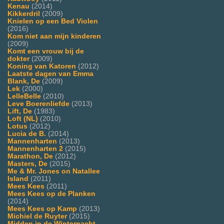
Kenau
(2014)
Kikkerdril
(2009)
Knielen op een Bed Violen
(2016)
Kom niet aan mijn kinderen
(2009)
Komt een vrouw bij de
dokter
(2009)
Koning van Katoren
(2012)
Laatste dagen van Emma
Blank, De
(2009)
Lek
(2000)
LelleBelle
(2010)
Leve Boerenliefde
(2013)
Lift, De
(1983)
Loft (NL)
(2010)
Lotus
(2012)
Lucia de B.
(2014)
Mannenharten
(2013)
Mannenharten 2
(2015)
Marathon, De
(2012)
Masters, De
(2015)
Me & Mr. Jones on Natallee
Island
(2011)
Mees Kees
(2011)
Mees Kees op de Planken
(2014)
Mees Kees op Kamp
(2013)
Michiel de Ruyter
(2015)
Midden in de Winternacht