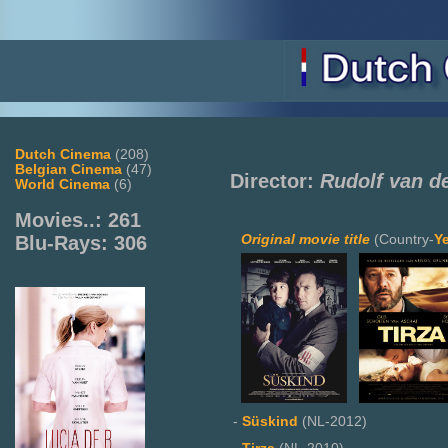
Dutch Cinema
(208)
Belgian Cinema
(47)
Director:
Rudolf van d
World Cinema
(6)
Movies..: 261
Original movie title
(Country-
Y
Blu-Rays: 306
-
Süskind
(NL-2012)