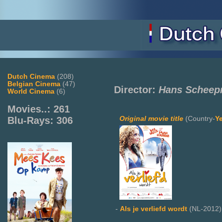
Dutch Cinema
(208)
Belgian Cinema
(47)
Director:
Hans Scheep
World Cinema
(6)
Movies..: 261
Original movie title
(Country-
Y
Blu-Rays: 306
-
Als je verliefd wordt
(NL-2012)