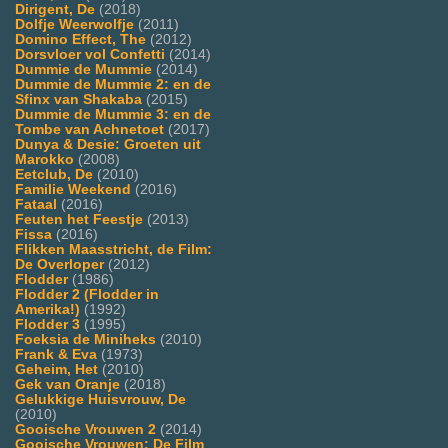
Dirigent, De
(2018)
Dolfje Weerwolfje
(2011)
Domino Effect, The
(2012)
Dorsvloer vol Confetti
(2014)
Dummie de Mummie
(2014)
Dummie de Mummie 2: en de
Sfinx van Shakaba
(2015)
Dummie de Mummie 3: en de
Tombe van Achnetoet
(2017)
Dunya & Desie: Groeten uit
Marokko
(2008)
Eetclub, De
(2010)
Familie Weekend
(2016)
Fataal
(2016)
Feuten het Feestje
(2013)
Fissa
(2016)
Flikken Maasstricht, de Film:
De Overloper
(2012)
Flodder
(1986)
Flodder 2 (Flodder in
Amerika!)
(1992)
Flodder 3
(1995)
Foeksia de Miniheks
(2010)
Frank & Eva
(1973)
Geheim, Het
(2010)
Gek van Oranje
(2018)
Gelukkige Huisvrouw, De
(2010)
Gooische Vrouwen 2
(2014)
Gooische Vrouwen: De Film