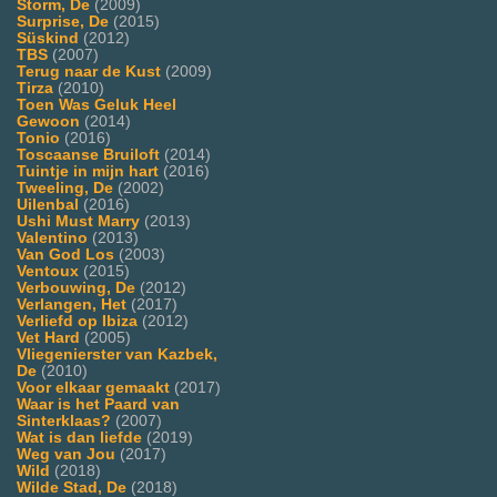
Storm, De
(2009)
Surprise, De
(2015)
Süskind
(2012)
TBS
(2007)
Terug naar de Kust
(2009)
Tirza
(2010)
Toen Was Geluk Heel
Gewoon
(2014)
Tonio
(2016)
Toscaanse Bruiloft
(2014)
Tuintje in mijn hart
(2016)
Tweeling, De
(2002)
Uilenbal
(2016)
Ushi Must Marry
(2013)
Valentino
(2013)
Van God Los
(2003)
Ventoux
(2015)
Verbouwing, De
(2012)
Verlangen, Het
(2017)
Verliefd op Ibiza
(2012)
Vet Hard
(2005)
Vliegenierster van Kazbek,
De
(2010)
Voor elkaar gemaakt
(2017)
Waar is het Paard van
Sinterklaas?
(2007)
Wat is dan liefde
(2019)
Weg van Jou
(2017)
Wild
(2018)
Wilde Stad, De
(2018)