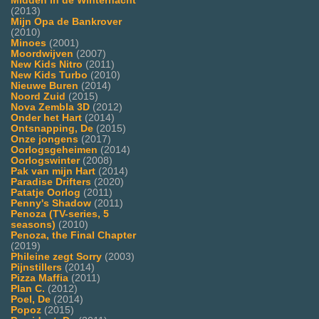
Midden in de Winternacht
(2013)
Mijn Opa de Bankrover
(2010)
Minoes
(2001)
Moordwijven
(2007)
New Kids Nitro
(2011)
New Kids Turbo
(2010)
Nieuwe Buren
(2014)
Noord Zuid
(2015)
Nova Zembla 3D
(2012)
Onder het Hart
(2014)
Ontsnapping, De
(2015)
Onze jongens
(2017)
Oorlogsgeheimen
(2014)
Oorlogswinter
(2008)
Pak van mijn Hart
(2014)
Paradise Drifters
(2020)
Patatje Oorlog
(2011)
Penny's Shadow
(2011)
Penoza (TV-series, 5
seasons)
(2010)
Penoza, the Final Chapter
(2019)
Phileine zegt Sorry
(2003)
Pijnstillers
(2014)
Pizza Maffia
(2011)
Plan C.
(2012)
Poel, De
(2014)
Popoz
(2015)