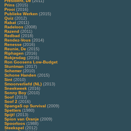
President, De
(2011)
Prins
(2015)
Prooi
(2016)
Publieke Werken
(2015)
Quiz
(2012)
Rabat
(2011)
Radeloos
(2008)
Razend
(2011)
Redbad
(2018)
Rendez-Vous
(2014)
Renesse
(2016)
Reunie, De
(2015)
Riphagen
(2016)
Rokjesdag
(2016)
Ron Goosens Low-Budget
Stuntman
(2017)
Schemer
(2010)
Schone Handen
(2015)
Sint
(2010)
Smoorverliefd (NL)
(2013)
Sneekweek
(2016)
Sonny Boy
(2010)
Soof
(2013)
Soof 2
(2016)
SpangaS op Survival
(2009)
Spetters
(1980)
Spijt!
(2013)
Spion van Oranje
(2009)
Spoorloos
(1988)
Steekspel
(2012)