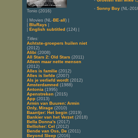
-
Groeten van Mike !,
-
Sonny Boy
(NL-201
Tonio (2016)
| Movies (NL-
BE
-
all
) |
|
BluRays
|
|
English subtitled
(124) |
Titles:
Achtste-groepers huilen niet
(2012)
Alibi
(2008)
All Stars 2: Old Stars
(2011)
Alleen maar nette mensen
(2012)
Alles is familie
(2012)
Alles is liefde
(2007)
Als je verliefd wordt
(2012)
Amsterdamned
(1988)
Antonia
(1995)
Apenstreken
(2015)
App
(2013)
Armin van Buuren: Armin
Only, Mirage
(2010)
Baantjer: Het begin
(2019)
Bankier van het Verzet
(2018)
Bella Donna's
(2017)
Bellicher: Cel
(2012)
Bende van Oss, De
(2011)
Beyond Sleep
(2016)