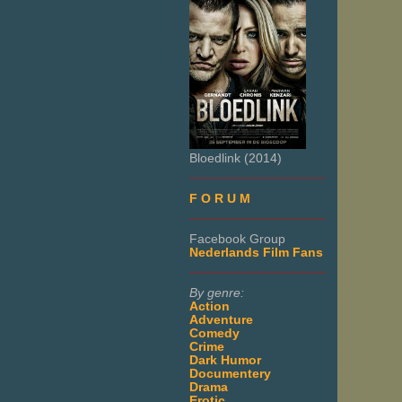
Bloedlink (2014)
___________________
F O R U M
___________________
Facebook Group
Nederlands Film Fans
___________________
By genre:
Action
Adventure
Comedy
Crime
Dark Humor
Documentery
Drama
Erotic