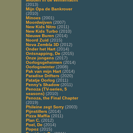
Midden in de Winternacht
(2013)
Mijn Opa de Bankrover
(2010)
Minoes
(2001)
Moordwijven
(2007)
New Kids Nitro
(2011)
New Kids Turbo
(2010)
Nieuwe Buren
(2014)
Noord Zuid
(2015)
Nova Zembla 3D
(2012)
Onder het Hart
(2014)
Ontsnapping, De
(2015)
Onze jongens
(2017)
Oorlogsgeheimen
(2014)
Oorlogswinter
(2008)
Pak van mijn Hart
(2014)
Paradise Drifters
(2020)
Patatje Oorlog
(2011)
Penny's Shadow
(2011)
Penoza (TV-series, 5
seasons)
(2010)
Penoza, the Final Chapter
(2019)
Phileine zegt Sorry
(2003)
Pijnstillers
(2014)
Pizza Maffia
(2011)
Plan C.
(2012)
Poel, De
(2014)
Popoz
(2015)