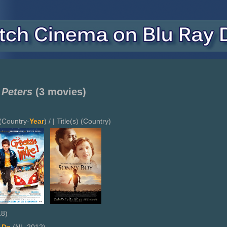
 Peters
(3 movies)
(Country-
Year
) / | Title(s) (Country)
8)