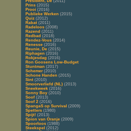
President, De
(2011)
Prins
(2015)
Prooi
(2016)
Publieke Werken
(2015)
Quiz
(2012)
Rabat
(2011)
Radeloos
(2008)
Razend
(2011)
Redbad
(2018)
Rendez-Vous
(2014)
Renesse
(2016)
Reunie, De
(2015)
Riphagen
(2016)
Rokjesdag
(2016)
Ron Goosens Low-Budget
Stuntman
(2017)
Schemer
(2010)
Schone Handen
(2015)
Sint
(2010)
Smoorverliefd (NL)
(2013)
Sneekweek
(2016)
Sonny Boy
(2010)
Soof
(2013)
Soof 2
(2016)
SpangaS op Survival
(2009)
Spetters
(1980)
Spijt!
(2013)
Spion van Oranje
(2009)
Spoorloos
(1988)
Steekspel
(2012)