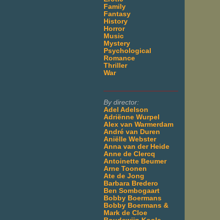
Family
Fantasy
History
Horror
Music
Mystery
Psychological
Romance
Thriller
War
___________________
By director:
Adel Adelson
Adriënne Wurpel
Alex van Warmerdam
André van Duren
Aniëlle Webster
Anna van der Heide
Anne de Clercq
Antoinette Beumer
Arne Toonen
Ate de Jong
Barbara Bredero
Ben Sombogaart
Bobby Boermans
Bobby Boermans &
Mark de Cloe