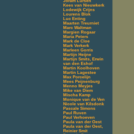
Joram Lürsen
Kees van Nieuwkerk
Lodewijk Crijns
Lourens Blok
Luc Enting
Maarten Treurniet
Marc Waltman
Margien Rogaar
Maria Peters
Mark de Cloe
Mark Verkerk
Marleen Gorris
Martijn Heijne
Martijn Smits, Erwin
van den Eshof
Martin Koolhoven
Martin Lagestee
Max Porcelijn
Mees Peijnenburg
Menno Meyjes
Mike van Diem
Mischa Kamp
Monique van de Ven
Nicole van Kilsdonk
Pascale Simons
Paul Ruven
Paul Verhoeven
Paula van der Oest
Paula van der Oest,
Reinier Smit