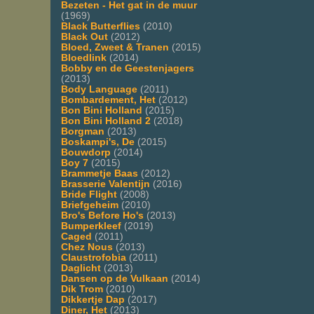
Bezeten - Het gat in de muur
(1969)
Black Butterflies
(2010)
Black Out
(2012)
Bloed, Zweet & Tranen
(2015)
Bloedlink
(2014)
Bobby en de Geestenjagers
(2013)
Body Language
(2011)
Bombardement, Het
(2012)
Bon Bini Holland
(2015)
Bon Bini Holland 2
(2018)
Borgman
(2013)
Boskampi's, De
(2015)
Bouwdorp
(2014)
Boy 7
(2015)
Brammetje Baas
(2012)
Brasserie Valentijn
(2016)
Bride Flight
(2008)
Briefgeheim
(2010)
Bro's Before Ho's
(2013)
Bumperkleef
(2019)
Caged
(2011)
Chez Nous
(2013)
Claustrofobia
(2011)
Daglicht
(2013)
Dansen op de Vulkaan
(2014)
Dik Trom
(2010)
Dikkertje Dap
(2017)
Diner, Het
(2013)