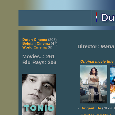
Dutch Cinema
(208)
Belgian Cinema
(47)
Director:
Maria
World Cinema
(6)
Movies..: 261
Original movie title
Blu-Rays: 306
-
Dirigent, De
(NL-201