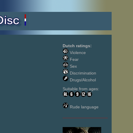
Dutch ratings:
Violence
Fear
Sex
Discrimination
Drugs/Alcohol
Suitable from ages:
Rude language
___________________