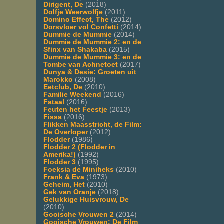
Dirigent, De
(2018)
Dolfje Weerwolfje
(2011)
Domino Effect, The
(2012)
Dorsvloer vol Confetti
(2014)
Dummie de Mummie
(2014)
Dummie de Mummie 2: en de
Sfinx van Shakaba
(2015)
Dummie de Mummie 3: en de
Tombe van Achnetoet
(2017)
Dunya & Desie: Groeten uit
Marokko
(2008)
Eetclub, De
(2010)
Familie Weekend
(2016)
Fataal
(2016)
Feuten het Feestje
(2013)
Fissa
(2016)
Flikken Maasstricht, de Film:
De Overloper
(2012)
Flodder
(1986)
Flodder 2 (Flodder in
Amerika!)
(1992)
Flodder 3
(1995)
Foeksia de Miniheks
(2010)
Frank & Eva
(1973)
Geheim, Het
(2010)
Gek van Oranje
(2018)
Gelukkige Huisvrouw, De
(2010)
Gooische Vrouwen 2
(2014)
Gooische Vrouwen: De Film