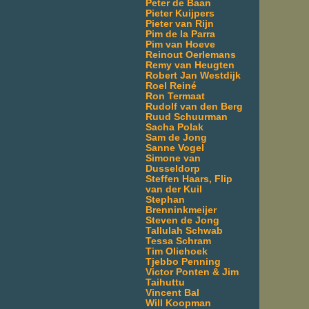
Peter de Baan
Pieter Kuijpers
Pieter van Rijn
Pim de la Parra
Pim van Hoeve
Reinout Oerlemans
Remy van Heugten
Robert Jan Westdijk
Roel Reiné
Ron Termaat
Rudolf van den Berg
Ruud Schuurman
Sacha Polak
Sam de Jong
Sanne Vogel
Simone van
Dusseldorp
Steffen Haars, Flip
van der Kuil
Stephan
Brenninkmeijer
Steven de Jong
Tallulah Schwab
Tessa Schram
Tim Oliehoek
Tjebbo Penning
Victor Ponten & Jim
Taihuttu
Vincent Bal
Will Koopman