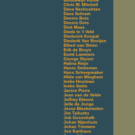
Boudewijn Koole
Chris W. Mitchell
Dana Nechushtan
Dave Schram
Dennis Bots
Dennis Dots
Dick Maas
Diede In 't Veld
Diederick Koopal
Diederik Van Rooijen
Elbert van Strien
Erik de Bruyn
Esmé Lammers
George Sluizer
Halina Reijn
Hanro Smitsman
Hans Scheepmaker
Hilde van Mieghem
Ineke Houtman
Ineke Smits
Janice Pierre
Jean van de Velde
Jeffrey Elmont
Jelle de Jonge
Jesse Bleekemolen
Jim Taihuttu
Job Gosschalk
Johan Nijenhuis
Johan Timmers
Jon Karthaus