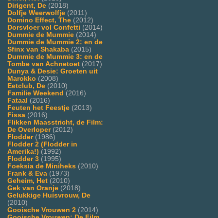
Dirigent, De
(2018)
Dolfje Weerwolfje
(2011)
Domino Effect, The
(2012)
Dorsvloer vol Confetti
(2014)
Dummie de Mummie
(2014)
Dummie de Mummie 2: en de
Sfinx van Shakaba
(2015)
Dummie de Mummie 3: en de
Tombe van Achnetoet
(2017)
Dunya & Desie: Groeten uit
Marokko
(2008)
Eetclub, De
(2010)
Familie Weekend
(2016)
Fataal
(2016)
Feuten het Feestje
(2013)
Fissa
(2016)
Flikken Maasstricht, de Film:
De Overloper
(2012)
Flodder
(1986)
Flodder 2 (Flodder in
Amerika!)
(1992)
Flodder 3
(1995)
Foeksia de Miniheks
(2010)
Frank & Eva
(1973)
Geheim, Het
(2010)
Gek van Oranje
(2018)
Gelukkige Huisvrouw, De
(2010)
Gooische Vrouwen 2
(2014)
Gooische Vrouwen: De Film