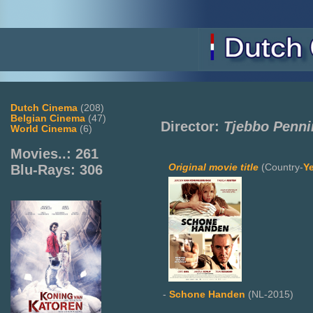
Dutch Cinema
(208)
Belgian Cinema
(47)
Director:
Tjebbo Penni
World Cinema
(6)
Movies..: 261
Original movie title
(Country-
Y
Blu-Rays: 306
-
Schone Handen
(NL-2015)