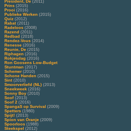
President, De
(2011)
Prins
(2015)
Prooi
(2016)
Publieke Werken
(2015)
Quiz
(2012)
Rabat
(2011)
Radeloos
(2008)
Razend
(2011)
Redbad
(2018)
Rendez-Vous
(2014)
Renesse
(2016)
Reunie, De
(2015)
Riphagen
(2016)
Rokjesdag
(2016)
Ron Goosens Low-Budget
Stuntman
(2017)
Schemer
(2010)
Schone Handen
(2015)
Sint
(2010)
Smoorverliefd (NL)
(2013)
Sneekweek
(2016)
Sonny Boy
(2010)
Soof
(2013)
Soof 2
(2016)
SpangaS op Survival
(2009)
Spetters
(1980)
Spijt!
(2013)
Spion van Oranje
(2009)
Spoorloos
(1988)
Steekspel
(2012)