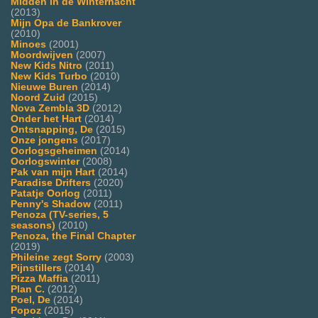
Midden in de Winternacht
(2013)
Mijn Opa de Bankrover
(2010)
Minoes
(2001)
Moordwijven
(2007)
New Kids Nitro
(2011)
New Kids Turbo
(2010)
Nieuwe Buren
(2014)
Noord Zuid
(2015)
Nova Zembla 3D
(2012)
Onder het Hart
(2014)
Ontsnapping, De
(2015)
Onze jongens
(2017)
Oorlogsgeheimen
(2014)
Oorlogswinter
(2008)
Pak van mijn Hart
(2014)
Paradise Drifters
(2020)
Patatje Oorlog
(2011)
Penny's Shadow
(2011)
Penoza (TV-series, 5
seasons)
(2010)
Penoza, the Final Chapter
(2019)
Phileine zegt Sorry
(2003)
Pijnstillers
(2014)
Pizza Maffia
(2011)
Plan C.
(2012)
Poel, De
(2014)
Popoz
(2015)