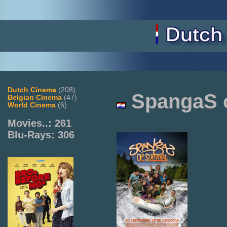
Dutch Cinema
(208)
SpangaS o
Belgian Cinema
(47)
World Cinema
(6)
Movies..: 261
Blu-Rays: 306