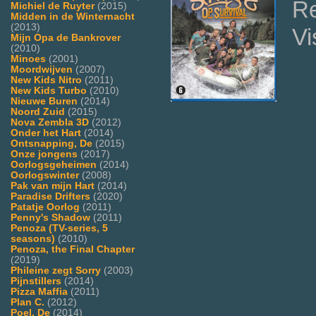
Re
Michiel de Ruyter
(2015)
Midden in de Winternacht
(2013)
Vi
Mijn Opa de Bankrover
(2010)
Minoes
(2001)
Moordwijven
(2007)
New Kids Nitro
(2011)
New Kids Turbo
(2010)
Nieuwe Buren
(2014)
Noord Zuid
(2015)
Nova Zembla 3D
(2012)
Onder het Hart
(2014)
Ontsnapping, De
(2015)
Onze jongens
(2017)
Oorlogsgeheimen
(2014)
Oorlogswinter
(2008)
Pak van mijn Hart
(2014)
Paradise Drifters
(2020)
Patatje Oorlog
(2011)
Penny's Shadow
(2011)
Penoza (TV-series, 5
seasons)
(2010)
Penoza, the Final Chapter
(2019)
Phileine zegt Sorry
(2003)
Pijnstillers
(2014)
Pizza Maffia
(2011)
Plan C.
(2012)
Poel, De
(2014)