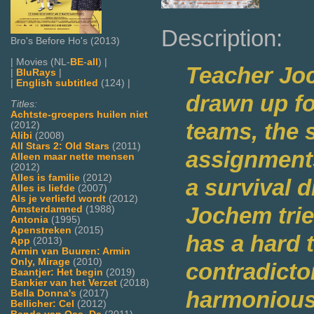
Description:
Bro's Before Ho's (2013)
| Movies (NL-
BE
-
all
) |
Teacher Joc
|
BluRays
|
|
English subtitled
(124) |
drawn up fo
Titles:
Achtste-groepers huilen niet
teams, the 
(2012)
Alibi
(2008)
All Stars 2: Old Stars
(2011)
assignments
Alleen maar nette mensen
(2012)
Alles is familie
(2012)
a survival d
Alles is liefde
(2007)
Als je verliefd wordt
(2012)
Jochem trie
Amsterdamned
(1988)
Antonia
(1995)
Apenstreken
(2015)
has a hard t
App
(2013)
Armin van Buuren: Armin
Only, Mirage
(2010)
contradictor
Baantjer: Het begin
(2019)
Bankier van het Verzet
(2018)
harmonious
Bella Donna's
(2017)
Bellicher: Cel
(2012)