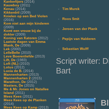
Kankerlijers
(2014)
Kauwboy
(2011)
Kenau
(2014)
-
Tim Murck
Kikkerdril
(2009)
Knielen op een Bed Violen
-
Roos Smit
(2016)
Kom niet aan mijn kinderen
(2009)
-
Jeroen van der Plank
Komt een vrouw bij de
dokter
(2009)
Koning van Katoren
(2012)
-
Pepijn van Halderen
Laatste dagen van Emma
Blank, De
(2009)
-
Sebastian Wulff
Lek
(2000)
LelleBelle
(2010)
Leve Boerenliefde
(2013)
Script writer: 
Lift, De
(1983)
Loft (NL)
(2010)
Lotus
(2012)
Bart
Lucia de B.
(2014)
Mannenharten
(2013)
Mannenharten 2
(2015)
Marathon, De
(2012)
Masters, De
(2015)
Me & Mr. Jones on Natallee
Island
(2011)
Mees Kees
(2011)
Mees Kees op de Planken
Bl
(2014)
Mees Kees op Kamp
(2013)