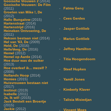
Gooische Vrouwen 2
(2014)
Gooische Vrouwen: De Film
-
Fatma Genç
(2011)
Groeten van Mike !, De
(2012)
-
Cees Gerdes
Hallo Bungalow
(2015)
Hartenstraat
(2014)
Hartenstrijd
(2016)
-
Jasper Gottlieb
Heineken Ontvoering, De
(2011)
Heksen bestaan niet
(2014)
-
Marius Gottlieb
Hel van '63, De
(2009)
Held, De
(2016)
-
Jeffrey Hamilton
HelleVeeg, De
(2016)
Hemel
(2012)
Hemel op Aarde
(2014)
-
Titia Hoogendoorn
Hoe duur was de suiker
(2013)
Hoe overleef ik... mezelf ?
-
Steef Hupkes
(2008)
Hollands Hoop
(2014)
Homies
(2015)
-
Yamill Jones
Huisvrouwen bestaan niet
(2017)
-
Kimberly Klaver
Instinct
(2019)
Isabelle
(2011)
Ja, Ik wil!
(2015)
-
Talisia Misiedjan
Jack Bestelt een Broertje
(2015)
Jackie
(2012)
-
Vincent Moes