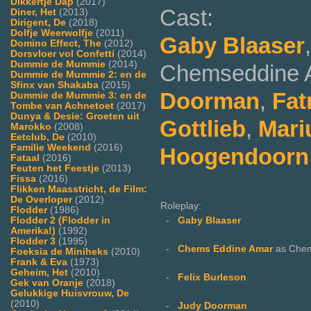
Dikkertje Dap
(2017)
Cast:
Diner, Het
(2013)
Dirigent, De
(2018)
Dolfje Weerwolfje
(2011)
Gaby Blaaser
Domino Effect, The
(2012)
Dorsvloer vol Confetti
(2014)
Dummie de Mummie
(2014)
Chemseddine 
Dummie de Mummie 2: en de
Sfinx van Shakaba
(2015)
Doorman
,
Fa
Dummie de Mummie 3: en de
Tombe van Achnetoet
(2017)
Dunya & Desie: Groeten uit
Gottlieb
,
Mari
Marokko
(2008)
Eetclub, De
(2010)
Familie Weekend
(2016)
Hoogendoorn
Fataal
(2016)
Feuten het Feestje
(2013)
Fissa
(2016)
Flikken Maasstricht, de Film:
De Overloper
(2012)
Roleplay:
Flodder
(1986)
Flodder 2 (Flodder in
-
Gaby Blaaser
Amerika!)
(1992)
Flodder 3
(1995)
-
Chems Eddine Amar
as Che
Foeksia de Miniheks
(2010)
Frank & Eva
(1973)
Geheim, Het
(2010)
-
Felix Burleson
Gek van Oranje
(2018)
Gelukkige Huisvrouw, De
(2010)
-
Judy Doorman