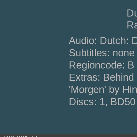
Du
Ra
Audio: Dutch: D
Subtitles: none
Regioncode: B
Extras: Behind 
'Morgen' by Hi
Discs: 1, BD50