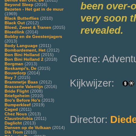
Bende van Oss, De
(2011)
been over-o
Beyond Sleep
(2016)
Bezeten - Het gat in de muur
(1969)
very soon t
Black Butterflies
(2010)
Black Out
(2012)
revealed.
Bloed, Zweet & Tranen
(2015)
Bloedlink
(2014)
Bobby en de Geestenjagers
(2013)
Body Language
(2011)
Bombardement, Het
(2012)
Bon Bini Holland
(2015)
Genre: Advent
Bon Bini Holland 2
(2018)
Borgman
(2013)
Boskampi's, De
(2015)
Bouwdorp
(2014)
Boy 7
(2015)
Kijkwijzer:
Brammetje Baas
(2012)
Brasserie Valentijn
(2016)
Bride Flight
(2008)
Briefgeheim
(2010)
Bro's Before Ho's
(2013)
Bumperkleef
(2019)
Caged
(2011)
Chez Nous
(2013)
Director:
Diede
Claustrofobia
(2011)
Daglicht
(2013)
Dansen op de Vulkaan
(2014)
Dik Trom
(2010)