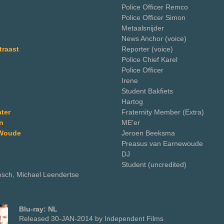
Police Officer Remco
Police Officer Simon
Metaalsnijder
News Anchor (voice)
traast
Reporter (voice)
Police Chief Karel
Police Officer
Irene
Student Bakfiets
Hartog
ter
Fraternity Member (Extra)
n
ME'er
 Woude
Jeroen Beeksma
Preasus van Earnewoude
DJ
Student (uncredited)
iosch, Michael Leendertse
Blu-ray: NL
Released 30-JAN-2014 by Independent Films