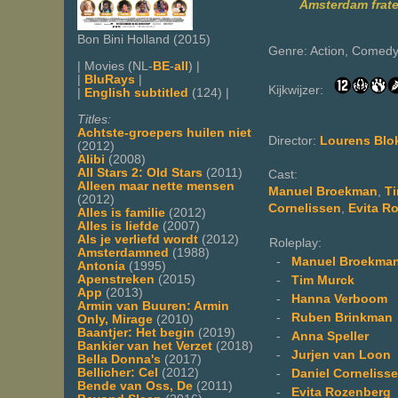
Amsterdam frater
Bon Bini Holland (2015)
Genre: Action, Comed
| Movies (NL-
BE
-
all
) |
|
BluRays
|
Kijkwijzer:
|
English subtitled
(124) |
Titles:
Achtste-groepers huilen niet
Director:
Lourens Blo
(2012)
Alibi
(2008)
All Stars 2: Old Stars
(2011)
Cast:
Alleen maar nette mensen
Manuel Broekman
,
T
(2012)
Cornelissen
,
Evita R
Alles is familie
(2012)
Alles is liefde
(2007)
Als je verliefd wordt
(2012)
Roleplay:
Amsterdamned
(1988)
-
Manuel Broekma
Antonia
(1995)
Apenstreken
(2015)
-
Tim Murck
App
(2013)
-
Hanna Verboom
Armin van Buuren: Armin
-
Ruben Brinkman
Only, Mirage
(2010)
Baantjer: Het begin
(2019)
-
Anna Speller
Bankier van het Verzet
(2018)
-
Jurjen van Loon
Bella Donna's
(2017)
Bellicher: Cel
(2012)
-
Daniel Corneliss
Bende van Oss, De
(2011)
-
Evita Rozenberg