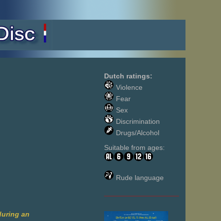
Dutch ratings:
Violence
Fear
Sex
Discrimination
Drugs/Alcohol
Suitable from ages:
Rude language
___________________
during an