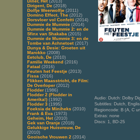
Diner, Het
(2013)
Dirigent, De
(2018)
Dolfje Weerwolfje
(2011)
Domino Effect, The
(2012)
Dorsvloer vol Confetti
(2014)
Dummie de Mummie
(2014)
Dummie de Mummie 2: en de
Sfinx van Shakaba
(2015)
Dummie de Mummie 3: en de
Tombe van Achnetoet
(2017)
Dunya & Desie: Groeten uit
Marokko
(2008)
Eetclub, De
(2010)
Familie Weekend
(2016)
Fataal
(2016)
Feuten het Feestje
(2013)
Fissa
(2016)
Flikken Maasstricht, de Film:
De Overloper
(2012)
Flodder
(1986)
Flodder 2 (Flodder in
Audio: Dutch: Dolby Dig
Amerika!)
(1992)
Subtitles: Dutch, Engli
Flodder 3
(1995)
Foeksia de Miniheks
(2010)
Regioncode: B (A, C u
Frank & Eva
(1973)
Extras: none
Geheim, Het
(2010)
Discs: 1, BD-25
Gek van Oranje
(2018)
Gelukkige Huisvrouw, De
(2010)
Gooische Vrouwen 2
(2014)