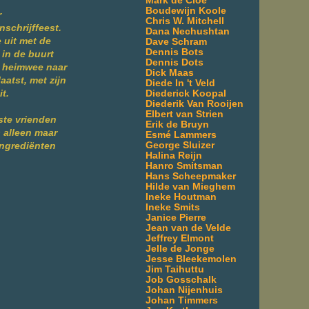
Mark de Cloe
Boudewijn Koole
r
Chris W. Mitchell
schrijffeest.
Dana Nechushtan
 uit met de
Dave Schram
Dennis Bots
 in de buurt
Dennis Dots
s heimwee naar
Dick Maas
aatst, met zijn
Diede In 't Veld
Diederick Koopal
t.
Diederik Van Rooijen
Elbert van Strien
ste vrienden
Erik de Bruyn
s alleen maar
Esmé Lammers
George Sluizer
 ingrediënten
Halina Reijn
Hanro Smitsman
Hans Scheepmaker
Hilde van Mieghem
Ineke Houtman
Ineke Smits
Janice Pierre
Jean van de Velde
Jeffrey Elmont
Jelle de Jonge
Jesse Bleekemolen
Jim Taihuttu
Job Gosschalk
Johan Nijenhuis
Johan Timmers