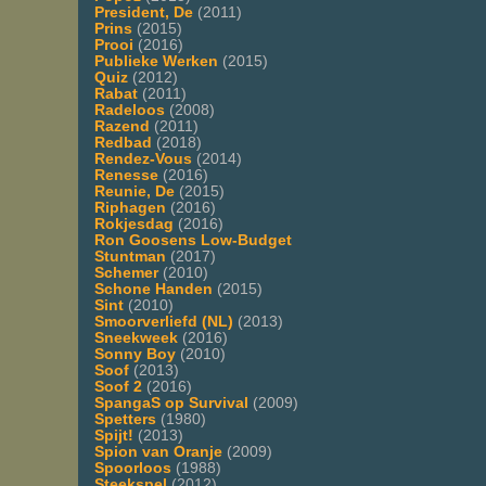
President, De
(2011)
Prins
(2015)
Prooi
(2016)
Publieke Werken
(2015)
Quiz
(2012)
Rabat
(2011)
Radeloos
(2008)
Razend
(2011)
Redbad
(2018)
Rendez-Vous
(2014)
Renesse
(2016)
Reunie, De
(2015)
Riphagen
(2016)
Rokjesdag
(2016)
Ron Goosens Low-Budget
Stuntman
(2017)
Schemer
(2010)
Schone Handen
(2015)
Sint
(2010)
Smoorverliefd (NL)
(2013)
Sneekweek
(2016)
Sonny Boy
(2010)
Soof
(2013)
Soof 2
(2016)
SpangaS op Survival
(2009)
Spetters
(1980)
Spijt!
(2013)
Spion van Oranje
(2009)
Spoorloos
(1988)
Steekspel
(2012)