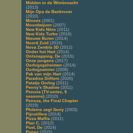
Midden in de Winternacht
(2013)
Mijn Opa de Bankrover
(2010)
Minoes
(2001)
Moordwijven
(2007)
New Kids Nitro
(2011)
New Kids Turbo
(2010)
Nieuwe Buren
(2014)
Noord Zuid
(2015)
Nova Zembla 3D
(2012)
Onder het Hart
(2014)
Ontsnapping, De
(2015)
Onze jongens
(2017)
Oorlogsgeheimen
(2014)
Oorlogswinter
(2008)
Pak van mijn Hart
(2014)
Paradise Drifters
(2020)
Patatje Oorlog
(2011)
Penny's Shadow
(2011)
Penoza (TV-series, 5
seasons)
(2010)
Penoza, the Final Chapter
(2019)
Phileine zegt Sorry
(2003)
Pijnstillers
(2014)
Pizza Maffia
(2011)
Plan C.
(2012)
Poel, De
(2014)
Popoz
(2015)