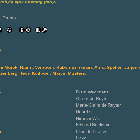
nity's epic opening party.
y, Drama
k
im Murck
,
Hanna Verboom
,
Ruben Brinkman
,
Anna Speller
,
Jurjen
ozenberg
,
Teun Kuilboer
,
Marcel Musters
...
n
Bram Wagtmans
Olivier de Ruyter
Marie-Claire de Ruyter
Noordzij
Nina de Wit
Edward Beeksma
en
Elias de Leeuw
Lieve