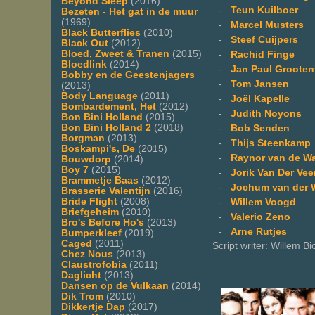
Beyond Sleep
(2016)
-
Teun Kuilboer
Bezeten - Het gat in de muur
(1969)
-
Marcel Musters
Black Butterflies
(2010)
-
Steef Cuijpers
Black Out
(2012)
Bloed, Zweet & Tranen
(2015)
-
Rachid Finge
Bloedlink
(2014)
-
Jan Paul Grooten
Bobby en de Geestenjagers
-
Tom Jansen
(2013)
Body Language
(2011)
-
Joël Kapelle
Bombardement, Het
(2012)
-
Judith Noyons
Bon Bini Holland
(2015)
Bon Bini Holland 2
(2018)
-
Bob Senden
Borgman
(2013)
-
Thijs Steenkamp
Boskampi's, De
(2015)
-
Raynor van de Wa
Bouwdorp
(2014)
Boy 7
(2015)
-
Jorik Van Der Vee
Brammetje Baas
(2012)
-
Jochum van der
Brasserie Valentijn
(2016)
Bride Flight
(2008)
-
Willem Voogd
Briefgeheim
(2010)
-
Valerio Zeno
Bro's Before Ho's
(2013)
-
Arne Rutjes
Bumperkleef
(2019)
Caged
(2011)
Script writer: Willem B
Chez Nous
(2013)
Claustrofobia
(2011)
Daglicht
(2013)
Dansen op de Vulkaan
(2014)
Dik Trom
(2010)
Dikkertje Dap
(2017)