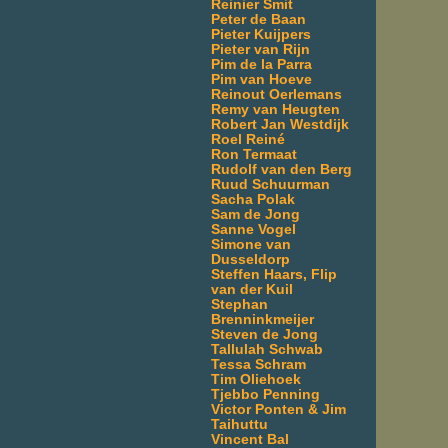
Reinier Smit
Peter de Baan
Pieter Kuijpers
Pieter van Rijn
Pim de la Parra
Pim van Hoeve
Reinout Oerlemans
Remy van Heugten
Robert Jan Westdijk
Roel Reiné
Ron Termaat
Rudolf van den Berg
Ruud Schuurman
Sacha Polak
Sam de Jong
Sanne Vogel
Simone van
Dusseldorp
Steffen Haars, Flip
van der Kuil
Stephan
Brenninkmeijer
Steven de Jong
Tallulah Schwab
Tessa Schram
Tim Oliehoek
Tjebbo Penning
Victor Ponten & Jim
Taihuttu
Vincent Bal