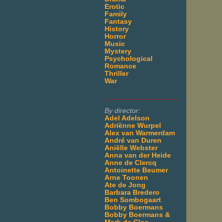
Erotic
Family
Fantasy
History
Horror
Music
Mystery
Psychological
Romance
Thriller
War
___________________
By director:
Adel Adelson
Adriënne Wurpel
Alex van Warmerdam
André van Duren
Aniëlle Webster
Anna van der Heide
Anne de Clercq
Antoinette Beumer
Arne Toonen
Ate de Jong
Barbara Bredero
Ben Sombogaart
Bobby Boermans
Bobby Boermans &