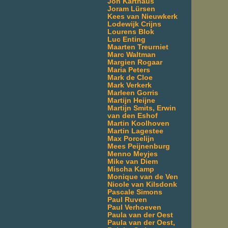
Jon Karthaus
Joram Lürsen
Kees van Nieuwkerk
Lodewijk Crijns
Lourens Blok
Luc Enting
Maarten Treurniet
Marc Waltman
Margien Rogaar
Maria Peters
Mark de Cloe
Mark Verkerk
Marleen Gorris
Martijn Heijne
Martijn Smits, Erwin
van den Eshof
Martin Koolhoven
Martin Lagestee
Max Porcelijn
Mees Peijnenburg
Menno Meyjes
Mike van Diem
Mischa Kamp
Monique van de Ven
Nicole van Kilsdonk
Pascale Simons
Paul Ruven
Paul Verhoeven
Paula van der Oest
Paula van der Oest,