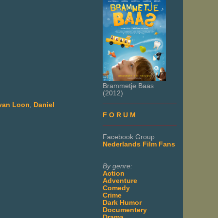
Brammetje Baas
(2012)
___________________
 van Loon
,
Daniel
F O R U M
___________________
Facebook Group
Nederlands Film Fans
___________________
By genre:
Action
Adventure
Comedy
Crime
Dark Humor
Documentery
Drama