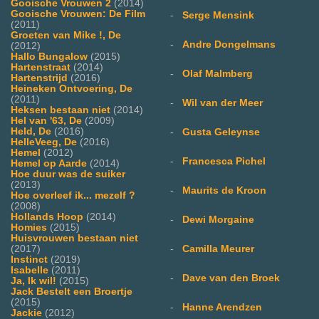
Gooische Vrouwen 2
(2014)
Gooische Vrouwen: De Film
-
Serge Mensink
(2011)
Groeten van Mike !, De
-
Andre Dongelmans
(2012)
Hallo Bungalow
(2015)
Hartenstraat
(2014)
-
Olaf Malmberg
Hartenstrijd
(2016)
Heineken Ontvoering, De
(2011)
-
Wil van der Meer
Heksen bestaan niet
(2014)
Hel van '63, De
(2009)
Held, De
(2016)
-
Gusta Geleynse
HelleVeeg, De
(2016)
Hemel
(2012)
-
Francesca Pichel
Hemel op Aarde
(2014)
Hoe duur was de suiker
(2013)
-
Maurits de Kroon
Hoe overleef ik... mezelf ?
(2008)
Hollands Hoop
(2014)
-
Dewi Morgaine
Homies
(2015)
Huisvrouwen bestaan niet
(2017)
-
Camilla Meurer
Instinct
(2019)
Isabelle
(2011)
-
Dave van den Broek
Ja, Ik wil!
(2015)
Jack Bestelt een Broertje
(2015)
-
Hanne Arendzen
Jackie
(2012)