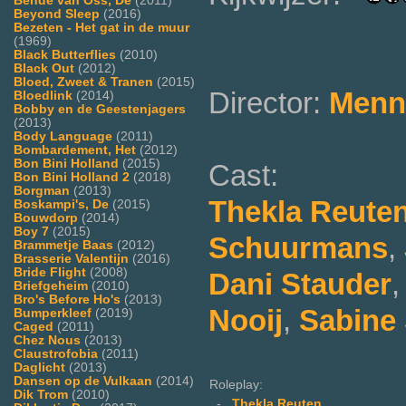
Bende van Oss, De
(2011)
Beyond Sleep
(2016)
Bezeten - Het gat in de muur
(1969)
Black Butterflies
(2010)
Black Out
(2012)
Bloed, Zweet & Tranen
(2015)
Director:
Menn
Bloedlink
(2014)
Bobby en de Geestenjagers
(2013)
Body Language
(2011)
Bombardement, Het
(2012)
Bon Bini Holland
(2015)
Cast:
Bon Bini Holland 2
(2018)
Borgman
(2013)
Thekla Reute
Boskampi's, De
(2015)
Bouwdorp
(2014)
Boy 7
(2015)
Schuurmans
,
Brammetje Baas
(2012)
Brasserie Valentijn
(2016)
Bride Flight
(2008)
Dani Stauder
Briefgeheim
(2010)
Bro's Before Ho's
(2013)
Nooij
,
Sabine
Bumperkleef
(2019)
Caged
(2011)
Chez Nous
(2013)
Claustrofobia
(2011)
Daglicht
(2013)
Dansen op de Vulkaan
(2014)
Roleplay:
Dik Trom
(2010)
-
Thekla Reuten