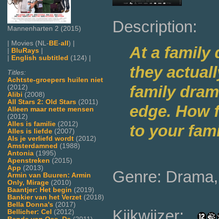
Description:
Mannenharten 2 (2015)
| Movies (NL-
BE
-
all
) |
At a family
|
BluRays
|
|
English subtitled
(124) |
they actual
Titles:
Achtste-groepers huilen niet
family dram
(2012)
Alibi
(2008)
All Stars 2: Old Stars
(2011)
edge. How 
Alleen maar nette mensen
(2012)
Alles is familie
(2012)
to your fam
Alles is liefde
(2007)
Als je verliefd wordt
(2012)
Amsterdamned
(1988)
Antonia
(1995)
Apenstreken
(2015)
App
(2013)
Genre: Drama, 
Armin van Buuren: Armin
Only, Mirage
(2010)
Baantjer: Het begin
(2019)
Bankier van het Verzet
(2018)
Bella Donna's
(2017)
Kijkwijzer:
Bellicher: Cel
(2012)