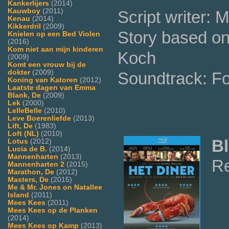
Kankerlijers
(2014)
Kauwboy
(2011)
Script writer:
Kenau
(2014)
Kikkerdril
(2009)
Story based on
Knielen op een Bed Violen
(2016)
Kom niet aan mijn kinderen
Koch
(2009)
Komt een vrouw bij de
dokter
(2009)
Soundtrack: F
Koning van Katoren
(2012)
Laatste dagen van Emma
Blank, De
(2009)
Lek
(2000)
LelleBelle
(2010)
Leve Boerenliefde
(2013)
Lift, De
(1983)
Loft (NL)
(2010)
Bl
Lotus
(2012)
Lucia de B.
(2014)
Mannenharten
(2013)
Re
Mannenharten 2
(2015)
Marathon, De
(2012)
Masters, De
(2015)
Me & Mr. Jones on Natallee
Island
(2011)
Mees Kees
(2011)
Mees Kees op de Planken
(2014)
Mees Kees op Kamp
(2013)