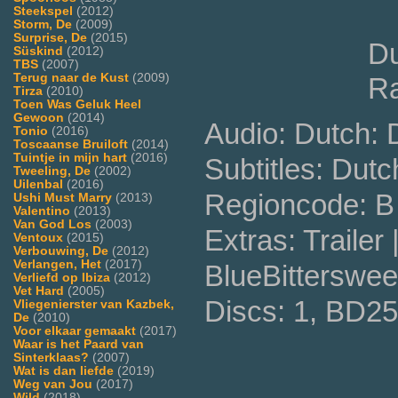
Steekspel
(2012)
Storm, De
(2009)
Surprise, De
(2015)
Du
Süskind
(2012)
TBS
(2007)
Terug naar de Kust
(2009)
Ra
Tirza
(2010)
Toen Was Geluk Heel
Gewoon
(2014)
Audio: Dutch:
Tonio
(2016)
Toscaanse Bruiloft
(2014)
Tuintje in mijn hart
(2016)
Subtitles: Dutc
Tweeling, De
(2002)
Uilenbal
(2016)
Regioncode: B
Ushi Must Marry
(2013)
Valentino
(2013)
Van God Los
(2003)
Extras: Trailer
Ventoux
(2015)
Verbouwing, De
(2012)
Verlangen, Het
(2017)
BlueBitterswee
Verliefd op Ibiza
(2012)
Vet Hard
(2005)
Discs: 1, BD25
Vliegenierster van Kazbek,
De
(2010)
Voor elkaar gemaakt
(2017)
Waar is het Paard van
Sinterklaas?
(2007)
Wat is dan liefde
(2019)
Weg van Jou
(2017)
Wild
(2018)