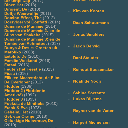
Dikkertje Dap
(2017)
Diner, Het
(2013)
Dirigent, De
(2018)
-
Kim van Kooten
Dolfje Weerwolfje
(2011)
Domino Effect, The
(2012)
Dorsvloer vol Confetti
(2014)
-
Daan Schuurmans
Dummie de Mummie
(2014)
Dummie de Mummie 2: en de
-
Jonas Smulders
Sfinx van Shakaba
(2015)
Dummie de Mummie 3: en de
Tombe van Achnetoet
(2017)
-
Jacob Derwig
Dunya & Desie: Groeten uit
Marokko
(2008)
Eetclub, De
(2010)
-
Dani Stauder
Familie Weekend
(2016)
Fataal
(2016)
Feuten het Feestje
(2013)
-
Reinout Bussemaker
Fissa
(2016)
Flikken Maasstricht, de Film:
-
Noah de Nooij
De Overloper
(2012)
Flodder
(1986)
Flodder 2 (Flodder in
-
Sabine Soetanto
Amerika!)
(1992)
-
Lukas Dijkema
Flodder 3
(1995)
Foeksia de Miniheks
(2010)
Frank & Eva
(1973)
-
Raynor van de Water
Geheim, Het
(2010)
Gek van Oranje
(2018)
Gelukkige Huisvrouw, De
-
Harpert Michielsen
(2010)