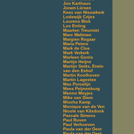
Jon Karthaus
Joram Lürsen
Kees van Nieuwkerk
Lodewijk Crijns
Lourens Blok
Luc Enting
Maarten Treurniet
Marc Waltman
Margien Rogaar
Maria Peters
Mark de Cloe
Mark Verkerk
Marleen Gorris
Martijn Heijne
Martijn Smits, Erwin
van den Eshof
Martin Koolhoven
Martin Lagestee
Max Porcelijn
Mees Peijnenburg
Menno Meyjes
Mike van Diem
Mischa Kamp
Monique van de Ven
Nicole van Kilsdonk
Pascale Simons
Paul Ruven
Paul Verhoeven
Paula van der Oest
Paula van der Oest,