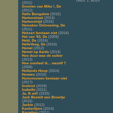
Discs: 1, BD25
(2011)
Groeten van Mike !, De
(2012)
Hallo Bungalow
(2015)
Hartenstraat
(2014)
Hartenstrijd
(2016)
Heineken Ontvoering, De
(2011)
Heksen bestaan niet
(2014)
Hel van '63, De
(2009)
Held, De
(2016)
HelleVeeg, De
(2016)
Hemel
(2012)
Hemel op Aarde
(2014)
Hoe duur was de suiker
(2013)
Hoe overleef ik... mezelf ?
(2008)
Hollands Hoop
(2014)
Homies
(2015)
Huisvrouwen bestaan niet
(2017)
Instinct
(2019)
Isabelle
(2011)
Ja, Ik wil!
(2015)
Jack Bestelt een Broertje
(2015)
Jackie
(2012)
Kankerlijers
(2014)
Kauwboy
(2011)