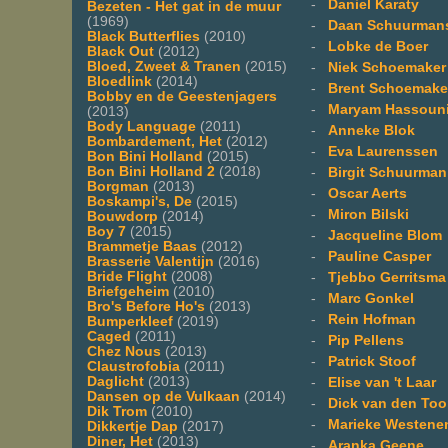
-
Daniel Karaty
Bezeten - Het gat in de muur
(1969)
-
Daan Schuurman
Black Butterflies
(2010)
-
Lobke de Boer
Black Out
(2012)
Bloed, Zweet & Tranen
(2015)
-
Niek Schoemaker
Bloedlink
(2014)
-
Brent Schoemake
Bobby en de Geestenjagers
-
Maryam Hassoun
(2013)
Body Language
(2011)
-
Anneke Blok
Bombardement, Het
(2012)
-
Eva Laurenssen
Bon Bini Holland
(2015)
Bon Bini Holland 2
(2018)
-
Birgit Schuurman
Borgman
(2013)
-
Oscar Aerts
Boskampi's, De
(2015)
-
Miron Bilski
Bouwdorp
(2014)
Boy 7
(2015)
-
Jacqueline Blom
Brammetje Baas
(2012)
-
Pauline Casper
Brasserie Valentijn
(2016)
Bride Flight
(2008)
-
Tjebbo Gerritsma
Briefgeheim
(2010)
-
Marc Gonkel
Bro's Before Ho's
(2013)
-
Rein Hofman
Bumperkleef
(2019)
Caged
(2011)
-
Pip Pellens
Chez Nous
(2013)
-
Patrick Stoof
Claustrofobia
(2011)
Daglicht
(2013)
-
Elise van 't Laar
Dansen op de Vulkaan
(2014)
-
Dick van den Too
Dik Trom
(2010)
-
Marieke Westene
Dikkertje Dap
(2017)
Diner, Het
(2013)
-
Aranka Geene