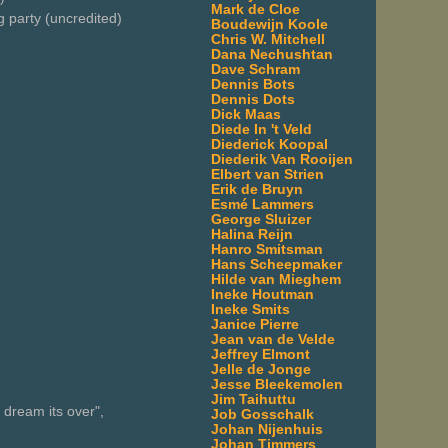
Mark de Cloe
 party (uncredited)
Boudewijn Koole
Chris W. Mitchell
Dana Nechushtan
Dave Schram
Dennis Bots
Dennis Dots
Dick Maas
Diede In 't Veld
Diederick Koopal
Diederik Van Rooijen
Elbert van Strien
Erik de Bruyn
Esmé Lammers
George Sluizer
Halina Reijn
Hanro Smitsman
Hans Scheepmaker
Hilde van Mieghem
Ineke Houtman
Ineke Smits
Janice Pierre
Jean van de Velde
Jeffrey Elmont
Jelle de Jonge
Jesse Bleekemolen
Jim Taihuttu
 dream its over",
Job Gosschalk
Johan Nijenhuis
Johan Timmers