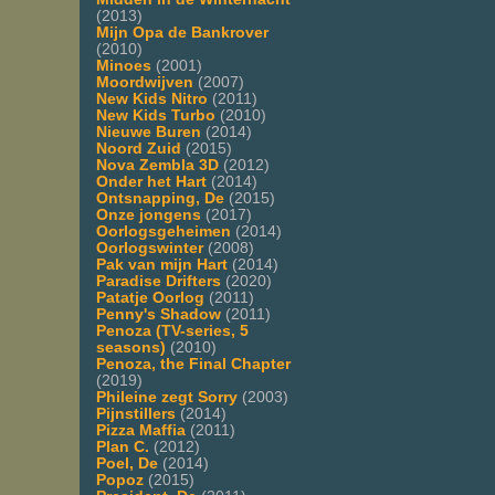
(2013)
Mijn Opa de Bankrover
(2010)
Minoes
(2001)
Moordwijven
(2007)
New Kids Nitro
(2011)
New Kids Turbo
(2010)
Nieuwe Buren
(2014)
Noord Zuid
(2015)
Nova Zembla 3D
(2012)
Onder het Hart
(2014)
Ontsnapping, De
(2015)
Onze jongens
(2017)
Oorlogsgeheimen
(2014)
Oorlogswinter
(2008)
Pak van mijn Hart
(2014)
Paradise Drifters
(2020)
Patatje Oorlog
(2011)
Penny's Shadow
(2011)
Penoza (TV-series, 5
seasons)
(2010)
Penoza, the Final Chapter
(2019)
Phileine zegt Sorry
(2003)
Pijnstillers
(2014)
Pizza Maffia
(2011)
Plan C.
(2012)
Poel, De
(2014)
Popoz
(2015)