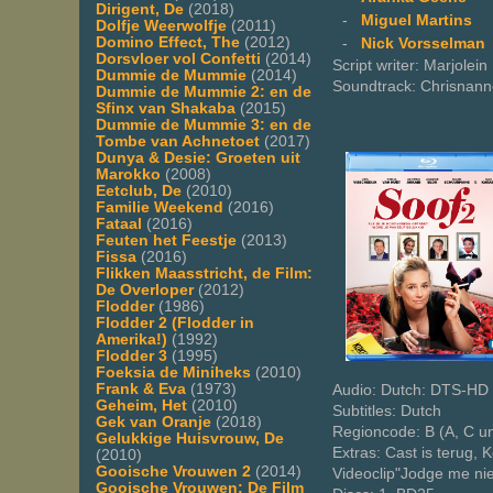
Dirigent, De
(2018)
-
Miguel Martins
Dolfje Weerwolfje
(2011)
Domino Effect, The
(2012)
-
Nick Vorsselman
Dorsvloer vol Confetti
(2014)
Script writer: Marjolei
Dummie de Mummie
(2014)
Soundtrack: Chrisnann
Dummie de Mummie 2: en de
Sfinx van Shakaba
(2015)
Dummie de Mummie 3: en de
Tombe van Achnetoet
(2017)
Dunya & Desie: Groeten uit
Marokko
(2008)
Eetclub, De
(2010)
Familie Weekend
(2016)
Fataal
(2016)
Feuten het Feestje
(2013)
Fissa
(2016)
Flikken Maasstricht, de Film:
De Overloper
(2012)
Flodder
(1986)
Flodder 2 (Flodder in
Amerika!)
(1992)
Flodder 3
(1995)
Foeksia de Miniheks
(2010)
Frank & Eva
(1973)
Audio: Dutch: DTS-HD 
Geheim, Het
(2010)
Subtitles: Dutch
Gek van Oranje
(2018)
Regioncode: B (A, C u
Gelukkige Huisvrouw, De
Extras: Cast is terug, 
(2010)
Gooische Vrouwen 2
(2014)
Videoclip"Jodge me nie
Gooische Vrouwen: De Film