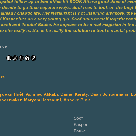
cipated follow up to box-office hit SOOF. After a good dose of ma
decide to go their separate ways. Soof tries to look on the bright
 already chaotic life. Her restaurant is not inspiring anymore, the 
Kasper hits on a very young girl. Soof pulls herself together an
cook and 'foodie' Bauke. He appears to be a real magician in the
o she really is. But is he really the solution to Soof's marital pr
nce
rs
ja van Huêt
,
Achmed Akkabi
,
Daniel Karaty
,
Daan Schuurmans
,
Lo
Schoemaker
,
Maryam Hassouni
,
Anneke Blok
...
Soof
Kasper
Bauke