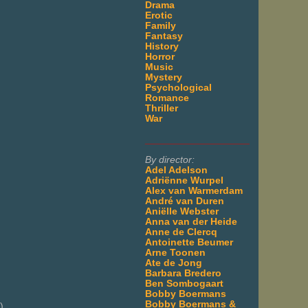
Drama
Erotic
Family
Fantasy
History
Horror
Music
Mystery
Psychological
Romance
Thriller
War
___________________
By director:
Adel Adelson
Adriënne Wurpel
Alex van Warmerdam
André van Duren
Aniëlle Webster
Anna van der Heide
Anne de Clercq
Antoinette Beumer
Arne Toonen
Ate de Jong
Barbara Bredero
Ben Sombogaart
Bobby Boermans
Bobby Boermans &
)