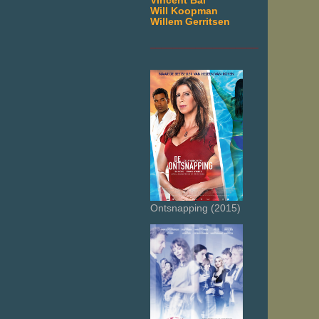
Vincent Bal
Will Koopman
Willem Gerritsen
___________________
Ontsnapping (2015)