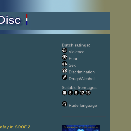
Dutch ratings:
Violence
Fear
Sex
Discrimination
Drugs/Alcohol
Suitable from ages:
Rude language
___________________
enjoy it. SOOF 2