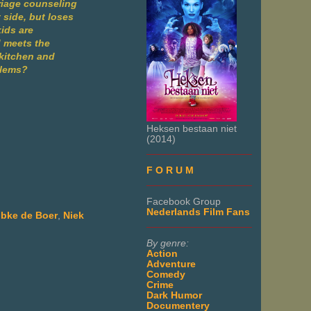
rriage counseling
 side, but loses
kids are
d meets the
 kitchen and
oblems?
Heksen bestaan niet
(2014)
___________________
F O R U M
___________________
Facebook Group
Nederlands Film Fans
bke de Boer
,
Niek
___________________
By genre:
Action
Adventure
Comedy
Crime
Dark Humor
Documentery