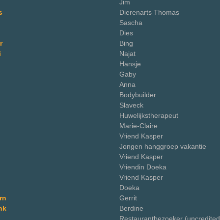
Jim
s
Dierenarts Thomas
Sascha
Dies
r
Bing
i
Najat
Hansje
Gaby
Anna
Bodybuilder
Slaveck
Huwelijkstherapeut
Marie-Claire
Vriend Kasper
Jongen hanggroep vakantie
Vriend Kasper
Vriendin Doeka
Vriend Kasper
Doeka
rn
Gerrit
nk
Berdine
Restaurantbezoeker (uncredited