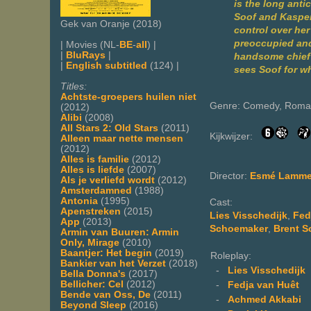
is the long anti
Soof and Kasper 
Gek van Oranje (2018)
control over her
preoccupied and 
| Movies (NL-
BE
-
all
) |
|
BluRays
|
handsome chief 
|
English subtitled
(124) |
sees Soof for wh
Titles:
Achtste-groepers huilen niet
Genre: Comedy, Roma
(2012)
Alibi
(2008)
All Stars 2: Old Stars
(2011)
Kijkwijzer:
Alleen maar nette mensen
(2012)
Alles is familie
(2012)
Alles is liefde
(2007)
Director:
Esmé Lamme
Als je verliefd wordt
(2012)
Amsterdamned
(1988)
Antonia
(1995)
Cast:
Apenstreken
(2015)
Lies Visschedijk
,
Fed
App
(2013)
Schoemaker
,
Brent 
Armin van Buuren: Armin
Only, Mirage
(2010)
Baantjer: Het begin
(2019)
Roleplay:
Bankier van het Verzet
(2018)
-
Lies Visschedijk
Bella Donna's
(2017)
Bellicher: Cel
(2012)
-
Fedja van Huêt
Bende van Oss, De
(2011)
-
Achmed Akkabi
Beyond Sleep
(2016)