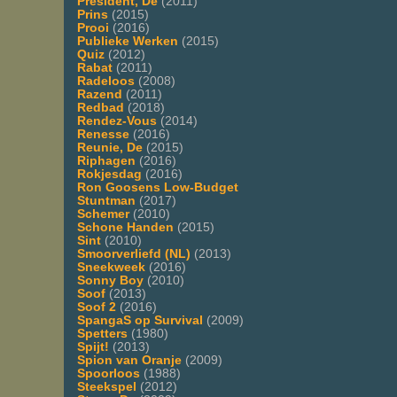
President, De
(2011)
Prins
(2015)
Prooi
(2016)
Publieke Werken
(2015)
Quiz
(2012)
Rabat
(2011)
Radeloos
(2008)
Razend
(2011)
Redbad
(2018)
Rendez-Vous
(2014)
Renesse
(2016)
Reunie, De
(2015)
Riphagen
(2016)
Rokjesdag
(2016)
Ron Goosens Low-Budget
Stuntman
(2017)
Schemer
(2010)
Schone Handen
(2015)
Sint
(2010)
Smoorverliefd (NL)
(2013)
Sneekweek
(2016)
Sonny Boy
(2010)
Soof
(2013)
Soof 2
(2016)
SpangaS op Survival
(2009)
Spetters
(1980)
Spijt!
(2013)
Spion van Oranje
(2009)
Spoorloos
(1988)
Steekspel
(2012)