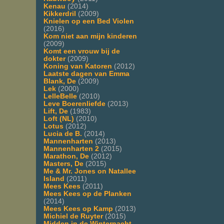
Kenau
(2014)
Kikkerdril
(2009)
Knielen op een Bed Violen
(2016)
Kom niet aan mijn kinderen
(2009)
Komt een vrouw bij de
dokter
(2009)
Koning van Katoren
(2012)
Laatste dagen van Emma
Blank, De
(2009)
Lek
(2000)
LelleBelle
(2010)
Leve Boerenliefde
(2013)
Lift, De
(1983)
Loft (NL)
(2010)
Lotus
(2012)
Lucia de B.
(2014)
Mannenharten
(2013)
Mannenharten 2
(2015)
Marathon, De
(2012)
Masters, De
(2015)
Me & Mr. Jones on Natallee
Island
(2011)
Mees Kees
(2011)
Mees Kees op de Planken
(2014)
Mees Kees op Kamp
(2013)
Michiel de Ruyter
(2015)
Midden in de Winternacht