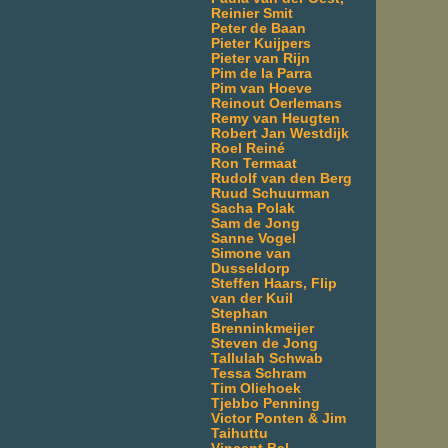
Reinier Smit
Peter de Baan
Pieter Kuijpers
Pieter van Rijn
Pim de la Parra
Pim van Hoeve
Reinout Oerlemans
Remy van Heugten
Robert Jan Westdijk
Roel Reiné
Ron Termaat
Rudolf van den Berg
Ruud Schuurman
Sacha Polak
Sam de Jong
Sanne Vogel
Simone van
Dusseldorp
Steffen Haars, Flip
van der Kuil
Stephan
Brenninkmeijer
Steven de Jong
Tallulah Schwab
Tessa Schram
Tim Oliehoek
Tjebbo Penning
Victor Ponten & Jim
Taihuttu