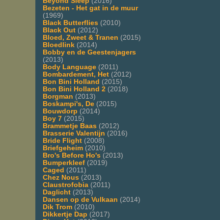
Beyond Sleep
(2016)
Bezeten - Het gat in de muur
(1969)
Black Butterflies
(2010)
Black Out
(2012)
Bloed, Zweet & Tranen
(2015)
Bloedlink
(2014)
Bobby en de Geestenjagers
(2013)
Body Language
(2011)
Bombardement, Het
(2012)
Bon Bini Holland
(2015)
Bon Bini Holland 2
(2018)
Borgman
(2013)
Boskampi's, De
(2015)
Bouwdorp
(2014)
Boy 7
(2015)
Brammetje Baas
(2012)
Brasserie Valentijn
(2016)
Bride Flight
(2008)
Briefgeheim
(2010)
Bro's Before Ho's
(2013)
Bumperkleef
(2019)
Caged
(2011)
Chez Nous
(2013)
Claustrofobia
(2011)
Daglicht
(2013)
Dansen op de Vulkaan
(2014)
Dik Trom
(2010)
Dikkertje Dap
(2017)