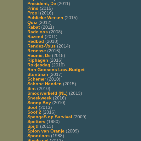
President, De
(2011)
Prins
(2015)
Prooi
(2016)
Publieke Werken
(2015)
Quiz
(2012)
Rabat
(2011)
Radeloos
(2008)
Razend
(2011)
Redbad
(2018)
Rendez-Vous
(2014)
Renesse
(2016)
Reunie, De
(2015)
Riphagen
(2016)
Rokjesdag
(2016)
Ron Goosens Low-Budget
Stuntman
(2017)
Schemer
(2010)
Schone Handen
(2015)
Sint
(2010)
Smoorverliefd (NL)
(2013)
Sneekweek
(2016)
Sonny Boy
(2010)
Soof
(2013)
Soof 2
(2016)
SpangaS op Survival
(2009)
Spetters
(1980)
Spijt!
(2013)
Spion van Oranje
(2009)
Spoorloos
(1988)
Steekspel
(2012)