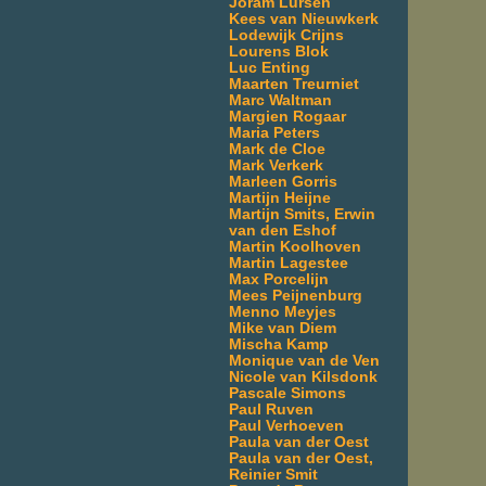
Joram Lürsen
Kees van Nieuwkerk
Lodewijk Crijns
Lourens Blok
Luc Enting
Maarten Treurniet
Marc Waltman
Margien Rogaar
Maria Peters
Mark de Cloe
Mark Verkerk
Marleen Gorris
Martijn Heijne
Martijn Smits, Erwin
van den Eshof
Martin Koolhoven
Martin Lagestee
Max Porcelijn
Mees Peijnenburg
Menno Meyjes
Mike van Diem
Mischa Kamp
Monique van de Ven
Nicole van Kilsdonk
Pascale Simons
Paul Ruven
Paul Verhoeven
Paula van der Oest
Paula van der Oest,
Reinier Smit