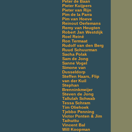
Peter de Baan
Pieter Kuijpers
Pieter van Rijn
Pim de la Parra
Pim van Hoeve
Reinout Oerlemans
Remy van Heugten
Robert Jan Westdijk
Roel Reiné
Ron Termaat
Rudolf van den Berg
Ruud Schuurman
Sacha Polak
Sam de Jong
Sanne Vogel
Simone van
Dusseldorp
Steffen Haars, Flip
van der Kuil
Stephan
Brenninkmeijer
Steven de Jong
Tallulah Schwab
Tessa Schram
Tim Oliehoek
Tjebbo Penning
Victor Ponten & Jim
Taihuttu
Vincent Bal
Will Koopman