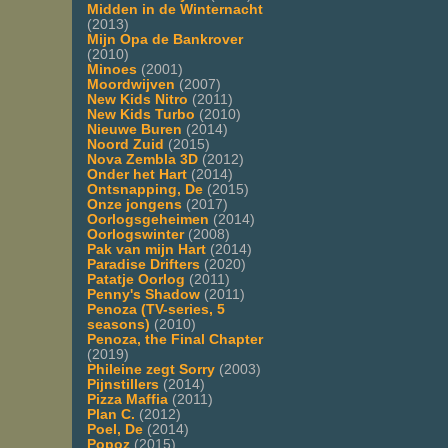
Midden in de Winternacht
(2013)
Mijn Opa de Bankrover
(2010)
Minoes
(2001)
Moordwijven
(2007)
New Kids Nitro
(2011)
New Kids Turbo
(2010)
Nieuwe Buren
(2014)
Noord Zuid
(2015)
Nova Zembla 3D
(2012)
Onder het Hart
(2014)
Ontsnapping, De
(2015)
Onze jongens
(2017)
Oorlogsgeheimen
(2014)
Oorlogswinter
(2008)
Pak van mijn Hart
(2014)
Paradise Drifters
(2020)
Patatje Oorlog
(2011)
Penny's Shadow
(2011)
Penoza (TV-series, 5
seasons)
(2010)
Penoza, the Final Chapter
(2019)
Phileine zegt Sorry
(2003)
Pijnstillers
(2014)
Pizza Maffia
(2011)
Plan C.
(2012)
Poel, De
(2014)
Popoz
(2015)