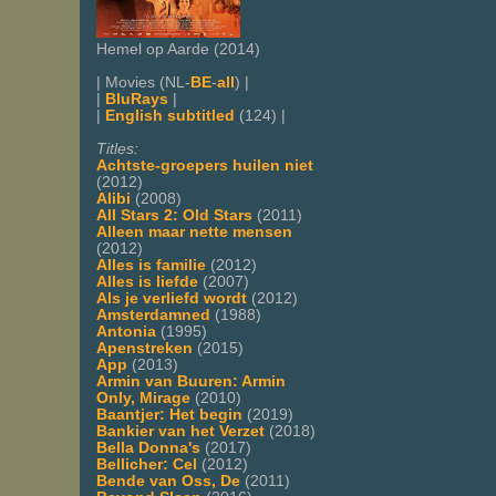
Hemel op Aarde (2014)
| Movies (NL-
BE
-
all
) |
|
BluRays
|
|
English subtitled
(124) |
Titles:
Achtste-groepers huilen niet
(2012)
Alibi
(2008)
All Stars 2: Old Stars
(2011)
Alleen maar nette mensen
(2012)
Alles is familie
(2012)
Alles is liefde
(2007)
Als je verliefd wordt
(2012)
Amsterdamned
(1988)
Antonia
(1995)
Apenstreken
(2015)
App
(2013)
Armin van Buuren: Armin
Only, Mirage
(2010)
Baantjer: Het begin
(2019)
Bankier van het Verzet
(2018)
Bella Donna's
(2017)
Bellicher: Cel
(2012)
Bende van Oss, De
(2011)