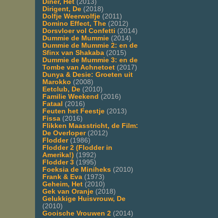
Diner, Het
(2013)
Dirigent, De
(2018)
Dolfje Weerwolfje
(2011)
Domino Effect, The
(2012)
Dorsvloer vol Confetti
(2014)
Dummie de Mummie
(2014)
Dummie de Mummie 2: en de
Sfinx van Shakaba
(2015)
Dummie de Mummie 3: en de
Tombe van Achnetoet
(2017)
Dunya & Desie: Groeten uit
Marokko
(2008)
Eetclub, De
(2010)
Familie Weekend
(2016)
Fataal
(2016)
Feuten het Feestje
(2013)
Fissa
(2016)
Flikken Maasstricht, de Film:
De Overloper
(2012)
Flodder
(1986)
Flodder 2 (Flodder in
Amerika!)
(1992)
Flodder 3
(1995)
Foeksia de Miniheks
(2010)
Frank & Eva
(1973)
Geheim, Het
(2010)
Gek van Oranje
(2018)
Gelukkige Huisvrouw, De
(2010)
Gooische Vrouwen 2
(2014)