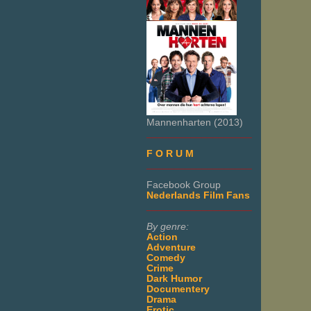
Mannenharten (2013)
___________________
F O R U M
___________________
Facebook Group
Nederlands Film Fans
___________________
By genre:
Action
Adventure
Comedy
Crime
Dark Humor
Documentery
Drama
Erotic