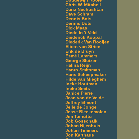
Boudewijn Koole
Chris W. Mitchell
Dana Nechushtan
Dave Schram
Dennis Bots
Dennis Dots
Dick Maas
Diede In 't Veld
Diederick Koopal
Diederik Van Rooijen
Elbert van Strien
Erik de Bruyn
Esmé Lammers
George Sluizer
Halina Reijn
Hanro Smitsman
Hans Scheepmaker
Hilde van Mieghem
Ineke Houtman
Ineke Smits
Janice Pierre
Jean van de Velde
Jeffrey Elmont
Jelle de Jonge
Jesse Bleekemolen
Jim Taihuttu
Job Gosschalk
Johan Nijenhuis
Johan Timmers
Jon Karthaus