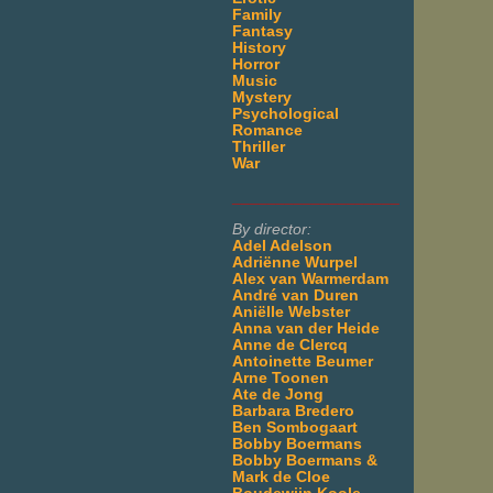
Family
Fantasy
History
Horror
Music
Mystery
Psychological
Romance
Thriller
War
___________________
By director:
Adel Adelson
Adriënne Wurpel
Alex van Warmerdam
André van Duren
Aniëlle Webster
Anna van der Heide
Anne de Clercq
Antoinette Beumer
Arne Toonen
Ate de Jong
Barbara Bredero
Ben Sombogaart
Bobby Boermans
Bobby Boermans &
Mark de Cloe