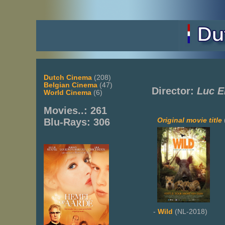
Dutch Cinema
(208)
Belgian Cinema
(47)
Director:
Luc E
World Cinema
(6)
Movies..: 261
Original movie title
Blu-Rays: 306
-
Wild
(NL-2018)