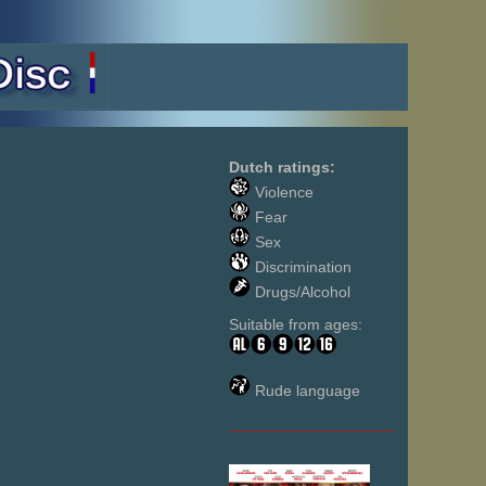
Dutch ratings:
Violence
Fear
Sex
Discrimination
Drugs/Alcohol
Suitable from ages:
Rude language
___________________