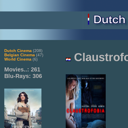
Dutch Cinema
(208)
Claustrof
Belgian Cinema
(47)
World Cinema
(6)
Movies..: 261
Blu-Rays: 306