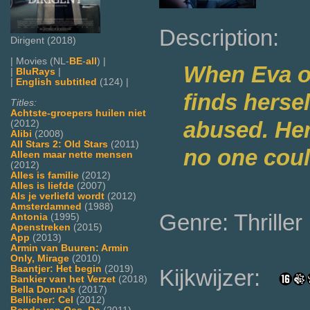
Description:
Dirigent (2018)
| Movies (NL-
BE
-
all
) |
When Eva op
|
BluRays
|
|
English subtitled
(124) |
finds hersel
Titles:
Achtste-groepers huilen niet
abused. Her
(2012)
Alibi
(2008)
All Stars 2: Old Stars
(2011)
no one coul
Alleen maar nette mensen
(2012)
Alles is familie
(2012)
Alles is liefde
(2007)
Als je verliefd wordt
(2012)
Amsterdamned
(1988)
Genre: Thriller
Antonia
(1995)
Apenstreken
(2015)
App
(2013)
Armin van Buuren: Armin
Only, Mirage
(2010)
Baantjer: Het begin
(2019)
Kijkwijzer:
Bankier van het Verzet
(2018)
Bella Donna's
(2017)
Bellicher: Cel
(2012)