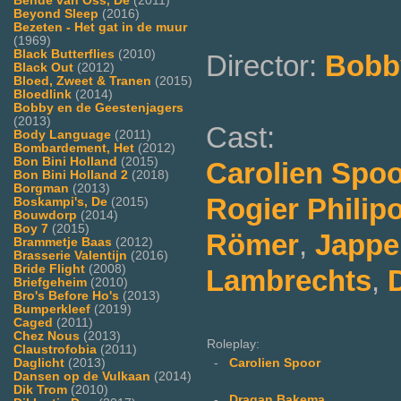
Bende van Oss, De
(2011)
Beyond Sleep
(2016)
Bezeten - Het gat in de muur
(1969)
Black Butterflies
(2010)
Director:
Bobb
Black Out
(2012)
Bloed, Zweet & Tranen
(2015)
Bloedlink
(2014)
Bobby en de Geestenjagers
(2013)
Cast:
Body Language
(2011)
Bombardement, Het
(2012)
Bon Bini Holland
(2015)
Carolien Spo
Bon Bini Holland 2
(2018)
Borgman
(2013)
Rogier Phili
Boskampi's, De
(2015)
Bouwdorp
(2014)
Boy 7
(2015)
Römer
,
Jappe
Brammetje Baas
(2012)
Brasserie Valentijn
(2016)
Bride Flight
(2008)
Lambrechts
,
Briefgeheim
(2010)
Bro's Before Ho's
(2013)
Bumperkleef
(2019)
Caged
(2011)
Chez Nous
(2013)
Roleplay:
Claustrofobia
(2011)
Daglicht
(2013)
-
Carolien Spoor
Dansen op de Vulkaan
(2014)
Dik Trom
(2010)
-
Dragan Bakema