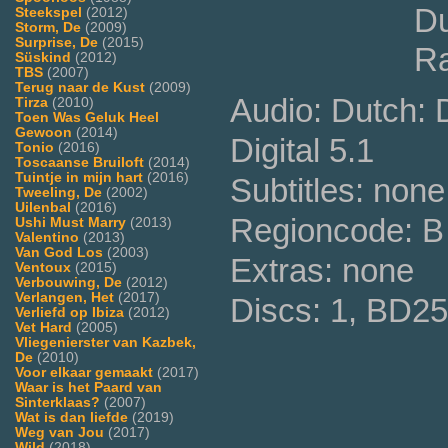
Du
Steekspel
(2012)
Storm, De
(2009)
Surprise, De
(2015)
Ra
Süskind
(2012)
TBS
(2007)
Terug naar de Kust
(2009)
Audio: Dutch: 
Tirza
(2010)
Toen Was Geluk Heel
Gewoon
(2014)
Digital 5.1
Tonio
(2016)
Toscaanse Bruiloft
(2014)
Tuintje in mijn hart
(2016)
Subtitles: none
Tweeling, De
(2002)
Uilenbal
(2016)
Regioncode: B 
Ushi Must Marry
(2013)
Valentino
(2013)
Van God Los
(2003)
Extras: none
Ventoux
(2015)
Verbouwing, De
(2012)
Verlangen, Het
(2017)
Discs: 1, BD25
Verliefd op Ibiza
(2012)
Vet Hard
(2005)
Vliegenierster van Kazbek,
De
(2010)
Voor elkaar gemaakt
(2017)
Waar is het Paard van
Sinterklaas?
(2007)
Wat is dan liefde
(2019)
Weg van Jou
(2017)
Wild
(2018)