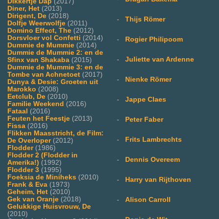
Dikkertje Dap
(2017)
Diner, Het
(2013)
Dirigent, De
(2018)
-
Thijs Römer
Dolfje Weerwolfje
(2011)
Domino Effect, The
(2012)
Dorsvloer vol Confetti
(2014)
-
Rogier Philipoom
Dummie de Mummie
(2014)
Dummie de Mummie 2: en de
-
Juliette van Ardenne
Sfinx van Shakaba
(2015)
Dummie de Mummie 3: en de
Tombe van Achnetoet
(2017)
-
Nienke Römer
Dunya & Desie: Groeten uit
Marokko
(2008)
Eetclub, De
(2010)
-
Jappe Claes
Familie Weekend
(2016)
Fataal
(2016)
Feuten het Feestje
(2013)
-
Peter Faber
Fissa
(2016)
Flikken Maasstricht, de Film:
-
Frits Lambrechts
De Overloper
(2012)
Flodder
(1986)
Flodder 2 (Flodder in
-
Dennis Overeem
Amerika!)
(1992)
Flodder 3
(1995)
Foeksia de Miniheks
(2010)
-
Harry van Rijthoven
Frank & Eva
(1973)
Geheim, Het
(2010)
Gek van Oranje
(2018)
-
Alison Carroll
Gelukkige Huisvrouw, De
(2010)