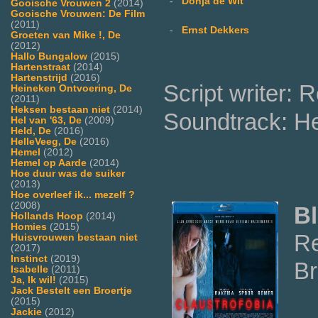
-
Donja de Wit
Gooische Vrouwen 2
(2014)
Gooische Vrouwen: De Film
(2011)
-
Ernst Dekkers
Groeten van Mike !, De
(2012)
Hallo Bungalow
(2015)
Hartenstraat
(2014)
Hartenstrijd
(2016)
Script writer: 
Heineken Ontvoering, De
(2011)
Heksen bestaan niet
(2014)
Soundtrack: H
Hel van '63, De
(2009)
Held, De
(2016)
HelleVeeg, De
(2016)
Hemel
(2012)
Hemel op Aarde
(2014)
Hoe duur was de suiker
(2013)
Hoe overleef ik... mezelf ?
(2008)
Bl
Hollands Hoop
(2014)
Homies
(2015)
Re
Huisvrouwen bestaan niet
(2017)
Instinct
(2019)
Br
Isabelle
(2011)
Ja, Ik wil!
(2015)
Jack Bestelt een Broertje
(2015)
Jackie
(2012)