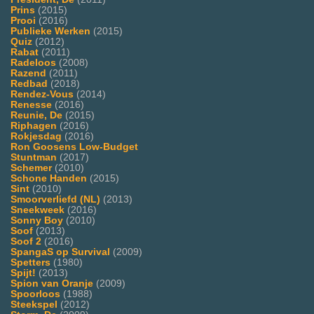
Prins
(2015)
Prooi
(2016)
Publieke Werken
(2015)
Quiz
(2012)
Rabat
(2011)
Radeloos
(2008)
Razend
(2011)
Redbad
(2018)
Rendez-Vous
(2014)
Renesse
(2016)
Reunie, De
(2015)
Riphagen
(2016)
Rokjesdag
(2016)
Ron Goosens Low-Budget
Stuntman
(2017)
Schemer
(2010)
Schone Handen
(2015)
Sint
(2010)
Smoorverliefd (NL)
(2013)
Sneekweek
(2016)
Sonny Boy
(2010)
Soof
(2013)
Soof 2
(2016)
SpangaS op Survival
(2009)
Spetters
(1980)
Spijt!
(2013)
Spion van Oranje
(2009)
Spoorloos
(1988)
Steekspel
(2012)