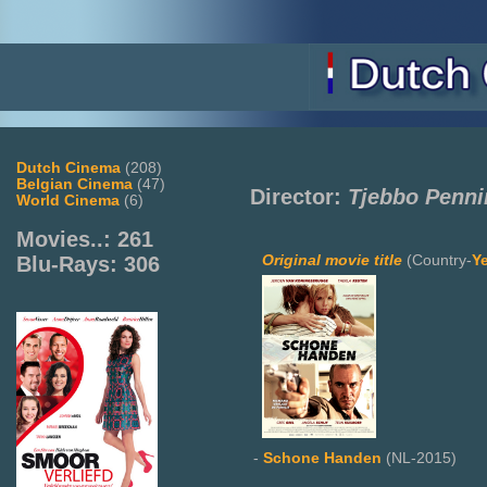
Dutch Cinema
(208)
Belgian Cinema
(47)
Director:
Tjebbo Penni
World Cinema
(6)
Movies..: 261
Original movie title
(Country-
Y
Blu-Rays: 306
-
Schone Handen
(NL-2015)