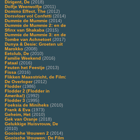
Dirigent, De
(2018)
Dolfje Weerwolfje
(2011)
Domino Effect, The
(2012)
Dorsvloer vol Confetti
(2014)
Dummie de Mummie
(2014)
Dummie de Mummie 2: en de
Sfinx van Shakaba
(2015)
Dummie de Mummie 3: en de
Tombe van Achnetoet
(2017)
Dunya & Desie: Groeten uit
Marokko
(2008)
Eetclub, De
(2010)
Familie Weekend
(2016)
Fataal
(2016)
Feuten het Feestje
(2013)
Fissa
(2016)
Flikken Maasstricht, de Film:
De Overloper
(2012)
Flodder
(1986)
Flodder 2 (Flodder in
Amerika!)
(1992)
Flodder 3
(1995)
Foeksia de Miniheks
(2010)
Frank & Eva
(1973)
Geheim, Het
(2010)
Gek van Oranje
(2018)
Gelukkige Huisvrouw, De
(2010)
Gooische Vrouwen 2
(2014)
Gooische Vrouwen: De Film