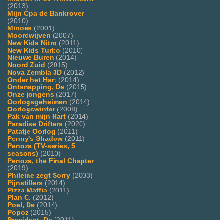
(2013)
Mijn Opa de Bankrover
(2010)
Minoes
(2001)
Moordwijven
(2007)
New Kids Nitro
(2011)
New Kids Turbo
(2010)
Nieuwe Buren
(2014)
Noord Zuid
(2015)
Nova Zembla 3D
(2012)
Onder het Hart
(2014)
Ontsnapping, De
(2015)
Onze jongens
(2017)
Oorlogsgeheimen
(2014)
Oorlogswinter
(2008)
Pak van mijn Hart
(2014)
Paradise Drifters
(2020)
Patatje Oorlog
(2011)
Penny's Shadow
(2011)
Penoza (TV-series, 5
seasons)
(2010)
Penoza, the Final Chapter
(2019)
Phileine zegt Sorry
(2003)
Pijnstillers
(2014)
Pizza Maffia
(2011)
Plan C.
(2012)
Poel, De
(2014)
Popoz
(2015)
President, De
(2011)