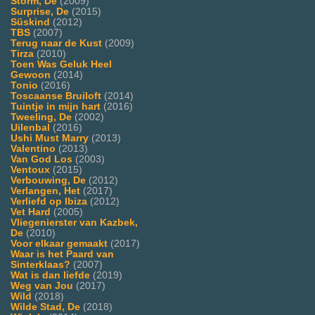
Storm, De
(2009)
Surprise, De
(2015)
Süskind
(2012)
TBS
(2007)
Terug naar de Kust
(2009)
Tirza
(2010)
Toen Was Geluk Heel
Gewoon
(2014)
Tonio
(2016)
Toscaanse Bruiloft
(2014)
Tuintje in mijn hart
(2016)
Tweeling, De
(2002)
Uilenbal
(2016)
Ushi Must Marry
(2013)
Valentino
(2013)
Van God Los
(2003)
Ventoux
(2015)
Verbouwing, De
(2012)
Verlangen, Het
(2017)
Verliefd op Ibiza
(2012)
Vet Hard
(2005)
Vliegenierster van Kazbek,
De
(2010)
Voor elkaar gemaakt
(2017)
Waar is het Paard van
Sinterklaas?
(2007)
Wat is dan liefde
(2019)
Weg van Jou
(2017)
Wild
(2018)
Wilde Stad, De
(2018)