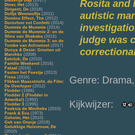
Dikkertje Dap
(2017)
Rosita and 
Diner, Het
(2013)
Dirigent, De
(2018)
autistic man
Dolfje Weerwolfje
(2011)
Domino Effect, The
(2012)
Dorsvloer vol Confetti
(2014)
investigati
Dummie de Mummie
(2014)
Dummie de Mummie 2: en de
Sfinx van Shakaba
(2015)
judge was 
Dummie de Mummie 3: en de
Tombe van Achnetoet
(2017)
correctiona
Dunya & Desie: Groeten uit
Marokko
(2008)
Eetclub, De
(2010)
Familie Weekend
(2016)
Fataal
(2016)
Feuten het Feestje
(2013)
Genre: Drama, 
Fissa
(2016)
Flikken Maasstricht, de Film:
De Overloper
(2012)
Flodder
(1986)
Flodder 2 (Flodder in
Amerika!)
(1992)
Kijkwijzer:
Flodder 3
(1995)
Foeksia de Miniheks
(2010)
Frank & Eva
(1973)
Geheim, Het
(2010)
Gek van Oranje
(2018)
Gelukkige Huisvrouw, De
(2010)