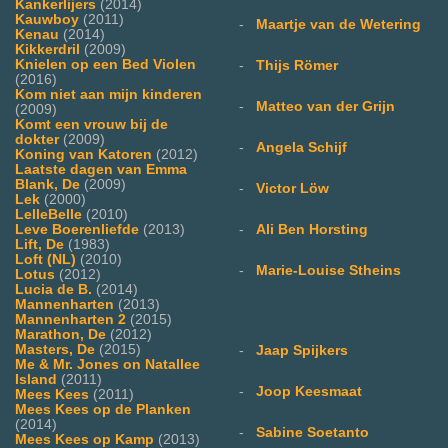
Kankerlijers
(2014)
Kauwboy
(2011)
-
Maartje van de Wetering
Kenau
(2014)
Kikkerdril
(2009)
Knielen op een Bed Violen
-
Thijs Römer
(2016)
Kom niet aan mijn kinderen
-
Matteo van der Grijn
(2009)
Komt een vrouw bij de
dokter
(2009)
-
Angela Schijf
Koning van Katoren
(2012)
Laatste dagen van Emma
Blank, De
(2009)
-
Victor Löw
Lek
(2000)
LelleBelle
(2010)
-
Ali Ben Horsting
Leve Boerenliefde
(2013)
Lift, De
(1983)
Loft (NL)
(2010)
-
Marie-Louise Stheins
Lotus
(2012)
Lucia de B.
(2014)
Mannenharten
(2013)
Mannenharten 2
(2015)
Marathon, De
(2012)
Masters, De
(2015)
-
Jaap Spijkers
Me & Mr. Jones on Natallee
Island
(2011)
-
Joop Keesmaat
Mees Kees
(2011)
Mees Kees op de Planken
(2014)
-
Sabine Soetanto
Mees Kees op Kamp
(2013)