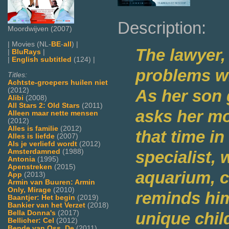
Description:
Moordwijven (2007)
| Movies (NL-
BE
-
all
) |
The lawyer,
|
BluRays
|
|
English subtitled
(124) |
problems wi
Titles:
Achtste-groepers huilen niet
(2012)
As her son 
Alibi
(2008)
All Stars 2: Old Stars
(2011)
asks her m
Alleen maar nette mensen
(2012)
Alles is familie
(2012)
that time in
Alles is liefde
(2007)
Als je verliefd wordt
(2012)
Amsterdamned
(1988)
specialist, 
Antonia
(1995)
Apenstreken
(2015)
aquarium, c
App
(2013)
Armin van Buuren: Armin
Only, Mirage
(2010)
reminds him 
Baantjer: Het begin
(2019)
Bankier van het Verzet
(2018)
Bella Donna's
(2017)
unique child
Bellicher: Cel
(2012)
Bende van Oss, De
(2011)