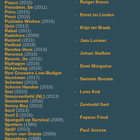
-
Rutger Kroon
Popoz
(2015)
President, De
(2011)
Prins
(2015)
-
Ernst ter Linden
Prooi
(2016)
Publieke Werken
(2015)
Quiz
(2012)
-
Krijn ter Braak
Rabat
(2011)
Radeloos
(2008)
Razend
(2011)
-
Jara Lucieer
Redbad
(2018)
Rendez-Vous
(2014)
-
Johan Siefken
Renesse
(2016)
Reunie, De
(2015)
Riphagen
(2016)
-
Dewi Morgaine
Rokjesdag
(2016)
Ron Goosens Low-Budget
Stuntman
(2017)
-
Sammie Bouma
Schemer
(2010)
Schone Handen
(2015)
-
Loes Kok
Sint
(2010)
Smoorverliefd (NL)
(2013)
Sneekweek
(2016)
-
Zentveld Gert
Sonny Boy
(2010)
Soof
(2013)
Soof 2
(2016)
-
Fayene Frind
SpangaS op Survival
(2009)
Spetters
(1980)
Spijt!
(2013)
-
Paul Joosse
Spion van Oranje
(2009)
Spoorloos
(1988)