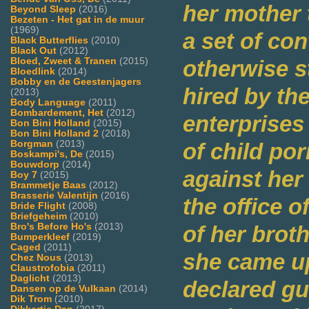
her mother 
Beyond Sleep
(2016)
Bezeten - Het gat in de muur
(1969)
a set of con
Black Butterflies
(2010)
Black Out
(2012)
Bloed, Zweet & Tranen
(2015)
otherwise s
Bloedlink
(2014)
Bobby en de Geestenjagers
hired by th
(2013)
Body Language
(2011)
Bombardement, Het
(2012)
enterprises
Bon Bini Holland
(2015)
Bon Bini Holland 2
(2018)
Borgman
(2013)
of child p
Boskampi's, De
(2015)
Bouwdorp
(2014)
against her 
Boy 7
(2015)
Brammetje Baas
(2012)
Brasserie Valentijn
(2016)
the office o
Bride Flight
(2008)
Briefgeheim
(2010)
Bro's Before Ho's
(2013)
of her brot
Bumperkleef
(2019)
Caged
(2011)
she came up
Chez Nous
(2013)
Claustrofobia
(2011)
Daglicht
(2013)
declared gu
Dansen op de Vulkaan
(2014)
Dik Trom
(2010)