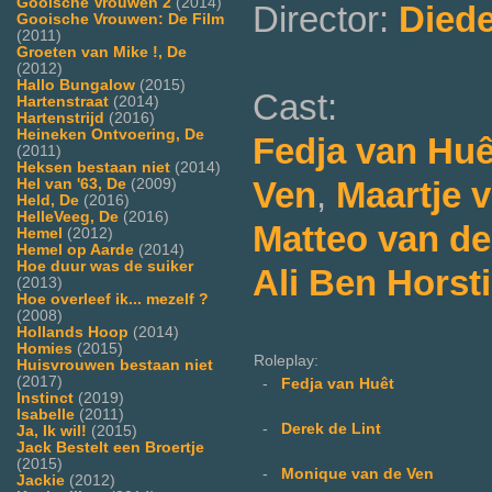
Gooische Vrouwen 2
(2014)
Director:
Diede
Gooische Vrouwen: De Film
(2011)
Groeten van Mike !, De
(2012)
Hallo Bungalow
(2015)
Cast:
Hartenstraat
(2014)
Hartenstrijd
(2016)
Heineken Ontvoering, De
Fedja van Huê
(2011)
Heksen bestaan niet
(2014)
Ven
,
Maartje 
Hel van '63, De
(2009)
Held, De
(2016)
HelleVeeg, De
(2016)
Matteo van de
Hemel
(2012)
Hemel op Aarde
(2014)
Hoe duur was de suiker
Ali Ben Horst
(2013)
Hoe overleef ik... mezelf ?
(2008)
Hollands Hoop
(2014)
Homies
(2015)
Roleplay:
Huisvrouwen bestaan niet
(2017)
-
Fedja van Huêt
Instinct
(2019)
Isabelle
(2011)
-
Derek de Lint
Ja, Ik wil!
(2015)
Jack Bestelt een Broertje
(2015)
-
Monique van de Ven
Jackie
(2012)