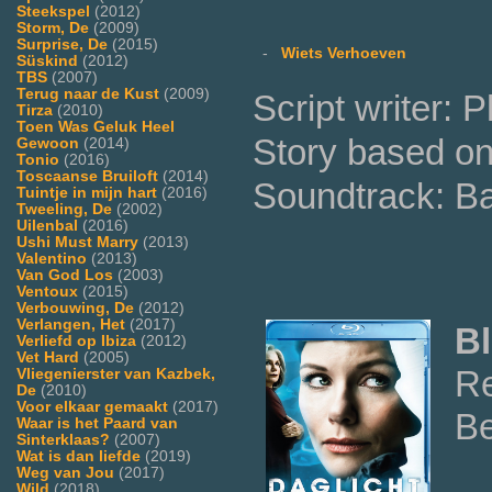
Steekspel
(2012)
Storm, De
(2009)
Surprise, De
(2015)
-
Wiets Verhoeven
Süskind
(2012)
TBS
(2007)
Terug naar de Kust
(2009)
Script writer: 
Tirza
(2010)
Toen Was Geluk Heel
Story based on
Gewoon
(2014)
Tonio
(2016)
Toscaanse Bruiloft
(2014)
Soundtrack: Ba
Tuintje in mijn hart
(2016)
Tweeling, De
(2002)
Uilenbal
(2016)
Ushi Must Marry
(2013)
Valentino
(2013)
Van God Los
(2003)
Ventoux
(2015)
Verbouwing, De
(2012)
Verlangen, Het
(2017)
Bl
Verliefd op Ibiza
(2012)
Vet Hard
(2005)
Re
Vliegenierster van Kazbek,
De
(2010)
Voor elkaar gemaakt
(2017)
Be
Waar is het Paard van
Sinterklaas?
(2007)
Wat is dan liefde
(2019)
Weg van Jou
(2017)
Wild
(2018)