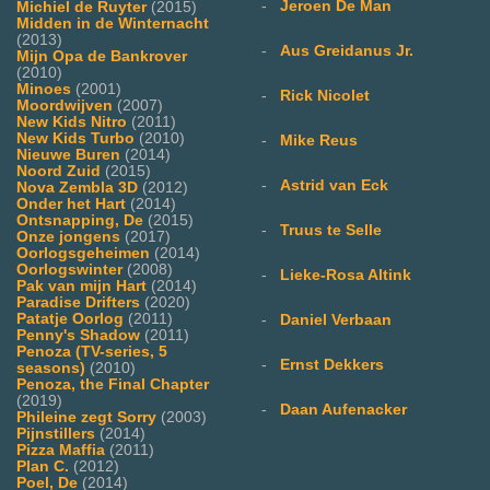
-
Jeroen De Man
Michiel de Ruyter
(2015)
Midden in de Winternacht
(2013)
-
Aus Greidanus Jr.
Mijn Opa de Bankrover
(2010)
Minoes
(2001)
-
Rick Nicolet
Moordwijven
(2007)
New Kids Nitro
(2011)
New Kids Turbo
(2010)
-
Mike Reus
Nieuwe Buren
(2014)
Noord Zuid
(2015)
-
Astrid van Eck
Nova Zembla 3D
(2012)
Onder het Hart
(2014)
Ontsnapping, De
(2015)
-
Truus te Selle
Onze jongens
(2017)
Oorlogsgeheimen
(2014)
Oorlogswinter
(2008)
-
Lieke-Rosa Altink
Pak van mijn Hart
(2014)
Paradise Drifters
(2020)
Patatje Oorlog
(2011)
-
Daniel Verbaan
Penny's Shadow
(2011)
Penoza (TV-series, 5
-
Ernst Dekkers
seasons)
(2010)
Penoza, the Final Chapter
(2019)
-
Daan Aufenacker
Phileine zegt Sorry
(2003)
Pijnstillers
(2014)
Pizza Maffia
(2011)
Plan C.
(2012)
Poel, De
(2014)