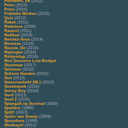
President, De
(2011)
Prins
(2015)
Prooi
(2016)
Publieke Werken
(2015)
Quiz
(2012)
Rabat
(2011)
Radeloos
(2008)
Razend
(2011)
Redbad
(2018)
Rendez-Vous
(2014)
Renesse
(2016)
Reunie, De
(2015)
Riphagen
(2016)
Rokjesdag
(2016)
Ron Goosens Low-Budget
Stuntman
(2017)
Schemer
(2010)
Schone Handen
(2015)
Sint
(2010)
Smoorverliefd (NL)
(2013)
Sneekweek
(2016)
Sonny Boy
(2010)
Soof
(2013)
Soof 2
(2016)
SpangaS op Survival
(2009)
Spetters
(1980)
Spijt!
(2013)
Spion van Oranje
(2009)
Spoorloos
(1988)
Steekspel
(2012)