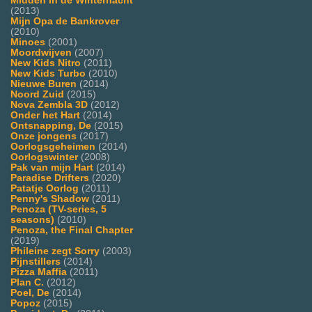
Midden in de Winternacht
(2013)
Mijn Opa de Bankrover
(2010)
Minoes
(2001)
Moordwijven
(2007)
New Kids Nitro
(2011)
New Kids Turbo
(2010)
Nieuwe Buren
(2014)
Noord Zuid
(2015)
Nova Zembla 3D
(2012)
Onder het Hart
(2014)
Ontsnapping, De
(2015)
Onze jongens
(2017)
Oorlogsgeheimen
(2014)
Oorlogswinter
(2008)
Pak van mijn Hart
(2014)
Paradise Drifters
(2020)
Patatje Oorlog
(2011)
Penny's Shadow
(2011)
Penoza (TV-series, 5
seasons)
(2010)
Penoza, the Final Chapter
(2019)
Phileine zegt Sorry
(2003)
Pijnstillers
(2014)
Pizza Maffia
(2011)
Plan C.
(2012)
Poel, De
(2014)
Popoz
(2015)