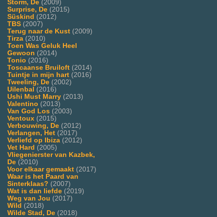
Storm, De
(2009)
Surprise, De
(2015)
Süskind
(2012)
TBS
(2007)
Terug naar de Kust
(2009)
Tirza
(2010)
Toen Was Geluk Heel
Gewoon
(2014)
Tonio
(2016)
Toscaanse Bruiloft
(2014)
Tuintje in mijn hart
(2016)
Tweeling, De
(2002)
Uilenbal
(2016)
Ushi Must Marry
(2013)
Valentino
(2013)
Van God Los
(2003)
Ventoux
(2015)
Verbouwing, De
(2012)
Verlangen, Het
(2017)
Verliefd op Ibiza
(2012)
Vet Hard
(2005)
Vliegenierster van Kazbek,
De
(2010)
Voor elkaar gemaakt
(2017)
Waar is het Paard van
Sinterklaas?
(2007)
Wat is dan liefde
(2019)
Weg van Jou
(2017)
Wild
(2018)
Wilde Stad, De
(2018)