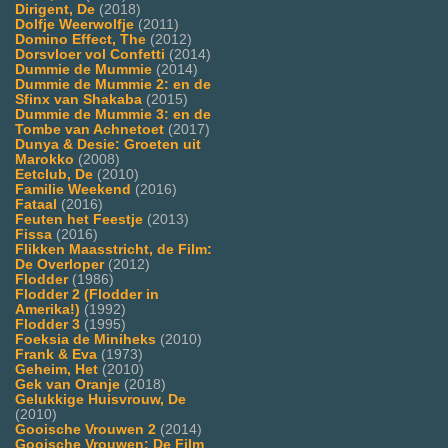
Dirigent, De
(2018)
Dolfje Weerwolfje
(2011)
Domino Effect, The
(2012)
Dorsvloer vol Confetti
(2014)
Dummie de Mummie
(2014)
Dummie de Mummie 2: en de
Sfinx van Shakaba
(2015)
Dummie de Mummie 3: en de
Tombe van Achnetoet
(2017)
Dunya & Desie: Groeten uit
Marokko
(2008)
Eetclub, De
(2010)
Familie Weekend
(2016)
Fataal
(2016)
Feuten het Feestje
(2013)
Fissa
(2016)
Flikken Maasstricht, de Film:
De Overloper
(2012)
Flodder
(1986)
Flodder 2 (Flodder in
Amerika!)
(1992)
Flodder 3
(1995)
Foeksia de Miniheks
(2010)
Frank & Eva
(1973)
Geheim, Het
(2010)
Gek van Oranje
(2018)
Gelukkige Huisvrouw, De
(2010)
Gooische Vrouwen 2
(2014)
Gooische Vrouwen: De Film