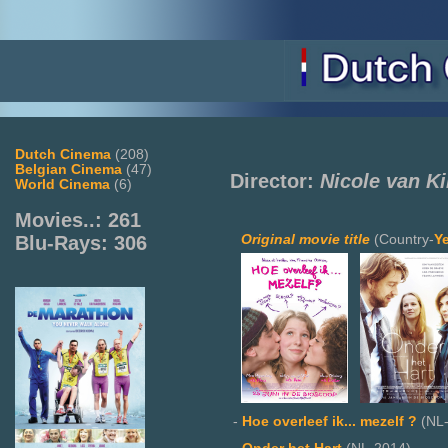
Dutch Cinema
(208)
Belgian Cinema
(47)
Director:
Nicole van K
World Cinema
(6)
Movies..: 261
Original movie title
(Country-
Y
Blu-Rays: 306
-
Hoe overleef ik... mezelf ?
(NL-