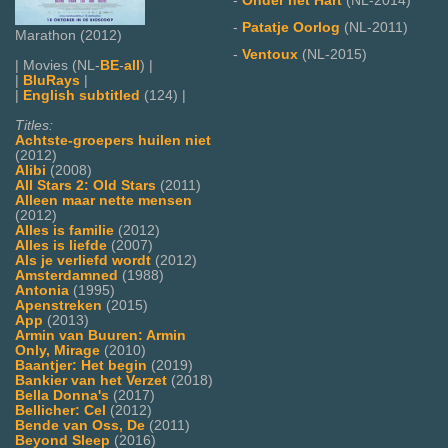
-
Onder het Hart
(NL-2014)
-
Patatje Oorlog
(NL-2011)
Marathon (2012)
-
Ventoux
(NL-2015)
| Movies (NL-
BE
-
all
) |
|
BluRays
|
|
English subtitled
(124) |
Titles:
Achtste-groepers huilen niet
(2012)
Alibi
(2008)
All Stars 2: Old Stars
(2011)
Alleen maar nette mensen
(2012)
Alles is familie
(2012)
Alles is liefde
(2007)
Als je verliefd wordt
(2012)
Amsterdamned
(1988)
Antonia
(1995)
Apenstreken
(2015)
App
(2013)
Armin van Buuren: Armin
Only, Mirage
(2010)
Baantjer: Het begin
(2019)
Bankier van het Verzet
(2018)
Bella Donna's
(2017)
Bellicher: Cel
(2012)
Bende van Oss, De
(2011)
Beyond Sleep
(2016)