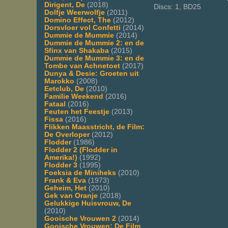
Dirigent, De
(2018)
Discs: 1, BD25
Dolfje Weerwolfje
(2011)
Domino Effect, The
(2012)
Dorsvloer vol Confetti
(2014)
Dummie de Mummie
(2014)
Dummie de Mummie 2: en de
Sfinx van Shakaba
(2015)
Dummie de Mummie 3: en de
Tombe van Achnetoet
(2017)
Dunya & Desie: Groeten uit
Marokko
(2008)
Eetclub, De
(2010)
Familie Weekend
(2016)
Fataal
(2016)
Feuten het Feestje
(2013)
Fissa
(2016)
Flikken Maasstricht, de Film:
De Overloper
(2012)
Flodder
(1986)
Flodder 2 (Flodder in
Amerika!)
(1992)
Flodder 3
(1995)
Foeksia de Miniheks
(2010)
Frank & Eva
(1973)
Geheim, Het
(2010)
Gek van Oranje
(2018)
Gelukkige Huisvrouw, De
(2010)
Gooische Vrouwen 2
(2014)
Gooische Vrouwen: De Film