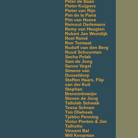
Peter de Baan
Pieter Kuijpers
Pieter van Rijn
Pim de la Parra
Pim van Hoeve
Reinout Oerlemans
Remy van Heugten
Robert Jan Westdijk
Roel Reiné
Ron Termaat
Rudolf van den Berg
Ruud Schuurman
Sacha Polak
Sam de Jong
Sanne Vogel
Simone van
Dusseldorp
Steffen Haars, Flip
van der Kuil
Stephan
Brenninkmeijer
Steven de Jong
Tallulah Schwab
Tessa Schram
Tim Oliehoek
Tjebbo Penning
Victor Ponten & Jim
Taihuttu
Vincent Bal
Will Koopman