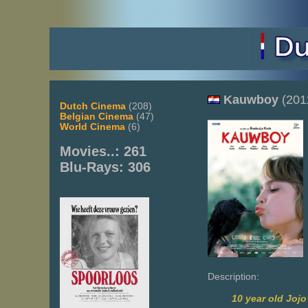
Kauwboy
(201
Dutch Cinema
(208)
Belgian Cinema
(47)
World Cinema
(6)
Movies..: 261
Blu-Rays: 306
Description:
10 year old Jojo