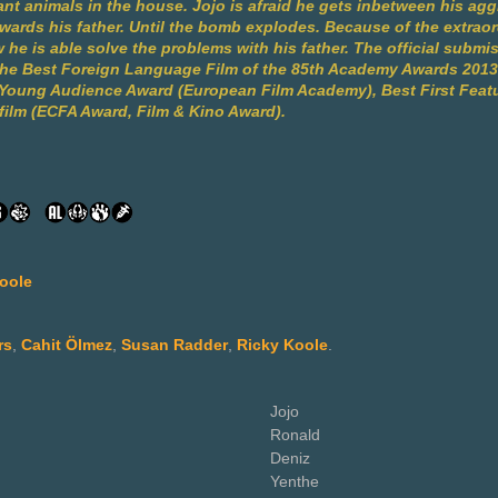
ant animals in the house. Jojo is afraid he gets inbetween his a
owards his father. Until the bomb explodes. Because of the extraor
 he is able solve the problems with his father. The official submi
the Best Foreign Language Film of the 85th Academy Awards 2013
Young Audience Award (European Film Academy), Best First Featur
ilm (ECFA Award, Film & Kino Award).
oole
rs
,
Cahit Ölmez
,
Susan Radder
,
Ricky Koole
.
Jojo
Ronald
Deniz
Yenthe