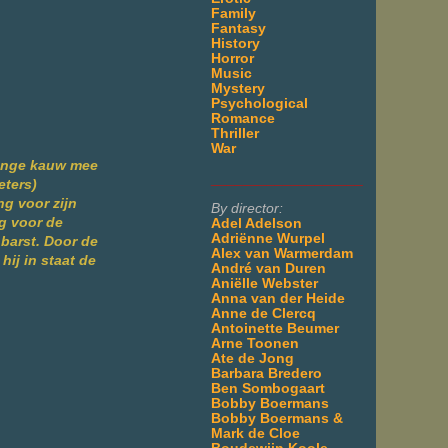
Family
Fantasy
History
Horror
Music
Mystery
Psychological
Romance
Thriller
War
jonge kauw mee
___________________
eters)
ng voor zijn
By director:
rg voor de
Adel Adelson
Adriënne Wurpel
 barst. Door de
Alex van Warmerdam
hij in staat de
André van Duren
Aniëlle Webster
Anna van der Heide
Anne de Clercq
Antoinette Beumer
Arne Toonen
Ate de Jong
Barbara Bredero
Ben Sombogaart
Bobby Boermans
Bobby Boermans &
Mark de Cloe