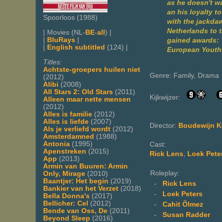
as he doesn't w
an his loyalty t
Spoorloos (1988)
with the jackdaw
Netherlands to 
| Movies (NL-
BE
-
all
) |
|
BluRays
|
gained awards: 
|
English subtitled
(124) |
European Youthf
Titles:
Achtste-groepers huilen niet
Genre: Family, Drama
(2012)
Alibi
(2008)
All Stars 2: Old Stars
(2011)
Kijkwijzer:
Alleen maar nette mensen
(2012)
Alles is familie
(2012)
Alles is liefde
(2007)
Director:
Boudewijn K
Als je verliefd wordt
(2012)
Amsterdamned
(1988)
Antonia
(1995)
Cast:
Apenstreken
(2015)
Rick Lens
,
Loek Pete
App
(2013)
Armin van Buuren: Armin
Roleplay:
Only, Mirage
(2010)
Baantjer: Het begin
(2019)
-
Rick Lens
Bankier van het Verzet
(2018)
-
Loek Peters
Bella Donna's
(2017)
Bellicher: Cel
(2012)
-
Cahit Ölmez
Bende van Oss, De
(2011)
-
Susan Radder
Beyond Sleep
(2016)