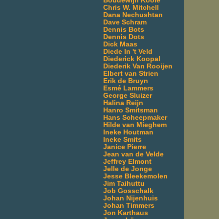
Boudewijn Koole
Chris W. Mitchell
Dana Nechushtan
Dave Schram
Dennis Bots
Dennis Dots
Dick Maas
Diede In 't Veld
Diederick Koopal
Diederik Van Rooijen
Elbert van Strien
Erik de Bruyn
Esmé Lammers
George Sluizer
Halina Reijn
Hanro Smitsman
Hans Scheepmaker
Hilde van Mieghem
Ineke Houtman
Ineke Smits
Janice Pierre
Jean van de Velde
Jeffrey Elmont
Jelle de Jonge
Jesse Bleekemolen
Jim Taihuttu
Job Gosschalk
Johan Nijenhuis
Johan Timmers
Jon Karthaus