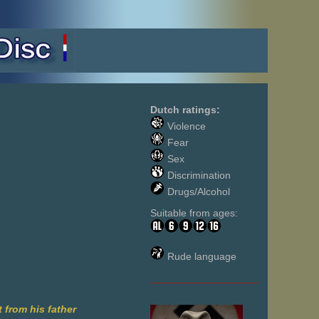
Dutch ratings:
Violence
Fear
Sex
Discrimination
Drugs/Alcohol
Suitable from ages:
Rude language
___________________
 from his father