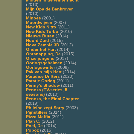
Midden in de Winternacht
(2013)
Mijn Opa de Bankrover
(2010)
Minoes
(2001)
Moordwijven
(2007)
New Kids Nitro
(2011)
New Kids Turbo
(2010)
Nieuwe Buren
(2014)
Noord Zuid
(2015)
Nova Zembla 3D
(2012)
Onder het Hart
(2014)
Ontsnapping, De
(2015)
Onze jongens
(2017)
Oorlogsgeheimen
(2014)
Oorlogswinter
(2008)
Pak van mijn Hart
(2014)
Paradise Drifters
(2020)
Patatje Oorlog
(2011)
Penny's Shadow
(2011)
Penoza (TV-series, 5
seasons)
(2010)
Penoza, the Final Chapter
(2019)
Phileine zegt Sorry
(2003)
Pijnstillers
(2014)
Pizza Maffia
(2011)
Plan C.
(2012)
Poel, De
(2014)
Popoz
(2015)