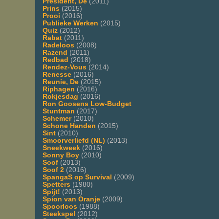
President, De
(2011)
Prins
(2015)
Prooi
(2016)
Publieke Werken
(2015)
Quiz
(2012)
Rabat
(2011)
Radeloos
(2008)
Razend
(2011)
Redbad
(2018)
Rendez-Vous
(2014)
Renesse
(2016)
Reunie, De
(2015)
Riphagen
(2016)
Rokjesdag
(2016)
Ron Goosens Low-Budget
Stuntman
(2017)
Schemer
(2010)
Schone Handen
(2015)
Sint
(2010)
Smoorverliefd (NL)
(2013)
Sneekweek
(2016)
Sonny Boy
(2010)
Soof
(2013)
Soof 2
(2016)
SpangaS op Survival
(2009)
Spetters
(1980)
Spijt!
(2013)
Spion van Oranje
(2009)
Spoorloos
(1988)
Steekspel
(2012)