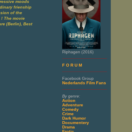
ggressive moods
dinary frienship
ssion of the
 ! The movie
e (Berlin), Best
Riphagen (2016)
___________________
F O R U M
___________________
Facebook Group
Nederlands Film Fans
___________________
By genre:
Action
Adventure
Comedy
Crime
Dark Humor
Documentery
Drama
Erotic