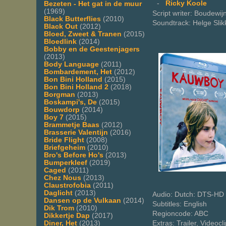
-
Ricky Koole
Bezeten - Het gat in de muur
(1969)
Script writer: Boudewi
Black Butterflies
(2010)
Soundtrack: Helge Slik
Black Out
(2012)
Bloed, Zweet & Tranen
(2015)
Bloedlink
(2014)
Bobby en de Geestenjagers
(2013)
Body Language
(2011)
Bombardement, Het
(2012)
Bon Bini Holland
(2015)
Bon Bini Holland 2
(2018)
Borgman
(2013)
Boskampi's, De
(2015)
Bouwdorp
(2014)
Boy 7
(2015)
Brammetje Baas
(2012)
Brasserie Valentijn
(2016)
Bride Flight
(2008)
Briefgeheim
(2010)
Bro's Before Ho's
(2013)
Bumperkleef
(2019)
Caged
(2011)
Chez Nous
(2013)
Claustrofobia
(2011)
Daglicht
(2013)
Audio: Dutch: DTS-HD 
Dansen op de Vulkaan
(2014)
Subtitles: English
Dik Trom
(2010)
Regioncode: ABC
Dikkertje Dap
(2017)
Extras: Trailer, Videocl
Diner, Het
(2013)