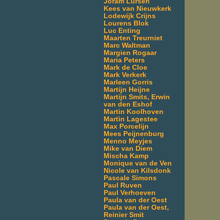
Joram Lürsen
Kees van Nieuwkerk
Lodewijk Crijns
Lourens Blok
Luc Enting
Maarten Treurniet
Marc Waltman
Margien Rogaar
Maria Peters
Mark de Cloe
Mark Verkerk
Marleen Gorris
Martijn Heijne
Martijn Smits, Erwin
van den Eshof
Martin Koolhoven
Martin Lagestee
Max Porcelijn
Mees Peijnenburg
Menno Meyjes
Mike van Diem
Mischa Kamp
Monique van de Ven
Nicole van Kilsdonk
Pascale Simons
Paul Ruven
Paul Verhoeven
Paula van der Oest
Paula van der Oest,
Reinier Smit