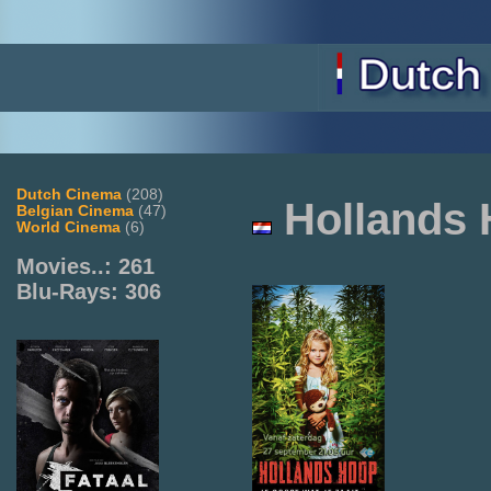
Dutch Cinema
(208)
Hollands
Belgian Cinema
(47)
World Cinema
(6)
Movies..: 261
Blu-Rays: 306