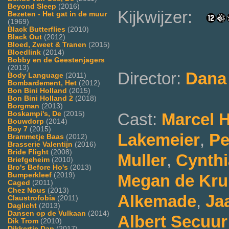
Beyond Sleep
(2016)
Kijkwijzer:
Bezeten - Het gat in de muur
(1969)
Black Butterflies
(2010)
Black Out
(2012)
Bloed, Zweet & Tranen
(2015)
Bloedlink
(2014)
Bobby en de Geestenjagers
(2013)
Director:
Dana
Body Language
(2011)
Bombardement, Het
(2012)
Bon Bini Holland
(2015)
Bon Bini Holland 2
(2018)
Borgman
(2013)
Cast:
Marcel 
Boskampi's, De
(2015)
Bouwdorp
(2014)
Boy 7
(2015)
Lakemeier
,
Pe
Brammetje Baas
(2012)
Brasserie Valentijn
(2016)
Bride Flight
(2008)
Muller
,
Cynth
Briefgeheim
(2010)
Bro's Before Ho's
(2013)
Megan de Krui
Bumperkleef
(2019)
Caged
(2011)
Chez Nous
(2013)
Alkemade
,
Ja
Claustrofobia
(2011)
Daglicht
(2013)
Dansen op de Vulkaan
(2014)
Albert Secuur
Dik Trom
(2010)
Dikkertje Dap
(2017)