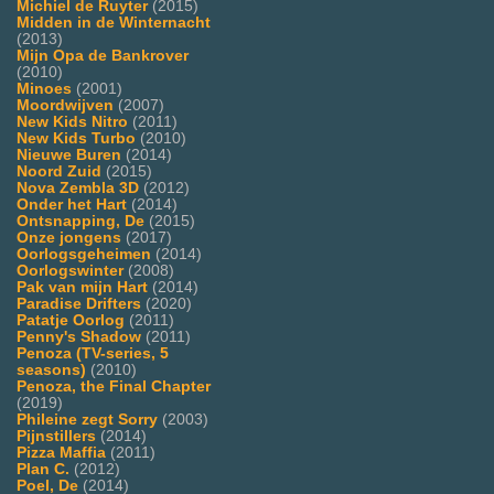
Michiel de Ruyter
(2015)
Midden in de Winternacht
(2013)
Mijn Opa de Bankrover
(2010)
Minoes
(2001)
Moordwijven
(2007)
New Kids Nitro
(2011)
New Kids Turbo
(2010)
Nieuwe Buren
(2014)
Noord Zuid
(2015)
Nova Zembla 3D
(2012)
Onder het Hart
(2014)
Ontsnapping, De
(2015)
Onze jongens
(2017)
Oorlogsgeheimen
(2014)
Oorlogswinter
(2008)
Pak van mijn Hart
(2014)
Paradise Drifters
(2020)
Patatje Oorlog
(2011)
Penny's Shadow
(2011)
Penoza (TV-series, 5
seasons)
(2010)
Penoza, the Final Chapter
(2019)
Phileine zegt Sorry
(2003)
Pijnstillers
(2014)
Pizza Maffia
(2011)
Plan C.
(2012)
Poel, De
(2014)