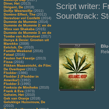
Script writer: 
Diner, Het
(2013)
Dirigent, De
(2018)
Dolfje Weerwolfje
(2011)
Soundtrack: St
Domino Effect, The
(2012)
Dorsvloer vol Confetti
(2014)
Dummie de Mummie
(2014)
Dummie de Mummie 2: en de
Sfinx van Shakaba
(2015)
Dummie de Mummie 3: en de
Tombe van Achnetoet
(2017)
Dunya & Desie: Groeten uit
Marokko
(2008)
Blu
Eetclub, De
(2010)
Rel
Familie Weekend
(2016)
Fataal
(2016)
Feuten het Feestje
(2013)
Fissa
(2016)
Flikken Maasstricht, de Film:
De Overloper
(2012)
Flodder
(1986)
Flodder 2 (Flodder in
Amerika!)
(1992)
Flodder 3
(1995)
Foeksia de Miniheks
(2010)
Frank & Eva
(1973)
Geheim, Het
(2010)
Gek van Oranje
(2018)
Gelukkige Huisvrouw, De
(2010)