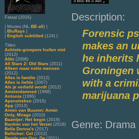
Description:
Fataal (2016)
| Movies (NL-
BE
-
all
) |
Forensic ps
|
BluRays
|
|
English subtitled
(124) |
makes an u
Titles:
Achtste-groepers huilen niet
(2012)
he inherits 
Alibi
(2008)
All Stars 2: Old Stars
(2011)
Groningen 
Alleen maar nette mensen
(2012)
Alles is familie
(2012)
with a crimi
Alles is liefde
(2007)
Als je verliefd wordt
(2012)
Amsterdamned
(1988)
marijuana pl
Antonia
(1995)
Apenstreken
(2015)
App
(2013)
Armin van Buuren: Armin
Only, Mirage
(2010)
Baantjer: Het begin
(2019)
Genre: Drama
Bankier van het Verzet
(2018)
Bella Donna's
(2017)
Bellicher: Cel
(2012)
Bende van Oss, De
(2011)