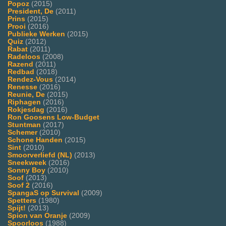
Popoz
(2015)
President, De
(2011)
Prins
(2015)
Prooi
(2016)
Publieke Werken
(2015)
Quiz
(2012)
Rabat
(2011)
Radeloos
(2008)
Razend
(2011)
Redbad
(2018)
Rendez-Vous
(2014)
Renesse
(2016)
Reunie, De
(2015)
Riphagen
(2016)
Rokjesdag
(2016)
Ron Goosens Low-Budget
Stuntman
(2017)
Schemer
(2010)
Schone Handen
(2015)
Sint
(2010)
Smoorverliefd (NL)
(2013)
Sneekweek
(2016)
Sonny Boy
(2010)
Soof
(2013)
Soof 2
(2016)
SpangaS op Survival
(2009)
Spetters
(1980)
Spijt!
(2013)
Spion van Oranje
(2009)
Spoorloos
(1988)