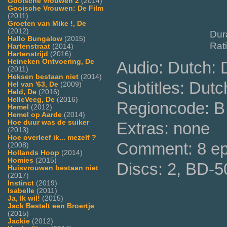
Gooische Vrouwen 2
(2014)
Gooische Vrouwen: De Film
(2011)
Groeten van Mike !, De
(2012)
Dur
Hallo Bungalow
(2015)
Rat
Hartenstraat
(2014)
Hartenstrijd
(2016)
Heineken Ontvoering, De
Audio: Dutch:
(2011)
Heksen bestaan niet
(2014)
Subtitles: Dutc
Hel van '63, De
(2009)
Held, De
(2016)
HelleVeeg, De
(2016)
Regioncode: B 
Hemel
(2012)
Hemel op Aarde
(2014)
Hoe duur was de suiker
Extras: none
(2013)
Hoe overleef ik... mezelf ?
Comment: 8 ep
(2008)
Hollands Hoop
(2014)
Homies
(2015)
Discs: 2, BD-5
Huisvrouwen bestaan niet
(2017)
Instinct
(2019)
Isabelle
(2011)
Ja, Ik wil!
(2015)
Jack Bestelt een Broertje
(2015)
Jackie
(2012)