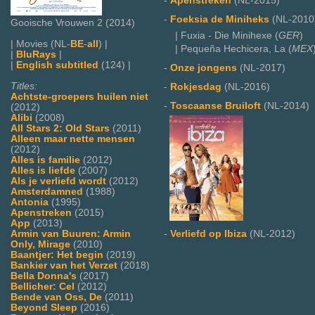
-
Apenstreken
(NL-2015)
-
Foeksia de Miniheks
(NL-2010
Gooische Vrouwen 2 (2014)
| Fuxia - Die Minihexe (
GER
)
| Movies (NL-
BE
-
all
) |
| Pequeña Hechicera, La (
MEX
|
BluRays
|
|
English subtitled
(124) |
-
Onze jongens
(NL-2017)
Titles:
-
Rokjesdag
(NL-2016)
Achtste-groepers huilen niet
-
Toscaanse Bruiloft
(NL-2014)
(2012)
Alibi
(2008)
All Stars 2: Old Stars
(2011)
Alleen maar nette mensen
(2012)
Alles is familie
(2012)
Alles is liefde
(2007)
Als je verliefd wordt
(2012)
Amsterdamned
(1988)
Antonia
(1995)
Apenstreken
(2015)
App
(2013)
-
Verliefd op Ibiza
(NL-2012)
Armin van Buuren: Armin
Only, Mirage
(2010)
Baantjer: Het begin
(2019)
Bankier van het Verzet
(2018)
Bella Donna's
(2017)
Bellicher: Cel
(2012)
Bende van Oss, De
(2011)
Beyond Sleep
(2016)