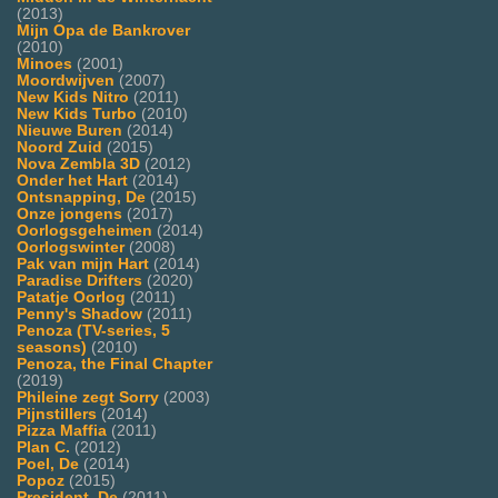
(2013)
Mijn Opa de Bankrover
(2010)
Minoes
(2001)
Moordwijven
(2007)
New Kids Nitro
(2011)
New Kids Turbo
(2010)
Nieuwe Buren
(2014)
Noord Zuid
(2015)
Nova Zembla 3D
(2012)
Onder het Hart
(2014)
Ontsnapping, De
(2015)
Onze jongens
(2017)
Oorlogsgeheimen
(2014)
Oorlogswinter
(2008)
Pak van mijn Hart
(2014)
Paradise Drifters
(2020)
Patatje Oorlog
(2011)
Penny's Shadow
(2011)
Penoza (TV-series, 5
seasons)
(2010)
Penoza, the Final Chapter
(2019)
Phileine zegt Sorry
(2003)
Pijnstillers
(2014)
Pizza Maffia
(2011)
Plan C.
(2012)
Poel, De
(2014)
Popoz
(2015)
President, De
(2011)