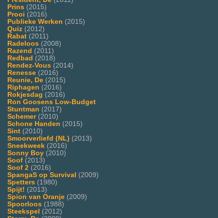
Prins
(2015)
Prooi
(2016)
Publieke Werken
(2015)
Quiz
(2012)
Rabat
(2011)
Radeloos
(2008)
Razend
(2011)
Redbad
(2018)
Rendez-Vous
(2014)
Renesse
(2016)
Reunie, De
(2015)
Riphagen
(2016)
Rokjesdag
(2016)
Ron Goosens Low-Budget
Stuntman
(2017)
Schemer
(2010)
Schone Handen
(2015)
Sint
(2010)
Smoorverliefd (NL)
(2013)
Sneekweek
(2016)
Sonny Boy
(2010)
Soof
(2013)
Soof 2
(2016)
SpangaS op Survival
(2009)
Spetters
(1980)
Spijt!
(2013)
Spion van Oranje
(2009)
Spoorloos
(1988)
Steekspel
(2012)