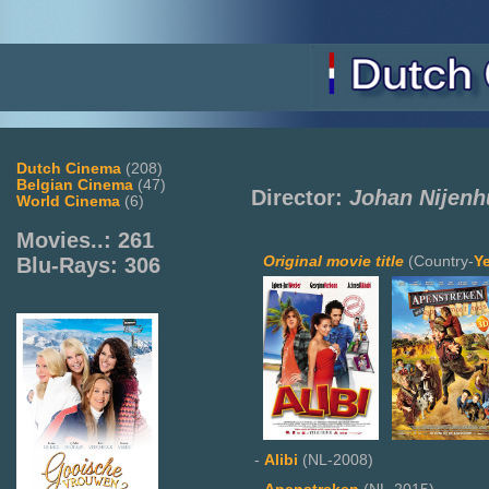
Dutch Cinema
(208)
Belgian Cinema
(47)
Director:
Johan Nijenh
World Cinema
(6)
Movies..: 261
Original movie title
(Country-
Y
Blu-Rays: 306
-
Alibi
(NL-2008)