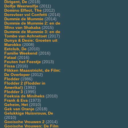
Dirigent, De
(2018)
Dolfje Weerwolfje
(2011)
Domino Effect, The
(2012)
Dorsvloer vol Confetti
(2014)
Dummie de Mummie
(2014)
Dummie de Mummie 2: en de
Sfinx van Shakaba
(2015)
Dummie de Mummie 3: en de
Tombe van Achnetoet
(2017)
Dunya & Desie: Groeten uit
Marokko
(2008)
Eetclub, De
(2010)
Familie Weekend
(2016)
Fataal
(2016)
Feuten het Feestje
(2013)
Fissa
(2016)
Flikken Maasstricht, de Film:
De Overloper
(2012)
Flodder
(1986)
Flodder 2 (Flodder in
Amerika!)
(1992)
Flodder 3
(1995)
Foeksia de Miniheks
(2010)
Frank & Eva
(1973)
Geheim, Het
(2010)
Gek van Oranje
(2018)
Gelukkige Huisvrouw, De
(2010)
Gooische Vrouwen 2
(2014)
Gooische Vrouwen: De Film