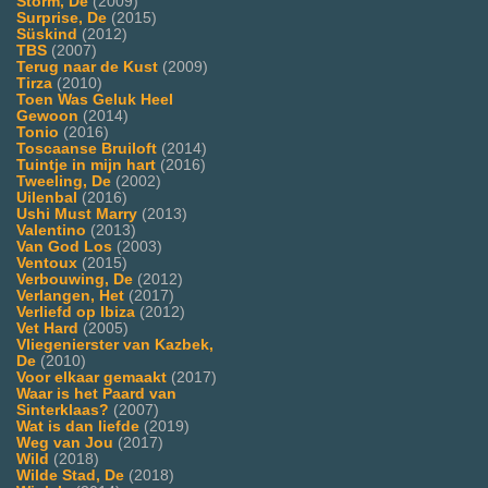
Storm, De
(2009)
Surprise, De
(2015)
Süskind
(2012)
TBS
(2007)
Terug naar de Kust
(2009)
Tirza
(2010)
Toen Was Geluk Heel
Gewoon
(2014)
Tonio
(2016)
Toscaanse Bruiloft
(2014)
Tuintje in mijn hart
(2016)
Tweeling, De
(2002)
Uilenbal
(2016)
Ushi Must Marry
(2013)
Valentino
(2013)
Van God Los
(2003)
Ventoux
(2015)
Verbouwing, De
(2012)
Verlangen, Het
(2017)
Verliefd op Ibiza
(2012)
Vet Hard
(2005)
Vliegenierster van Kazbek,
De
(2010)
Voor elkaar gemaakt
(2017)
Waar is het Paard van
Sinterklaas?
(2007)
Wat is dan liefde
(2019)
Weg van Jou
(2017)
Wild
(2018)
Wilde Stad, De
(2018)