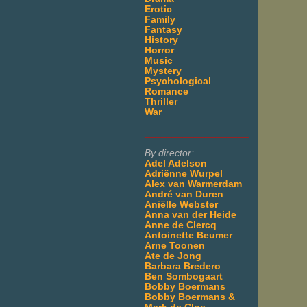
Erotic
Family
Fantasy
History
Horror
Music
Mystery
Psychological
Romance
Thriller
War
___________________
By director:
Adel Adelson
Adriënne Wurpel
Alex van Warmerdam
André van Duren
Aniëlle Webster
Anna van der Heide
Anne de Clercq
Antoinette Beumer
Arne Toonen
Ate de Jong
Barbara Bredero
Ben Sombogaart
Bobby Boermans
Bobby Boermans &