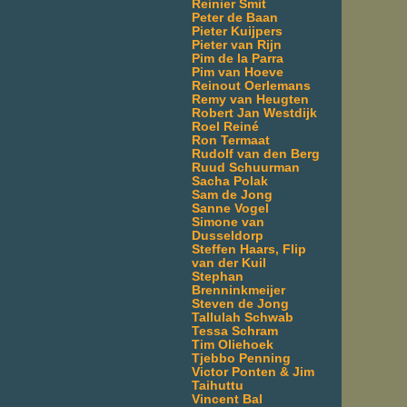
Reinier Smit
Peter de Baan
Pieter Kuijpers
Pieter van Rijn
Pim de la Parra
Pim van Hoeve
Reinout Oerlemans
Remy van Heugten
Robert Jan Westdijk
Roel Reiné
Ron Termaat
Rudolf van den Berg
Ruud Schuurman
Sacha Polak
Sam de Jong
Sanne Vogel
Simone van
Dusseldorp
Steffen Haars, Flip
van der Kuil
Stephan
Brenninkmeijer
Steven de Jong
Tallulah Schwab
Tessa Schram
Tim Oliehoek
Tjebbo Penning
Victor Ponten & Jim
Taihuttu
Vincent Bal