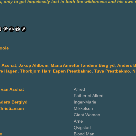
s, only to get hopelessly lost in both the wilderness and his own 
oole
n Aschat
,
Jakop Ahlbom
,
Maria Annette Tanderø Berglyd
,
Anders B
re Hagen
,
Thorbjørn Harr
,
Espen Prestbakmo
,
Tuva Prestbakmo
,
N
 van Aschat
Alfred
Father of Alfred
nderø Berglyd
Inger-Marie
hristiansen
Mikkelsen
Giant Woman
Arne
Qvigstad
o
Blond Man