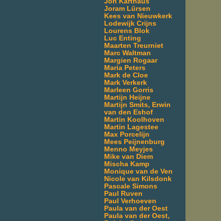
Jon Karthaus
Joram Lürsen
Kees van Nieuwkerk
Lodewijk Crijns
Lourens Blok
Luc Enting
Maarten Treurniet
Marc Waltman
Margien Rogaar
Maria Peters
Mark de Cloe
Mark Verkerk
Marleen Gorris
Martijn Heijne
Martijn Smits, Erwin
van den Eshof
Martin Koolhoven
Martin Lagestee
Max Porcelijn
Mees Peijnenburg
Menno Meyjes
Mike van Diem
Mischa Kamp
Monique van de Ven
Nicole van Kilsdonk
Pascale Simons
Paul Ruven
Paul Verhoeven
Paula van der Oest
Paula van der Oest,