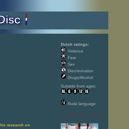
Dutch ratings:
Violence
Fear
Sex
Discrimination
Drugs/Alcohol
Suitable from ages:
Rude language
___________________
 his research on