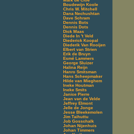
Mark de Cloe
Boudewijn Koole
Chris W. Mitchell
Dana Nechushtan
Dave Schram
Dennis Bots
Dennis Dots
Dick Maas
Diede In 't Veld
Diederick Koopal
Diederik Van Rooijen
Elbert van Strien
Erik de Bruyn
Esmé Lammers
George Sluizer
Halina Reijn
Hanro Smitsman
Hans Scheepmaker
Hilde van Mieghem
Ineke Houtman
Ineke Smits
Janice Pierre
Jean van de Velde
Jeffrey Elmont
Jelle de Jonge
Jesse Bleekemolen
Jim Taihuttu
Job Gosschalk
Johan Nijenhuis
Johan Timmers