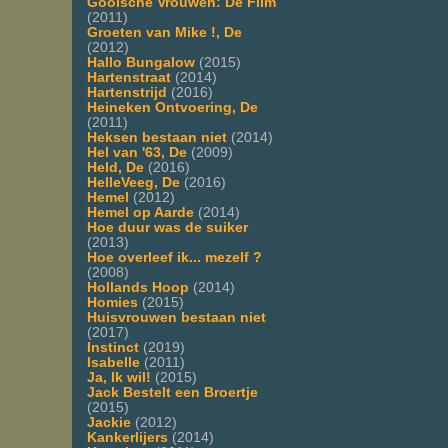
Gooische Vrouwen: De Film
(2011)
Groeten van Mike !, De
(2012)
Hallo Bungalow
(2015)
Hartenstraat
(2014)
Hartenstrijd
(2016)
Heineken Ontvoering, De
(2011)
Heksen bestaan niet
(2014)
Hel van '63, De
(2009)
Held, De
(2016)
HelleVeeg, De
(2016)
Hemel
(2012)
Hemel op Aarde
(2014)
Hoe duur was de suiker
(2013)
Hoe overleef ik... mezelf ?
(2008)
Hollands Hoop
(2014)
Homies
(2015)
Huisvrouwen bestaan niet
(2017)
Instinct
(2019)
Isabelle
(2011)
Ja, Ik wil!
(2015)
Jack Bestelt een Broertje
(2015)
Jackie
(2012)
Kankerlijers
(2014)