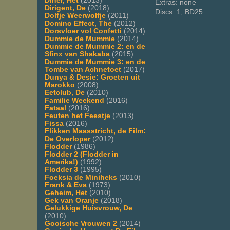
Diner, Het
(2013)
Extras: none
Dirigent, De
(2018)
Discs: 1, BD25
Dolfje Weerwolfje
(2011)
Domino Effect, The
(2012)
Dorsvloer vol Confetti
(2014)
Dummie de Mummie
(2014)
Dummie de Mummie 2: en de
Sfinx van Shakaba
(2015)
Dummie de Mummie 3: en de
Tombe van Achnetoet
(2017)
Dunya & Desie: Groeten uit
Marokko
(2008)
Eetclub, De
(2010)
Familie Weekend
(2016)
Fataal
(2016)
Feuten het Feestje
(2013)
Fissa
(2016)
Flikken Maasstricht, de Film:
De Overloper
(2012)
Flodder
(1986)
Flodder 2 (Flodder in
Amerika!)
(1992)
Flodder 3
(1995)
Foeksia de Miniheks
(2010)
Frank & Eva
(1973)
Geheim, Het
(2010)
Gek van Oranje
(2018)
Gelukkige Huisvrouw, De
(2010)
Gooische Vrouwen 2
(2014)