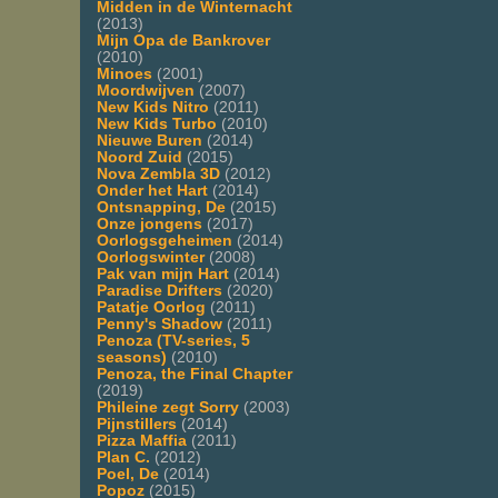
Midden in de Winternacht
(2013)
Mijn Opa de Bankrover
(2010)
Minoes
(2001)
Moordwijven
(2007)
New Kids Nitro
(2011)
New Kids Turbo
(2010)
Nieuwe Buren
(2014)
Noord Zuid
(2015)
Nova Zembla 3D
(2012)
Onder het Hart
(2014)
Ontsnapping, De
(2015)
Onze jongens
(2017)
Oorlogsgeheimen
(2014)
Oorlogswinter
(2008)
Pak van mijn Hart
(2014)
Paradise Drifters
(2020)
Patatje Oorlog
(2011)
Penny's Shadow
(2011)
Penoza (TV-series, 5
seasons)
(2010)
Penoza, the Final Chapter
(2019)
Phileine zegt Sorry
(2003)
Pijnstillers
(2014)
Pizza Maffia
(2011)
Plan C.
(2012)
Poel, De
(2014)
Popoz
(2015)