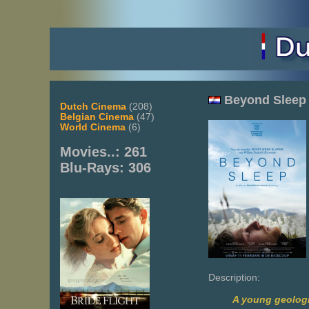
Beyond Sleep
Dutch Cinema
(208)
Belgian Cinema
(47)
World Cinema
(6)
Movies..: 261
Blu-Rays: 306
Description:
A young geologis