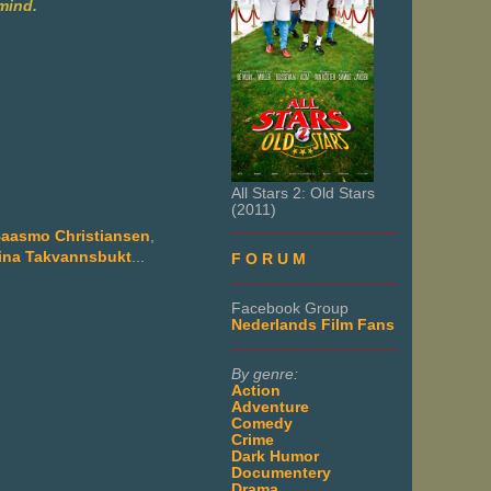
mind.
All Stars 2: Old Stars
(2011)
___________________
aasmo Christiansen
,
ina Takvannsbukt
...
F O R U M
___________________
Facebook Group
Nederlands Film Fans
___________________
By genre:
Action
Adventure
Comedy
Crime
Dark Humor
Documentery
Drama