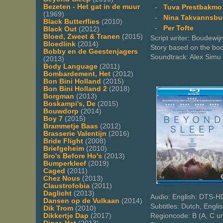
Bezeten - Het gat in de muur
-
Tuva Prestbakmo
(1969)
-
Nina Takvannsbu
Black Butterflies
(2010)
-
Per Tofte
Black Out
(2012)
Bloed, Zweet & Tranen
(2015)
Script writer: Boudewij
Bloedlink
(2014)
Story based on the bo
Bobby en de Geestenjagers
Soundtrack: Alex Simu
(2013)
Body Language
(2011)
Bombardement, Het
(2012)
Bon Bini Holland
(2015)
Bon Bini Holland 2
(2018)
Borgman
(2013)
Boskampi's, De
(2015)
Bouwdorp
(2014)
Boy 7
(2015)
Brammetje Baas
(2012)
Brasserie Valentijn
(2016)
Bride Flight
(2008)
Briefgeheim
(2010)
Bro's Before Ho's
(2013)
Bumperkleef
(2019)
Caged
(2011)
Chez Nous
(2013)
Claustrofobia
(2011)
Daglicht
(2013)
Audio: English: DTS-H
Dansen op de Vulkaan
(2014)
Subtitles: Dutch, Engli
Dik Trom
(2010)
Dikkertje Dap
(2017)
Regioncode: B (A, C u