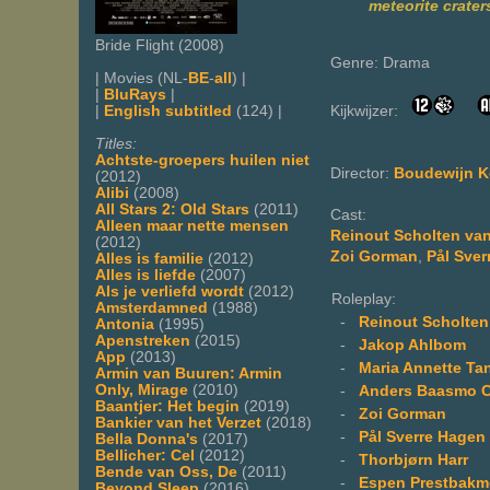
meteorite crater
Bride Flight (2008)
Genre: Drama
| Movies (NL-
BE
-
all
) |
|
BluRays
|
|
English subtitled
(124) |
Kijkwijzer:
Titles:
Achtste-groepers huilen niet
Director:
Boudewijn K
(2012)
Alibi
(2008)
All Stars 2: Old Stars
(2011)
Cast:
Alleen maar nette mensen
Reinout Scholten va
(2012)
Zoi Gorman
,
Pål Sver
Alles is familie
(2012)
Alles is liefde
(2007)
Als je verliefd wordt
(2012)
Roleplay:
Amsterdamned
(1988)
-
Reinout Scholten
Antonia
(1995)
Apenstreken
(2015)
-
Jakop Ahlbom
App
(2013)
-
Maria Annette Ta
Armin van Buuren: Armin
Only, Mirage
(2010)
-
Anders Baasmo C
Baantjer: Het begin
(2019)
-
Zoi Gorman
Bankier van het Verzet
(2018)
-
Pål Sverre Hagen
Bella Donna's
(2017)
Bellicher: Cel
(2012)
-
Thorbjørn Harr
Bende van Oss, De
(2011)
-
Espen Prestbakm
Beyond Sleep
(2016)